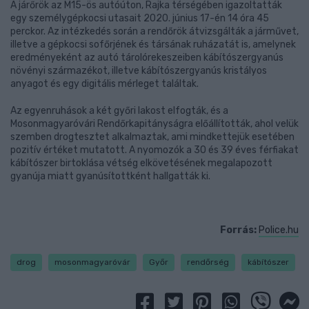
A járőrök az M15-ös autóúton, Rajka térségében igazoltatták
egy személygépkocsi utasait 2020. június 17-én 14 óra 45
perckor. Az intézkedés során a rendőrök átvizsgálták a járművet,
illetve a gépkocsi sofőrjének és társának ruházatát is, amelynek
eredményeként az autó tárolórekeszeiben kábítószergyanús
növényi származékot, illetve kábítószergyanús kristályos
anyagot és egy digitális mérleget találtak.
Az egyenruhások a két győri lakost elfogták, és a
Mosonmagyaróvári Rendőrkapitányságra előállították, ahol velük
szemben drogtesztet alkalmaztak, ami mindkettejük esetében
pozitív értéket mutatott. A nyomozók a 30 és 39 éves férfiakat
kábítószer birtoklása vétség elkövetésének megalapozott
gyanúja miatt gyanúsítottként hallgatták ki.
Forrás:
Police.hu
drog
mosonmagyaróvár
Győr
rendőrség
kábítószer