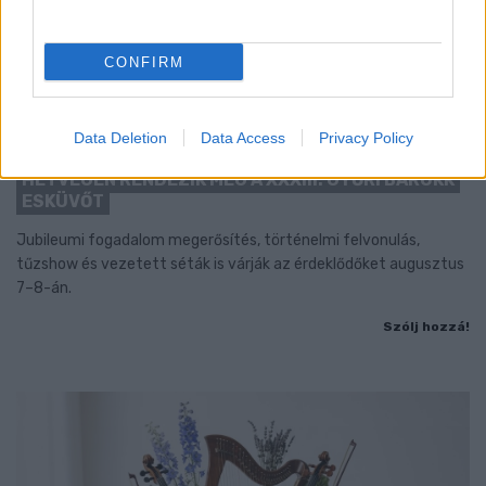
CONFIRM
Data Deletion
Data Access
Privacy Policy
BAROKK POMPÁBA ÖLTÖZIK A BELVÁROS:
HÉTVÉGÉN RENDEZIK MEG A XXXIII. GYŐRI BAROKK
ESKÜVŐT
Jubileumi fogadalom megerősítés, történelmi felvonulás,
tűzshow és vezetett séták is várják az érdeklődőket augusztus
7–8-án.
Szólj hozzá!