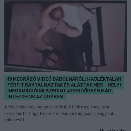
MEGRÁZÓ VIDEÓ BÁBOLNÁRÓL: HAJLÉKTALAN
FÉRFIT BÁNTALMAZTAK ÉS ALÁZTAK MEG - HELYI
INFORMÁCIÓINK SZERINT A RENDŐRSÉG MÁR
INTÉZKEDIK AZ ÜGYBEN
A felvételen egy padon alvó férfit ütnek meg, majd arra
kényszerítik, hogy térdre ereszkedve megcsókolja egyikük
bakancsát.
1 hozzászólás