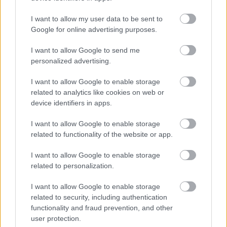
I want to allow my user data to be sent to
Google for online advertising purposes.
ENERGIATAKARÉKOSSÁG: KORÁBBAN KEZDŐDIK
A GYŐRI AUDI ETO KC PÉNTEKI FELKÉSZÜLÉSI
I want to allow Google to send me
MÉRKŐZÉSE
personalized advertising.
Az energiaellátás tehermentesítése érdekében másfél órával
I want to allow Google to enable storage
előrébb hozták a Brest Bretagne Handball elleni találkozó
related to analytics like cookies on web or
kezdését.
device identifiers in apps.
1 hozzászólás
I want to allow Google to enable storage
related to functionality of the website or app.
I want to allow Google to enable storage
related to personalization.
I want to allow Google to enable storage
related to security, including authentication
functionality and fraud prevention, and other
user protection.