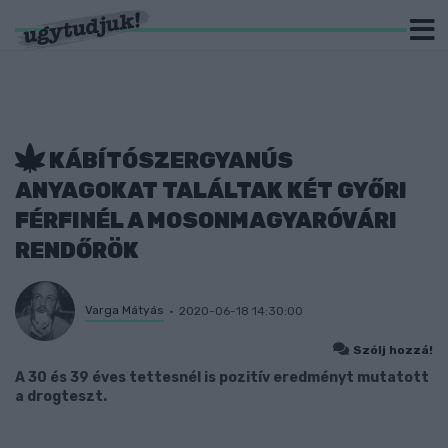
KÁBÍTÓSZERGYANÚS
ANYAGOKAT TALÁLTAK KÉT GYŐRI
FÉRFINÉL A MOSONMAGYARÓVÁRI
RENDŐRÖK
Varga Mátyás
2020-06-18 14:30:00
Szólj hozzá!
A 30 és 39 éves tettesnél is pozitív eredményt mutatott
a drogteszt.