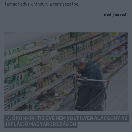
támad kedve kirándulni a természetbe.
Szólj hozzá!
ÖRÖMHÍR: TÍZ ÉVE NEM VOLT ILYEN ALACSONY AZ
INFLÁCIÓ MAGYARORSZÁGON