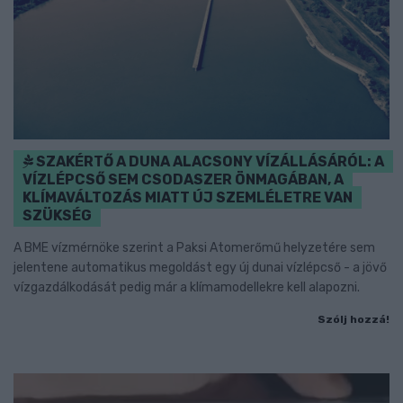
SZAKÉRTŐ A DUNA ALACSONY VÍZÁLLÁSÁRÓL: A
VÍZLÉPCSŐ SEM CSODASZER ÖNMAGÁBAN, A
KLÍMAVÁLTOZÁS MIATT ÚJ SZEMLÉLETRE VAN
SZÜKSÉG
A BME vízmérnöke szerint a Paksi Atomerőmű helyzetére sem
jelentene automatikus megoldást egy új dunai vízlépcső - a jövő
vízgazdálkodását pedig már a klímamodellekre kell alapozni.
Szólj hozzá!