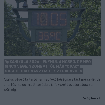
KÁNIKULA 2026 - ENYHÜL A HŐSÉG, DE MÉG
NINCS VÉGE: SZOMBATTÓL MÁR “CSAK”
MÁSODFOKÚ RIASZTÁS LESZ ÉRVÉNYBEN
A július vége óta tartó harmadfokú hőségriasztást mérséklik, de
a tartós meleg miatt továbbra is fokozott óvatosságra van
szükség.
Szólj hozzá!