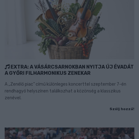
EXTRA: A VÁSÁRCSARNOKBAN NYITJA ÚJ ÉVADÁT
A GYŐRI FILHARMONIKUS ZENEKAR
A „Zenélő piac” című különleges koncerttel szeptember 7-én
rendhagyó helyszínen találkozhat a közönség a klasszikus
zenével.
Szólj hozzá!