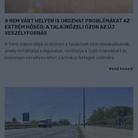
NEM VÁRT HELYEN IS OKOZHAT PROBLÉMÁKAT AZ
EXTRÉM HŐSÉG: A TALAJKÖZELI ÓZON AZ ÚJ
VESZÉLYFORRÁS
A forró, napos időjárás kedvez a talajközeli ózon kialakulásának,
amely irritálhatja a légutakat, ronthatja a tüdő működését és
különösen veszélyes lehet a krónikus betegek számára.
Szólj hozzá!