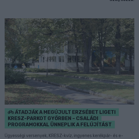
ÁTADJÁK A MEGÚJULT ERZSÉBET LIGETI
KRESZ-PARKOT GYŐRBEN – CSALÁDI
PROGRAMOKKAL ÜNNEPLIK A FELÚJÍTÁST
Ügyességi versenyek, KRESZ-kvíz, ingyenes kerékpár- és e-