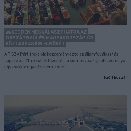
KEDDEN MEGVÁLASZTHATJA AZ
ORSZÁGGYŰLÉS MAGYARORSZÁG ÚJ
KÖZTÁRSASÁGI ELNÖKÉT
A TISZA Párt frakciója kezdeményezte az államfőválasztás
augusztus 11-re való kitűzését - a kormánypárti jelölt személye
ugyanakkor egyelőre nem ismert.
Szólj hozzá!