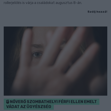
rollerjelölés is várja a családokat augusztus 8-án.
Szólj hozzá!
NŐVERŐ SZOMBATHELYI FÉRFI ELLEN EMELT
VÁDAT AZ ÜGYÉSZSÉG