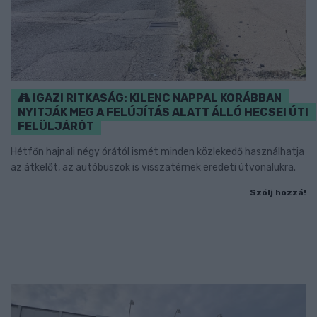
IGAZI RITKASÁG: KILENC NAPPAL KORÁBBAN
NYITJÁK MEG A FELÚJÍTÁS ALATT ÁLLÓ HECSEI ÚTI
FELÜLJÁRÓT
Hétfőn hajnali négy órától ismét minden közlekedő használhatja
az átkelőt, az autóbuszok is visszatérnek eredeti útvonalukra.
Szólj hozzá!