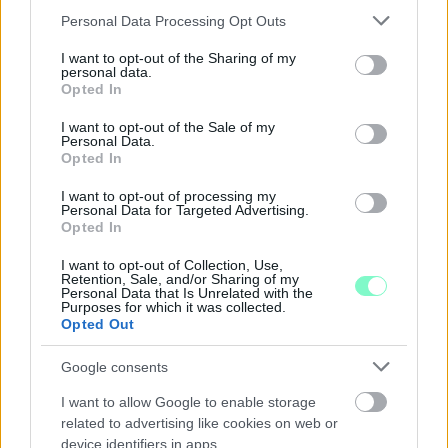
A BAROKK ÖSSZES ÁRNYALATA ÉS MÉG EGY SOR
Please note that this website/app uses one or more Google
Personal Data Processing Opt Outs
KIVÁLÓ PROGRAM VÁR MINDENKIT EZEN A HÉTVÉGÉN
services and may gather and store information including but
GYŐRBEN
not limited to your visit or usage behaviour. You may click to
I want to opt-out of the Sharing of my
personal data.
grant or deny consent to Google and its third-party tags to
Középpontban a hagyományőrzés, de lesz Pogány Induló és
Opted In
use your data for below specified purposes in below Google
Majka koncert, jóga szeánsz, “borhajózás” és egy csomó minden
consent section.
más.
I want to opt-out of the Sale of my
Personal Data.
Opted In
Szólj hozzá!
I want to opt-out of processing my
Personal Data for Targeted Advertising.
Opted In
I want to opt-out of Collection, Use,
Retention, Sale, and/or Sharing of my
Personal Data that Is Unrelated with the
Purposes for which it was collected.
Opted Out
Google consents
I want to allow Google to enable storage
related to advertising like cookies on web or
device identifiers in apps.