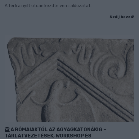
A férfi a nyílt utcán kezdte verni áldozatát.
Szólj hozzá!
A RÓMAIAKTÓL AZ AGYAGKATONÁKIG –
TÁRLATVEZETÉSEK, WORKSHOP ÉS