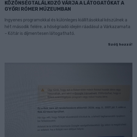
KÖZÖNSÉGTALÁLKOZÓ VÁRJA A LÁTOGATÓKAT A
GYŐRI RÓMER MÚZEUMBAN
Ingyenes programokkal és különleges kiállításokkal készülnek a
hét második felére, a hőségriadó idején ráadásul a Várkazamata
– Kőtár is díjmentesen látogatható.
Szólj hozzá!