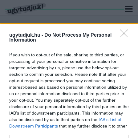
ugytudjuk.hu -
Do Not Process My Personal
Information
KERESÉS
If you wish to opt-out of the sale, sharing to third parties, or
processing of your personal or sensitive information for
5 hír találató a(z) "Milák Kristóf" cimkével ellátva.
targeted advertising by us, please use the below opt-out
section to confirm your selection. Please note that after your
MILÁK KRISTÓF ARANYÉRMES 100 MÉTER
opt-out request is processed you may continue seeing
PILLANGÓN
interest-based ads based on personal information utilized by
2022. június. 24. 18:52
us or personal information disclosed to third parties prior to
Második vb-aranya ez a klasszisnak.
your opt-out. You may separately opt-out of the further
MILÁK KRISTÓF EURÓPA-CSÚCCSAL
disclosure of your personal information by third parties on the
EZÜSTÉRMES 100 MÉTER PILLANGÓN
IAB’s list of downstream participants. This information may
also be disclosed by us to third parties on the
IAB’s List of
2021. július. 31. 07:31
Downstream Participants
that may further disclose it to other
Egy hajszállal maradt le a győztes Caeleb Dresseltől.
third parties.
MEGVAN A MÁSODIK ARANY: MILÁK KRISTÓF