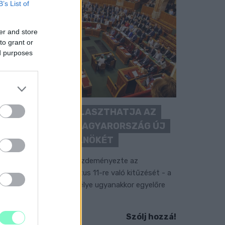
B’s List of
er and store
to grant or
ed purposes
KEDDEN MEGVÁLASZTHATJA AZ
ORSZÁGGYŰLÉS MAGYARORSZÁG ÚJ
KÖZTÁRSASÁGI ELNÖKÉT
 TISZA Párt frakciója kezdeményezte az
llamfőválasztás augusztus 11-re való kitűzését - a
ormánypárti jelölt személye ugyanakkor egyelőre
em ismert.
Szólj hozzá!