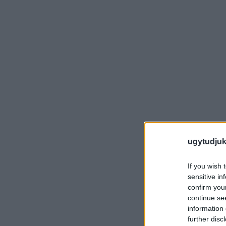
ugytudjuk
If you wish 
sensitive in
confirm you
continue se
information 
further disc