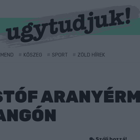
RMEND
KŐSZEG
SPORT
ZÖLD HÍREK
STÓF ARANYÉRM
LANGÓN
Szólj hozzá!