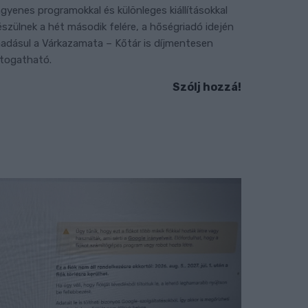
ngyenes programokkal és különleges kiállításokkal
észülnek a hét második felére, a hőségriadó idején
áadásul a Várkazamata – Kőtár is díjmentesen
átogatható.
Szólj hozzá!