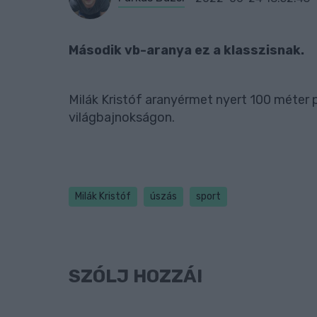
Második vb-aranya ez a klasszisnak.
Milák Kristóf aranyérmet nyert 100 méter 
világbajnokságon.
Milák Kristóf
úszás
sport
SZÓLJ HOZZÁ!