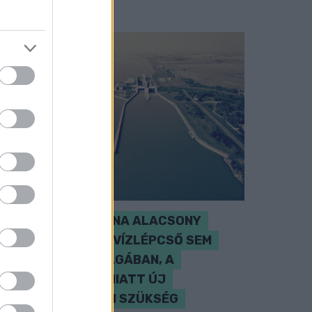
SZAKÉRTŐ A DUNA ALACSONY
VÍZÁLLÁSÁRÓL: A VÍZLÉPCSŐ SEM
CSODASZER ÖNMAGÁBAN, A
KLÍMAVÁLTOZÁS MIATT ÚJ
SZEMLÉLETRE VAN SZÜKSÉG