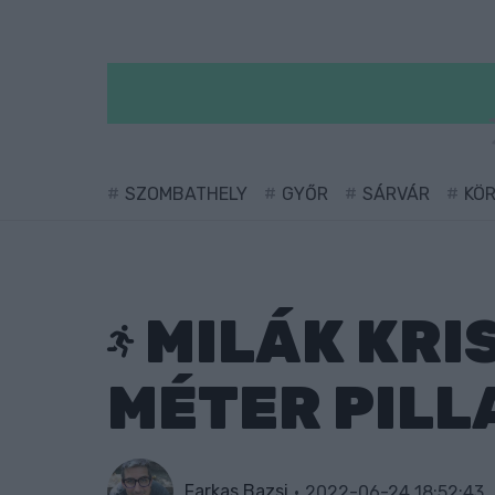
SZOMBATHELY
GYŐR
SÁRVÁR
KÖ
MILÁK KRI
MÉTER PIL
Farkas Bazsi
2022-06-24 18:52:43