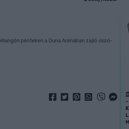
pillangón pénteken a Duna Arénában zajló úszó-
–
K
L