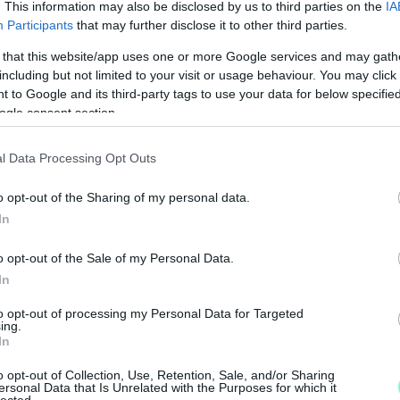
. This information may also be disclosed by us to third parties on the
IA
Participants
that may further disclose it to other third parties.
 that this website/app uses one or more Google services and may gath
including but not limited to your visit or usage behaviour. You may click 
 to Google and its third-party tags to use your data for below specifi
ogle consent section.
l Data Processing Opt Outs
o opt-out of the Sharing of my personal data.
In
o opt-out of the Sale of my Personal Data.
In
A
á
to opt-out of processing my Personal Data for Targeted
ing.
k
In
n
o opt-out of Collection, Use, Retention, Sale, and/or Sharing
ersonal Data that Is Unrelated with the Purposes for which it
lected.