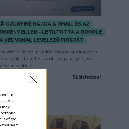
CZUNYINÉ HARCA A GMAIL ÉS AZ
ÖNKÉNY ELLEN - LETILTOTTA A GOOGLE
A VÉDVONAL LEVELEZŐ FIÓKJÁT
em vicc! A Fidesz maradéka tényleg egy ingyenes
-mail szolgáltatást használt, hogy megvédje a
idesz maradékát.
Szólj hozzá!
sonal or
ection to
ou may
 personal
out of the
 downstream