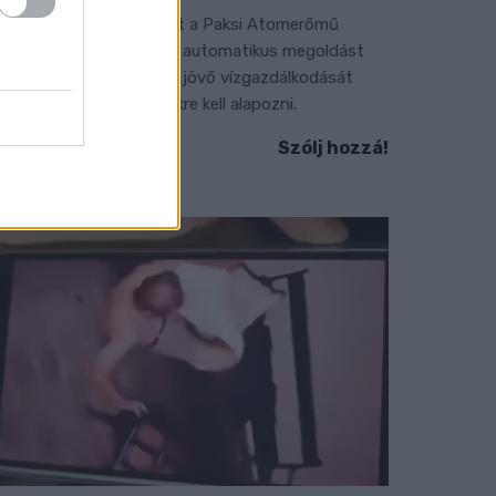
 BME vízmérnöke szerint a Paksi Atomerőmű
elyzetére sem jelentene automatikus megoldást
gy új dunai vízlépcső - a jövő vízgazdálkodását
edig már a klímamodellekre kell alapozni.
Szólj hozzá!