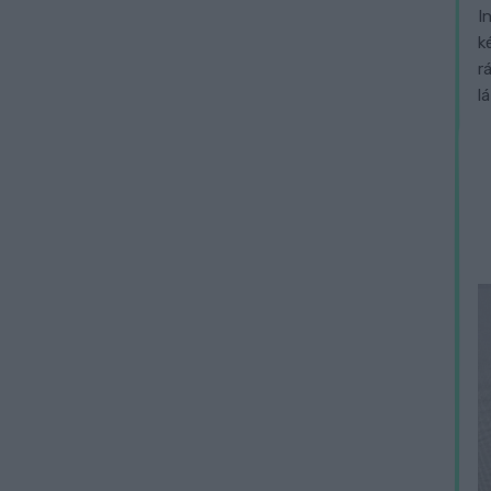
I
k
r
l