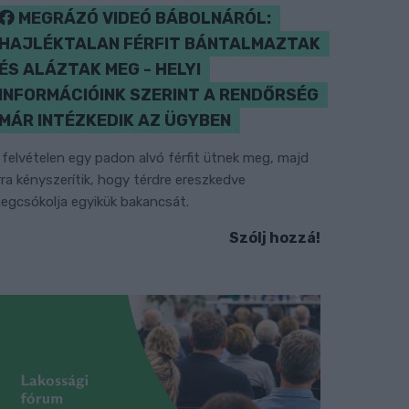
MEGRÁZÓ VIDEÓ BÁBOLNÁRÓL:
HAJLÉKTALAN FÉRFIT BÁNTALMAZTAK
ÉS ALÁZTAK MEG - HELYI
INFORMÁCIÓINK SZERINT A RENDŐRSÉG
MÁR INTÉZKEDIK AZ ÜGYBEN
 felvételen egy padon alvó férfit ütnek meg, majd
rra kényszerítik, hogy térdre ereszkedve
egcsókolja egyikük bakancsát.
Szólj hozzá!