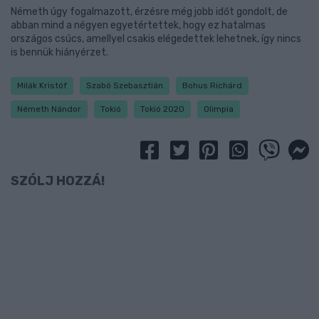
Németh úgy fogalmazott, érzésre még jobb időt gondolt, de
abban mind a négyen egyetértettek, hogy ez hatalmas
országos csúcs, amellyel csakis elégedettek lehetnek, így nincs
is bennük hiányérzet.
Milák Kristóf
Szabó Szebasztián
Bohus Richárd
Németh Nándor
Tokió
Tokió 2020
Olimpia
SZÓLJ HOZZÁ!