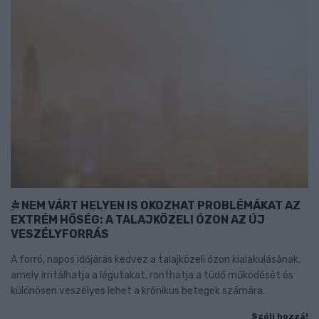
NEM VÁRT HELYEN IS OKOZHAT PROBLÉMÁKAT AZ
EXTRÉM HŐSÉG: A TALAJKÖZELI ÓZON AZ ÚJ
VESZÉLYFORRÁS
A forró, napos időjárás kedvez a talajközeli ózon kialakulásának,
amely irritálhatja a légutakat, ronthatja a tüdő működését és
különösen veszélyes lehet a krónikus betegek számára.
Szólj hozzá!