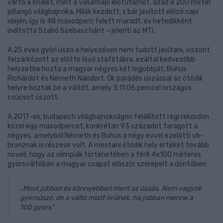
várta a finálét, mint a vasárnapi előfutamot, azaz a 200 méter
pillangó világbajnoka, Milák kezdett, s bár javított előző napi
idején, így is 48 másodperc felett maradt, és hetedikként
indította Szabó Szebasztiánt – jelenti az MTI.
A 25 éves győri úszó a helyezésen nem tudott javítani, viszont
felzárkózott az előtte lévő stafétákra, ezáltal kedvezőbb
helyzetbe hozta a magyar négyes két legjobbját, Bohus
Richárdot és Németh Nándort. Ők parádés úszással az ötödik
helyre hozták be a váltót, amely 3:11.06 perccel országos
csúcsot úszott.
A 2017-es, budapesti világbajnokságon felállított régi rekordon
közel egy másodpercet, konkrétan 93 századot faragott a
négyes, amelyből Németh és Bohus a négy évvel ezelőtti vb-
bronznak is részese volt. A mostani ötödik hely értékét tovább
növeli, hogy az olimpiák történetében a férfi 4x100 méteres
gyorsváltóban a magyar csapat először szerepelt a döntőben.
„Most jobban és könnyebben ment az úszás. Nem vagyok
gyorsúszó, de a váltó miatt örülnék, ha jobban menne a
100 gyors”