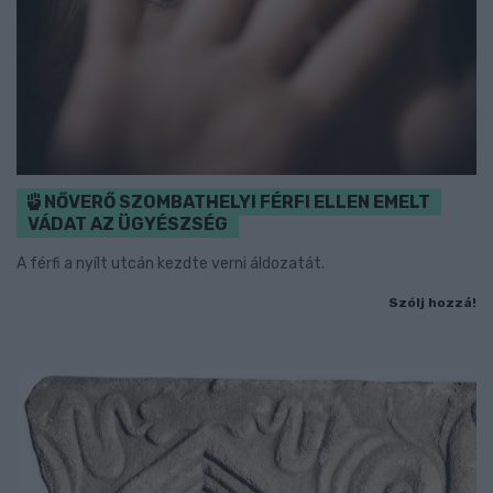
NŐVERŐ SZOMBATHELYI FÉRFI ELLEN EMELT
VÁDAT AZ ÜGYÉSZSÉG
A férfi a nyílt utcán kezdte verni áldozatát.
Szólj hozzá!