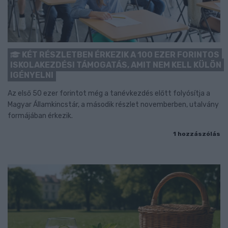
KÉT RÉSZLETBEN ÉRKEZIK A 100 EZER FORINTOS
ISKOLAKEZDÉSI TÁMOGATÁS, AMIT NEM KELL KÜLÖN
IGÉNYELNI
Az első 50 ezer forintot még a tanévkezdés előtt folyósítja a
Magyar Államkincstár, a második részlet novemberben, utalvány
formájában érkezik.
1 hozzászólás