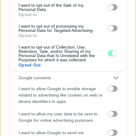
consent section.
I want to opt-out of the Sale of my
Personal Data.
Opted In
I want to opt-out of processing my
Personal Data for Targeted Advertising.
Opted In
I want to opt-out of Collection, Use,
Retention, Sale, and/or Sharing of my
Personal Data that Is Unrelated with the
Purposes for which it was collected.
Opted Out
A BAROKK ÖSSZES ÁRNYALATA ÉS MÉG EGY SOR
KIVÁLÓ PROGRAM VÁR MINDENKIT EZEN A HÉTVÉGÉN
Google consents
GYŐRBEN
I want to allow Google to enable storage
Középpontban a hagyományőrzés, de lesz Pogány Induló és
related to advertising like cookies on web or
Majka koncert, jóga szeánsz, “borhajózás” és egy csomó minden
device identifiers in apps.
más.
I want to allow my user data to be sent to
Szólj hozzá!
Google for online advertising purposes.
I want to allow Google to send me