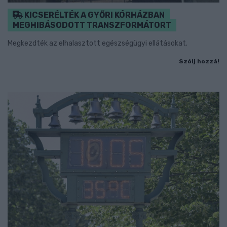
KICSERÉLTÉK A GYŐRI KÓRHÁZBAN
MEGHIBÁSODOTT TRANSZFORMÁTORT
Megkezdték az elhalasztott egészségügyi ellátásokat.
Szólj hozzá!