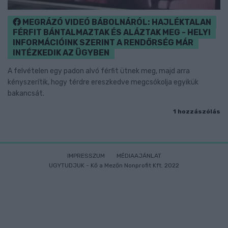
MEGRÁZÓ VIDEÓ BÁBOLNÁRÓL: HAJLÉKTALAN
FÉRFIT BÁNTALMAZTAK ÉS ALÁZTAK MEG - HELYI
INFORMÁCIÓINK SZERINT A RENDŐRSÉG MÁR
INTÉZKEDIK AZ ÜGYBEN
A felvételen egy padon alvó férfit ütnek meg, majd arra
kényszerítik, hogy térdre ereszkedve megcsókolja egyikük
bakancsát.
1 hozzászólás
IMPRESSZUM
MÉDIAAJÁNLAT
UGYTUDJUK - Kő a Mezőn Nonprofit Kft. 2022