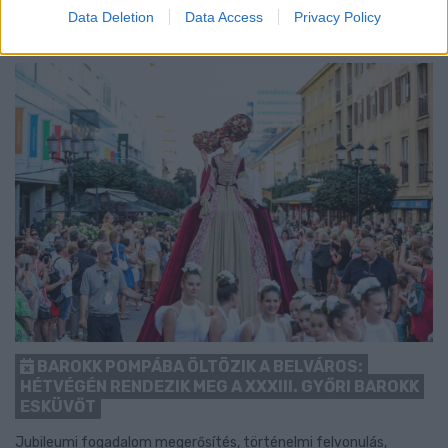
1 hozzászólás
Data Deletion
Data Access
Privacy Policy
BAROKK POMPÁBA ÖLTÖZIK A BELVÁROS:
HÉTVÉGÉN RENDEZIK MEG A XXXIII. GYŐRI BAROKK
ESKÜVŐT
Jubileumi fogadalom megerősítés, történelmi felvonulás,