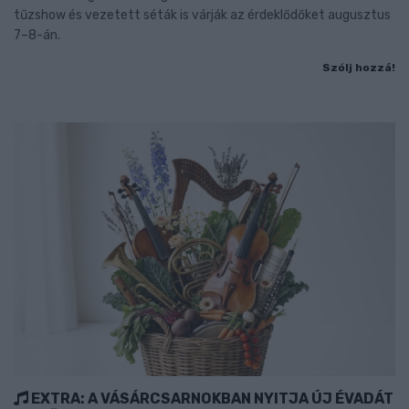
tűzshow és vezetett séták is várják az érdeklődőket augusztus
7–8-án.
Szólj hozzá!
EXTRA: A VÁSÁRCSARNOKBAN NYITJA ÚJ ÉVADÁT