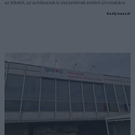
az átkelőt, az autóbuszok is visszatérnek eredeti útvonalukra.
Szólj hozzá!