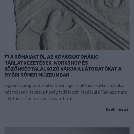
A RÓMAIAKTÓL AZ AGYAGKATONÁKIG –
TÁRLATVEZETÉSEK, WORKSHOP ÉS
KÖZÖNSÉGTALÁLKOZÓ VÁRJA A LÁTOGATÓKAT A
GYŐRI RÓMER MÚZEUMBAN
Ingyenes programokkal és különleges kiállításokkal készülnek a
hét második felére, a hőségriadó idején ráadásul a Várkazamata
– Kőtár is díjmentesen látogatható.
Szólj hozzá!