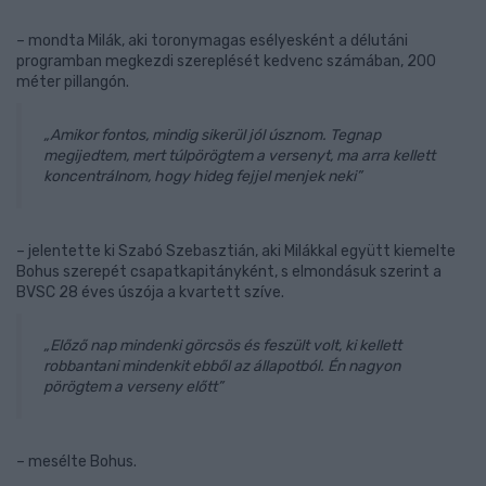
– mondta Milák, aki toronymagas esélyesként a délutáni
programban megkezdi szereplését kedvenc számában, 200
méter pillangón.
„Amikor fontos, mindig sikerül jól úsznom. Tegnap
megijedtem, mert túlpörögtem a versenyt, ma arra kellett
koncentrálnom, hogy hideg fejjel menjek neki”
– jelentette ki Szabó Szebasztián, aki Milákkal együtt kiemelte
Bohus szerepét csapatkapitányként, s elmondásuk szerint a
BVSC 28 éves úszója a kvartett szíve.
„Előző nap mindenki görcsös és feszült volt, ki kellett
robbantani mindenkit ebből az állapotból. Én nagyon
pörögtem a verseny előtt”
– mesélte Bohus.