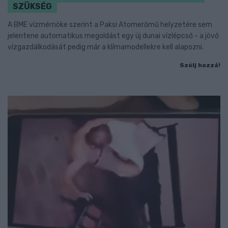
SZÜKSÉG
A BME vízmérnöke szerint a Paksi Atomerőmű helyzetére sem
jelentene automatikus megoldást egy új dunai vízlépcső - a jövő
vízgazdálkodását pedig már a klímamodellekre kell alapozni.
Szólj hozzá!