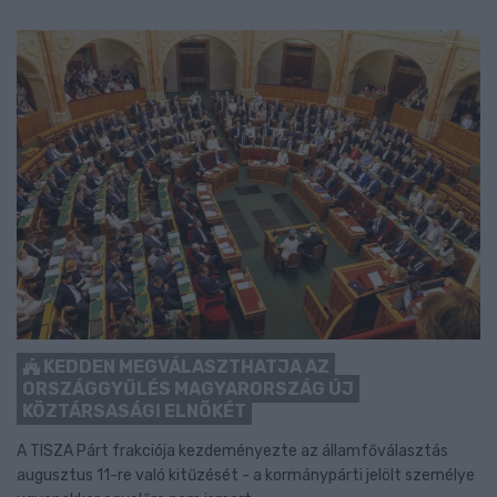
KEDDEN MEGVÁLASZTHATJA AZ
ORSZÁGGYŰLÉS MAGYARORSZÁG ÚJ
KÖZTÁRSASÁGI ELNÖKÉT
A TISZA Párt frakciója kezdeményezte az államfőválasztás
augusztus 11-re való kitűzését - a kormánypárti jelölt személye