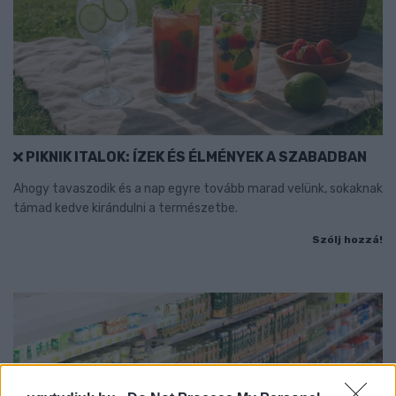
PIKNIK ITALOK: ÍZEK ÉS ÉLMÉNYEK A SZABADBAN
Ahogy tavaszodik és a nap egyre tovább marad velünk, sokaknak
támad kedve kirándulni a természetbe.
Szólj hozzá!