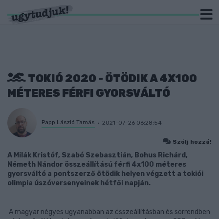
TOKIÓ 2020 - ÖTÖDIK A 4X100
MÉTERES FÉRFI GYORSVÁLTÓ
Papp László Tamás
2021-07-26 06:28:54
Szólj hozzá!
A Milák Kristóf, Szabó Szebasztián, Bohus Richárd,
Németh Nándor összeállítású férfi 4x100 méteres
gyorsváltó a pontszerző ötödik helyen végzett a tokiói
olimpia úszóversenyeinek hétfői napján.
A magyar négyes ugyanabban az összeállításban és sorrendben