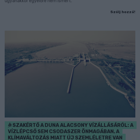
ugyanakkor egyelőre nem ismert.
Szólj hozzá!
SZAKÉRTŐ A DUNA ALACSONY VÍZÁLLÁSÁRÓL: A
VÍZLÉPCSŐ SEM CSODASZER ÖNMAGÁBAN, A
KLÍMAVÁLTOZÁS MIATT ÚJ SZEMLÉLETRE VAN