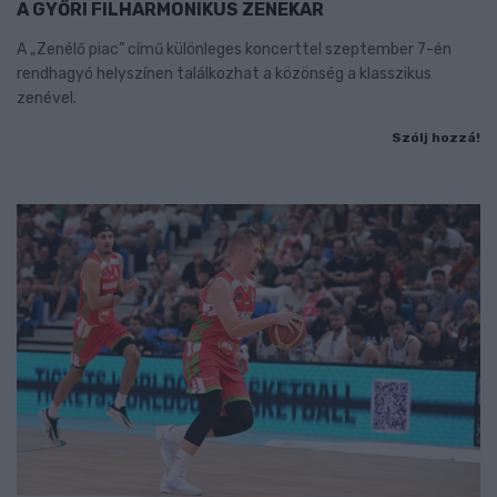
A GYŐRI FILHARMONIKUS ZENEKAR
A „Zenélő piac” című különleges koncerttel szeptember 7-én
rendhagyó helyszínen találkozhat a közönség a klasszikus
zenével.
Szólj hozzá!