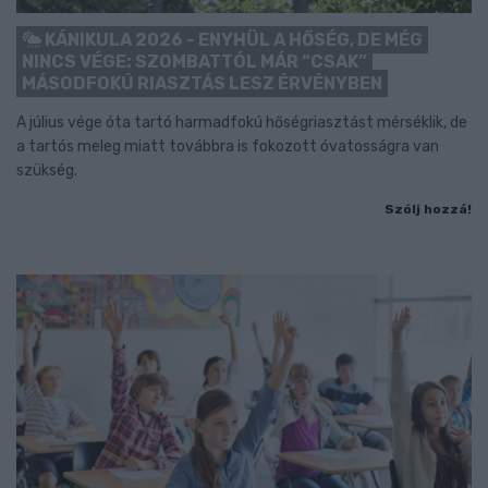
KÁNIKULA 2026 - ENYHÜL A HŐSÉG, DE MÉG
NINCS VÉGE: SZOMBATTÓL MÁR “CSAK”
MÁSODFOKÚ RIASZTÁS LESZ ÉRVÉNYBEN
A július vége óta tartó harmadfokú hőségriasztást mérséklik, de
a tartós meleg miatt továbbra is fokozott óvatosságra van
szükség.
Szólj hozzá!