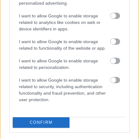
personalized advertising.
I want to allow Google to enable storage
related to analytics like cookies on web or
device identifiers in apps.
I want to allow Google to enable storage
related to functionality of the website or app.
I want to allow Google to enable storage
related to personalization.
I want to allow Google to enable storage
related to security, including authentication
ENERGIATAKARÉKOSSÁG: KORÁBBAN KEZDŐDIK
functionality and fraud prevention, and other
A GYŐRI AUDI ETO KC PÉNTEKI FELKÉSZÜLÉSI
user protection.
MÉRKŐZÉSE
Az energiaellátás tehermentesítése érdekében másfél órával
előrébb hozták a Brest Bretagne Handball elleni találkozó
CONFIRM
kezdését.