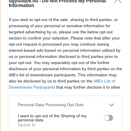
ugytudjuk.hu -
Do Not Process My Personal
Information
If you wish to opt-out of the sale, sharing to third parties, or
processing of your personal or sensitive information for
targeted advertising by us, please use the below opt-out
section to confirm your selection. Please note that after your
opt-out request is processed you may continue seeing
interest-based ads based on personal information utilized by
ÖRÖMHÍR: TÍZ ÉVE NEM VOLT ILYEN ALACSONY AZ
us or personal information disclosed to third parties prior to
INFLÁCIÓ MAGYARORSZÁGON
your opt-out. You may separately opt-out of the further
Júliusban mindössze 1,2 százalékkal emelkedtek éves
disclosure of your personal information by third parties on the
összevetésben a fogyasztói árak, miközben az élelmiszerek ára
IAB’s list of downstream participants. This information may
már csökkent.
also be disclosed by us to third parties on the
IAB’s List of
Downstream Participants
that may further disclose it to other
Szólj hozzá!
third parties.
Please note that this website/app uses one or more Google
Personal Data Processing Opt Outs
services and may gather and store information including but
not limited to your visit or usage behaviour. You may click to
I want to opt-out of the Sharing of my
personal data.
grant or deny consent to Google and its third-party tags to
Opted In
use your data for below specified purposes in below Google