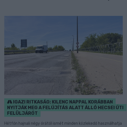
IGAZI RITKASÁG: KILENC NAPPAL KORÁBBAN
NYITJÁK MEG A FELÚJÍTÁS ALATT ÁLLÓ HECSEI ÚTI
FELÜLJÁRÓT
Hétfőn hajnali négy órától ismét minden közlekedő használhatja