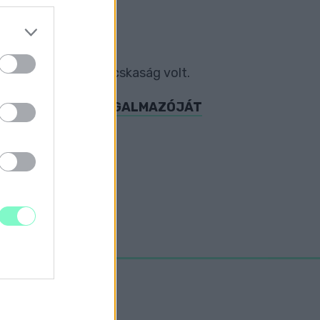
V FORGALMAZÓJÁT
derült, hogy ez csacskaság volt.
VÁNYOS KÖNYV FORGALMAZÓJÁT