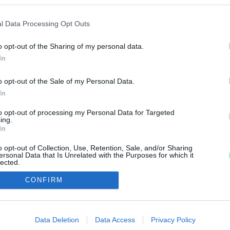
VÁRVÁNYCSALÁDOKAT SZEREPELTETŐ MESEKÖNY
l Data Processing Opt Outs
o opt-out of the Sharing of my personal data.
icsoda család! c. könyv forgalmazóját, most viszont ki
In
YOSTÓL ELTÉRŐ TARTALMÚ", EGY ÚJABB SZIVÁR
o opt-out of the Sale of my Personal Data.
In
to opt-out of processing my Personal Data for Targeted
ing.
In
t kifogásolta a Pest Megyei Kormányhivatal.
o opt-out of Collection, Use, Retention, Sale, and/or Sharing
ersonal Data that Is Unrelated with the Purposes for which it
lected.
Out
CONFIRM
consents
IMPRESSZUM
MÉDIAAJÁNLAT
o allow Google to enable storage related to advertising like cookies on
Data Deletion
Data Access
Privacy Policy
UGYTUDJUK - Kő a Mezőn Nonprofit Kft. 2022
evice identifiers in apps.