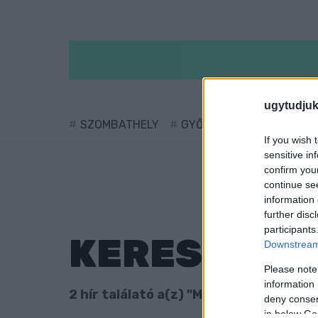
ugytudjuk
SZOMBATHELY
GYŐR
SÁRVÁR
KÖ
If you wish 
sensitive in
confirm you
continue se
information 
further disc
participants
KERESÉS
Downstream 
Please note
information 
2 hír találató a(z) "Micsoda család!" c
deny consent
in below Go