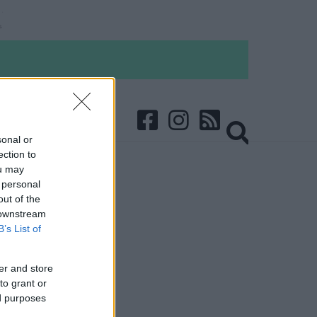
sonal or
ection to
ou may
 personal
out of the
 downstream
B’s List of
er and store
to grant or
ed purposes