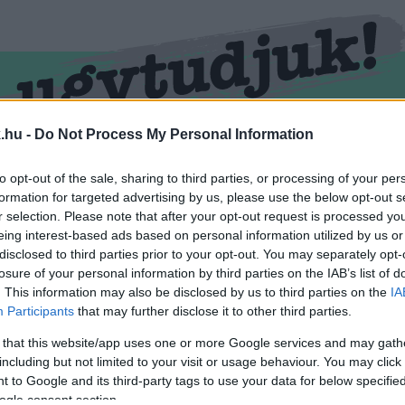
.hu -
Do Not Process My Personal Information
RMEND
KŐSZEG
SPORT
ZÖLD HÍREK
to opt-out of the sale, sharing to third parties, or processing of your per
formation for targeted advertising by us, please use the below opt-out s
r selection. Please note that after your opt-out request is processed y
eing interest-based ads based on personal information utilized by us or
disclosed to third parties prior to your opt-out. You may separately opt-
losure of your personal information by third parties on the IAB’s list of
. This information may also be disclosed by us to third parties on the
IA
Participants
that may further disclose it to other third parties.
 that this website/app uses one or more Google services and may gath
including but not limited to your visit or usage behaviour. You may click 
imkével ellátva.
 to Google and its third-party tags to use your data for below specifi
ogle consent section.