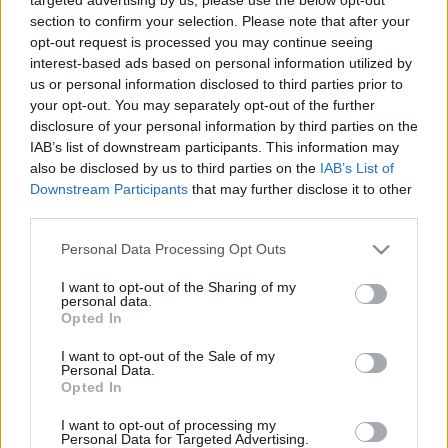
2023. február. 21. 07:57
section to confirm your selection. Please note that after your
A Komló kézilabda csapat edzője lett.
opt-out request is processed you may continue seeing
MAROSÁN GYÖRGY: AZT NEM SZABAD
interest-based ads based on personal information utilized by
MEGENGEDNI EGYETLEN SPORTCSAPATNÁL
us or personal information disclosed to third parties prior to
SEM, HOGY GYEREKEKET BÁNTALMAZZANAK
your opt-out. You may separately opt-out of the further
2022. augusztus. 04. 12:11
disclosure of your personal information by third parties on the
Az SZKKA felnőtt csapatának korábbi edzője arról beszélt, az
IAB’s list of downstream participants. This information may
Ugytudjuk.hu-nak, hogy a megtorlások szinte mindennaposak
also be disclosed by us to third parties on the
IAB’s List of
voltak az egyesületnél.
Downstream Participants
that may further disclose it to other
VÁLTOZÁS AZ SZKKA-NÁL: MAROSÁN GYÖRGY
third parties.
HELYETT PŐDÖR ZOLTÁN LESZ A FELNŐTT
Please note that this website/app uses one or more Google
CSAPAT VEZETŐEDZŐJE
Personal Data Processing Opt Outs
services and may gather and store information including but
2022. február. 01. 19:21
not limited to your visit or usage behaviour. You may click to
I want to opt-out of the Sharing of my
A klub ügyvezető-elnöke nagyra becsüli Marosán munkáját, de
personal data.
grant or deny consent to Google and its third-party tags to
Opted In
úgy érzi, a céljaik eléréséhez változtatásokra volt szükség.
use your data for below specified purposes in below Google
A NAP, AMI MIATT MÉG A FELESÉGE IS BESZÓLT
consent section.
I want to opt-out of the Sale of my
KÁDÁR JÁNOSNAK
Personal Data.
Opted In
2021. november. 04. 08:39
1956. november 4-én alakult meg Szolnokon a forradalmat
I want to opt-out of processing my
leverő szovjeteket kiszolgáló kádári kormány.
Personal Data for Targeted Advertising.