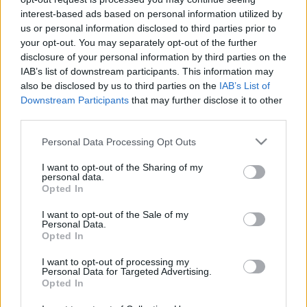
UTAK MENTÉN
interest-based ads based on personal information utilized by
us or personal information disclosed to third parties prior to
2021. július. 27. 18:50
your opt-out. You may separately opt-out of the further
Elkezdődött az őzek násza, kiszámíthatatlanokká váltak az
disclosure of your personal information by third parties on the
állatok.
IAB’s list of downstream participants. This information may
ÉLETVESZÉLY: EGY KOCCANÁS UTÁN AZ M1-ES
also be disclosed by us to third parties on the
IAB’s List of
BELSŐ SÁVJÁBAN CSÓKOLÓZOTT A PÁR A
Downstream Participants
that may further disclose it to other
KOROMSÖTÉT ÉJSZAKÁBAN
third parties.
2021. július. 07. 08:25
Please note that this website/app uses one or more Google
Se mellény, se gondolkodás.
Personal Data Processing Opt Outs
services and may gather and store information including but
SOSEM LÁTOTT VASÚTI FEJLESZTÉS
not limited to your visit or usage behaviour. You may click to
I want to opt-out of the Sharing of my
VALÓSULHAT MEG A FŐVÁROSBAN, CSAK
personal data.
grant or deny consent to Google and its third-party tags to
GYŐZZÜK KIVÁRNI
Opted In
use your data for below specified purposes in below Google
2021. március. 20. 08:32
consent section.
I want to opt-out of the Sale of my
Felújított vasútvonalak, új megállók, alagút a város alatt,
Personal Data.
parkolók és még több közúti kapacitás. A főváros és az
Opted In
agglomeráció évtizedes problémáira ígér megoldást a budapesti
agglomerációs vasúti stratégia, ám a kormány és a
I want to opt-out of processing my
Personal Data for Targeted Advertising.
városvezetés harca még felülírhat bármit.
Opted In
CSÜTÖRTÖKTŐL SÚLYKORLÁTOZÁST
VEZETNEK BE A SÁRVÁRI RÁBA-HÍDON