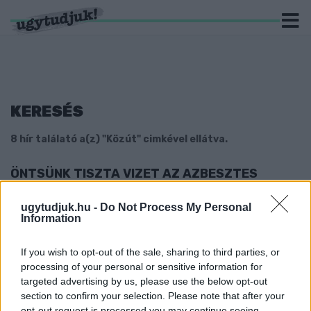
KERESÉS
8 hír találató a(z) "Közút" cimkével ellátva.
ÖNTSÜNK TISZTA VIZET AZ AZBESZTES
POHÁRBA: SZENNYEZETT SZERPENTINITET
TALÁLTAK TÖBB GYŐRI ÚTSZAKASZON, DE A
ugytudjuk.hu -
Do Not Process My Personal
POLGÁRMESTER SZERINT NINCS KÖZVETLEN
Information
EGÉSZSÉGÜGYI VESZÉLY
2026. július. 02. 11:24
If you wish to opt-out of the sale, sharing to third parties, or
A murvás utak tiszták, de több, 2020 előtt épült aszfaltos úton
processing of your personal or sensitive information for
azonosították az osztrák eredetű kőzúzalékot, amely hosszú
targeted advertising by us, please use the below opt-out
távon milliárdos beavatkozást tehet szükségessé.
section to confirm your selection. Please note that after your
EZÉRT LÁTSZ SOK ŐZET MAGAD KÖRÜL AZ
opt-out request is processed you may continue seeing