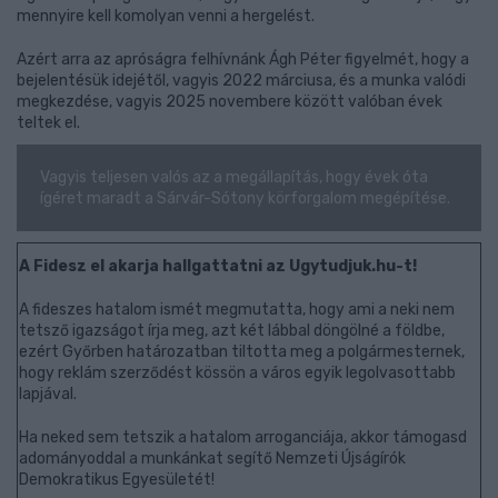
mennyire kell komolyan venni a hergelést.
Azért arra az apróságra felhívnánk Ágh Péter figyelmét, hogy a
bejelentésük idejétől, vagyis 2022 márciusa, és a munka valódi
megkezdése, vagyis 2025 novembere között valóban évek
teltek el.
Vagyis teljesen valós az a megállapítás, hogy évek óta
ígéret maradt a Sárvár-Sótony körforgalom megépítése.
A Fidesz el akarja hallgattatni az Ugytudjuk.hu-t!
A fideszes hatalom ismét megmutatta, hogy ami a neki nem
tetsző igazságot írja meg, azt két lábbal döngölné a földbe,
ezért Győrben határozatban tiltotta meg a polgármesternek,
hogy reklám szerződést kössön a város egyik legolvasottabb
lapjával.
Ha neked sem tetszik a hatalom arroganciája, akkor támogasd
adományoddal a munkánkat segítő Nemzeti Újságírók
Demokratikus Egyesületét!