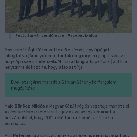
Fotó: Sárvár Lendületben Facebook-oldal
Most ismét Ágh Péter vette elő a témát, egy újságot
lobogtatva (Amelyről nem tudtuk meg milyen újság, csak azt,
hogy Ágh szerint ellenzéki. Mi Tisza Hangra tippeltünk.) állt ki a
helyszínre és közölte, hogy a lap azt írja:
Évek óta ígéret maradt a Sárvár-Sótony körforgalom
megépítése.
Majd
Böröcz Miklós
a Magyar Közút régiós vezetője mondta el
az építkezés paramétereit, igaz az valahogy kimaradt a
beszámolóból, hogy 700 millió forintot emészt fel ez a
beruházás.
Ágh Péter pedig azzal zár, hogy ez az eset is megmutatja, hogy