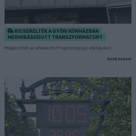
KICSERÉLTÉK A GYŐRI KÓRHÁZBAN
MEGHIBÁSODOTT TRANSZFORMÁTORT
Megkezdték az elhalasztott egészségügyi ellátásokat.
Szólj hozzá!