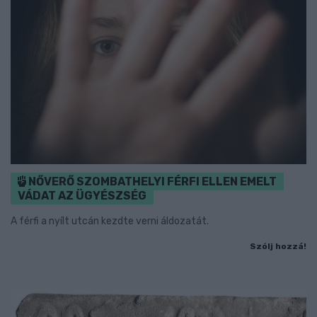
NŐVERŐ SZOMBATHELYI FÉRFI ELLEN EMELT
VÁDAT AZ ÜGYÉSZSÉG
A férfi a nyílt utcán kezdte verni áldozatát.
Szólj hozzá!