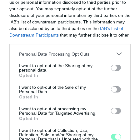
us or personal information disclosed to third parties prior to
your opt-out. You may separately opt-out of the further
disclosure of your personal information by third parties on the
IAB’s list of downstream participants. This information may
also be disclosed by us to third parties on the
IAB’s List of
Downstream Participants
that may further disclose it to other
third parties.
Please note that this website/app uses one or more Google
Personal Data Processing Opt Outs
services and may gather and store information including but
not limited to your visit or usage behaviour. You may click to
I want to opt-out of the Sharing of my
personal data.
grant or deny consent to Google and its third-party tags to
Opted In
ÖRÖMHÍR: TÍZ ÉVE NEM VOLT ILYEN ALACSONY AZ
use your data for below specified purposes in below Google
INFLÁCIÓ MAGYARORSZÁGON
consent section.
I want to opt-out of the Sale of my
Personal Data.
Júliusban mindössze 1,2 százalékkal emelkedtek éves
Opted In
összevetésben a fogyasztói árak, miközben az élelmiszerek ára
már csökkent.
I want to opt-out of processing my
Personal Data for Targeted Advertising.
Opted In
Szólj hozzá!
I want to opt-out of Collection, Use,
Retention, Sale, and/or Sharing of my
Personal Data that Is Unrelated with the