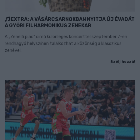
EXTRA: A VÁSÁRCSARNOKBAN NYITJA ÚJ ÉVADÁT
A GYŐRI FILHARMONIKUS ZENEKAR
A „Zenélő piac” című különleges koncerttel szeptember 7-én
rendhagyó helyszínen találkozhat a közönség a klasszikus
zenével.
Szólj hozzá!