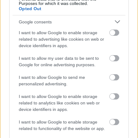
Purposes for which it was collected.
Opted Out
Google consents
I want to allow Google to enable storage
related to advertising like cookies on web or
device identifiers in apps.
I want to allow my user data to be sent to
Google for online advertising purposes.
I want to allow Google to send me
personalized advertising.
A BAROKK ÖSSZES ÁRNYALATA ÉS MÉG EGY SOR
I want to allow Google to enable storage
KIVÁLÓ PROGRAM VÁR MINDENKIT EZEN A HÉTVÉGÉN
related to analytics like cookies on web or
GYŐRBEN
device identifiers in apps.
Középpontban a hagyományőrzés, de lesz Pogány Induló és
Majka koncert, jóga szeánsz, “borhajózás” és egy csomó minden
I want to allow Google to enable storage
related to functionality of the website or app.
más.