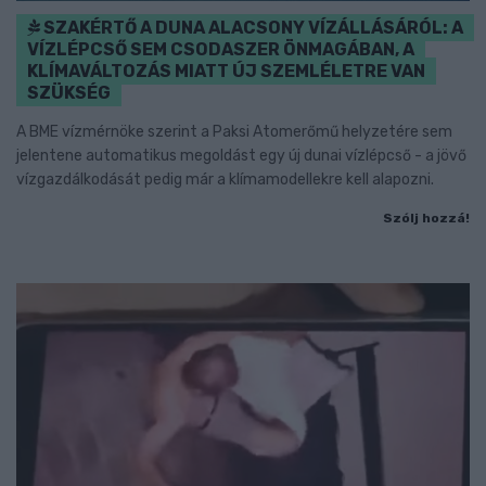
SZAKÉRTŐ A DUNA ALACSONY VÍZÁLLÁSÁRÓL: A
VÍZLÉPCSŐ SEM CSODASZER ÖNMAGÁBAN, A
KLÍMAVÁLTOZÁS MIATT ÚJ SZEMLÉLETRE VAN
SZÜKSÉG
A BME vízmérnöke szerint a Paksi Atomerőmű helyzetére sem
jelentene automatikus megoldást egy új dunai vízlépcső - a jövő
vízgazdálkodását pedig már a klímamodellekre kell alapozni.
Szólj hozzá!