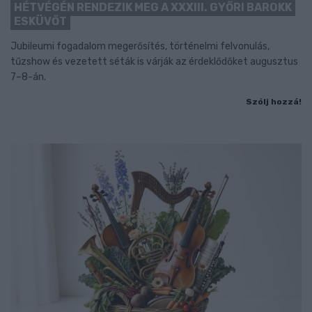
HÉTVÉGÉN RENDEZIK MEG A XXXIII. GYŐRI BAROKK
ESKÜVŐT
Jubileumi fogadalom megerősítés, történelmi felvonulás,
tűzshow és vezetett séták is várják az érdeklődőket augusztus
7–8-án.
Szólj hozzá!