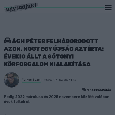
ÁGH PÉTER FELHÁBORODOTT
AZON, HOGY EGY ÚJSÁG AZT ÍRTA:
ÉVEKIG ÁLLT A SÓTONYI
KÖRFORGALOM KIALAKÍTÁSA
Farkas Bazsi
2026-03-03 06:31:57
1 hozzászólás
Pedig 2022 márciusa és 2025 novembere között valóban
évek teltek el.