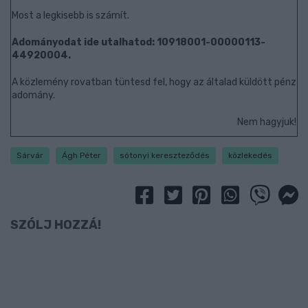
Most a legkisebb is számít.
Adományodat ide utalhatod: 10918001-00000113-
44920004.
A közlemény rovatban tüntesd fel, hogy az általad küldött pénz
adomány.
Nem hagyjuk!
Sárvár
Ágh Péter
sótonyi kereszteződés
közlekedés
SZÓLJ HOZZÁ!