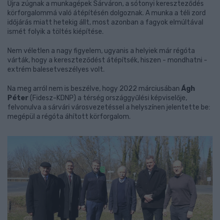
Újra zúgnak a munkagépek Sárváron, a sótonyi kereszteződés
körforgalommá való átépítésén dolgoznak. A munka a téli zord
időjárás miatt hetekig állt, most azonban a fagyok elmúltával
ismét folyik a töltés kiépítése.
Nem véletlen a nagy figyelem, ugyanis a helyiek már régóta
várták, hogy a kereszteződést átépítsék, hiszen - mondhatni -
extrém balesetveszélyes volt.
Na meg arról nem is beszélve, hogy 2022 márciusában
Ágh
Péter
(Fidesz-KDNP) a térség országgyűlési képviselője,
felvonulva a sárvári városvezetéssel a helyszínen jelentette be:
megépül a régóta áhított körforgalom.