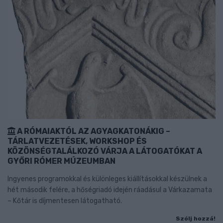
A RÓMAIAKTÓL AZ AGYAGKATONÁKIG –
TÁRLATVEZETÉSEK, WORKSHOP ÉS
KÖZÖNSÉGTALÁLKOZÓ VÁRJA A LÁTOGATÓKAT A
GYŐRI RÓMER MÚZEUMBAN
Ingyenes programokkal és különleges kiállításokkal készülnek a
hét második felére, a hőségriadó idején ráadásul a Várkazamata
– Kőtár is díjmentesen látogatható.
Szólj hozzá!