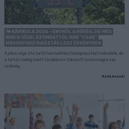
KÁNIKULA 2026 - ENYHÜL A HŐSÉG, DE MÉG
NINCS VÉGE: SZOMBATTÓL MÁR “CSAK”
MÁSODFOKÚ RIASZTÁS LESZ ÉRVÉNYBEN
A július vége óta tartó harmadfokú hőségriasztást mérséklik, de
a tartós meleg miatt továbbra is fokozott óvatosságra van
szükség.
Szólj hozzá!