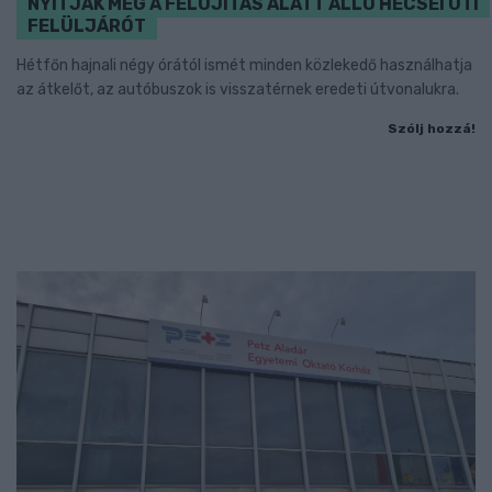
NYITJÁK MEG A FELÚJÍTÁS ALATT ÁLLÓ HECSEI ÚTI
FELÜLJÁRÓT
Hétfőn hajnali négy órától ismét minden közlekedő használhatja
az átkelőt, az autóbuszok is visszatérnek eredeti útvonalukra.
Szólj hozzá!