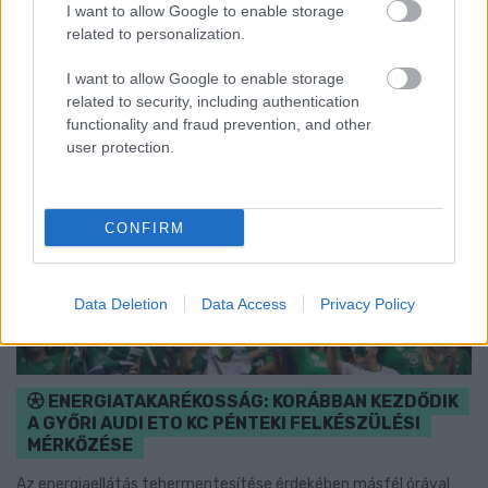
Szólj hozzá!
I want to allow Google to enable storage
related to personalization.
I want to allow Google to enable storage
related to security, including authentication
functionality and fraud prevention, and other
user protection.
CONFIRM
Data Deletion
Data Access
Privacy Policy
ENERGIATAKARÉKOSSÁG: KORÁBBAN KEZDŐDIK
A GYŐRI AUDI ETO KC PÉNTEKI FELKÉSZÜLÉSI
MÉRKŐZÉSE
Az energiaellátás tehermentesítése érdekében másfél órával