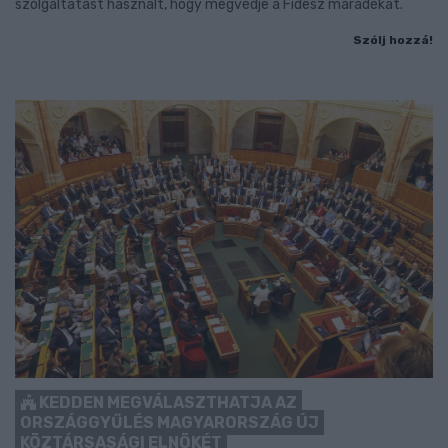
szolgáltatást használt, hogy megvédje a Fidesz maradékát.
Szólj hozzá!
KEDDEN MEGVÁLASZTHATJA AZ
ORSZÁGGYŰLÉS MAGYARORSZÁG ÚJ
KÖZTÁRSASÁGI ELNÖKÉT