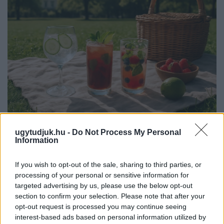
PIKNIK ITALOK: ÍZEK ÉS ÉLMÉNYEK A SZABADBAN
ugytudjuk.hu -
Do Not Process My Personal
Information
Ahogy tavaszodik és a nap egyre tovább marad velünk, sokaknak
támad kedve kirándulni a természetbe.
If you wish to opt-out of the sale, sharing to third parties, or
Szólj hozzá!
processing of your personal or sensitive information for
targeted advertising by us, please use the below opt-out
section to confirm your selection. Please note that after your
opt-out request is processed you may continue seeing
interest-based ads based on personal information utilized by