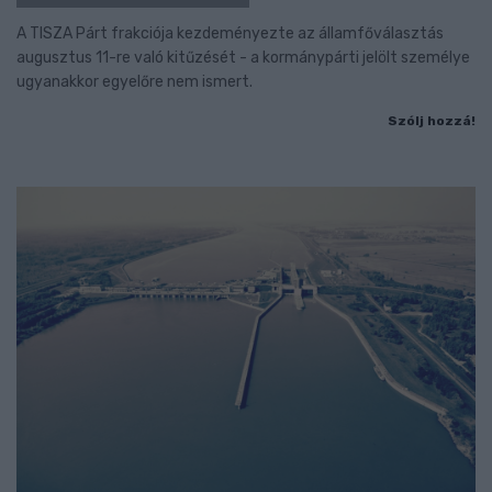
A TISZA Párt frakciója kezdeményezte az államfőválasztás
augusztus 11-re való kitűzését - a kormánypárti jelölt személye
ugyanakkor egyelőre nem ismert.
Szólj hozzá!