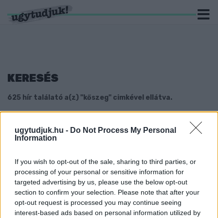
KERESÉS
625 hír találató a(z) "kőszeg" cimkével ellátva.
VIDEÓ - MÉG SOSEM VOLTUNK ENNYIRE MENŐK:
ugytudjuk.hu -
Do Not Process My Personal
KŐSZEGEN ITTUNK EGY KÁVÉT HIDE THE PAIN
Information
HAROLDDAL
2018. szeptember. 28. 17:04
If you wish to opt-out of the sale, sharing to third parties, or
ÚJ GOMBAFAJ VETTE BE A KŐSZEGI-
processing of your personal or sensitive information for
HEGYSÉGET
targeted advertising by us, please use the below opt-out
section to confirm your selection. Please note that after your
2018. szeptember. 24. 10:23
opt-out request is processed you may continue seeing
Eddig ilyent még nem láttak.
interest-based ads based on personal information utilized by
FELSZÁMOLTÁK A LAKÓTELEPI SZEMÉT