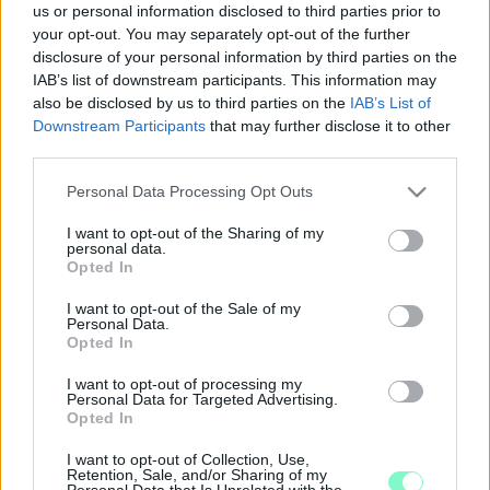
us or personal information disclosed to third parties prior to
HIMALÁJÁT A KŐSZEGI CIVILEK
your opt-out. You may separately opt-out of the further
2018. szeptember. 14. 12:05
disclosure of your personal information by third parties on the
Csordultig lett a kisbusz a mocsokkal.
IAB’s list of downstream participants. This information may
also be disclosed by us to third parties on the
IAB’s List of
A KŐSZEGI ÖKÖLVÍVÓ, HÁMORI ÁDÁM
ARANYÉRMES LETT AZ EGYETEMI VÉBÉN
Downstream Participants
that may further disclose it to other
third parties.
2018. szeptember. 06. 20:48
Örmény ellenfélen jutott túl a csúcsra.
Please note that this website/app uses one or more Google
Personal Data Processing Opt Outs
services and may gather and store information including but
ELSZÁNT ÉS TRÜKKÖS HARAGOSA LEHET
ENNEK A KŐSZEGI AUTÓSNAK
not limited to your visit or usage behaviour. You may click to
I want to opt-out of the Sharing of my
personal data.
grant or deny consent to Google and its third-party tags to
Opted In
2018. augusztus. 25. 14:05
use your data for below specified purposes in below Google
MEGTELT A KŐSZEGI TEMETŐ!
consent section.
I want to opt-out of the Sale of my
Personal Data.
2018. augusztus. 23. 06:45
Opted In
Már 8 évvel ezelőtt szóltak, hogy lassan elfogynak a helyek.
Most tényleg nincs több.
I want to opt-out of processing my
Personal Data for Targeted Advertising.
NYOLC KŐSZEGHEGYALJAI TEMPLOMBAN
Opted In
ÉLNEK VÉDETT DENEVÉREK
I want to opt-out of Collection, Use,
2018. augusztus. 22. 20:17
Retention, Sale, and/or Sharing of my
Isten háza mindnekinek menedék.
Personal Data that Is Unrelated with the