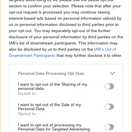
SZIGORODTAK A MASZKVISELÉS SZABÁLYAI A
section to confirm your selection. Please note that after your
GYŐRI KÓRHÁZBAN
opt-out request is processed you may continue seeing
interest-based ads based on personal information utilized by
2023. december. 22. 09:29
us or personal information disclosed to third parties prior to
Továbbra is erősen jelen van a covid.
your opt-out. You may separately opt-out of the further
RÉSZLEGES LÁTOGATÁSI TILALMAT
disclosure of your personal information by third parties on the
RENDELTEK EL A SZOMBATHELYI KÓRHÁZBAN
IAB’s list of downstream participants. This information may
2023. december. 21. 17:01
also be disclosed by us to third parties on the
IAB’s List of
Az okokat nem részletezték.
Downstream Participants
that may further disclose it to other
third parties.
KÓRHÁZIGAZGATÓKAT MENTETT FEL A
BELÜGYMINISZTER
Please note that this website/app uses one or more Google
Personal Data Processing Opt Outs
2023. december. 13. 15:19
services and may gather and store information including but
Két országos intézet és öt vármegyei kórház főigazgatójának
not limited to your visit or usage behaviour. You may click to
I want to opt-out of the Sharing of my
personal data.
magasabb vezetői kinevezését vonta vissza, arra figyelemmel,
grant or deny consent to Google and its third-party tags to
Opted In
hogy betöltötték 65. életévüket.
use your data for below specified purposes in below Google
FÜSTBE MENT A SZOMBATHELYI ÚJ
consent section.
I want to opt-out of the Sale of my
MAGÁNKÓRHÁZ TERVE
Personal Data.
Opted In
2023. július. 25. 14:01
A gazdasági helyzet miatt nem vág bele a befektető.
I want to opt-out of processing my
Personal Data for Targeted Advertising.