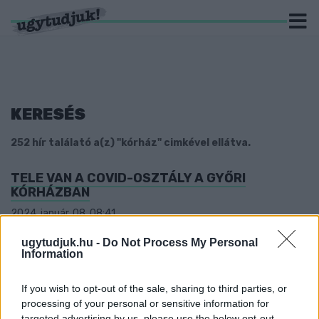
KERESÉS
252 hír találató a(z) "kórház" cimkével ellátva.
TELE VAN A COVID-OSZTÁLY A GYŐRI
KÓRHÁZBAN
2024. január. 08. 08:41
Érvényben maradnak a szabályok.
ugytudjuk.hu -
Do Not Process My Personal
FELESÉGE HALÁLA MIATT ÉVEKIG ZAKLATTA
Information
EGY GYŐR-MOSON-SOPRON MEGYEI KÓRHÁZI
DOLGOZÓIT EGY FÉRFI
If you wish to opt-out of the sale, sharing to third parties, or
2024. január. 03. 08:10
processing of your personal or sensitive information for
Akár szabadságvesztéssel is sújthatják.
targeted advertising by us, please use the below opt-out