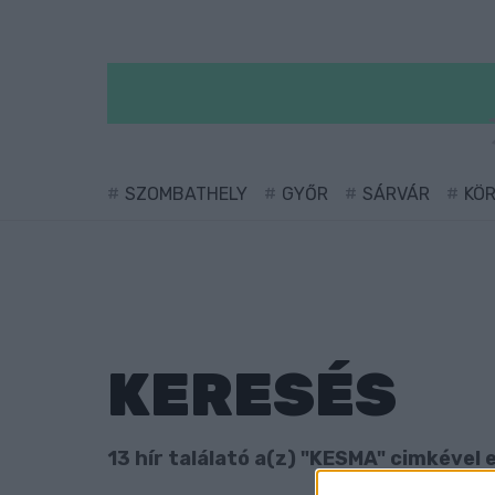
SZOMBATHELY
GYŐR
SÁRVÁR
KÖ
KERESÉS
13 hír találató a(z) "KESMA" cimkével e