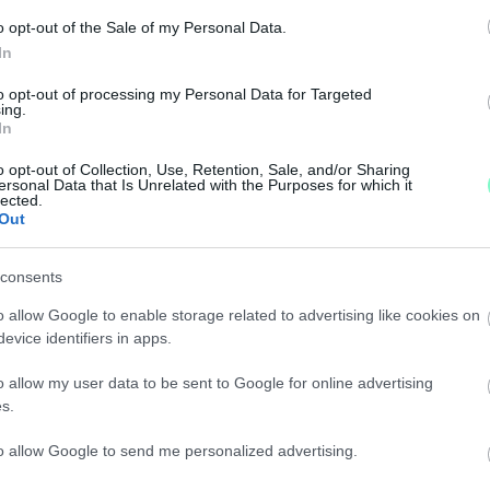
erkesztőségének felét már elküldték.
o opt-out of the Sale of my Personal Data.
In
 18 ÉVEN ALULI LÁNYOKRÓL KÖZÖLNEK BIKINIS K
to opt-out of processing my Personal Data for Targeted
ing.
In
o opt-out of Collection, Use, Retention, Sale, and/or Sharing
ersonal Data that Is Unrelated with the Purposes for which it
ALFÖLD, ÉS AZ INTERJÚALANY SZÁJÁBA ADTA, AMI
lected.
Out
tvéroldala nem fektetett bele sok energiát.
consents
o allow Google to enable storage related to advertising like cookies on
ADATAIT
evice identifiers in apps.
o allow my user data to be sent to Google for online advertising
asszában.
s.
to allow Google to send me personalized advertising.
ENI A SZUPERINFÓ: 5 OLDALT FOGLALTAK EL LE