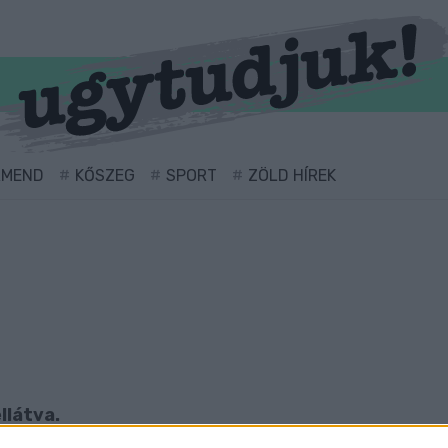
RMEND
KŐSZEG
SPORT
ZÖLD HÍREK
llátva.