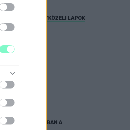
ÉPEKET A KORMÁNYKÖZELI LAPOK
T ÍRTAK
GFRISSEBB SZÁMÁBAN A