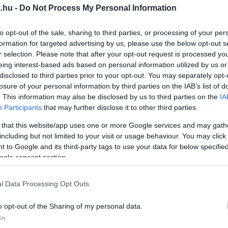
.hu -
Do Not Process My Personal Information
TÁRSADALMI HIRDETÉSSEL TÖMTE KI TAVALY SAJÁ
to opt-out of the sale, sharing to third parties, or processing of your per
formation for targeted advertising by us, please use the below opt-out s
yára 3 milliárd 784 millió forintnyi közpénz ment el.
r selection. Please note that after your opt-out request is processed y
eing interest-based ads based on personal information utilized by us or
ÉHÁNY KIADVÁNY MINDEN 11. OLVASÓJÁT ELVESZ
disclosed to third parties prior to your opt-out. You may separately opt-
losure of your personal information by third parties on the IAB’s list of
. This information may also be disclosed by us to third parties on the
IA
Participants
that may further disclose it to other third parties.
egyei napilapok eladásai is.
 that this website/app uses one or more Google services and may gath
G NÉGY MUNKATÁRSAT KÜLDTEK EL A KISALFÖLD
including but not limited to your visit or usage behaviour. You may click 
 to Google and its third-party tags to use your data for below specifi
ogle consent section.
sátási hulláma.
l Data Processing Opt Outs
A ÉS A MEDIAWORKS TÖBB MEGYEI LAPJÁT IS
o opt-out of the Sharing of my personal data.
In