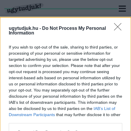
ugytudjuk.hu -
Do Not Process My Personal
Information
KERESÉS
If you wish to opt-out of the sale, sharing to third parties, or
processing of your personal or sensitive information for
4 hír találató a(z) "képviselőjelöltek" cimkével ellátva.
targeted advertising by us, please use the below opt-out
section to confirm your selection. Please note that after your
opt-out request is processed you may continue seeing
VALÓSZÍNŰLEG GYŐR AZ EGYIK KULCSKÉRDÉS
interest-based ads based on personal information utilized by
A HIÁNYZÓ FIDESZES MANDÁTUMOK ÜGYÉBEN
us or personal information disclosed to third parties prior to
2025. július. 29. 11:00
your opt-out. You may separately opt-out of the further
A kormánypárt még nem döntött minden jelöltről.
disclosure of your personal information by third parties on the
EZ ITT A NAGY SZOMBATHELYI
IAB’s list of downstream participants. This information may
JELÖLTBEMUTATÓ, ŐK A KÖRZETEK
also be disclosed by us to third parties on the
IAB’s List of
KÉPVISELŐJELÖLTJEI (2. RÉSZ)
Downstream Participants
that may further disclose it to other
third parties.
2019. október. 08. 12:01
A 8-14. számú szombathelyi egyéni választókerületek jelöltjei.
Please note that this website/app uses one or more Google