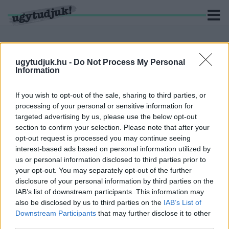
ugytudjuk.hu -
Do Not Process My Personal
Information
KERESÉS
If you wish to opt-out of the sale, sharing to third parties, or
4 hír találató a(z) "jet-ski" cimkével ellátva.
processing of your personal or sensitive information for
targeted advertising by us, please use the below opt-out
REKORDLÉTSZÁMÚ MEZŐNNYEL RAJTOL A
section to confirm your selection. Please note that after your
JET-SKI EURÓPA-BAJNOKSÁG ÉS JUNIOR
opt-out request is processed you may continue seeing
VILÁGBAJNOKSÁG GYŐRBEN ÉS
interest-based ads based on personal information utilized by
GYŐRZÁMOLYON
us or personal information disclosed to third parties prior to
your opt-out. You may separately opt-out of the further
2026. július. 17. 09:08
disclosure of your personal information by third parties on the
Huszonnyolc országból érkeztek versenyzők, a hétvégén
IAB’s list of downstream participants. This information may
látványos futamok és színes kísérőprogramok várják az
also be disclosed by us to third parties on the
IAB’s List of
érdeklődőket.
Downstream Participants
that may further disclose it to other
LAMPIONOK, HAJÓK, JET-SKI VERSENY ÉS
third parties.
KACSAÚSZTATÁS: MÁSODSZOR ÉRKEZIK A