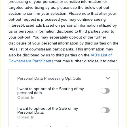
processing of your personal or sensitive information for
Nyugalom, madárcsicsergés, távol-keleti kultúra.
targeted advertising by us, please use the below opt-out
ELVITTÉK A ZONGORÁT EGY JAPÁN
section to confirm your selection. Please note that after your
PÁLYAUDVARRÓL, MERT ZAVARTA A
opt-out request is processed you may continue seeing
KÖZÖNSÉGET
interest-based ads based on personal information utilized by
2023. május. 02. 11:01
us or personal information disclosed to third parties prior to
A panaszok szerint túl hosszan és túl hangosan játszottak a
your opt-out. You may separately opt-out of the further
kakogavai pályaudvaron a közönség számára kitett zongorán az
disclosure of your personal information by third parties on the
amatőr zenészek, ezért a helyi hatóságok a hétvégén inkább
IAB’s list of downstream participants. This information may
eltávolították a hangszert, hogy ne zavarja az utazókat.
also be disclosed by us to third parties on the
IAB’s List of
BELEHALT SEBEIBE ABE SINZÓ VOLT JAPÁN
Downstream Participants
that may further disclose it to other
MINISZTERELNÖK
third parties.
2022. július. 08. 14:12
Please note that this website/app uses one or more Google
Personal Data Processing Opt Outs
A politikusra egy pénteki kampányrendezvényen többször
services and may gather and store information including but
rálőttek.
not limited to your visit or usage behaviour. You may click to
I want to opt-out of the Sharing of my
LELŐTTÉK JAPÁN EGYKORI
personal data.
grant or deny consent to Google and its third-party tags to
Opted In
MINISZTERELNÖKÉT, MIKÖZBEN BESZÉDET
use your data for below specified purposes in below Google
MONDOTT
consent section.
I want to opt-out of the Sale of my
Personal Data.
2022. július. 08. 06:24
Opted In
Abe Sinzó a leghosszabb ideig hivatalban lévő miniszterelnöke
volt a szigetországnak, hátulról érte a lövés.