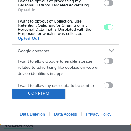
I want to opt-out of processing my
130 MILLIÓ FORINTNYI COVID-SEGÉLLYEL
Personal Data for Targeted Advertising.
Opted In
LÉPETT MEG EGY JAPÁN FÉRFI
2022. május. 18. 19:37
I want to opt-out of Collection, Use,
Véletlenül egy embernek utalták ki egy egész település segélyét,
Retention, Sale, and/or Sharing of my
Personal Data that Is Unrelated with the
ő pedig nem kérdezősködött, elfogadta a pénzt.
Purposes for which it was collected.
Opted Out
ERŐS FÖLDRENGÉS RÁZTA MEG JAPÁN
ÉSZAKKELETI RÉSZÉT, KÖZTÜK FUKUSIMÁT IS
Google consents
2022. március. 16. 17:37
Erős, a Richter-skála szerinti 7,3-as magnitúdójú földrengés
I want to allow Google to enable storage
rázta meg helyi idő szerint szerdán éjszaka Japán északkeleti
related to advertising like cookies on web or
partvidékét, a hatóságok szökőárriadót rendeltek el Fukusima és
device identifiers in apps.
Mijagi prefektúrákra - közölte a NHK japán közszolgálati
televízió.
I want to allow my user data to be sent to
KANADÁBAN ÁRADÁSOK VANNAK, EZÉRT
Google for online advertising purposes.
CONFIRM
ELFOGYOTT JAPÁNBAN A MEKIS KRUMPLI
I want to allow Google to send me
2021. december. 23. 16:00
personalized advertising.
A Japán McDonald's-okban egyelőre csak kis krumplit lehet kérni.
Data Deletion
Data Access
Privacy Policy
KITÖRT JAPÁN LEGNAGYOBB MŰKÖDŐ
I want to allow Google to enable storage
VULKÁNJA
related to analytics like cookies on web or