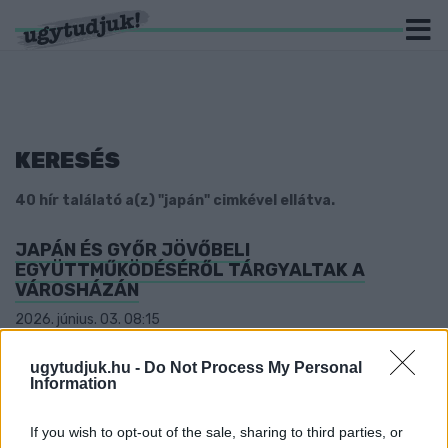
KERESÉS
40 hír találató a(z) "japán" cimkével ellátva.
JAPÁN ÉS GYŐR JÖVŐBELI
EGYÜTTMŰKÖDÉSÉRŐL TÁRGYALTAK A
VÁROSHÁZÁN
2026. június. 03. 08:15
Gazdasági, kulturális és oktatási fúziókról egyeztetett a
városvezetés Japán magyarországi nagykövetével.
ugytudjuk.hu -
Do Not Process My Personal
Information
HÍD A KULTÚRÁK KÖZÖTT - JAPÁNKERTET
AVATTAK A SZOMBATHELYI AROBRÉTUMBAN
If you wish to opt-out of the sale, sharing to third parties, or
2026. Április. 17. 18:56