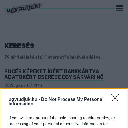
KERESÉS
79 hír találató a(z) "internet" cimkével ellátva.
PUCÉR KÉPEKET ÍGÉRT BANKKÁRTYA
ADATOKÉRT CSERÉBE EGY SÁRVÁRI NŐ
2026. július. 07. 11:10
A történet végét valószínű mindenki ki tudja találni.
TÖBBET INTERNETEZÜNK, DE TÖBB PÉNZT IS
ugytudjuk.hu -
Do Not Process My Personal
Information
KELL KÖLTÜNK RÁ MOSTANTÓL – ÁRAT
EMELNEK A MOBILSZOLGÁLTATÓK
If you wish to opt-out of the sale, sharing to third parties, or
2026. június. 19. 12:50
processing of your personal or sensitive information for
339 milliárd forintos bevételt termelt a távközlési szektor az év