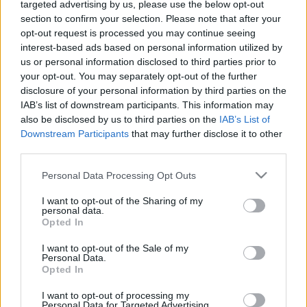
targeted advertising by us, please use the below opt-out
első negyedévében, miközben júliustól a Telekom és a Yettel,
szeptembertől pedig a One is emeli a havidíjakat.
section to confirm your selection. Please note that after your
opt-out request is processed you may continue seeing
NEM VAGYUNK “HAVERI KIVITELEZŐK “-K!
interest-based ads based on personal information utilized by
2026. június. 12. 18:12
us or personal information disclosed to third parties prior to
Közleményben reagáltak Magyar Péter kijelentésére a hónapok
your opt-out. You may separately opt-out of the further
óta a pénzükre váró honlapfejlesztők, akik részt vettek a
disclosure of your personal information by third parties on the
„Minden vállalkozásnak legyen saját honlapja” Programba.
IAB’s list of downstream participants. This information may
MÁRCIUSBAN TOVÁBB CSÖKKENT A GYŐR+
also be disclosed by us to third parties on the
IAB’s List of
ONLINE OLVASOTTSÁGA
Downstream Participants
that may further disclose it to other
third parties.
2026. május. 06. 13:53
Az Ugytudjuk.hu-t négyszer annyian olvassák, mint a győri
Please note that this website/app uses one or more Google
Personal Data Processing Opt Outs
városi médiát.
services and may gather and store information including but
KAMUPROFIL MÖGÉ BÚJVA MAGÁT NŐNEK
not limited to your visit or usage behaviour. You may click to
I want to opt-out of the Sharing of my
KIADVA OSZTOTT MEG INTIM FOTÓKAT EGY
personal data.
grant or deny consent to Google and its third-party tags to
Opted In
NŐRŐL EGY SZOMBATHELYI FÉRFI
use your data for below specified purposes in below Google
consent section.
2026. március. 10. 10:45
I want to opt-out of the Sale of my
Personal Data.
Nem volt jó ötlet.
Opted In
REKORD ADATFORGALOM AZ ÜNNEPEK ALATT
A MAGYAR MOBILHÁLÓZATOKON
I want to opt-out of processing my
Personal Data for Targeted Advertising.