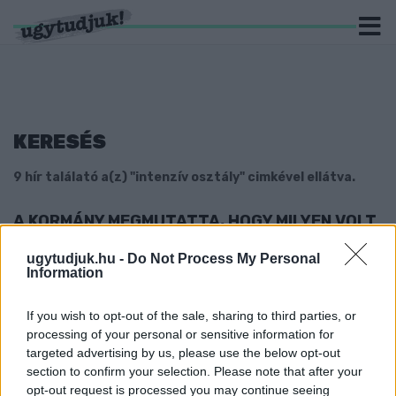
KERESÉS
9 hír találató a(z) "intenzív osztály" cimkével ellátva.
A KORMÁNY MEGMUTATTA, HOGY MILYEN VOLT
A KARÁCSONY A COVID-INTENZÍV OSZTÁLYON
ugytudjuk.hu -
Do Not Process My Personal
2021. december. 27. 08:57
Information
"Az adrenalin hajt minket" - mondja a Gottsegen kórház
főnővére.
If you wish to opt-out of the sale, sharing to third parties, or
BREAKING: ÉLETVESZÉLYBEN VAN DAMU
processing of your personal or sensitive information for
ROLAND
targeted advertising by us, please use the below opt-out
2021. december. 16. 08:25
section to confirm your selection. Please note that after your
A színész mélyaltatásban fekszik az intenzíven.
opt-out request is processed you may continue seeing