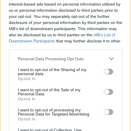
EGÉSZSÉGÜGYI DOLGOZÓ AZ
interest-based ads based on personal information utilized by
UGYTUDJUKNAK: A RENDSZER ELÉG
us or personal information disclosed to third parties prior to
SZÜRREÁLIS MÓDON KÉSZÜL A NEGYEDIK
your opt-out. You may separately opt-out of the further
HULLÁMRA
disclosure of your personal information by third parties on the
IAB’s list of downstream participants. This information may
2021. szeptember. 30. 16:00
also be disclosed by us to third parties on the
IAB’s List of
Forrásunk szerint az egészségügyben zajló trükközést,
Downstream Participants
that may further disclose it to other
kompetenciahiányt, szervezetlenséget jól el lehet fedni azzal,
third parties.
hogy nincs tájékoztatás: nemcsak kifelé, de befelé sem.
SZEPTEMBER 15-TŐL ÚJBÓL SZIGORÍTANAK
Please note that this website/app uses one or more Google
Personal Data Processing Opt Outs
AUSZTRIÁBAN
services and may gather and store information including but
not limited to your visit or usage behaviour. You may click to
I want to opt-out of the Sharing of my
2021. szeptember. 08. 15:36
personal data.
grant or deny consent to Google and its third-party tags to
3 lépcsős tervvel álltak elő az osztrák hatóságok, rövidül a
Opted In
tesztek érvényessége, több helyen is előírják az FFP2-es
use your data for below specified purposes in below Google
maszkok használatát.
consent section.
I want to opt-out of the Sale of my
Personal Data.
MAGYAR ORVOSOK SZAKSZERVEZETE: ANNYI
Opted In
FIATAL VAN INTENZÍVEN, HOGY A 65-70 ÉV
FELETTIEKET NEM TUDJÁK
I want to opt-out of processing my
LÉLEGEZTETŐGÉPRE TENNI
Personal Data for Targeted Advertising.
Opted In
2021. március. 29. 18:40
Szerintük nagyobb szigorításra lenne szükség.
I want to opt-out of Collection, Use,