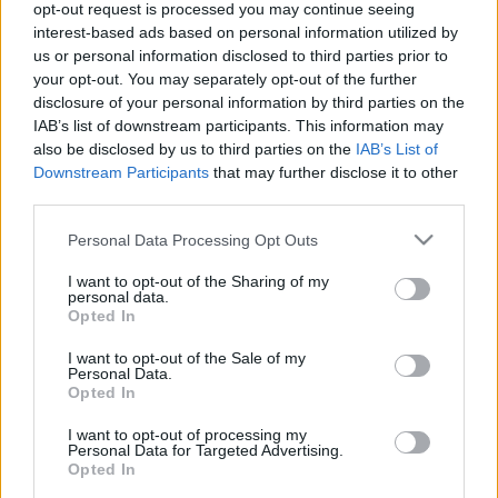
opt-out request is processed you may continue seeing
FACEBOOKOT ÉS AZ INSTÁT
interest-based ads based on personal information utilized by
2022. július. 08. 07:55
us or personal information disclosed to third parties prior to
A techóriás és Európa közt már évek óta probléma van a
your opt-out. You may separately opt-out of the further
felhasználói adatok továbbítása miatt.
disclosure of your personal information by third parties on the
GALAMBOT MENTETT PUMPED GABO
IAB’s list of downstream participants. This information may
also be disclosed by us to third parties on the
IAB’s List of
2022. Április. 26. 16:40
Downstream Participants
that may further disclose it to other
Nem minden hős visel köpenyt.
third parties.
HOSSZÚ KATINKA IS GRATULÁLT ORBÁN
VIKTORNAK
Please note that this website/app uses one or more Google
Personal Data Processing Opt Outs
services and may gather and store information including but
2022. Április. 07. 19:53
not limited to your visit or usage behaviour. You may click to
I want to opt-out of the Sharing of my
Sok rajongója azonban elpártolt tőle.
personal data.
grant or deny consent to Google and its third-party tags to
Opted In
G.W.M. KEMÉNYEN ÜZENT AZ EXÉNEK:
use your data for below specified purposes in below Google
TÖNKRETESZED A GYEREKEIM
consent section.
I want to opt-out of the Sale of my
LELKIÁLLAPOTÁT, TE KOHOLMÁNY!
Personal Data.
Opted In
2022. Április. 06. 11:08
„Tessék dikh rák itt a reklámotok megint ti csövesek" – írta a
I want to opt-out of processing my
rapper.
Personal Data for Targeted Advertising.
Opted In
BETILTOTTÁK OROSZORSZÁGBAN A