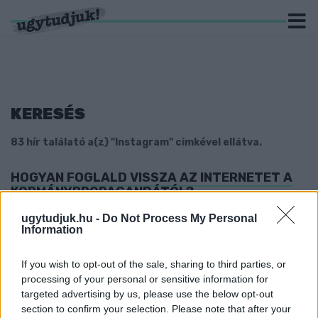
KERESÉS
83 hír találató a(z) "Instagram" cimkével ellátva.
HOGYAN FOGLALD VISSZA AZ INTERNETET A
KORMÁNYPROPAGANDÁTÓL?
2024. február. 23. 07:31
ugytudjuk.hu -
Do Not Process My Personal
Adunk néhány hasznos tippet.
Information
ELINDULT A MAGYAR KATOLIKUS EGYHÁZ
INSTAGRAM- ÉS TIKTOK-OLDALA
If you wish to opt-out of the sale, sharing to third parties, or
processing of your personal or sensitive information for
2022. november. 29. 11:03
targeted advertising by us, please use the below opt-out
Nem csak kenyéren él az ember.
section to confirm your selection. Please note that after your
NYÁRON LEKAPCSOLHATJÁK EURÓPÁBAN A