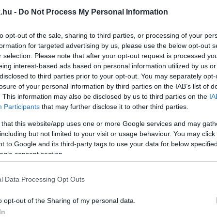
.hu -
Do Not Process My Personal Information
 VASBAN
to opt-out of the sale, sharing to third parties, or processing of your per
formation for targeted advertising by us, please use the below opt-out s
entimétert is elérheti.
r selection. Please note that after your opt-out request is processed y
eing interest-based ads based on personal information utilized by us or
 ELSŐ HÉTVÉGÉJÉN
disclosed to third parties prior to your opt-out. You may separately opt-
losure of your personal information by third parties on the IAB’s list of
. This information may also be disclosed by us to third parties on the
IA
ximumok.
Participants
that may further disclose it to other third parties.
 that this website/app uses one or more Google services and may gath
RA
including but not limited to your visit or usage behaviour. You may click 
 to Google and its third-party tags to use your data for below specifi
ogle consent section.
l Data Processing Opt Outs
VŐ HÉT, MAJD ESŐ ÉS TÖBBFOKOS LEHŰLÉS ÉRKEZ
o opt-out of the Sharing of my personal data.
In