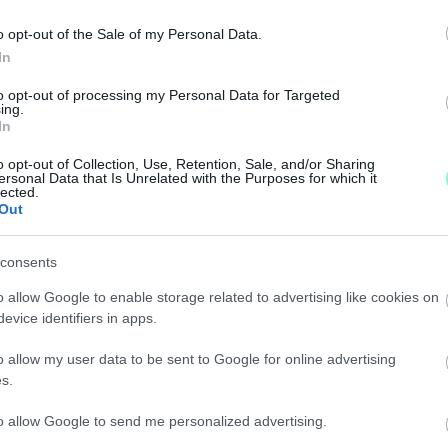
o opt-out of the Sale of my Personal Data.
In
JD A HÉTVÉGÉN FELHŐS IDŐ ÉS LEHŰLÉS VÁRHATÓ
to opt-out of processing my Personal Data for Targeted
ing.
In
a.
o opt-out of Collection, Use, Retention, Sale, and/or Sharing
ersonal Data that Is Unrelated with the Purposes for which it
I ÓRÁKBAN EGY HIDEGFRONT ÉRKEZIK KEZDETBEN
lected.
Out
consents
 Szombathely és térségében.
o allow Google to enable storage related to advertising like cookies on
evice identifiers in apps.
MEZTET A METEOROLÓGIAI SZOLGÁLAT SZERDÁN
o allow my user data to be sent to Google for online advertising
s.
fölé emelkedhet a napi középhőmérséklet az ország jele
to allow Google to send me personalized advertising.