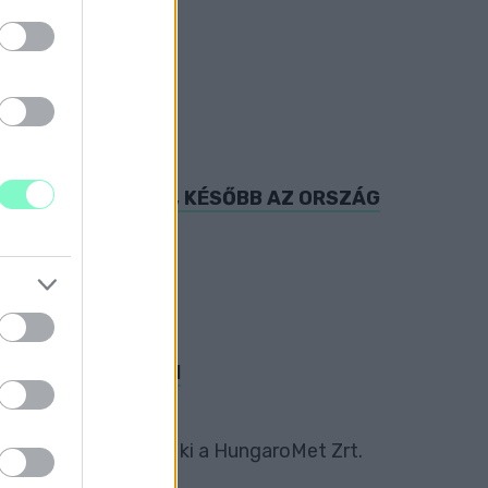
 AZ ALPOKALJÁRA, KÉSŐBB AZ ORSZÁG
 ÉS CSÜTÖRTÖKÖN
ntős részén - derül ki a HungaroMet Zrt.