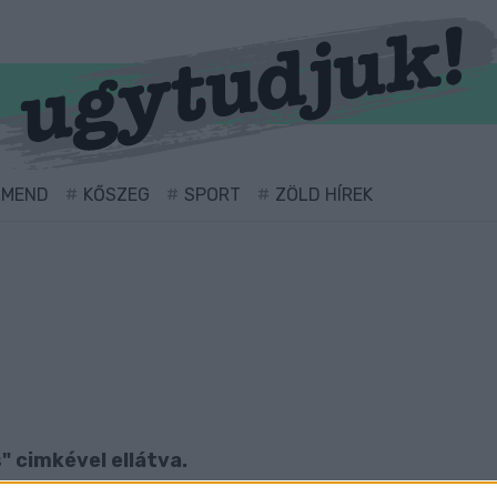
RMEND
KŐSZEG
SPORT
ZÖLD HÍREK
s" cimkével ellátva.