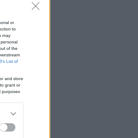
sonal or
ection to
ou may
 personal
out of the
 downstream
B’s List of
er and store
to grant or
ed purposes
IK