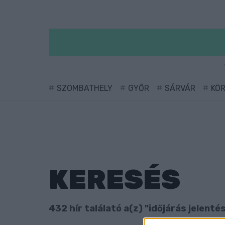
SZOMBATHELY
GYŐR
SÁRVÁR
KÖ
KERESÉS
432 hír találató a(z) "időjárás jelenté