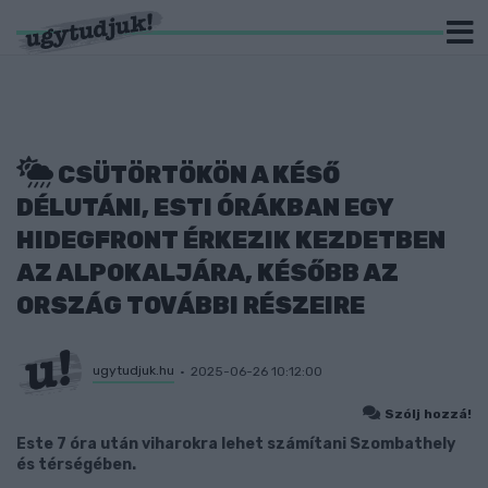
CSÜTÖRTÖKÖN A KÉSŐ
DÉLUTÁNI, ESTI ÓRÁKBAN EGY
HIDEGFRONT ÉRKEZIK KEZDETBEN
AZ ALPOKALJÁRA, KÉSŐBB AZ
ORSZÁG TOVÁBBI RÉSZEIRE
ugytudjuk.hu
2025-06-26 10:12:00
Szólj hozzá!
Este 7 óra után viharokra lehet számítani Szombathely
és térségében.