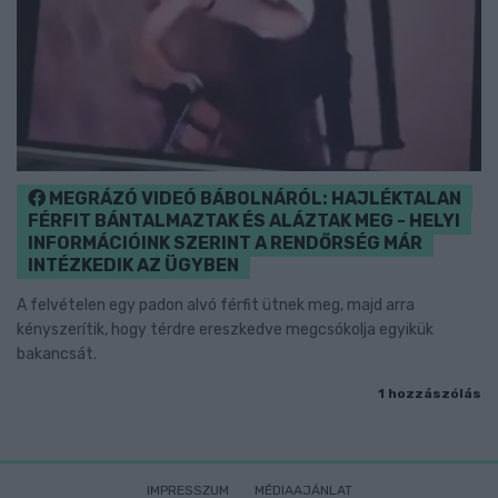
MEGRÁZÓ VIDEÓ BÁBOLNÁRÓL: HAJLÉKTALAN
FÉRFIT BÁNTALMAZTAK ÉS ALÁZTAK MEG - HELYI
INFORMÁCIÓINK SZERINT A RENDŐRSÉG MÁR
INTÉZKEDIK AZ ÜGYBEN
A felvételen egy padon alvó férfit ütnek meg, majd arra
kényszerítik, hogy térdre ereszkedve megcsókolja egyikük
bakancsát.
1 hozzászólás
IMPRESSZUM
MÉDIAAJÁNLAT