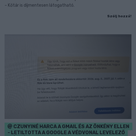
– Kőtár is díjmentesen látogatható.
Szólj hozzá!
CZUNYINÉ HARCA A GMAIL ÉS AZ ÖNKÉNY ELLEN
- LETILTOTTA A GOOGLE A VÉDVONAL LEVELEZŐ