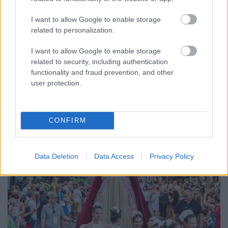
A GYŐRI AUDI ETO KC PÉNTEKI FELKÉSZÜLÉSI
MÉRKŐZÉSE
I want to allow Google to enable storage
Az energiaellátás tehermentesítése érdekében másfél órával
related to personalization.
előrébb hozták a Brest Bretagne Handball elleni találkozó
I want to allow Google to enable storage
kezdését.
related to security, including authentication
1 hozzászólás
functionality and fraud prevention, and other
user protection.
CONFIRM
Data Deletion
Data Access
Privacy Policy