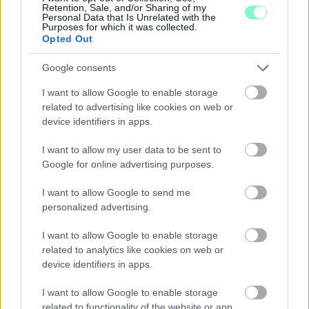
Majka koncert, jóga szeánsz, “borhajózás” és egy csomó minden
Retention, Sale, and/or Sharing of my
Personal Data that Is Unrelated with the
más.
Purposes for which it was collected.
Opted Out
Szólj hozzá!
Google consents
I want to allow Google to enable storage
related to advertising like cookies on web or
device identifiers in apps.
I want to allow my user data to be sent to
Google for online advertising purposes.
I want to allow Google to send me
personalized advertising.
I want to allow Google to enable storage
related to analytics like cookies on web or
device identifiers in apps.
I want to allow Google to enable storage
ENERGIATAKARÉKOSSÁG: KORÁBBAN KEZDŐDIK
related to functionality of the website or app.