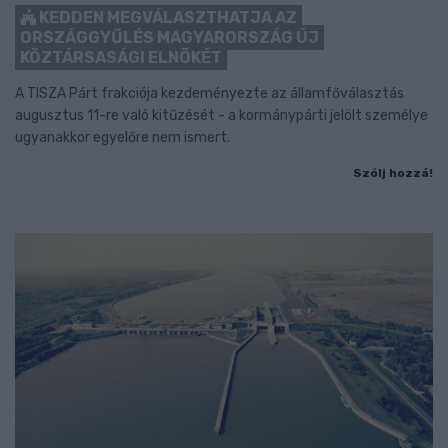
KEDDEN MEGVÁLASZTHATJA AZ
ORSZÁGGYŰLÉS MAGYARORSZÁG ÚJ
KÖZTÁRSASÁGI ELNÖKÉT
A TISZA Párt frakciója kezdeményezte az államfőválasztás
augusztus 11-re való kitűzését - a kormánypárti jelölt személye
ugyanakkor egyelőre nem ismert.
Szólj hozzá!