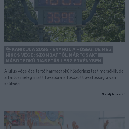
KÁNIKULA 2026 - ENYHÜL A HŐSÉG, DE MÉG
NINCS VÉGE: SZOMBATTÓL MÁR “CSAK”
MÁSODFOKÚ RIASZTÁS LESZ ÉRVÉNYBEN
A július vége óta tartó harmadfokú hőségriasztást mérséklik, de
a tartós meleg miatt továbbra is fokozott óvatosságra van
szükség.
Szólj hozzá!