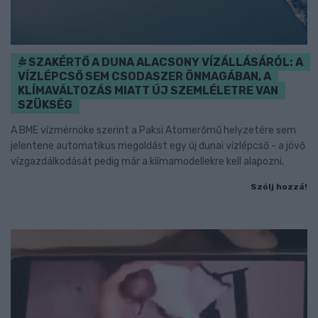
SZAKÉRTŐ A DUNA ALACSONY VÍZÁLLÁSÁRÓL: A
VÍZLÉPCSŐ SEM CSODASZER ÖNMAGÁBAN, A
KLÍMAVÁLTOZÁS MIATT ÚJ SZEMLÉLETRE VAN
SZÜKSÉG
A BME vízmérnöke szerint a Paksi Atomerőmű helyzetére sem
jelentene automatikus megoldást egy új dunai vízlépcső - a jövő
vízgazdálkodását pedig már a klímamodellekre kell alapozni.
Szólj hozzá!