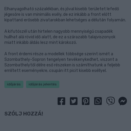
Elhanyagolható százalékban, és jóval kisebb területet lefedő
jégesőre is van minimális esély, de ez inkább a front előtt
kipattanó erősebb zivatarokban lehetséges a délután folyamán.
A kifutószél után hirtelen nagyobb mennyiségű csapadék
hullhat alá rövid idő alatt, de ez a szárazabb talajviszonyok
miatt inkább áldás lesz mint károkozó.
A front érdemi része a modellek többsége szerint ismét a
Szombathely-Sopron tengelyen tevékenykedhet, viszont a
Szombathelytől délre eső részeken is számíthatunk a feljebb
említett eseményekre, csupán itt picit kisebb eséllyel.
időjárás
időjárás jelentés
SZÓLJ HOZZÁ!