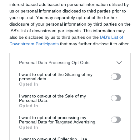
interest-based ads based on personal information utilized by
us or personal information disclosed to third parties prior to
your opt-out. You may separately opt-out of the further
disclosure of your personal information by third parties on the
IAB’s list of downstream participants. This information may
also be disclosed by us to third parties on the
IAB’s List of
Downstream Participants
that may further disclose it to other
third parties.
Please note that this website/app uses one or more Google
Personal Data Processing Opt Outs
services and may gather and store information including but
not limited to your visit or usage behaviour. You may click to
I want to opt-out of the Sharing of my
personal data.
grant or deny consent to Google and its third-party tags to
Opted In
use your data for below specified purposes in below Google
consent section.
I want to opt-out of the Sale of my
Personal Data.
Opted In
A BAROKK ÖSSZES ÁRNYALATA ÉS MÉG EGY SOR
I want to opt-out of processing my
KIVÁLÓ PROGRAM VÁR MINDENKIT EZEN A HÉTVÉGÉN
Personal Data for Targeted Advertising.
GYŐRBEN
Opted In
Középpontban a hagyományőrzés, de lesz Pogány Induló és
I want to opt-out of Collection, Use,