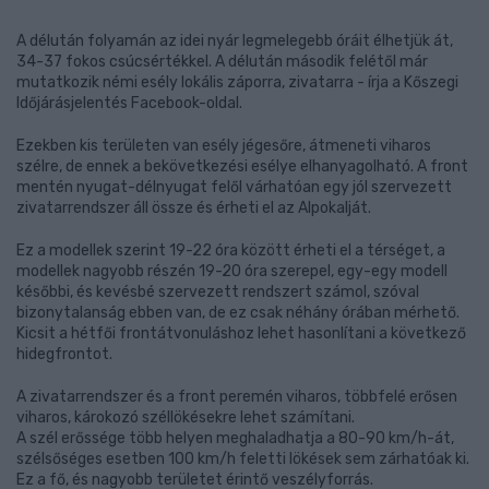
A délután folyamán az idei nyár legmelegebb óráit élhetjük át,
34-37 fokos csúcsértékkel. A délután második felétől már
mutatkozik némi esély lokális záporra, zivatarra - írja a Kőszegi
Időjárásjelentés Facebook-oldal.
Ezekben kis területen van esély jégesőre, átmeneti viharos
szélre, de ennek a bekövetkezési esélye elhanyagolható. A front
mentén nyugat-délnyugat felől várhatóan egy jól szervezett
zivatarrendszer áll össze és érheti el az Alpokalját.
Ez a modellek szerint 19-22 óra között érheti el a térséget, a
modellek nagyobb részén 19-20 óra szerepel, egy-egy modell
későbbi, és kevésbé szervezett rendszert számol, szóval
bizonytalanság ebben van, de ez csak néhány órában mérhető.
Kicsit a hétfői frontátvonuláshoz lehet hasonlítani a következő
hidegfrontot.
A zivatarrendszer és a front peremén viharos, többfelé erősen
viharos, károkozó széllökésekre lehet számítani.
A szél erőssége több helyen meghaladhatja a 80-90 km/h-át,
szélsőséges esetben 100 km/h feletti lökések sem zárhatóak ki.
Ez a fő, és nagyobb területet érintő veszélyforrás.