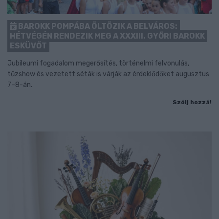
BAROKK POMPÁBA ÖLTÖZIK A BELVÁROS:
HÉTVÉGÉN RENDEZIK MEG A XXXIII. GYŐRI BAROKK
ESKÜVŐT
Jubileumi fogadalom megerősítés, történelmi felvonulás,
tűzshow és vezetett séták is várják az érdeklődőket augusztus
7–8-án.
Szólj hozzá!