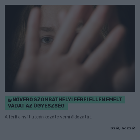
NŐVERŐ SZOMBATHELYI FÉRFI ELLEN EMELT
VÁDAT AZ ÜGYÉSZSÉG
A férfi a nyílt utcán kezdte verni áldozatát.
Szólj hozzá!