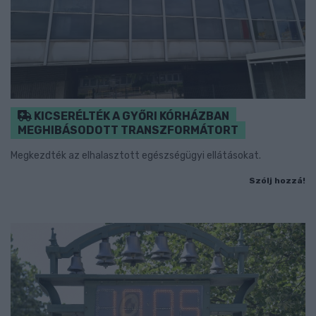
KICSERÉLTÉK A GYŐRI KÓRHÁZBAN
MEGHIBÁSODOTT TRANSZFORMÁTORT
Megkezdték az elhalasztott egészségügyi ellátásokat.
Szólj hozzá!