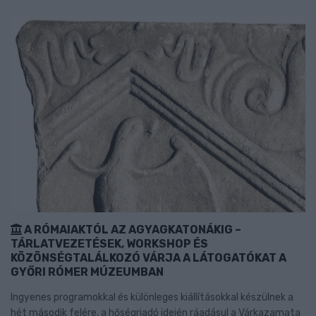
A RÓMAIAKTÓL AZ AGYAGKATONÁKIG –
TÁRLATVEZETÉSEK, WORKSHOP ÉS
KÖZÖNSÉGTALÁLKOZÓ VÁRJA A LÁTOGATÓKAT A
GYŐRI RÓMER MÚZEUMBAN
Ingyenes programokkal és különleges kiállításokkal készülnek a
hét második felére, a hőségriadó idején ráadásul a Várkazamata