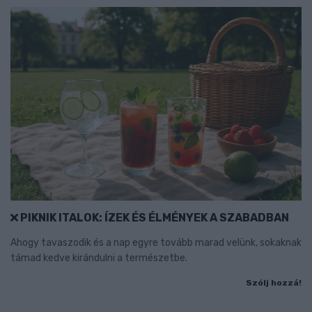
PIKNIK ITALOK: ÍZEK ÉS ÉLMÉNYEK A SZABADBAN
Ahogy tavaszodik és a nap egyre tovább marad velünk, sokaknak
támad kedve kirándulni a természetbe.
Szólj hozzá!