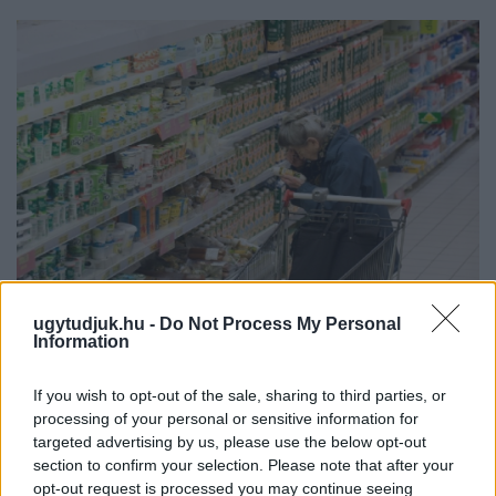
ugytudjuk.hu -
Do Not Process My Personal
Information
ÖRÖMHÍR: TÍZ ÉVE NEM VOLT ILYEN ALACSONY AZ
INFLÁCIÓ MAGYARORSZÁGON
If you wish to opt-out of the sale, sharing to third parties, or
Júliusban mindössze 1,2 százalékkal emelkedtek éves
processing of your personal or sensitive information for
összevetésben a fogyasztói árak, miközben az élelmiszerek ára
targeted advertising by us, please use the below opt-out
már csökkent.
section to confirm your selection. Please note that after your
opt-out request is processed you may continue seeing
Szólj hozzá!