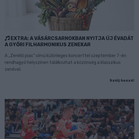
EXTRA: A VÁSÁRCSARNOKBAN NYITJA ÚJ ÉVADÁT
A GYŐRI FILHARMONIKUS ZENEKAR
A „Zenélő piac” című különleges koncerttel szeptember 7-én
rendhagyó helyszínen találkozhat a közönség a klasszikus
zenével.
Szólj hozzá!