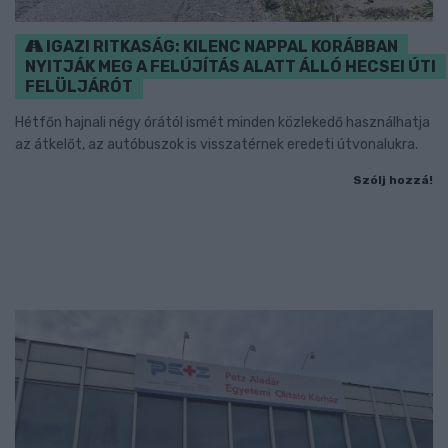
IGAZI RITKASÁG: KILENC NAPPAL KORÁBBAN
NYITJÁK MEG A FELÚJÍTÁS ALATT ÁLLÓ HECSEI ÚTI
FELÜLJÁRÓT
Hétfőn hajnali négy órától ismét minden közlekedő használhatja
az átkelőt, az autóbuszok is visszatérnek eredeti útvonalukra.
Szólj hozzá!