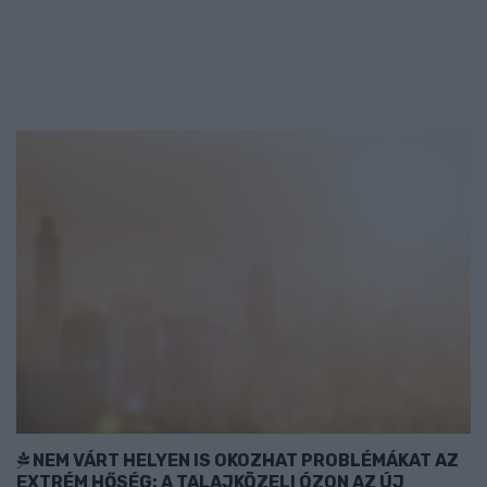
NEM VÁRT HELYEN IS OKOZHAT PROBLÉMÁKAT AZ
EXTRÉM HŐSÉG: A TALAJKÖZELI ÓZON AZ ÚJ