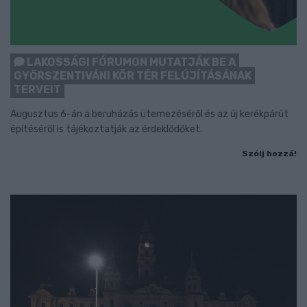
LAKOSSÁGI FÓRUMON MUTATJÁK BE A
GYŐRSZENTIVÁNI KÖR TÉR FELÚJÍTÁSÁNAK
TERVEIT
Augusztus 6-án a beruházás ütemezéséről és az új kerékpárút
építéséről is tájékoztatják az érdeklődőket.
Szólj hozzá!