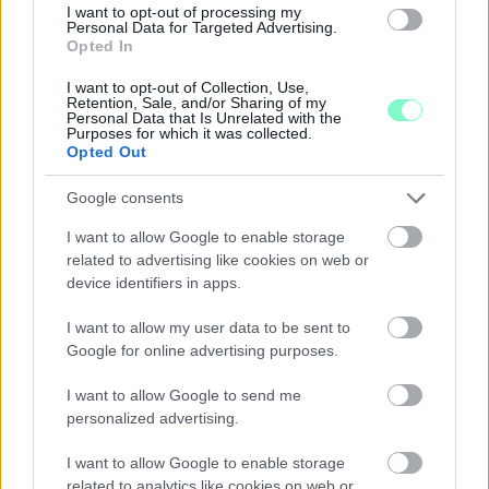
I want to opt-out of processing my
Personal Data for Targeted Advertising.
Opted In
I want to opt-out of Collection, Use,
Retention, Sale, and/or Sharing of my
Personal Data that Is Unrelated with the
Purposes for which it was collected.
Opted Out
A RÓMAIAKTÓL AZ AGYAGKATONÁKIG –
TÁRLATVEZETÉSEK, WORKSHOP ÉS
Google consents
KÖZÖNSÉGTALÁLKOZÓ VÁRJA A LÁTOGATÓKAT A
GYŐRI RÓMER MÚZEUMBAN
I want to allow Google to enable storage
related to advertising like cookies on web or
Ingyenes programokkal és különleges kiállításokkal készülnek a
device identifiers in apps.
hét második felére, a hőségriadó idején ráadásul a Várkazamata
– Kőtár is díjmentesen látogatható.
I want to allow my user data to be sent to
Google for online advertising purposes.
Szólj hozzá!
I want to allow Google to send me
personalized advertising.
I want to allow Google to enable storage
related to analytics like cookies on web or