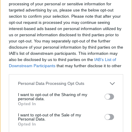
processing of your personal or sensitive information for
targeted advertising by us, please use the below opt-out
section to confirm your selection. Please note that after your
opt-out request is processed you may continue seeing
interest-based ads based on personal information utilized by
us or personal information disclosed to third parties prior to
your opt-out. You may separately opt-out of the further
NŐVERŐ SZOMBATHELYI FÉRFI ELLEN EMELT
VÁDAT AZ ÜGYÉSZSÉG
disclosure of your personal information by third parties on the
IAB’s list of downstream participants. This information may
A férfi a nyílt utcán kezdte verni áldozatát.
also be disclosed by us to third parties on the
IAB’s List of
Downstream Participants
that may further disclose it to other
Szólj hozzá!
third parties.
Please note that this website/app uses one or more Google
Personal Data Processing Opt Outs
services and may gather and store information including but
not limited to your visit or usage behaviour. You may click to
I want to opt-out of the Sharing of my
personal data.
grant or deny consent to Google and its third-party tags to
Opted In
use your data for below specified purposes in below Google
consent section.
I want to opt-out of the Sale of my
Personal Data.
Opted In