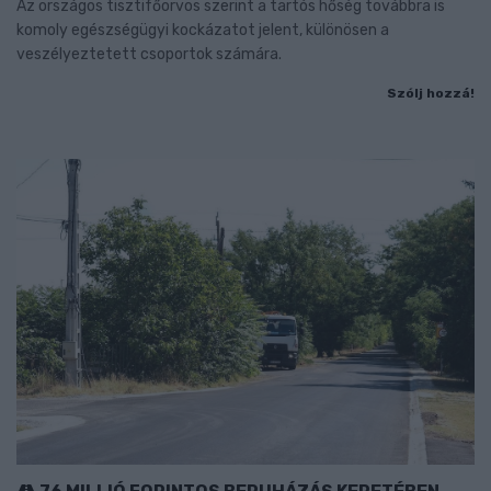
Az országos tisztifőorvos szerint a tartós hőség továbbra is
komoly egészségügyi kockázatot jelent, különösen a
veszélyeztetett csoportok számára.
Szólj hozzá!