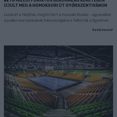
76 MILLIÓ FORINTOS BERUHÁZÁS KERETÉBEN
ÚJULT MEG A HOMOKSORI ÚT GYŐRSZENTIVÁNON
Lezárult a felújítás, megtörtént a műszaki átadás - ugyanakkor
a padka murvázásának hiányosságaira is felhívták a figyelmet.
Szólj hozzá!