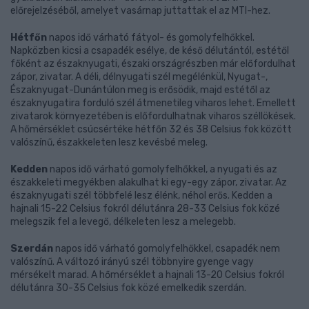
előrejelzéséből, amelyet vasárnap juttattak el az MTI-hez.
Hétfőn
napos idő várható fátyol- és gomolyfelhőkkel.
Napközben kicsi a csapadék esélye, de késő délutántól, estétől
főként az északnyugati, északi országrészben már előfordulhat
zápor, zivatar. A déli, délnyugati szél megélénkül, Nyugat-,
Északnyugat-Dunántúlon meg is erősödik, majd estétől az
északnyugatira forduló szél átmenetileg viharos lehet. Emellett
zivatarok környezetében is előfordulhatnak viharos széllökések.
A hőmérséklet csúcsértéke hétfőn 32 és 38 Celsius fok között
valószínű, északkeleten lesz kevésbé meleg.
Kedden
napos idő várható gomolyfelhőkkel, a nyugati és az
északkeleti megyékben alakulhat ki egy-egy zápor, zivatar. Az
északnyugati szél többfelé lesz élénk, néhol erős. Kedden a
hajnali 15-22 Celsius fokról délutánra 28-33 Celsius fok közé
melegszik fel a levegő, délkeleten lesz a melegebb.
Szerdán
napos idő várható gomolyfelhőkkel, csapadék nem
valószínű. A változó irányú szél többnyire gyenge vagy
mérsékelt marad. A hőmérséklet a hajnali 13-20 Celsius fokról
délutánra 30-35 Celsius fok közé emelkedik szerdán.