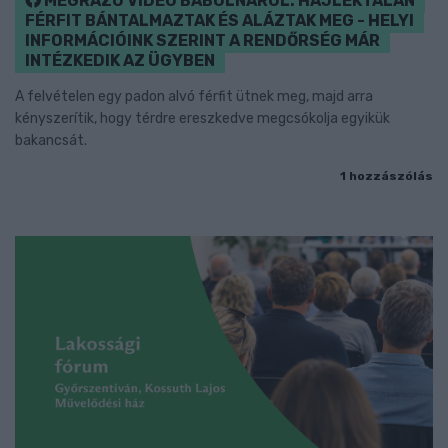
MEGRÁZÓ VIDEÓ BÁBOLNÁRÓL: HAJLÉKTALAN
FÉRFIT BÁNTALMAZTAK ÉS ALÁZTAK MEG - HELYI
INFORMÁCIÓINK SZERINT A RENDŐRSÉG MÁR
INTÉZKEDIK AZ ÜGYBEN
A felvételen egy padon alvó férfit ütnek meg, majd arra
kényszerítik, hogy térdre ereszkedve megcsókolja egyikük
bakancsát.
1 hozzászólás