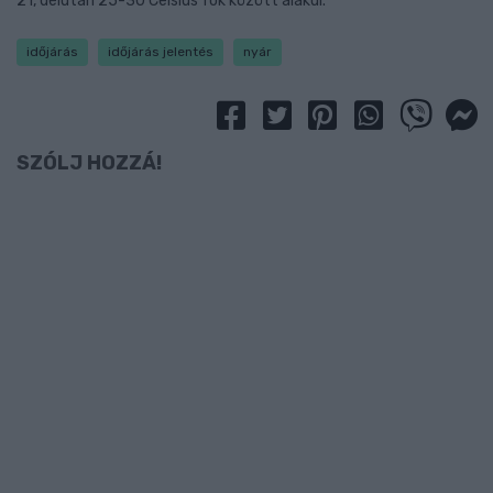
21, délután 25-30 Celsius fok között alakul.
időjárás
időjárás jelentés
nyár
SZÓLJ HOZZÁ!