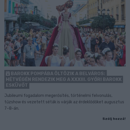
BAROKK POMPÁBA ÖLTÖZIK A BELVÁROS:
HÉTVÉGÉN RENDEZIK MEG A XXXIII. GYŐRI BAROKK
ESKÜVŐT
Jubileumi fogadalom megerősítés, történelmi felvonulás,
tűzshow és vezetett séták is várják az érdeklődőket augusztus
7–8-án.
Szólj hozzá!