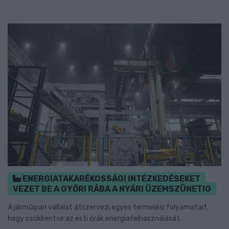
ENERGIATAKARÉKOSSÁGI INTÉZKEDÉSEKET
VEZET BE A GYŐRI RÁBA A NYÁRI ÜZEMSZÜNETIG
A járműipari vállalat átszervezi egyes termelési folyamatait,
hogy csökkentse az esti órák energiafelhasználását.