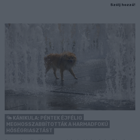
Szólj hozzá!
KÁNIKULA: PÉNTEK ÉJFÉLIG
MEGHOSSZABBÍTOTTÁK A HARMADFOKÚ
HŐSÉGRIASZTÁST