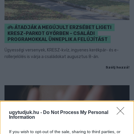
ÁTADJÁK A MEGÚJULT ERZSÉBET LIGETI
KRESZ-PARKOT GYŐRBEN – CSALÁDI
PROGRAMOKKAL ÜNNEPLIK A FELÚJÍTÁST
Ügyességi versenyek, KRESZ-kvíz, ingyenes kerékpár- és e-
rollerjelölés is várja a családokat augusztus 8-án.
Szólj hozzá!
ugytudjuk.hu -
Do Not Process My Personal
Information
If you wish to opt-out of the sale, sharing to third parties, or