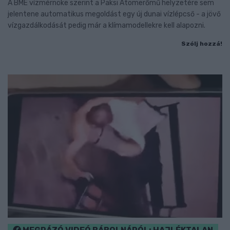
A BME vízmérnöke szerint a Paksi Atomerőmű helyzetére sem
jelentene automatikus megoldást egy új dunai vízlépcső - a jövő
vízgazdálkodását pedig már a klímamodellekre kell alapozni.
Szólj hozzá!