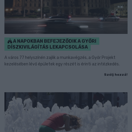
A NAPOKBAN BEFEJEZŐDIK A GYŐRI
DÍSZKIVILÁGÍTÁS LEKAPCSOLÁSA
A város 77 helyszínén zajlik a munkavégzés, a Győr Projekt
kezelésében lévő épületek egy részét is érinti az intézkedés.
Szólj hozzá!