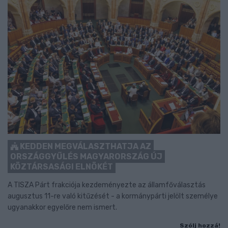
KEDDEN MEGVÁLASZTHATJA AZ
ORSZÁGGYŰLÉS MAGYARORSZÁG ÚJ
KÖZTÁRSASÁGI ELNÖKÉT
A TISZA Párt frakciója kezdeményezte az államfőválasztás
augusztus 11-re való kitűzését - a kormánypárti jelölt személye
ugyanakkor egyelőre nem ismert.
Szólj hozzá!