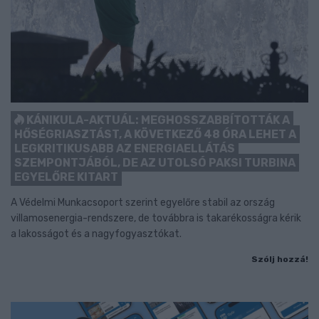
KÁNIKULA-AKTUÁL: MEGHOSSZABBÍTOTTÁK A
HŐSÉGRIASZTÁST, A KÖVETKEZŐ 48 ÓRA LEHET A
LEGKRITIKUSABB AZ ENERGIAELLÁTÁS
SZEMPONTJÁBÓL, DE AZ UTOLSÓ PAKSI TURBINA
EGYELŐRE KITART
A Védelmi Munkacsoport szerint egyelőre stabil az ország
villamosenergia-rendszere, de továbbra is takarékosságra kérik
a lakosságot és a nagyfogyasztókat.
Szólj hozzá!