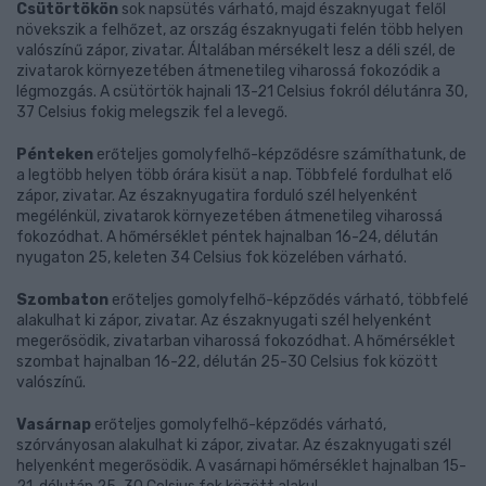
Csütörtökön
sok napsütés várható, majd északnyugat felől
növekszik a felhőzet, az ország északnyugati felén több helyen
valószínű zápor, zivatar. Általában mérsékelt lesz a déli szél, de
zivatarok környezetében átmenetileg viharossá fokozódik a
légmozgás. A csütörtök hajnali 13-21 Celsius fokról délutánra 30,
37 Celsius fokig melegszik fel a levegő.
Pénteken
erőteljes gomolyfelhő-képződésre számíthatunk, de
a legtöbb helyen több órára kisüt a nap. Többfelé fordulhat elő
zápor, zivatar. Az északnyugatira forduló szél helyenként
megélénkül, zivatarok környezetében átmenetileg viharossá
fokozódhat. A hőmérséklet péntek hajnalban 16-24, délután
nyugaton 25, keleten 34 Celsius fok közelében várható.
Szombaton
erőteljes gomolyfelhő-képződés várható, többfelé
alakulhat ki zápor, zivatar. Az északnyugati szél helyenként
megerősödik, zivatarban viharossá fokozódhat. A hőmérséklet
szombat hajnalban 16-22, délután 25-30 Celsius fok között
valószínű.
Vasárnap
erőteljes gomolyfelhő-képződés várható,
szórványosan alakulhat ki zápor, zivatar. Az északnyugati szél
helyenként megerősödik. A vasárnapi hőmérséklet hajnalban 15-