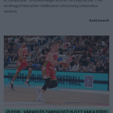
A „Zenélő piac” című különleges koncerttel szeptember 7-én
rendhagyó helyszínen találkozhat a közönség a klasszikus
zenével.
Szólj hozzá!
PERL, VÁRADI ÉS TANOH DEZ IS OTT VAN A FÉRFI