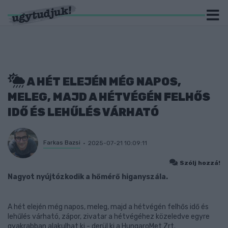
A HÉT ELEJÉN MÉG NAPOS,
MELEG, MAJD A HÉTVÉGÉN FELHŐS
IDŐ ÉS LEHŰLÉS VÁRHATÓ
Farkas Bazsi
2025-07-21 10:09:11
Szólj hozzá!
Nagyot nyújtózkodik a hőmérő higanyszála.
A hét elején még napos, meleg, majd a hétvégén felhős idő és
lehűlés várható, zápor, zivatar a hétvégéhez közeledve egyre
gyakrabban alakulhat ki - derül ki a HungaroMet Zrt.