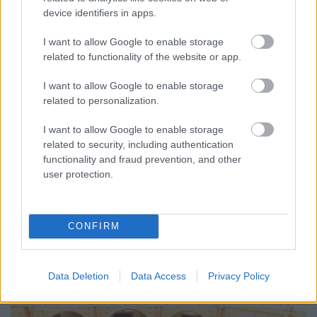
device identifiers in apps.
I want to allow Google to enable storage
related to functionality of the website or app.
I want to allow Google to enable storage
related to personalization.
I want to allow Google to enable storage
related to security, including authentication
functionality and fraud prevention, and other
CZUNYINÉ HARCA A GMAIL ÉS AZ ÖNKÉNY ELLEN
user protection.
- LETILTOTTA A GOOGLE A VÉDVONAL LEVELEZŐ
FIÓKJÁT
Nem vicc! A Fidesz maradéka tényleg egy ingyenes e-mail
CONFIRM
szolgáltatást használt, hogy megvédje a Fidesz maradékát.
Szólj hozzá!
Data Deletion
Data Access
Privacy Policy