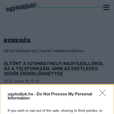
KERESÉS
32 hír találató a(z) "hotel" cimkével ellátva.
ELTŰNT A SZOMBATHELYI NAGYSZÁLLÓRÓL
AZ A TELEFONSZÁM, AMIN AZ ESETLEGES
VEVŐK ÉRDEKLŐDHETTEK
2025. június. 16. 13:12
Bajos lesz így az értékesítés.
EZEKET LOPJÁK A MAGYAROK A
ugytudjuk.hu -
Do Not Process My Personal
SZÁLLODÁKBÓL
Information
2023. május. 16. 14:16
If you wish to opt-out of the sale, sharing to third parties, or
Papucs, tusfürdő, köntös és varrókészlet: ezeknek mindig lába