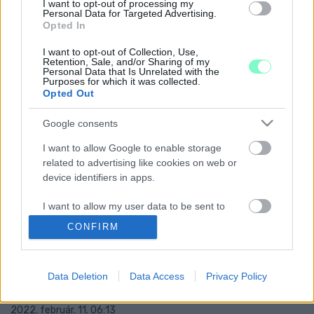
I want to opt-out of processing my
BEZÁR A SZOMBATHELYI PARK HOTEL PELIKÁN
Personal Data for Targeted Advertising.
Opted In
2022. szeptember. 09. 15:39
Csak a étterem üzemel tovább.
I want to opt-out of Collection, Use,
Retention, Sale, and/or Sharing of my
SEMMI SEM HATJA MEG A KORMÁNYT,
Personal Data that Is Unrelated with the
MINDENKIN ÁTGÁZOLVA FOLYTATÓDIK A
Purposes for which it was collected.
Opted Out
FERTŐ TÓ TERMÉSZETES PARTJÁNAK
ELPUSZTÍTÁSA
Google consents
2022. június. 10. 06:35
Szinte mindenki tiltakozik a készülő gigahotel ellen, de mindez
I want to allow Google to enable storage
nem fontos, egyszerűen kell a NER-nek a tó magyar oldala.
related to advertising like cookies on web or
PERT INDÍTOTTAK A SZOMBATHELYI
device identifiers in apps.
CLAUDIUS HOTEL TULAJDONOSÁVAL
SZEMBEN
I want to allow my user data to be sent to
Google for online advertising purposes.
2022. május. 07. 07:33
CONFIRM
Az épület korábbi gazdája követeli vissza az ingatlant.
I want to allow Google to send me
SEM UKRÁN VENDÉGMUNKÁSOK, SEM
personalized advertising.
MULATOZÓ LAGZISOK NEM LESZNEK AZ
Data Deletion
Data Access
Privacy Policy
EGYKORI SZOMBATHELYI FORTUNA HOTELBEN
I want to allow Google to enable storage
related to analytics like cookies on web or
2022. február. 11. 06:13