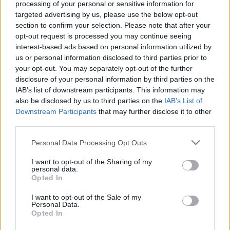
kél.
processing of your personal or sensitive information for
targeted advertising by us, please use the below opt-out
SZÁZ SZOBÁS HOTELT ÉPÍT A ZALAEGERSZEGI
section to confirm your selection. Please note that after your
ÖNKORMÁNYZAT
opt-out request is processed you may continue seeing
2023. január. 03. 16:03
interest-based ads based on personal information utilized by
105 millió forintért tervezik meg. Az üzemeltetést egy
us or personal information disclosed to third parties prior to
franchise partnerrel oldanák meg.
your opt-out. You may separately opt-out of the further
LAKÁSOK LESZNEK A VOLT FORTUNA HOTEL
disclosure of your personal information by third parties on the
ÉPÜLETÉBEN SZOMBATHELYEN
IAB’s list of downstream participants. This information may
also be disclosed by us to third parties on the
IAB’s List of
2022. december. 20. 16:16
Downstream Participants
that may further disclose it to other
Három lakást és egy bérelhető apartmant alakítanak ki. Nem
third parties.
volt gazdaságos a hotel üzemeltetése.
KÉT ÉVE MÉG AZZAL PRÓBÁLTA LEJÁRATNI
Please note that this website/app uses one or more Google
Personal Data Processing Opt Outs
NEMÉNY ANDRÁS, SZOMBATHELYI
services and may gather and store information including but
POLGÁRMESTERT A FIDESZ-SAJTÓ, HOGY
not limited to your visit or usage behaviour. You may click to
I want to opt-out of the Sharing of my
FELESLEGESEN AKAR SZÁLLODÁT ÉPÍTENI,
personal data.
grant or deny consent to Google and its third-party tags to
Opted In
MÁRA PEDIG EGYETLEN NAGY SZÁLLÁSHELY
use your data for below specified purposes in below Google
SEM MARADT A VÁROSBAN
consent section.
I want to opt-out of the Sale of my
Personal Data.
2022. szeptember. 13. 07:19
Opted In
Nagyszálló, Claudius, most pedig a Pelikán Hotel bezárása ver
szöget Szombathely turisztikai koporsójába.