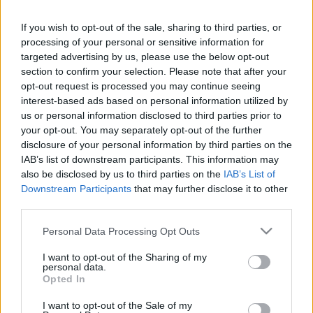
A FIDESZ-KDNP győri képviselője érdekes kontextusba hozza a
homoszexualitást, az egyik színt és a győri díszpolgári címeket.
If you wish to opt-out of the sale, sharing to third parties, or
Agyzsibbasztó percek következnek.
processing of your personal or sensitive information for
BAYER ZSOLT: HA PINTÉR SÁNDOR ÉS KÁSLER
targeted advertising by us, please use the below opt-out
MIKLÓS MELEGEK, ÉN IS AZ VAGYOK
section to confirm your selection. Please note that after your
opt-out request is processed you may continue seeing
2021. október. 18. 19:37
Nem mindennapi logikát láthatunk megcsillanni a képernyőn.
interest-based ads based on personal information utilized by
us or personal information disclosed to third parties prior to
AUSZTRIÁBAN A SZIMPLA BUZIZÁS HELYETT
your opt-out. You may separately opt-out of the further
INKÁBB TUDOMÁNYOS ALAPOKRA HELYEZIK A
disclosure of your personal information by third parties on the
GYERMEKEK FELVILÁGOSÍTÁSÁT ÉS AZ
IAB’s list of downstream participants. This information may
LMBTQ-KÉRDÉST
also be disclosed by us to third parties on the
IAB’s List of
2021. július. 30. 11:57
Downstream Participants
that may further disclose it to other
Orbán Viktor szerint nyugaton már az óvodákat járják az LMBTQ
third parties.
aktivistái, akik nemváltó műtétekre akarják rávenni a
gyermekeket. Kiugrottunk hát Bécsbe, hogy megnézzük, kell-e
Please note that this website/app uses one or more Google
Personal Data Processing Opt Outs
rettegnünk, és valóban olyan rossz-e helyzet, mint azt a
services and may gather and store information including but
magyar kormány mondja. Interjúnk Mag. Johannes Wahala
not limited to your visit or usage behaviour. You may click to
I want to opt-out of the Sharing of my
pszichoterapeutával, aki nem csupán az Osztrák
personal data.
grant or deny consent to Google and its third-party tags to
Szexuáltudományi Társaság elnöke, hanem az általa
Opted In
use your data for below specified purposes in below Google
létrehozott Courage Tanácsadó Központ vezetője.
consent section.
I want to opt-out of the Sale of my
KIRÖHÖGTÉK GULYÁS GERGELYT A