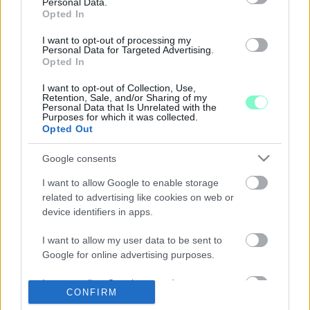
Personal Data.
KORMÁNYINFÓN, MIUTÁN MEGINDOKOLTA,
Opted In
HOGY MIÉRT NEM MEGY FIDESZES POLITIKUS A
PRIDE-RA
I want to opt-out of processing my
Personal Data for Targeted Advertising.
2021. július. 22. 14:44
Opted In
Mi tagadás, tényleg vicces választ adott.
I want to opt-out of Collection, Use,
MEGSZÓLALT AZ ELSŐ, NYÍLTAN MELEG
Retention, Sale, and/or Sharing of my
MAGYAR POLITIKUS AZ ÚJ PEDOFILTÖRVÉNY
Personal Data that Is Unrelated with the
Purposes for which it was collected.
KAPCSÁN
Opted Out
2021. július. 07. 17:03
Gyakorlatilag visszafelé tartunk...
Google consents
SEMJÉN ZSOLT: A HOMOSZEXUALITÁS BŰN
I want to allow Google to enable storage
2021. július. 01. 18:03
related to advertising like cookies on web or
A miniszterelnök-helyettes nem rajongana azért, ha meleg tagja
device identifiers in apps.
lenne a kormánynak.
CIGIT KÉRTEK A MELEG PÉCSI ORVOSOKTÓL,
I want to allow my user data to be sent to
AZTÁN AGYBA-FŐBE VERTÉK ŐKET
Google for online advertising purposes.
2021. június. 29. 07:37
I want to allow Google to send me
Egy helyi szórakozóhelyről távozott az a két orvos, akiket nem
CONFIRM
personalized advertising.
sokkal később támadtak meg.