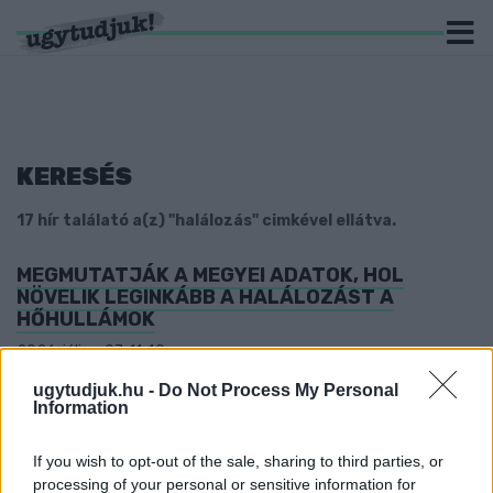
KERESÉS
17 hír találató a(z) "halálozás" cimkével ellátva.
MEGMUTATJÁK A MEGYEI ADATOK, HOL
NÖVELIK LEGINKÁBB A HALÁLOZÁST A
HŐHULLÁMOK
2026. július. 07. 11:49
A nyugati országrészekhez mértek, kiugró adatot produkál
ugytudjuk.hu -
Do Not Process My Personal
Győr-Moson-Sopron megye.
Information
MÓZES, SZTELLA ÉS LEILA IS SZÜLETETT MA
2022. január. 24. 20:11
If you wish to opt-out of the sale, sharing to third parties, or
Anyakönyvi hírek Szombathelyről.
processing of your personal or sensitive information for