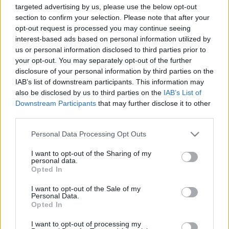
targeted advertising by us, please use the below opt-out
JÓVAL KISEBB A VALÓSZÍNŰSÉGE ANNAK,
section to confirm your selection. Please note that after your
HOGY A COVID-19 VAGY SZÖVŐDMÉNYEIBE
BELEHAL AZ, AKI MEGKAPTA A KÉT OLTÁST
opt-out request is processed you may continue seeing
interest-based ads based on personal information utilized by
2021. szeptember. 13. 19:00
us or personal information disclosed to third parties prior to
Az angolok számításai szerint a koronavírusban elhunytak 0,5
your opt-out. You may separately opt-out of the further
százaléka volt olyan, aki mindkét oltás felvétele után halt meg.
disclosure of your personal information by third parties on the
BRIT TUDÓSOK SZERINT SEHOGY SEM
IAB’s list of downstream participants. This information may
ÁLLÍTHATÓ MEG AZ EMBEREK ÖREGEDÉSI
also be disclosed by us to third parties on the
IAB’s List of
FOLYAMATA
Downstream Participants
that may further disclose it to other
third parties.
2021. június. 20. 14:37
Nagyon úgy tűnik, hogy az emberiség sosem találja majd meg az
Please note that this website/app uses one or more Google
örök élet titkát.
Personal Data Processing Opt Outs
services and may gather and store information including but
KORONAVÍRUS: GIBRALTÁRT LESZÁMÍTVA
not limited to your visit or usage behaviour. You may click to
I want to opt-out of the Sharing of my
MAGYARORSZÁGON HALTAK MEG A
personal data.
grant or deny consent to Google and its third-party tags to
LEGTÖBBEN A VÍRUS MIATT
Opted In
use your data for below specified purposes in below Google
2021. Április. 22. 14:13
consent section.
I want to opt-out of the Sale of my
A mai nappal lehagytuk Csehországot, csak a miniállam Gibraltár
Personal Data.
előzi meg Magyarországot a lakosságarányos halálozási adatot
Opted In
tekintve.
I want to opt-out of processing my
MEGDŐLT A HALÁLOZÁSI REKORD AZ