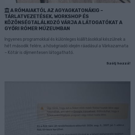
A RÓMAIAKTÓL AZ AGYAGKATONÁKIG –
TÁRLATVEZETÉSEK, WORKSHOP ÉS
KÖZÖNSÉGTALÁLKOZÓ VÁRJA A LÁTOGATÓKAT A
GYŐRI RÓMER MÚZEUMBAN
Ingyenes programokkal és különleges kiállításokkal készülnek a
hét második felére, a hőségriadó idején ráadásul a Várkazamata
– Kőtár is díjmentesen látogatható.
Szólj hozzá!