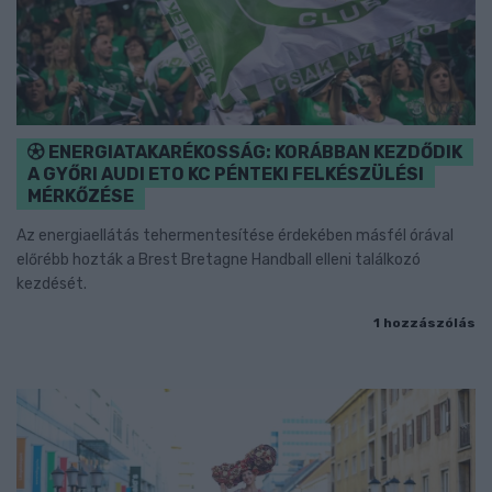
ENERGIATAKARÉKOSSÁG: KORÁBBAN KEZDŐDIK
A GYŐRI AUDI ETO KC PÉNTEKI FELKÉSZÜLÉSI
MÉRKŐZÉSE
Az energiaellátás tehermentesítése érdekében másfél órával
előrébb hozták a Brest Bretagne Handball elleni találkozó
kezdését.
1 hozzászólás