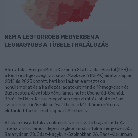
NEM A LEGFORRÓBB MEGYÉKBEN A
LEGNAGYOBB A TÖBBLETHALÁLOZÁS
A kutatók a HungaroMet, a Központi Statisztikai Hivatal (KSH) és
a Nemzeti Egészségbiztosítási Alapkezelő (NEAK) adatai alapján
2015 és 2025 között, heti bontásban elemezték a
hőhullámokat és a halálozási adatokat mind a 19 megyében és
Budapesten. A legtöbb hőhullámos hetet Csongrád-Csanád,
Békés és Bács-Kiskun megyében regisztrálták, ahol a május-
szeptemberi időszakban évi átlagban két-három héten is
előfordult tartós, éjjel-nappali hőterhelés.
A halálozási adatok azonban más mintázatot rajzoltak ki. Az
intenzív hőhullámok idején meglepő módon Tolna megyében 35,
Baranyában 28, Jász-Nagykun-Szolnokban 26, Bács-Kiskunban