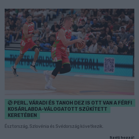
PERL, VÁRADI ÉS TANOH DEZ IS OTT VAN A FÉRFI
KOSÁRLABDA-VÁLOGATOTT SZŰKÍTETT
KERETÉBEN
Észtország, Szlovénia és Svédország következik.
Szólj hozzá!