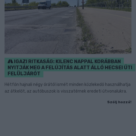
IGAZI RITKASÁG: KILENC NAPPAL KORÁBBAN
NYITJÁK MEG A FELÚJÍTÁS ALATT ÁLLÓ HECSEI ÚTI
FELÜLJÁRÓT
Hétfőn hajnali négy órától ismét minden közlekedő használhatja
az átkelőt, az autóbuszok is visszatérnek eredeti útvonalukra.
Szólj hozzá!