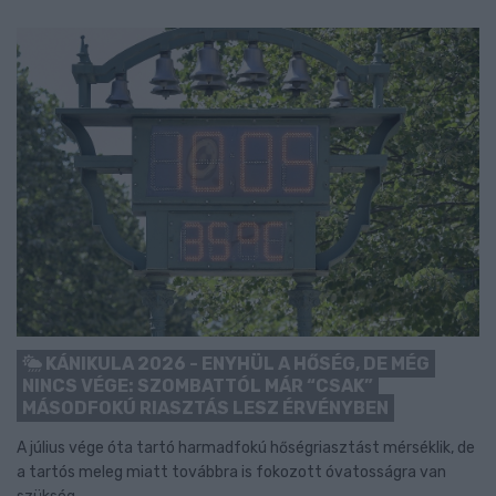
KÁNIKULA 2026 - ENYHÜL A HŐSÉG, DE MÉG
NINCS VÉGE: SZOMBATTÓL MÁR “CSAK”
MÁSODFOKÚ RIASZTÁS LESZ ÉRVÉNYBEN
A július vége óta tartó harmadfokú hőségriasztást mérséklik, de
a tartós meleg miatt továbbra is fokozott óvatosságra van