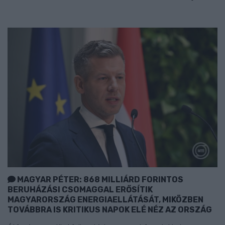
MAGYAR PÉTER: 868 MILLIÁRD FORINTOS
BERUHÁZÁSI CSOMAGGAL ERŐSÍTIK
MAGYARORSZÁG ENERGIAELLÁTÁSÁT, MIKÖZBEN
TOVÁBBRA IS KRITIKUS NAPOK ELÉ NÉZ AZ ORSZÁG