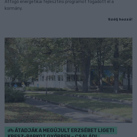
Átfogó energetikai fejlesztési programot fogadott el a
kormány.
Szólj hozzá!
ÁTADJÁK A MEGÚJULT ERZSÉBET LIGETI
KRESZ-PARKOT GYŐRBEN – CSALÁDI