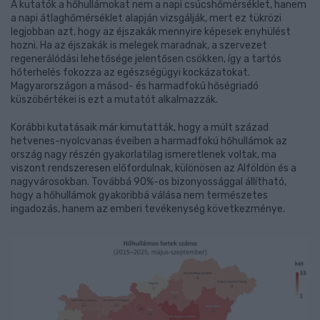
A kutatók a hőhullámokat nem a napi csúcshőmérséklet, hanem
a napi átlaghőmérséklet alapján vizsgálják, mert ez tükrözi
legjobban azt, hogy az éjszakák mennyire képesek enyhülést
hozni. Ha az éjszakák is melegek maradnak, a szervezet
regenerálódási lehetősége jelentősen csökken, így a tartós
hőterhelés fokozza az egészségügyi kockázatokat.
Magyarországon a másod- és harmadfokú hőségriadó
küszöbértékei is ezt a mutatót alkalmazzák.
Korábbi kutatásaik már kimutatták, hogy a múlt század
hetvenes-nyolcvanas éveiben a harmadfokú hőhullámok az
ország nagy részén gyakorlatilag ismeretlenek voltak, ma
viszont rendszeresen előfordulnak, különösen az Alföldön és a
nagyvárosokban. Továbbá 90%-os bizonyossággal állítható,
hogy a hőhullámok gyakoribbá válása nem természetes
ingadozás, hanem az emberi tevékenység következménye.