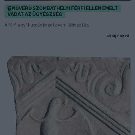
NŐVERŐ SZOMBATHELYI FÉRFI ELLEN EMELT
VÁDAT AZ ÜGYÉSZSÉG
A férfi a nyílt utcán kezdte verni áldozatát.
Szólj hozzá!