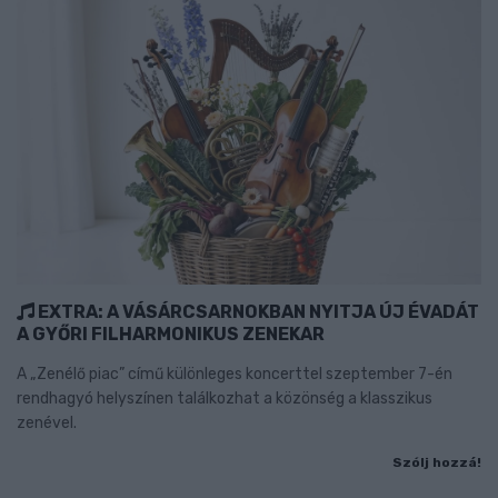
EXTRA: A VÁSÁRCSARNOKBAN NYITJA ÚJ ÉVADÁT
A GYŐRI FILHARMONIKUS ZENEKAR
A „Zenélő piac” című különleges koncerttel szeptember 7-én
rendhagyó helyszínen találkozhat a közönség a klasszikus
zenével.
Szólj hozzá!