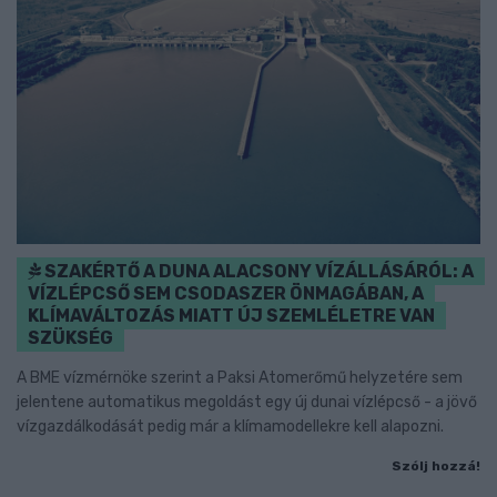
SZAKÉRTŐ A DUNA ALACSONY VÍZÁLLÁSÁRÓL: A
VÍZLÉPCSŐ SEM CSODASZER ÖNMAGÁBAN, A
KLÍMAVÁLTOZÁS MIATT ÚJ SZEMLÉLETRE VAN
SZÜKSÉG
A BME vízmérnöke szerint a Paksi Atomerőmű helyzetére sem
jelentene automatikus megoldást egy új dunai vízlépcső - a jövő
vízgazdálkodását pedig már a klímamodellekre kell alapozni.
Szólj hozzá!