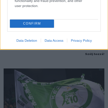
functionality and fraud prevention, and other
user protection.
A BAROKK ÖSSZES ÁRNYALATA ÉS MÉG EGY SOR
KIVÁLÓ PROGRAM VÁR MINDENKIT EZEN A HÉTVÉGÉN
CONFIRM
GYŐRBEN
Középpontban a hagyományőrzés, de lesz Pogány Induló és
Majka koncert, jóga szeánsz, “borhajózás” és egy csomó minden
Data Deletion
Data Access
Privacy Policy
más.
Szólj hozzá!