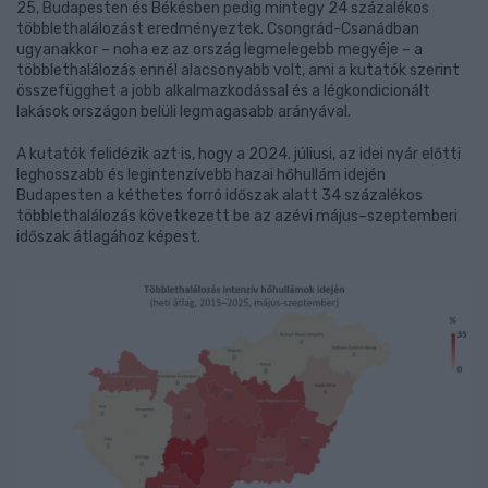
25, Budapesten és Békésben pedig mintegy 24 százalékos
többlethalálozást eredményeztek. Csongrád-Csanádban
ugyanakkor – noha ez az ország legmelegebb megyéje – a
többlethalálozás ennél alacsonyabb volt, ami a kutatók szerint
összefügghet a jobb alkalmazkodással és a légkondicionált
lakások országon belüli legmagasabb arányával.
A kutatók felidézik azt is, hogy a 2024. júliusi, az idei nyár előtti
leghosszabb és legintenzívebb hazai hőhullám idején
Budapesten a kéthetes forró időszak alatt 34 százalékos
többlethalálozás következett be az azévi május–szeptemberi
időszak átlagához képest.