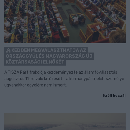
KEDDEN MEGVÁLASZTHATJA AZ
ORSZÁGGYŰLÉS MAGYARORSZÁG ÚJ
KÖZTÁRSASÁGI ELNÖKÉT
A TISZA Párt frakciója kezdeményezte az államfőválasztás
augusztus 11-re való kitűzését - a kormánypárti jelölt személye
ugyanakkor egyelőre nem ismert.
Szólj hozzá!