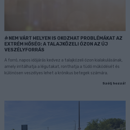
NEM VÁRT HELYEN IS OKOZHAT PROBLÉMÁKAT AZ
EXTRÉM HŐSÉG: A TALAJKÖZELI ÓZON AZ ÚJ
VESZÉLYFORRÁS
A forró, napos időjárás kedvez a talajközeli ózon kialakulásának,
amely irritálhatja a légutakat, ronthatja a tüdő működését és
különösen veszélyes lehet a krónikus betegek számára.
Szólj hozzá!