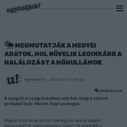
MEGMUTATJÁK A MEGYEI
ADATOK, HOL NÖVELIK LEGINKÁBB A
HALÁLOZÁST A HŐHULLÁMOK
ugytudjuk.hu
2026-07-07 11:49:35
Szólj hozzá!
A nyugati országrészekhez mértek, kiugró adatot
produkál Győr-Moson-Sopron megye.
Magyar kutatók az elmúlt tizenegy év adatai alapján
megvizsgálták, mely megyéket sújtották leginkább a