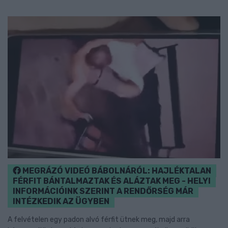
MEGRÁZÓ VIDEÓ BÁBOLNÁRÓL: HAJLÉKTALAN
FÉRFIT BÁNTALMAZTAK ÉS ALÁZTAK MEG - HELYI
INFORMÁCIÓINK SZERINT A RENDŐRSÉG MÁR
INTÉZKEDIK AZ ÜGYBEN
A felvételen egy padon alvó férfit ütnek meg, majd arra