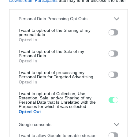
Downstream Participants
that may further disclose it to other
PIKNIK ITALOK: ÍZEK ÉS ÉLMÉNYEK A SZABADBAN
third parties.
Please note that this website/app uses one or more Google
Ahogy tavaszodik és a nap egyre tovább marad velünk, sokaknak
Personal Data Processing Opt Outs
services and may gather and store information including but
támad kedve kirándulni a természetbe.
not limited to your visit or usage behaviour. You may click to
I want to opt-out of the Sharing of my
personal data.
Szólj hozzá!
grant or deny consent to Google and its third-party tags to
Opted In
use your data for below specified purposes in below Google
consent section.
I want to opt-out of the Sale of my
Personal Data.
Opted In
I want to opt-out of processing my
Personal Data for Targeted Advertising.
Opted In
I want to opt-out of Collection, Use,
Retention, Sale, and/or Sharing of my
Personal Data that Is Unrelated with the
Purposes for which it was collected.
Opted Out
Google consents
I want to allow Google to enable storage