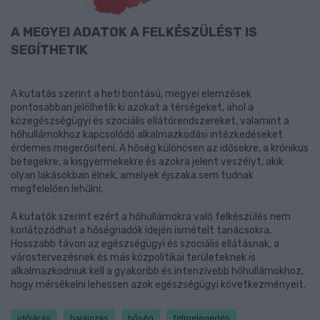
A MEGYEI ADATOK A FELKÉSZÜLÉST IS
SEGÍTHETIK
A kutatás szerint a heti bontású, megyei elemzések
pontosabban jelölhetik ki azokat a térségeket, ahol a
közegészségügyi és szociális ellátórendszereket, valamint a
hőhullámokhoz kapcsolódó alkalmazkodási intézkedéseket
érdemes megerősíteni. A hőség különösen az idősekre, a krónikus
betegekre, a kisgyermekekre és azokra jelent veszélyt, akik
olyan lakásokban élnek, amelyek éjszaka sem tudnak
megfelelően lehűlni.
A kutatók szerint ezért a hőhullámokra való felkészülés nem
korlátozódhat a hőségriadók idején ismételt tanácsokra.
Hosszabb távon az egészségügyi és szociális ellátásnak, a
várostervezésnek és más közpolitikai területeknek is
alkalmazkodniuk kell a gyakoribb és intenzívebb hőhullámokhoz,
hogy mérsékelni lehessen azok egészségügyi következményeit.
időjárás
halálozás
hőség
felmelegedés