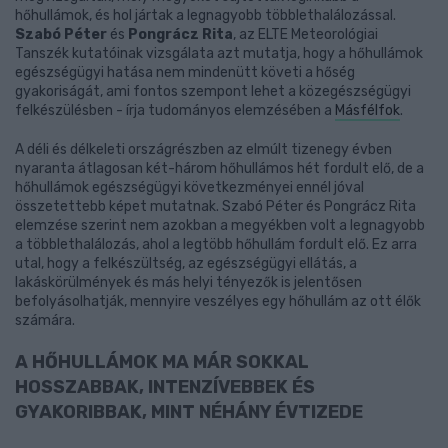
hőhullámok, és hol jártak a legnagyobb többlethalálozással.
Szabó Péter
és
Pongrácz Rita
, az ELTE Meteorológiai
Tanszék kutatóinak vizsgálata azt mutatja, hogy a hőhullámok
egészségügyi hatása nem mindenütt követi a hőség
gyakoriságát, ami fontos szempont lehet a közegészségügyi
felkészülésben - írja tudományos elemzésében a
Másfélfok
.
A déli és délkeleti országrészben az elmúlt tizenegy évben
nyaranta átlagosan két-három hőhullámos hét fordult elő, de a
hőhullámok egészségügyi következményei ennél jóval
összetettebb képet mutatnak. Szabó Péter és Pongrácz Rita
elemzése szerint nem azokban a megyékben volt a legnagyobb
a többlethalálozás, ahol a legtöbb hőhullám fordult elő. Ez arra
utal, hogy a felkészültség, az egészségügyi ellátás, a
lakáskörülmények és más helyi tényezők is jelentősen
befolyásolhatják, mennyire veszélyes egy hőhullám az ott élők
számára.
A HŐHULLÁMOK MA MÁR SOKKAL
HOSSZABBAK, INTENZÍVEBBEK ÉS
GYAKORIBBAK, MINT NÉHÁNY ÉVTIZEDE