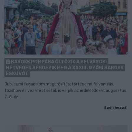
BAROKK POMPÁBA ÖLTÖZIK A BELVÁROS:
HÉTVÉGÉN RENDEZIK MEG A XXXIII. GYŐRI BAROKK
ESKÜVŐT
Jubileumi fogadalom megerősítés, történelmi felvonulás,
tűzshow és vezetett séták is várják az érdeklődőket augusztus
7–8-án.
Szólj hozzá!