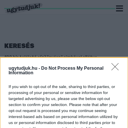
KERESÉS
199 hír találató a(z) "gyász" cimkével ellátva.
ugytudjuk.hu -
Do Not Process My Personal
MEGHALT PERESZNYE POLGÁRMESTERE,
Information
ORBÁN GYULA
2024. január. 08. 15:24
If you wish to opt-out of the sale, sharing to third parties, or
61 éves volt.
processing of your personal or sensitive information for
targeted advertising by us, please use the below opt-out
ELHUNYT A SZOMBATHELYI GYERMEKEK HÁZA
VOLT IGAZGATÓJA, CSORBA KATALIN
section to confirm your selection. Please note that after your
opt-out request is processed you may continue seeing
2023. december. 22. 09:42
interest-based ads based on personal information utilized by
A gyerekek Kati nénije 79 éves volt.
us or personal information disclosed to third parties prior to
GYÁSZOL A SZOMBATHELYI VÁROSHÁZA -