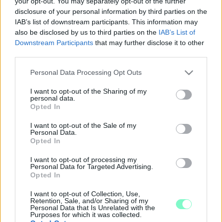
your opt-out. You may separately opt-out of the further
FIATAL ANYAKÖNYVVEZETŐ HUNYT EL
disclosure of your personal information by third parties on the
IAB’s list of downstream participants. This information may
2023. október. 10. 15:13
also be disclosed by us to third parties on the
IAB’s List of
Boros Eszter 41 éves volt.
Downstream Participants
that may further disclose it to other
ELHUNYT ID. KOMAN VLADIMIR
third parties.
2023. szeptember. 27. 11:07
Please note that this website/app uses one or more Google
A Király Sportegyesület edzői stábjának tagja 59 éves volt.
Personal Data Processing Opt Outs
services and may gather and store information including but
ELHUNYT NECZPÁL GYÖRGY
not limited to your visit or usage behaviour. You may click to
I want to opt-out of the Sharing of my
personal data.
2023. július. 13. 14:56
grant or deny consent to Google and its third-party tags to
Opted In
A szombathelyi DJ 69 éves volt.
use your data for below specified purposes in below Google
consent section.
ELHUNYT LANG GYÖRGYI
I want to opt-out of the Sale of my
Personal Data.
2023. május. 20. 20:14
Opted In
Hosszú betegség után hunyt el az énekesnő.
I want to opt-out of processing my
ELHUNYT VÁGÓ ISTVÁN
Personal Data for Targeted Advertising.
Opted In
2023. Április. 29. 09:49
74 éves volt.
I want to opt-out of Collection, Use,
Retention, Sale, and/or Sharing of my
ELHUNYT DUNAI TAMÁS SZÍNMŰVÉSZ
Personal Data that Is Unrelated with the
Purposes for which it was collected.
2023. február. 23. 14:47