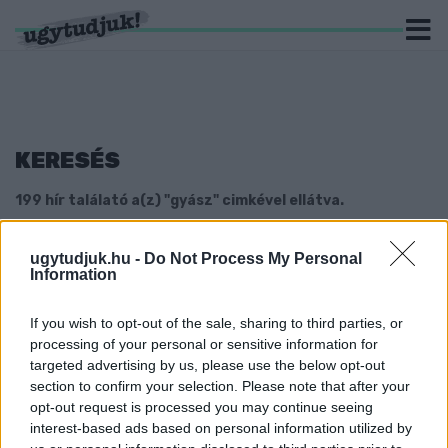
KERESÉS
199 hír találató a(z) "gyász" cimkével ellátva.
ELHUNYT MÉSZÁROS TIBOR
ugytudjuk.hu -
Do Not Process My Personal
Information
2025. november. 22. 15:06
Az erőemelő 58 éves volt.
If you wish to opt-out of the sale, sharing to third parties, or
ELHUNYT A GYŐRI SZÉCHENYI ISTVÁN
processing of your personal or sensitive information for
EGYETEM SZOMBATHELYI HALLGATÓJA
targeted advertising by us, please use the below opt-out
2025. november. 12. 07:47
section to confirm your selection. Please note that after your
Hőke Dávid mindössze 22 éves volt.
opt-out request is processed you may continue seeing
ELHUNYT KASSAI ILONA SZÍNMŰVÉSZNŐ
interest-based ads based on personal information utilized by