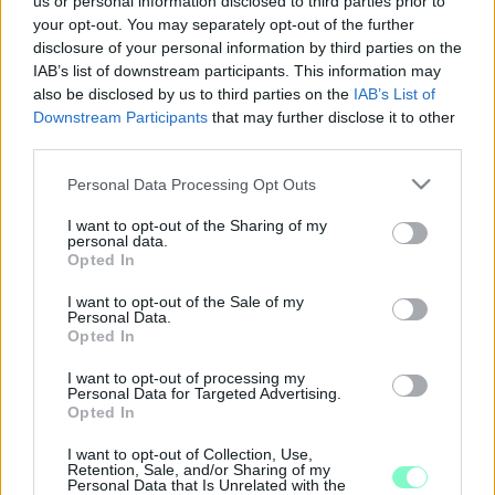
us or personal information disclosed to third parties prior to
2025. október. 29. 17:16
your opt-out. You may separately opt-out of the further
97 éves volt.
disclosure of your personal information by third parties on the
ELHUNYT AZ UTOLSÓ SZOMBATHELYI
IAB’s list of downstream participants. This information may
HOLOKAUSZT TÚLÉLŐ
also be disclosed by us to third parties on the
IAB’s List of
2025. október. 10. 09:10
Downstream Participants
that may further disclose it to other
Weiss András 96 éves volt.
third parties.
ELHUNYT ROBERT REDFORD
Please note that this website/app uses one or more Google
Personal Data Processing Opt Outs
2025. szeptember. 16. 15:18
services and may gather and store information including but
A filmsztár Utah állambeli otthonában, szerettei körében halt
not limited to your visit or usage behaviour. You may click to
I want to opt-out of the Sharing of my
personal data.
meg.
grant or deny consent to Google and its third-party tags to
Opted In
use your data for below specified purposes in below Google
ELHUNYT KATHI BÉLA ERŐEMELŐ, TESTÉPÍTŐ
consent section.
I want to opt-out of the Sale of my
2025. augusztus. 01. 06:20
Personal Data.
A 46 éves sportoló kerékpárbalesetet szenvedett.
Opted In
TÖBB SZÁZ KILÓS ELEM ZUHANT RÁ, ÉS
I want to opt-out of processing my
NYOMTA HALÁLRA A GYŐRI NEMAK GYÁR EGY
Personal Data for Targeted Advertising.
MUNKÁSÁT
Opted In
2025. július. 24. 11:52
I want to opt-out of Collection, Use,
Szerda délelőtt történt a tragédia. A rendőrség nyomozást
Retention, Sale, and/or Sharing of my
folytat az ügyben.
Personal Data that Is Unrelated with the