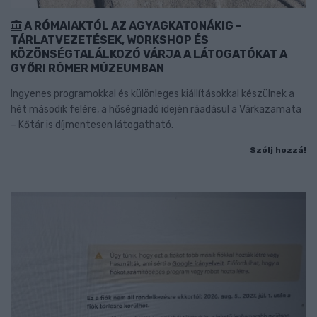
A RÓMAIAKTÓL AZ AGYAGKATONÁKIG –
TÁRLATVEZETÉSEK, WORKSHOP ÉS
KÖZÖNSÉGTALÁLKOZÓ VÁRJA A LÁTOGATÓKAT A
GYŐRI RÓMER MÚZEUMBAN
Ingyenes programokkal és különleges kiállításokkal készülnek a
hét második felére, a hőségriadó idején ráadásul a Várkazamata
– Kőtár is díjmentesen látogatható.
Szólj hozzá!