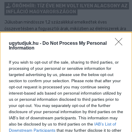
ÖRÖMHÍR: TÍZ ÉVE NEM VOLT ILYEN ALACSONY AZ
INFLÁCIÓ MAGYARORSZÁGON
Júliusban mindössze 1,2 százalékkal emelkedtek éves
összevetésben a fogyasztói árak, miközben az élelmiszerek ára
már csökkent.
ugytudjuk.hu -
Do Not Process My Personal
Szólj hozzá!
Information
If you wish to opt-out of the sale, sharing to third parties, or
processing of your personal or sensitive information for
targeted advertising by us, please use the below opt-out
section to confirm your selection. Please note that after your
opt-out request is processed you may continue seeing
interest-based ads based on personal information utilized by
us or personal information disclosed to third parties prior to
your opt-out. You may separately opt-out of the further
disclosure of your personal information by third parties on the
IAB’s list of downstream participants. This information may
also be disclosed by us to third parties on the
IAB’s List of
Downstream Participants
that may further disclose it to other