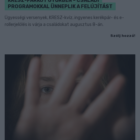
KRESZ-PARKOT GYŐRBEN – CSALÁDI
PROGRAMOKKAL ÜNNEPLIK A FELÚJÍTÁST
Ügyességi versenyek, KRESZ-kvíz, ingyenes kerékpár- és e-
rollerjelölés is várja a családokat augusztus 8-án.
Szólj hozzá!