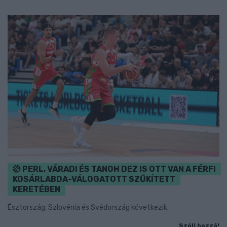
PERL, VÁRADI ÉS TANOH DEZ IS OTT VAN A FÉRFI
KOSÁRLABDA-VÁLOGATOTT SZŰKÍTETT
KERETÉBEN
Észtország, Szlovénia és Svédország következik.
Szólj hozzá!