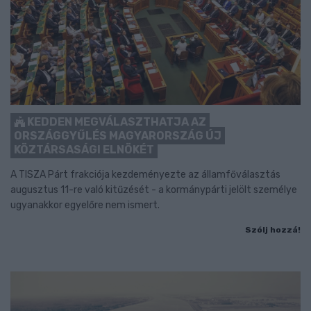
KEDDEN MEGVÁLASZTHATJA AZ
ORSZÁGGYŰLÉS MAGYARORSZÁG ÚJ
KÖZTÁRSASÁGI ELNÖKÉT
A TISZA Párt frakciója kezdeményezte az államfőválasztás
augusztus 11-re való kitűzését - a kormánypárti jelölt személye
ugyanakkor egyelőre nem ismert.
Szólj hozzá!