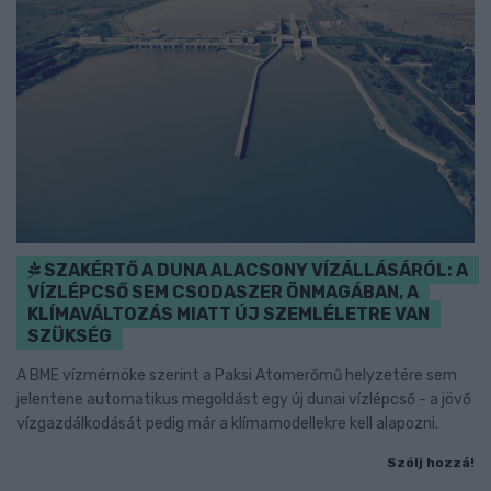
SZAKÉRTŐ A DUNA ALACSONY VÍZÁLLÁSÁRÓL: A
VÍZLÉPCSŐ SEM CSODASZER ÖNMAGÁBAN, A
KLÍMAVÁLTOZÁS MIATT ÚJ SZEMLÉLETRE VAN
SZÜKSÉG
A BME vízmérnöke szerint a Paksi Atomerőmű helyzetére sem
jelentene automatikus megoldást egy új dunai vízlépcső - a jövő
vízgazdálkodását pedig már a klímamodellekre kell alapozni.
Szólj hozzá!