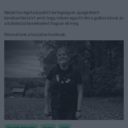
Nikoletta régóta küzdött betegségvel, újságíróként
kendőzetlenül írt arról, hogy milyen együtt élni a gyilkos kórral, és
a különböző kezeléseket hogyan éli meg.
Részvétünk a hozzátartozóknak.
Horváth Nikoletta
gyász
halál