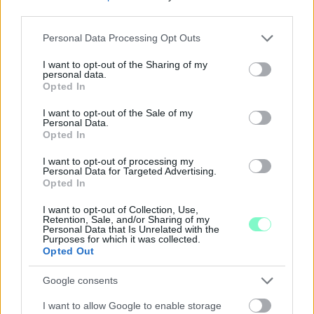
third parties.
Please note that this website/app uses one or more Google
Personal Data Processing Opt Outs
A BAROKK ÖSSZES ÁRNYALATA ÉS MÉG EGY SOR
services and may gather and store information including but
KIVÁLÓ PROGRAM VÁR MINDENKIT EZEN A HÉTVÉGÉN
not limited to your visit or usage behaviour. You may click to
I want to opt-out of the Sharing of my
personal data.
GYŐRBEN
grant or deny consent to Google and its third-party tags to
Opted In
use your data for below specified purposes in below Google
Középpontban a hagyományőrzés, de lesz Pogány Induló és
consent section.
I want to opt-out of the Sale of my
Majka koncert, jóga szeánsz, “borhajózás” és egy csomó minden
Personal Data.
más.
Opted In
Szólj hozzá!
I want to opt-out of processing my
Personal Data for Targeted Advertising.
Opted In
I want to opt-out of Collection, Use,
Retention, Sale, and/or Sharing of my
Personal Data that Is Unrelated with the
Purposes for which it was collected.
Opted Out
Google consents
I want to allow Google to enable storage