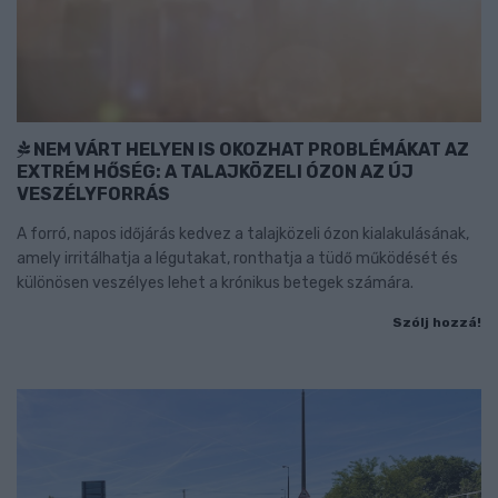
NEM VÁRT HELYEN IS OKOZHAT PROBLÉMÁKAT AZ
EXTRÉM HŐSÉG: A TALAJKÖZELI ÓZON AZ ÚJ
VESZÉLYFORRÁS
A forró, napos időjárás kedvez a talajközeli ózon kialakulásának,
amely irritálhatja a légutakat, ronthatja a tüdő működését és
különösen veszélyes lehet a krónikus betegek számára.
Szólj hozzá!