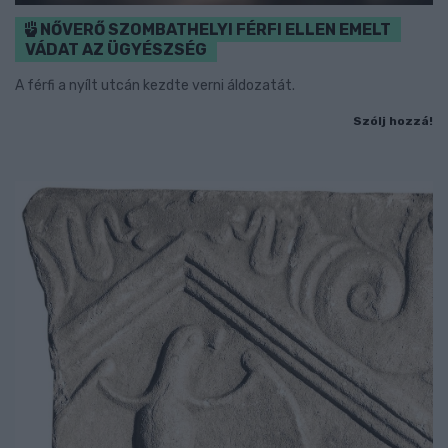
NŐVERŐ SZOMBATHELYI FÉRFI ELLEN EMELT
VÁDAT AZ ÜGYÉSZSÉG
A férfi a nyílt utcán kezdte verni áldozatát.
Szólj hozzá!