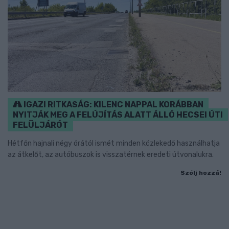
IGAZI RITKASÁG: KILENC NAPPAL KORÁBBAN
NYITJÁK MEG A FELÚJÍTÁS ALATT ÁLLÓ HECSEI ÚTI
FELÜLJÁRÓT
Hétfőn hajnali négy órától ismét minden közlekedő használhatja
az átkelőt, az autóbuszok is visszatérnek eredeti útvonalukra.
Szólj hozzá!