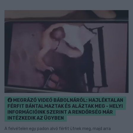
MEGRÁZÓ VIDEÓ BÁBOLNÁRÓL: HAJLÉKTALAN
FÉRFIT BÁNTALMAZTAK ÉS ALÁZTAK MEG - HELYI
INFORMÁCIÓINK SZERINT A RENDŐRSÉG MÁR
INTÉZKEDIK AZ ÜGYBEN
A felvételen egy padon alvó férfit ütnek meg, majd arra