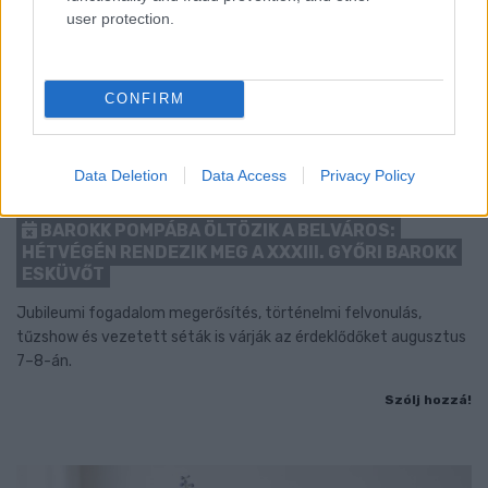
user protection.
CONFIRM
Data Deletion
Data Access
Privacy Policy
BAROKK POMPÁBA ÖLTÖZIK A BELVÁROS:
HÉTVÉGÉN RENDEZIK MEG A XXXIII. GYŐRI BAROKK
ESKÜVŐT
Jubileumi fogadalom megerősítés, történelmi felvonulás,
tűzshow és vezetett séták is várják az érdeklődőket augusztus
7–8-án.
Szólj hozzá!