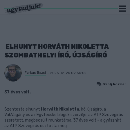
ELHUNYT HORVÁTH NIKOLETTA
SZOMBATHELYI ÍRÓ, ÚJSÁGÍRÓ
Farkas Bazsi
2025-12-25 09:55:02
Szólj hozzá!
37 éves volt.
Szenteste elhunyt
Horváth Nikoletta
, író, újságíró, a
VakVagány és az Egyfecske blogok szerzője, az ATP Szövegírás
szeretett, megbecsült munkatársa. 37 éves volt - a gyászhírt
az ATP Szövegírás osztotta meg.