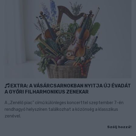
EXTRA: A VÁSÁRCSARNOKBAN NYITJA ÚJ ÉVADÁT
A GYŐRI FILHARMONIKUS ZENEKAR
A „Zenélő piac” című különleges koncerttel szeptember 7-én
rendhagyó helyszínen találkozhat a közönség a klasszikus
zenével.
Szólj hozzá!