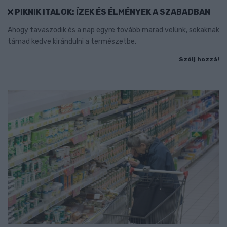
PIKNIK ITALOK: ÍZEK ÉS ÉLMÉNYEK A SZABADBAN
Ahogy tavaszodik és a nap egyre tovább marad velünk, sokaknak
támad kedve kirándulni a természetbe.
Szólj hozzá!