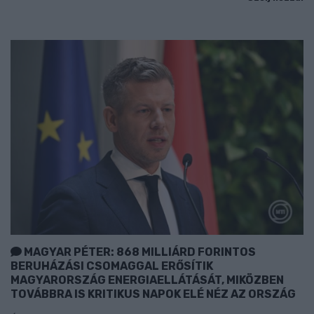
MAGYAR PÉTER: 868 MILLIÁRD FORINTOS
BERUHÁZÁSI CSOMAGGAL ERŐSÍTIK
MAGYARORSZÁG ENERGIAELLÁTÁSÁT, MIKÖZBEN
TOVÁBBRA IS KRITIKUS NAPOK ELÉ NÉZ AZ ORSZÁG