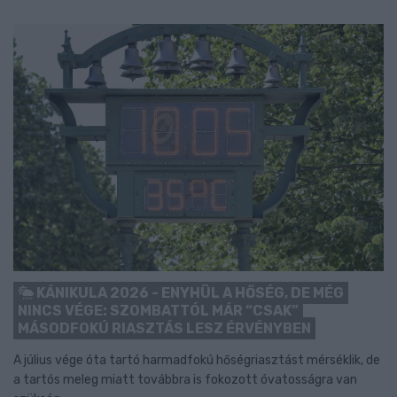
KÁNIKULA 2026 - ENYHÜL A HŐSÉG, DE MÉG
NINCS VÉGE: SZOMBATTÓL MÁR “CSAK”
MÁSODFOKÚ RIASZTÁS LESZ ÉRVÉNYBEN
A július vége óta tartó harmadfokú hőségriasztást mérséklik, de
a tartós meleg miatt továbbra is fokozott óvatosságra van