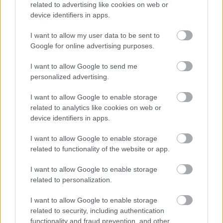
related to advertising like cookies on web or
device identifiers in apps.
I want to allow my user data to be sent to
Google for online advertising purposes.
I want to allow Google to send me
ENERGIATAKARÉKOSSÁG: KORÁBBAN KEZDŐDIK
personalized advertising.
A GYŐRI AUDI ETO KC PÉNTEKI FELKÉSZÜLÉSI
MÉRKŐZÉSE
I want to allow Google to enable storage
related to analytics like cookies on web or
Az energiaellátás tehermentesítése érdekében másfél órával
device identifiers in apps.
előrébb hozták a Brest Bretagne Handball elleni találkozó
kezdését.
I want to allow Google to enable storage
1 hozzászólás
related to functionality of the website or app.
I want to allow Google to enable storage
related to personalization.
I want to allow Google to enable storage
related to security, including authentication
functionality and fraud prevention, and other