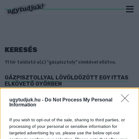
KERESÉS
11 hír találató a(z) "gázpisztoly" cimkével ellátva.
GÁZPISZTOLLYAL LÖVÖLDÖZÖTT EGY ITTAS
ELKÖVETŐ GYŐRBEN
2024. szeptember. 11. 08:00
Nem gondolta át
ugytudjuk.hu -
Do Not Process My Personal
Information
A GYŐRI FELLEBBVITELI FŐÜGYÉSZSÉG
HELYBENHAGYTA A SZOMBATHELYI
GÁZPISZTOLYOS TRAFIKRABLÓ ÍTÉLETÉT
If you wish to opt-out of the sale, sharing to third parties, or
processing of your personal or sensitive information for
2021. július. 06. 09:31
targeted advertising by us, please use the below opt-out
A Szombathelyi Törvényszék májusban 12 év fegyházra ítélte a