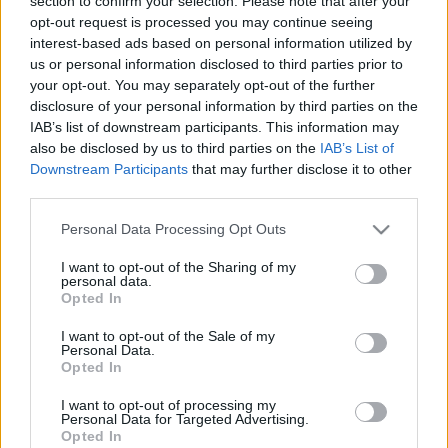
section to confirm your selection. Please note that after your
férfit.
opt-out request is processed you may continue seeing
GYURCSÁNY FERENC SZERINT ORBÁN NEM
interest-based ads based on personal information utilized by
ELLENZI A HÍVEI FEGYVERES AKCIÓIT
us or personal information disclosed to third parties prior to
your opt-out. You may separately opt-out of the further
2021. június. 05. 14:26
A DK elnöke a tegnapi, gázpisztolyos incidensre reagált.
disclosure of your personal information by third parties on the
IAB’s list of downstream participants. This information may
12 ÉV FEGYHÁZRA ÍTÉLTÉK A SZOMBATHELYI
also be disclosed by us to third parties on the
IAB’s List of
GÁZPISZTOLYOS TRAFIKRABLÓT
Downstream Participants
that may further disclose it to other
2021. május. 06. 14:58
third parties.
Az utolsó szó jogán az elkövető azt mondta, senkit sem akart
bántalmazni.
Please note that this website/app uses one or more Google
Personal Data Processing Opt Outs
services and may gather and store information including but
ENNEK A BONNIE-NAK NEM VOLT SZÜKSÉGE
not limited to your visit or usage behaviour. You may click to
I want to opt-out of the Sharing of my
CLYDE-RA A RABLÁSHOZ
personal data.
grant or deny consent to Google and its third-party tags to
Opted In
2021. március. 23. 14:50
use your data for below specified purposes in below Google
A vád szerint a 36 éves nő 2020 decemberében gáz-riasztó
consent section.
I want to opt-out of the Sale of my
fegyverrel akart kirabolni egy trafikot egy Mosonmagyaróvár
Personal Data.
melletti településen.
Opted In
PISZTOLYT RÁNTOTT A GYŐRI FÉRFI, MERT
I want to opt-out of processing my
IDEGESÍTETTE A ZENE
Personal Data for Targeted Advertising.
Opted In
2021. február. 19. 07:16