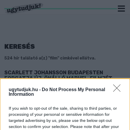
KERESÉS
524 hír találató a(z) "film" cimkével ellátva.
SCARLETT JOHANSSON BUDAPESTEN
FORGATJA ÚJ, ÖNÁLLÓ MARVEL-FILMJÉT
2019. június. 25. 17:49
ugytudjuk.hu -
Do Not Process My Personal
Végre kiderül, mi történt a Fekete Özveggyel a fővárosunkban?
Information
HOSSZÚ BETEGSÉG UTÁN HUNYT EL A
VILÁGHÍRŰ RENDEZŐ
If you wish to opt-out of the sale, sharing to third parties, or
processing of your personal or sensitive information for
2019. június. 15. 14:21
targeted advertising by us, please use the below opt-out
96 éves volt.
section to confirm your selection. Please note that after your
VIDEÓ - KIJÖTT A SZOMBATHELYI FILMESEK