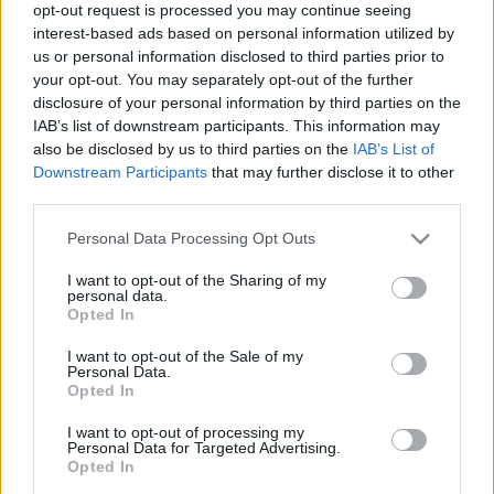
opt-out request is processed you may continue seeing
VILÁGHÁBORÚS FILMJÉNEK LEGÚJABB
interest-based ads based on personal information utilized by
ELŐZETESE
us or personal information disclosed to third parties prior to
2019. május. 31. 10:57
your opt-out. You may separately opt-out of the further
disclosure of your personal information by third parties on the
A QUEEN ÉS ELTON JOHN UTÁN BOY GEORGE
IAB’s list of downstream participants. This information may
ÉLETÉRŐL IS FILM KÉSZÜL HOLLYWOODBAN
also be disclosed by us to third parties on the
IAB’s List of
2019. május. 30. 16:24
Downstream Participants
that may further disclose it to other
A film megmutatja, hogyan lett az énekes ír munkáscsalád
third parties.
sarjából világsztár.
A SZIGORÚ ABORTUSZTÖRVÉNY MIATT A
Please note that this website/app uses one or more Google
Personal Data Processing Opt Outs
DISNEY FONTOLGATJA GEORGIA ÁLLAMBELI
services and may gather and store information including but
FORGATÁSAI BEFEJEZÉSÉT
not limited to your visit or usage behaviour. You may click to
I want to opt-out of the Sharing of my
personal data.
grant or deny consent to Google and its third-party tags to
2019. május. 30. 14:56
Opted In
use your data for below specified purposes in below Google
A jelentős adókedvezmények sok nagy produkciót vonzanak az
consent section.
államba, de a törvény miatt sokan felháborodtak Hollywoodban.
I want to opt-out of the Sale of my
Personal Data.
IDÉN EDDIG AZ ÍGY NEVELD A SÁRKÁNYODAT
Opted In
HARMADIK RÉSZE ÉRDEKELTE A LEGTÖBB
MOZINÉZŐT MAGYARORSZÁGON
I want to opt-out of processing my
Personal Data for Targeted Advertising.
2019. május. 28. 18:07
Opted In
Legalább is az első negyedévben.