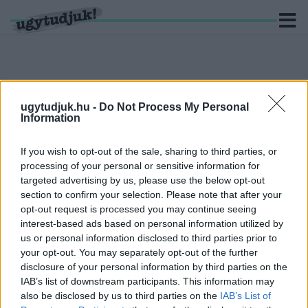
ugytudjuk.hu -
Do Not Process My Personal
KERESÉS
Information
5 hír találató a(z) "együttműködés" cimkével ellátva.
If you wish to opt-out of the sale, sharing to third parties, or
processing of your personal or sensitive information for
JAPÁN ÉS GYŐR JÖVŐBELI
targeted advertising by us, please use the below opt-out
EGYÜTTMŰKÖDÉSÉRŐL TÁRGYALTAK A
section to confirm your selection. Please note that after your
VÁROSHÁZÁN
opt-out request is processed you may continue seeing
2026. június. 03. 08:15
interest-based ads based on personal information utilized by
Gazdasági, kulturális és oktatási fúziókról egyeztetett a
us or personal information disclosed to third parties prior to
városvezetés Japán magyarországi nagykövetével.
your opt-out. You may separately opt-out of the further
TANMŰHELYKÉNT SZOLGÁL A SZÉCHENYI
disclosure of your personal information by third parties on the
ISTVÁN EGYETEM HALLGATÓI SZÁMÁRA, A
IAB’s list of downstream participants. This information may
WABERER'S’ ÚJ, MOSONMAGYARÓVÁRI
also be disclosed by us to third parties on the
IAB’s List of
SZERVÍZCSARNOKA