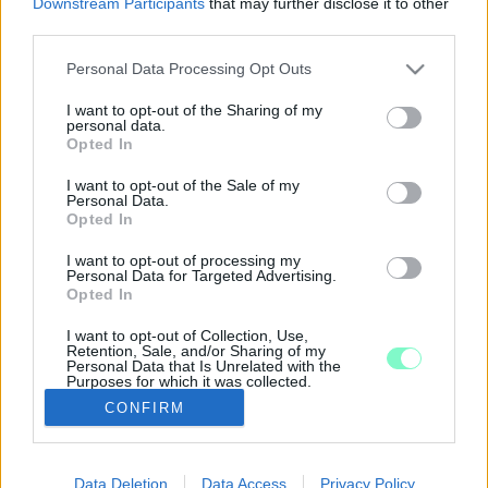
Downstream Participants
that may further disclose it to other
third parties.
2025. október. 03. 13:44
Nagy István ezzel kapcsolatban hangsúlyozta a vidék
Please note that this website/app uses one or more Google
Personal Data Processing Opt Outs
versenyképességének fontosságát.
services and may gather and store information including but
EGYÜTTMŰKÖDÉSI MEGÁLLAPODÁST KÖTÖTT
not limited to your visit or usage behaviour. You may click to
I want to opt-out of the Sharing of my
A SOPRONI EGYETEM ÉS A LISZT FERENC
personal data.
grant or deny consent to Google and its third-party tags to
Opted In
ZENEMŰVÉSZETI EGYETEM
use your data for below specified purposes in below Google
consent section.
2023. március. 29. 16:48
I want to opt-out of the Sale of my
Personal Data.
A részletek még kidolgozás alatt állnak.
Opted In
EGYÜTTMŰKÖDÉSI MEGÁLLAPODÁST KÖTÖTT
AZ MFOR.HU ÉS AZ UGYTUDJUK.HU
I want to opt-out of processing my
Personal Data for Targeted Advertising.
2022. január. 24. 15:05
Opted In
A megállapodás nem titkolt célja, hogy egyre több hírszolgáltató
bemutassa, hogy a „nagykörúton” is túl van élet.
I want to opt-out of Collection, Use,
Retention, Sale, and/or Sharing of my
EGYÜTTMŰKÖDÉSI MEGÁLLAPODÁST ÍRT ALÁ
Personal Data that Is Unrelated with the
A GYŐRI SZÉCHENYI ISTVÁN EGYETEM ÉS A
Purposes for which it was collected.
Opted Out
MAGYAR KÖZÚT
CONFIRM
2020. február. 20. 07:55
Google consents
Azt mondják, egyesítik a tudásbázist, és a gyakorlati helyek
választéka is szélesebb lesz a hallgatók számára.
Data Deletion
Data Access
Privacy Policy
I want to allow Google to enable storage