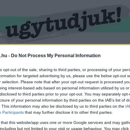
RMEND
KŐSZEG
SPORT
ZÖLD HÍREK
.hu -
Do Not Process My Personal Information
to opt-out of the sale, sharing to third parties, or processing of your per
formation for targeted advertising by us, please use the below opt-out s
r selection. Please note that after your opt-out request is processed y
eing interest-based ads based on personal information utilized by us or
disclosed to third parties prior to your opt-out. You may separately opt-
losure of your personal information by third parties on the IAB’s list of
. This information may also be disclosed by us to third parties on the
IA
Participants
that may further disclose it to other third parties.
imkével ellátva.
 that this website/app uses one or more Google services and may gath
including but not limited to your visit or usage behaviour. You may click 