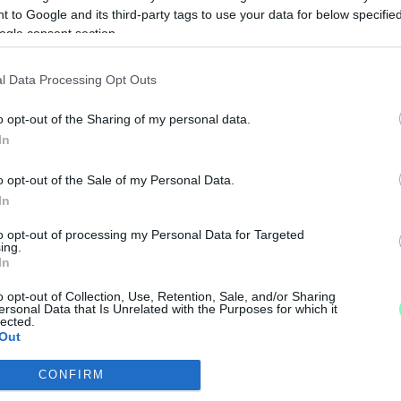
 to Google and its third-party tags to use your data for below specifi
 A SZOMBATHELYI KÉPTÁRBAN
ogle consent section.
l Data Processing Opt Outs
o opt-out of the Sharing of my personal data.
OKBAN MUTATKOZNAK BE AZ IDEI DERKOVITS-ÖS
In
o opt-out of the Sale of my Personal Data.
 sorakoztatja fel a Derkovits Gyula képzőművészeti 
In
an.
to opt-out of processing my Personal Data for Targeted
ing.
HATNAK FIATAL MŰVÉSZEK A DERKOVITS-ÖSZTÖN
In
o opt-out of Collection, Use, Retention, Sale, and/or Sharing
ersonal Data that Is Unrelated with the Purposes for which it
lected.
k, aki még nem hallgató a felsőoktatásban.
Out
A!
CONFIRM
consents