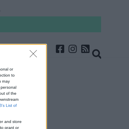
sonal or
ection to
ou may
 personal
out of the
 downstream
B’s List of
er and store
to grant or