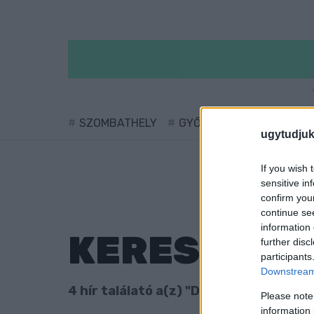
SZOMBATHELY
GYŐR
SÁRVÁR
KÖ
ugytudjuk
If you wish 
sensitive in
confirm you
continue se
information 
KERESÉS
further disc
participants
Downstream 
4 hír találató a(z) "Derkovits Gyula" c
Please note
information 