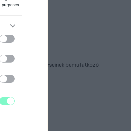
ed purposes
ZTÖNDÍJASOK
ösztöndíj idei nyerteseinek bemutatkozó
DÍJ RÉVÉN