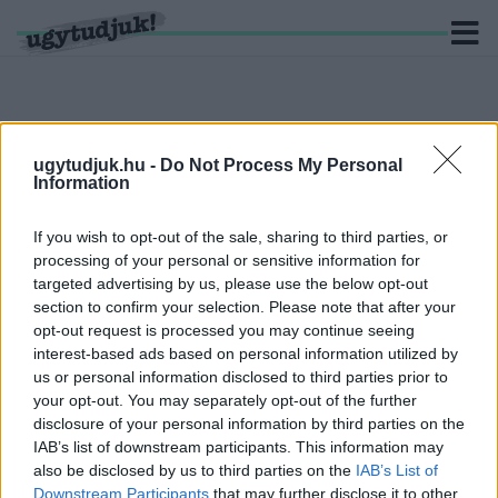
ugytudjuk.hu -
Do Not Process My Personal
KERESÉS
Information
5 hír találató a(z) "csapadékvíz" cimkével ellátva.
If you wish to opt-out of the sale, sharing to third parties, or
processing of your personal or sensitive information for
A NYÁR KÖZEPÉIG FORGALOMKORLÁTOZÁSOK
targeted advertising by us, please use the below opt-out
VÁRHATÓAK A SÁRVÁRI FEKETE-HÍD UTCÁBAN
section to confirm your selection. Please note that after your
opt-out request is processed you may continue seeing
2022. február. 04. 10:01
interest-based ads based on personal information utilized by
300 millióért fejlesztik a csapadékvíz-elvezető rendszert, ezért
lesznek korlátozások a város egyik forgalmas csomópontjában.
us or personal information disclosed to third parties prior to
your opt-out. You may separately opt-out of the further
HAMAROSAN MEGKEZDIK A CSAPADÉKVÍZ-
disclosure of your personal information by third parties on the
ÁTEMELŐ ÉPÍTÉSÉT A SÁRVÁRI BELVÁROSBAN
IAB’s list of downstream participants. This information may
2021. november. 17. 10:04
also be disclosed by us to third parties on the
IAB’s List of
300 millió forintból oldódik meg a Gárdonyi Géza utca
Downstream Participants
that may further disclose it to other