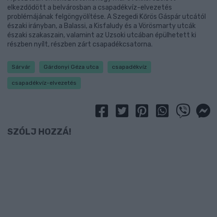
elkezdődött a belvárosban a csapadékvíz-elvezetés
problémájának felgöngyölítése. A Szegedi Kőrös Gáspár utcától
északi irányban, a Balassi, a Kisfaludy és a Vörösmarty utcák
északi szakaszain, valamint az Uzsoki utcában épülhetett ki
részben nyílt, részben zárt csapadékcsatorna.
Sárvár
Gárdonyi Géza utca
csapadékvíz
csapadékvíz-elvezetés
SZÓLJ HOZZÁ!