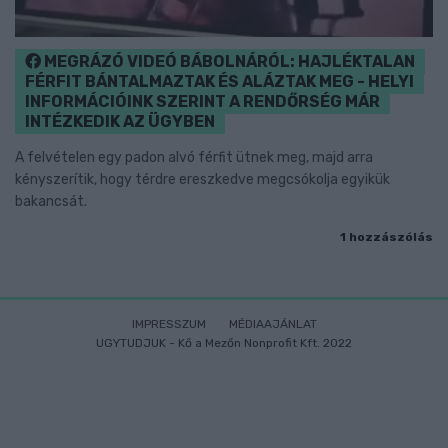
MEGRÁZÓ VIDEÓ BÁBOLNÁRÓL: HAJLÉKTALAN
FÉRFIT BÁNTALMAZTAK ÉS ALÁZTAK MEG - HELYI
INFORMÁCIÓINK SZERINT A RENDŐRSÉG MÁR
INTÉZKEDIK AZ ÜGYBEN
A felvételen egy padon alvó férfit ütnek meg, majd arra
kényszerítik, hogy térdre ereszkedve megcsókolja egyikük
bakancsát.
1 hozzászólás
IMPRESSZUM
MÉDIAAJÁNLAT
UGYTUDJUK - Kő a Mezőn Nonprofit Kft. 2022