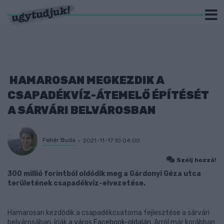
HAMAROSAN MEGKEZDIK A
CSAPADÉKVÍZ-ÁTEMELŐ ÉPÍTÉSÉT
A SÁRVÁRI BELVÁROSBAN
Fehér Buda
2021-11-17 10:04:00
Szólj hozzá!
300 millió forintból oldódik meg a Gárdonyi Géza utca
területének csapadékvíz-elvezetése.
Hamarosan kezdődik a csapadékcsatorna fejlesztése a sárvári
belvárosában, írják
a város Facebook-oldalán.
Arról már korábban