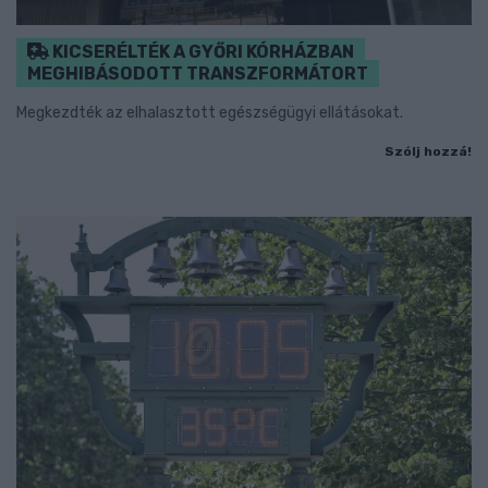
KICSERÉLTÉK A GYŐRI KÓRHÁZBAN
MEGHIBÁSODOTT TRANSZFORMÁTORT
Megkezdték az elhalasztott egészségügyi ellátásokat.
Szólj hozzá!