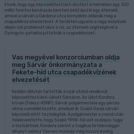
írtunk, hogy egy képviselőtestületi döntést értelmében egy 300
millió forintos beruházás keretein belül épül ki egy átemelő,
amivel a sárvári a Gárdonyi utca környékén oldanák meg a
csapadékvíz elvezetését. A területen ugyanis a nagy esőzések
idején sok problémát okoz a víz, az átemelő segítségével a
Gyöngyös-patakba juttatnák a csapadékvizet.
Vas megyével konzorciumban oldja
meg Sárvár önkormányzata a
Fekete-híd utca csapadékvízének
elvezetését
Kedden délután tartották a nyár utolsó rendkívüli
képviselőtestületi-ülését Sárváron. Az ülést Kondora
István (Fidesz-KDNP), Sárvár polgármestere egy perces
néma csenddel kezdte, amellyel dr. Szabó Gyula sárvári
képviselő előtt tisztelegtek. A polgármester a csend után
felelevenítette, hogy Szabó 1998-tól volt oszlopos tagja
a testületnek, Kondora szerint a tragikus hirtelenséggel
elhunyt sebész főorvos munkája még hosszú évekig