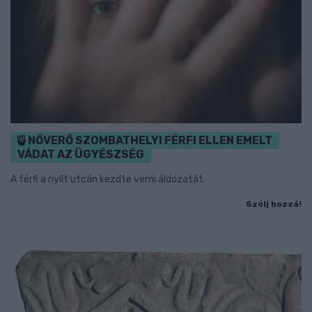
NŐVERŐ SZOMBATHELYI FÉRFI ELLEN EMELT
VÁDAT AZ ÜGYÉSZSÉG
A férfi a nyílt utcán kezdte verni áldozatát.
Szólj hozzá!