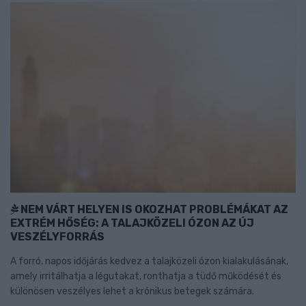
NEM VÁRT HELYEN IS OKOZHAT PROBLÉMÁKAT AZ
EXTRÉM HŐSÉG: A TALAJKÖZELI ÓZON AZ ÚJ
VESZÉLYFORRÁS
A forró, napos időjárás kedvez a talajközeli ózon kialakulásának,
amely irritálhatja a légutakat, ronthatja a tüdő működését és
különösen veszélyes lehet a krónikus betegek számára.