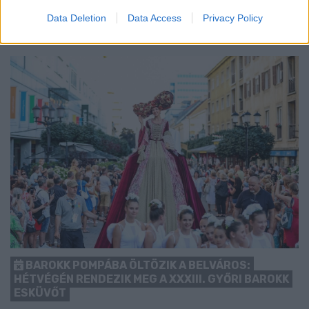
1 hozzászólás
Data Deletion
Data Access
Privacy Policy
BAROKK POMPÁBA ÖLTÖZIK A BELVÁROS:
HÉTVÉGÉN RENDEZIK MEG A XXXIII. GYŐRI BAROKK
ESKÜVŐT