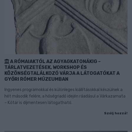
A RÓMAIAKTÓL AZ AGYAGKATONÁKIG –
TÁRLATVEZETÉSEK, WORKSHOP ÉS
KÖZÖNSÉGTALÁLKOZÓ VÁRJA A LÁTOGATÓKAT A
GYŐRI RÓMER MÚZEUMBAN
Ingyenes programokkal és különleges kiállításokkal készülnek a
hét második felére, a hőségriadó idején ráadásul a Várkazamata
– Kőtár is díjmentesen látogatható.
Szólj hozzá!