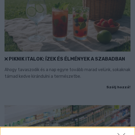
PIKNIK ITALOK: ÍZEK ÉS ÉLMÉNYEK A SZABADBAN
Ahogy tavaszodik és a nap egyre tovább marad velünk, sokaknak
támad kedve kirándulni a természetbe.
Szólj hozzá!