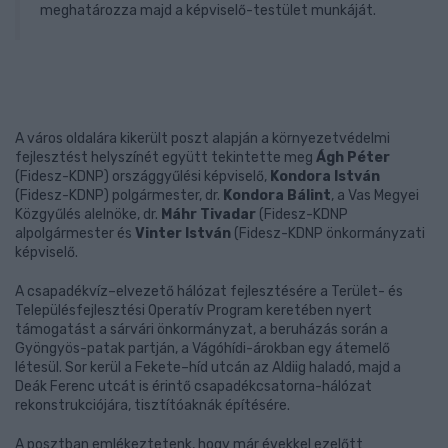
meghatározza majd a képviselő-testület munkáját.
A város oldalára kikerült poszt alapján a környezetvédelmi
fejlesztést helyszínét együtt tekintette meg
Ágh Péter
(Fidesz-KDNP) országgyűlési képviselő,
Kondora István
(Fidesz-KDNP) polgármester, dr.
Kondora Bálint
, a Vas Megyei
Közgyűlés alelnöke, dr.
Máhr Tivadar
(Fidesz-KDNP
alpolgármester és
Vinter István
(Fidesz-KDNP önkormányzati
képviselő.
A csapadékvíz–elvezető hálózat fejlesztésére a Terület- és
Településfejlesztési Operatív Program keretében nyert
támogatást a sárvári önkormányzat, a beruházás során a
Gyöngyös-patak partján, a Vágóhídi-árokban egy átemelő
létesül. Sor kerül a Fekete–híd utcán az Aldiig haladó, majd a
Deák Ferenc utcát is érintő csapadékcsatorna-hálózat
rekonstrukciójára, tisztítóaknák építésére.
A posztban emlékeztetenk, hogy már évekkel ezelőtt