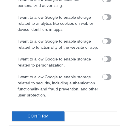
personalized advertising.
I want to allow Google to enable storage
related to analytics like cookies on web or
device identifiers in apps.
I want to allow Google to enable storage
related to functionality of the website or app.
I want to allow Google to enable storage
related to personalization.
I want to allow Google to enable storage
related to security, including authentication
functionality and fraud prevention, and other
ENERGIATAKARÉKOSSÁG: KORÁBBAN KEZDŐDIK
user protection.
A GYŐRI AUDI ETO KC PÉNTEKI FELKÉSZÜLÉSI
MÉRKŐZÉSE
Az energiaellátás tehermentesítése érdekében másfél órával
CONFIRM
előrébb hozták a Brest Bretagne Handball elleni találkozó
kezdését.