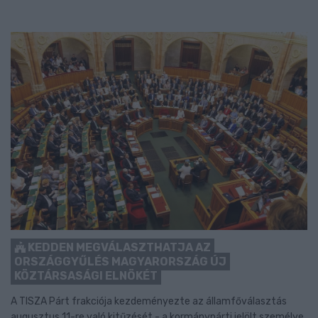
KEDDEN MEGVÁLASZTHATJA AZ
ORSZÁGGYŰLÉS MAGYARORSZÁG ÚJ
KÖZTÁRSASÁGI ELNÖKÉT
A TISZA Párt frakciója kezdeményezte az államfőválasztás
augusztus 11-re való kitűzését - a kormánypárti jelölt személye