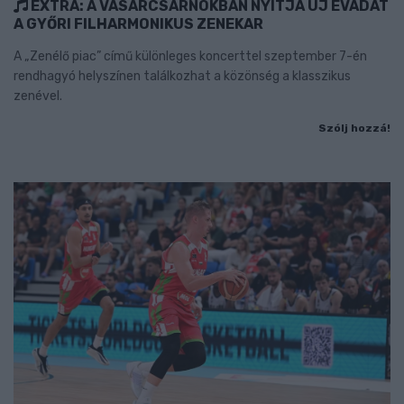
EXTRA: A VÁSÁRCSARNOKBAN NYITJA ÚJ ÉVADÁT
A GYŐRI FILHARMONIKUS ZENEKAR
A „Zenélő piac” című különleges koncerttel szeptember 7-én
rendhagyó helyszínen találkozhat a közönség a klasszikus
zenével.
Szólj hozzá!