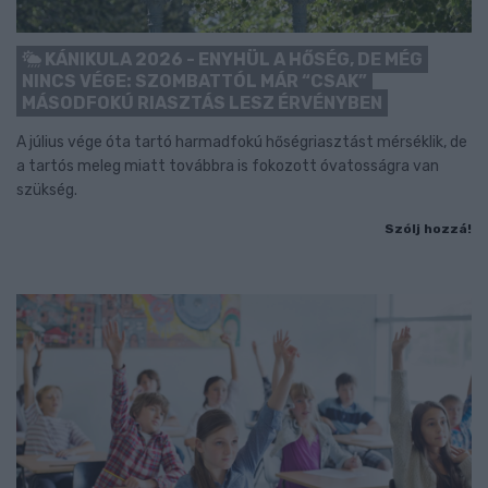
KÁNIKULA 2026 - ENYHÜL A HŐSÉG, DE MÉG
NINCS VÉGE: SZOMBATTÓL MÁR “CSAK”
MÁSODFOKÚ RIASZTÁS LESZ ÉRVÉNYBEN
A július vége óta tartó harmadfokú hőségriasztást mérséklik, de
a tartós meleg miatt továbbra is fokozott óvatosságra van
szükség.
Szólj hozzá!