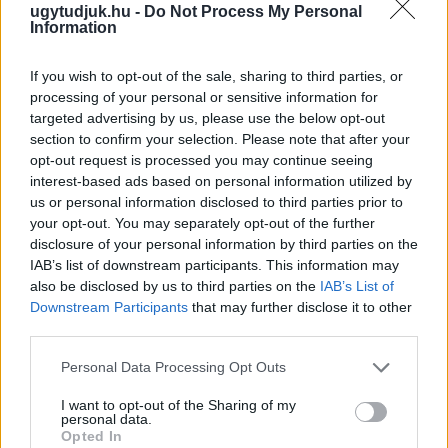
ugytudjuk.hu -
Do Not Process My Personal
Information
If you wish to opt-out of the sale, sharing to third parties, or
processing of your personal or sensitive information for
targeted advertising by us, please use the below opt-out
section to confirm your selection. Please note that after your
opt-out request is processed you may continue seeing
interest-based ads based on personal information utilized by
ÖRÖMHÍR: TÍZ ÉVE NEM VOLT ILYEN ALACSONY AZ
us or personal information disclosed to third parties prior to
INFLÁCIÓ MAGYARORSZÁGON
your opt-out. You may separately opt-out of the further
disclosure of your personal information by third parties on the
Júliusban mindössze 1,2 százalékkal emelkedtek éves
IAB’s list of downstream participants. This information may
összevetésben a fogyasztói árak, miközben az élelmiszerek ára
also be disclosed by us to third parties on the
IAB’s List of
már csökkent.
Downstream Participants
that may further disclose it to other
third parties.
Szólj hozzá!
Please note that this website/app uses one or more Google
Personal Data Processing Opt Outs
services and may gather and store information including but
not limited to your visit or usage behaviour. You may click to
I want to opt-out of the Sharing of my
personal data.
grant or deny consent to Google and its third-party tags to
Opted In
use your data for below specified purposes in below Google