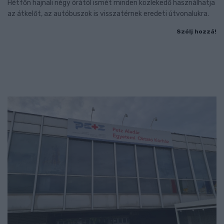
Hétfőn hajnali négy órától ismét minden közlekedő használhatja
az átkelőt, az autóbuszok is visszatérnek eredeti útvonalukra.
Szólj hozzá!