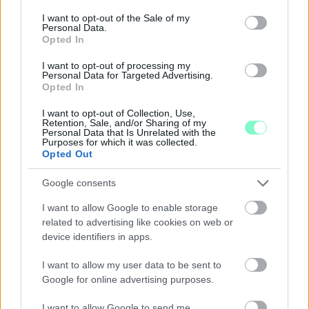
consent section.
I want to opt-out of the Sale of my
Personal Data.
Opted In
I want to opt-out of processing my
Personal Data for Targeted Advertising.
Opted In
I want to opt-out of Collection, Use,
Retention, Sale, and/or Sharing of my
Personal Data that Is Unrelated with the
Purposes for which it was collected.
Opted Out
A BAROKK ÖSSZES ÁRNYALATA ÉS MÉG EGY SOR
KIVÁLÓ PROGRAM VÁR MINDENKIT EZEN A HÉTVÉGÉN
Google consents
GYŐRBEN
I want to allow Google to enable storage
Középpontban a hagyományőrzés, de lesz Pogány Induló és
related to advertising like cookies on web or
Majka koncert, jóga szeánsz, “borhajózás” és egy csomó minden
device identifiers in apps.
más.
I want to allow my user data to be sent to
Szólj hozzá!
Google for online advertising purposes.
I want to allow Google to send me