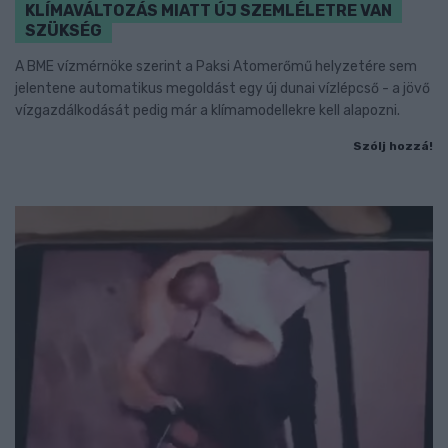
KLÍMAVÁLTOZÁS MIATT ÚJ SZEMLÉLETRE VAN
SZÜKSÉG
A BME vízmérnöke szerint a Paksi Atomerőmű helyzetére sem
jelentene automatikus megoldást egy új dunai vízlépcső - a jövő
vízgazdálkodását pedig már a klímamodellekre kell alapozni.
Szólj hozzá!