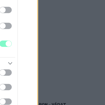
ÉVES GYŐRI NŐ
YFÁN
 MOSONMAGYARÓVÁRON - VÁDAT