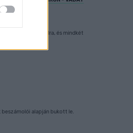
ékpárost gázolt halálra, és mindkét
 beszámolói alapján bukott le.