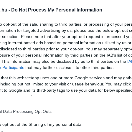
 ÍTÉLTÉK ÉLETFOGYTIG TARTÓ SZABADSÁGVESZ
.hu -
Do Not Process My Personal Information
to opt-out of the sale, sharing to third parties, or processing of your per
tt el
formation for targeted advertising by us, please use the below opt-out s
r selection. Please note that after your opt-out request is processed y
eing interest-based ads based on personal information utilized by us or
KOLLÁ TETTE GYERMEKEIK ÉLETÉT
disclosed to third parties prior to your opt-out. You may separately opt-
losure of your personal information by third parties on the IAB’s list of
. This information may also be disclosed by us to third parties on the
IA
 indítványozta.
Participants
that may further disclose it to other third parties.
 that this website/app uses one or more Google services and may gath
NER PÁL ÉS TÁRSAIK ELLEN KORRUPCIÓS BŰNCSE
including but not limited to your visit or usage behaviour. You may click 
 to Google and its third-party tags to use your data for below specifi
ogle consent section.
hogy a bíróság Schadl Györgyöt 10 év, Völner Pált 8 év
l Data Processing Opt Outs
GYÚJTOTTA FEL EGY FÉRFI SOPRONBAN
o opt-out of the Sharing of my personal data.
In