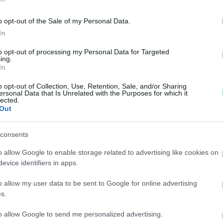
e.
o opt-out of the Sale of my Personal Data.
In
NEKÉRE A SOPRONI FÉRFI
to opt-out of processing my Personal Data for Targeted
ing.
In
xuális zavarai miatt érzett erre késztetést.
o opt-out of Collection, Use, Retention, Sale, and/or Sharing
ersonal Data that Is Unrelated with the Purposes for which it
lected.
 ÉS VERÉSSEL FENYEGETTE ÁLDOZATAIT EGY 20 
Out
consents
hölgy. Lelőjük a poént: nem jött be.
o allow Google to enable storage related to advertising like cookies on
NEK OTTHONT ADÓ HÁZ ABLAKÁT OSTFFYASSZON
evice identifiers in apps.
o allow my user data to be sent to Google for online advertising
s.
gyalázatos támadás miatt, a rendőrség nyomoz.
to allow Google to send me personalized advertising.
ROGOZOTT SZLOVÁK AUTÓS JÁNOSSORMOJÁN ÉS