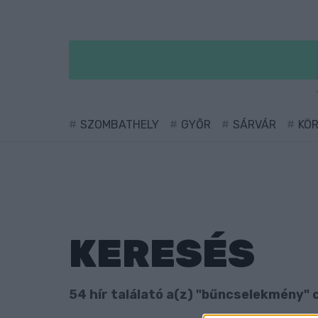
SZOMBATHELY
GYŐR
SÁRVÁR
KÖ
KERESÉS
54 hír találató a(z) "bűncselekmény" c