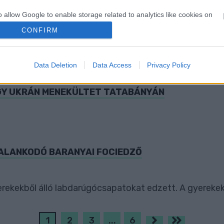
o allow Google to enable storage related to analytics like cookies on
evice identifiers in apps.
CONFIRM
o allow Google to enable storage related to functionality of the website
éves szlovák férfi ellen, aki 2021 októberében két ker
Data Deletion
Data Access
Privacy Policy
o allow Google to enable storage related to personalization.
GY UKRÁN MENEKÜLTET TATABÁNYÁN
o allow Google to enable storage related to security, including
cation functionality and fraud prevention, and other user protection.
TALANKODÓ BARANYAI FOCIEDZŐ
yerekekből álló labdarúgócsapatokat edzett. A gyerekek
1
2
3
...
6