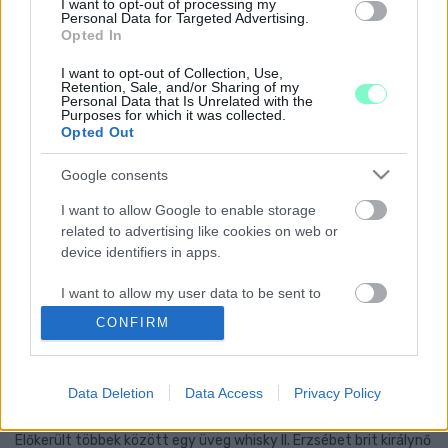
I want to opt-out of processing my
SZŐLŐÜLTETVÉNYT TELEPÍTENEK A
Personal Data for Targeted Advertising.
Opted In
BALATON-FELVIDÉKEN
2022. március. 28. 19:30
I want to opt-out of Collection, Use,
Az új szőlők a gombákkal veszik fel a harcot.
Retention, Sale, and/or Sharing of my
Personal Data that Is Unrelated with the
MÁR KÉT POHÁR BORRAL ELÉRHETŐ A NAPI
Purposes for which it was collected.
Opted Out
AJÁNLOTT CUKORMENNYISÉG
2022. február. 16. 18:30
Google consents
Kalóriában ez megegyezik egy teljes hamburgerrel.
I want to allow Google to enable storage
VENDÉGEK HÍJÁN EGYELŐRE NEM TART MINDEN
related to advertising like cookies on web or
NAP NYITVA KŐSZEG LEGSZEBB
PANORÁMÁJÁVAL RENDELKEZŐ BORTERASZA
device identifiers in apps.
2022. február. 14. 18:27
I want to allow my user data to be sent to
A Szőlőtermelők és Borértékesítők Szövetkezete több, mint 52
Google for online advertising purposes.
millió forintot költött el az épületre.
CONFIRM
TÖRTÉNELMI BOROKAT ÉS MÁS SZESZESITALT
I want to allow Google to send me
TALÁLTAK AZ EGYKORI GÖRÖG KIRÁLYI
personalized advertising.
CSALÁD PALOTÁJÁBAN
Data Deletion
Data Access
Privacy Policy
I want to allow Google to enable storage
2021. július. 14. 16:48
related to analytics like cookies on web or
Előkerült többek között egy üveg whisky II. Erzsébet brit királynő