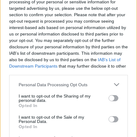
processing of your personal or sensitive information for
AZ EURÓPAI BIZOTTSÁG JÓVÁHAGYTA A
targeted advertising by us, please use the below opt-out
KŐSZEGI BOROK OLTALOM ALATT ÁLLÓ
section to confirm your selection. Please note that after your
EREDETMEGJELÖLÉSÉT
opt-out request is processed you may continue seeing
2025. július. 21. 08:52
interest-based ads based on personal information utilized by
A kőszegi termőterület Magyarország egyik legrégebbi
us or personal information disclosed to third parties prior to
borvidéke.
your opt-out. You may separately opt-out of the further
AZ AGANCSOS PINCÉSZET 2017-ES MERLOT-
disclosure of your personal information by third parties on the
JA LETT AZ IDEI SAVARIA KARNEVÁL LEGJOBB
IAB’s list of downstream participants. This information may
BORA
also be disclosed by us to third parties on the
IAB’s List of
Downstream Participants
that may further disclose it to other
2024. augusztus. 02. 07:13
third parties.
Az immáron 21. alkalommal megrendezett versenyre 25
szőlőtermesztő, borász nevezett, összesen 57 nedű
Please note that this website/app uses one or more Google
Personal Data Processing Opt Outs
megmérettetésével.
services and may gather and store information including but
IDÉN A FEKETE PINCE PATIKÁRIUS CUVÉE
not limited to your visit or usage behaviour. You may click to
I want to opt-out of the Sharing of my
TERMÉKE LETT A SAVARIA TÖRTÉNELMI
personal data.
grant or deny consent to Google and its third-party tags to
Opted In
KARNEVÁL LEGJOBB BORA
use your data for below specified purposes in below Google
consent section.
2022. július. 28. 09:56
I want to opt-out of the Sale of my
Personal Data.
A hatféle szőlőből készült vörösbor egy kellemes, beszélgetős
Opted In
társaság bor, ideális lesz a karneváli forgataghoz.
BETEGSÉGEKNEK ELLENÁLLÓ