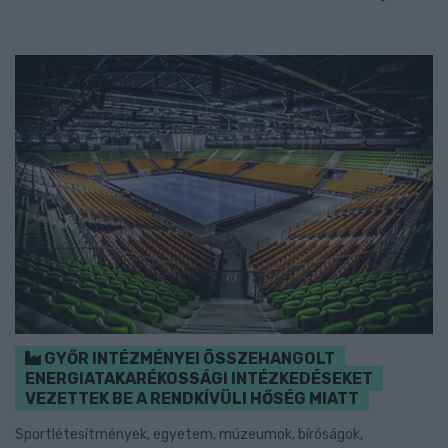
GYŐR INTÉZMÉNYEI ÖSSZEHANGOLT
ENERGIATAKARÉKOSSÁGI INTÉZKEDÉSEKET
VEZETTEK BE A RENDKÍVÜLI HŐSÉG MIATT
Sportlétesítmények, egyetem, múzeumok, bíróságok,