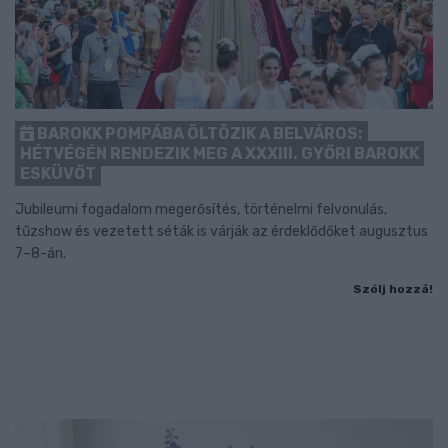
BAROKK POMPÁBA ÖLTÖZIK A BELVÁROS:
HÉTVÉGÉN RENDEZIK MEG A XXXIII. GYŐRI BAROKK
ESKÜVŐT
Jubileumi fogadalom megerősítés, történelmi felvonulás,
tűzshow és vezetett séták is várják az érdeklődőket augusztus
7–8-án.
Szólj hozzá!