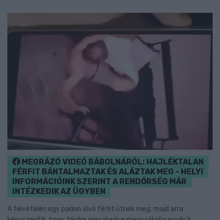
MEGRÁZÓ VIDEÓ BÁBOLNÁRÓL: HAJLÉKTALAN
FÉRFIT BÁNTALMAZTAK ÉS ALÁZTAK MEG - HELYI
INFORMÁCIÓINK SZERINT A RENDŐRSÉG MÁR
INTÉZKEDIK AZ ÜGYBEN
A felvételen egy padon alvó férfit ütnek meg, majd arra
kényszerítik, hogy térdre ereszkedve megcsókolja egyikük