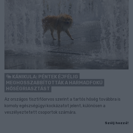
KÁNIKULA: PÉNTEK ÉJFÉLIG
MEGHOSSZABBÍTOTTÁK A HARMADFOKÚ
HŐSÉGRIASZTÁST
Az országos tisztifőorvos szerint a tartós hőség továbbra is
komoly egészségügyi kockázatot jelent, különösen a
veszélyeztetett csoportok számára.
Szólj hozzá!