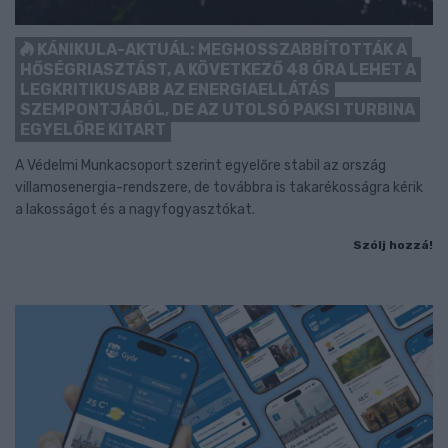
KÁNIKULA-AKTUÁL: MEGHOSSZABBÍTOTTÁK A
HŐSÉGRIASZTÁST, A KÖVETKEZŐ 48 ÓRA LEHET A
LEGKRITIKUSABB AZ ENERGIAELLÁTÁS
SZEMPONTJÁBÓL, DE AZ UTOLSÓ PAKSI TURBINA
EGYELŐRE KITART
A Védelmi Munkacsoport szerint egyelőre stabil az ország
villamosenergia-rendszere, de továbbra is takarékosságra kérik
a lakosságot és a nagyfogyasztókat.
Szólj hozzá!