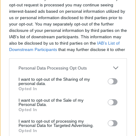
PROGRAMOKKAL ÜNNEPLIK A FELÚJÍTÁST
opt-out request is processed you may continue seeing
interest-based ads based on personal information utilized by
Ügyességi versenyek, KRESZ-kvíz, ingyenes kerékpár- és e-
us or personal information disclosed to third parties prior to
rollerjelölés is várja a családokat augusztus 8-án.
your opt-out. You may separately opt-out of the further
disclosure of your personal information by third parties on the
Szólj hozzá!
IAB’s list of downstream participants. This information may
also be disclosed by us to third parties on the
IAB’s List of
Downstream Participants
that may further disclose it to other
third parties.
Please note that this website/app uses one or more Google
Personal Data Processing Opt Outs
services and may gather and store information including but
not limited to your visit or usage behaviour. You may click to
I want to opt-out of the Sharing of my
personal data.
grant or deny consent to Google and its third-party tags to
Opted In
use your data for below specified purposes in below Google
consent section.
I want to opt-out of the Sale of my
Personal Data.
Opted In
I want to opt-out of processing my
Personal Data for Targeted Advertising.
Opted In