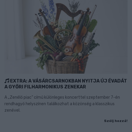
EXTRA: A VÁSÁRCSARNOKBAN NYITJA ÚJ ÉVADÁT
A GYŐRI FILHARMONIKUS ZENEKAR
A „Zenélő piac” című különleges koncerttel szeptember 7-én
rendhagyó helyszínen találkozhat a közönség a klasszikus
zenével.
Szólj hozzá!