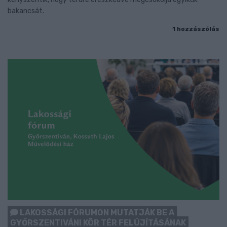
bakancsát.
1 hozzászólás
LAKOSSÁGI FÓRUMON MUTATJÁK BE A
GYŐRSZENTIVÁNI KÖR TÉR FELÚJÍTÁSÁNAK