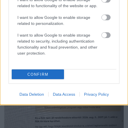
related to functionality of the website or app.
A RÓMAIAKTÓL AZ AGYAGKATONÁKIG –
TÁRLATVEZETÉSEK, WORKSHOP ÉS
I want to allow Google to enable storage
KÖZÖNSÉGTALÁLKOZÓ VÁRJA A LÁTOGATÓKAT A
related to personalization.
GYŐRI RÓMER MÚZEUMBAN
I want to allow Google to enable storage
Ingyenes programokkal és különleges kiállításokkal készülnek a
related to security, including authentication
hét második felére, a hőségriadó idején ráadásul a Várkazamata
functionality and fraud prevention, and other
– Kőtár is díjmentesen látogatható.
user protection.
Szólj hozzá!
CONFIRM
Data Deletion
Data Access
Privacy Policy