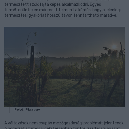
termesztett szőlőfajta képes alkalmazkodni. Egyes
termőterületeken már most felmerül a kérdés, hogy a jelenlegi
termesztési gyakorlat hosszú távon fenntartható marad-e.
Fotó: Pixabay
A változások nem csupán mezőgazdasági problémát jelentenek.
A borászat számos vidéki térségben fontos gazdasági ágazat,