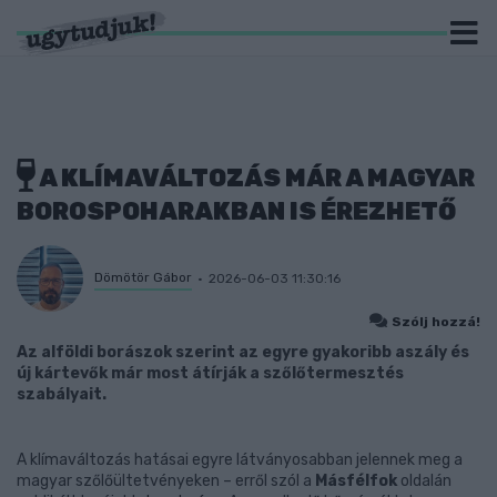
A KLÍMAVÁLTOZÁS MÁR A MAGYAR
BOROSPOHARAKBAN IS ÉREZHETŐ
Dömötör Gábor
2026-06-03 11:30:16
Szólj hozzá!
Az alföldi borászok szerint az egyre gyakoribb aszály és
új kártevők már most átírják a szőlőtermesztés
szabályait.
A klímaváltozás hatásai egyre látványosabban jelennek meg a
magyar szőlőültetvényeken – erről szól a
Másfélfok
oldalán