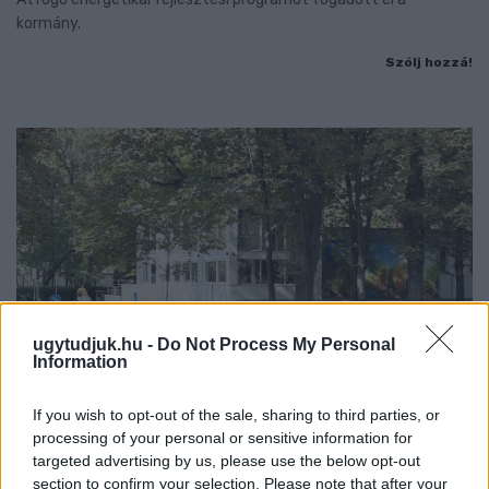
kormány.
Szólj hozzá!
ugytudjuk.hu -
Do Not Process My Personal
Information
If you wish to opt-out of the sale, sharing to third parties, or
processing of your personal or sensitive information for
ÁTADJÁK A MEGÚJULT ERZSÉBET LIGETI
targeted advertising by us, please use the below opt-out
KRESZ-PARKOT GYŐRBEN – CSALÁDI
section to confirm your selection. Please note that after your