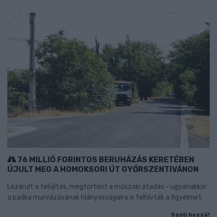
76 MILLIÓ FORINTOS BERUHÁZÁS KERETÉBEN
ÚJULT MEG A HOMOKSORI ÚT GYŐRSZENTIVÁNON
Lezárult a felújítás, megtörtént a műszaki átadás - ugyanakkor
a padka murvázásának hiányosságaira is felhívták a figyelmet.
Szólj hozzá!