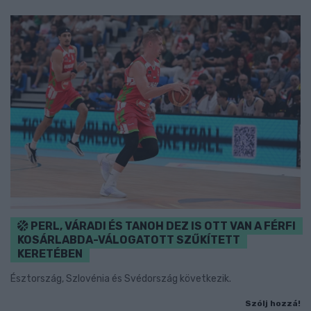
PERL, VÁRADI ÉS TANOH DEZ IS OTT VAN A FÉRFI
KOSÁRLABDA-VÁLOGATOTT SZŰKÍTETT
KERETÉBEN
Észtország, Szlovénia és Svédország következik.
Szólj hozzá!