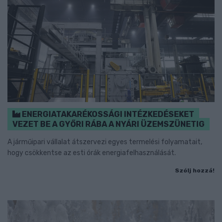
ENERGIATAKARÉKOSSÁGI INTÉZKEDÉSEKET
VEZET BE A GYŐRI RÁBA A NYÁRI ÜZEMSZÜNETIG
A járműipari vállalat átszervezi egyes termelési folyamatait,
hogy csökkentse az esti órák energiafelhasználását.
Szólj hozzá!