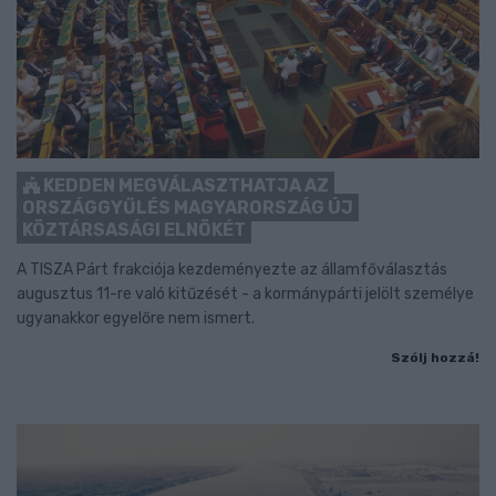
KEDDEN MEGVÁLASZTHATJA AZ
ORSZÁGGYŰLÉS MAGYARORSZÁG ÚJ
KÖZTÁRSASÁGI ELNÖKÉT
A TISZA Párt frakciója kezdeményezte az államfőválasztás
augusztus 11-re való kitűzését - a kormánypárti jelölt személye
ugyanakkor egyelőre nem ismert.
Szólj hozzá!