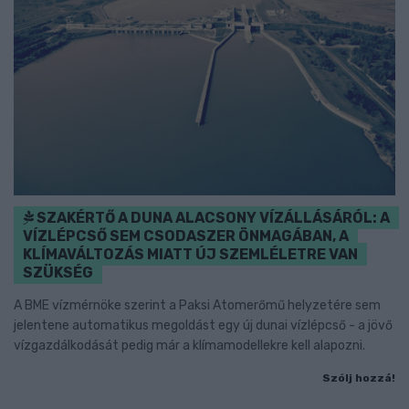
SZAKÉRTŐ A DUNA ALACSONY VÍZÁLLÁSÁRÓL: A
VÍZLÉPCSŐ SEM CSODASZER ÖNMAGÁBAN, A
KLÍMAVÁLTOZÁS MIATT ÚJ SZEMLÉLETRE VAN
SZÜKSÉG
A BME vízmérnöke szerint a Paksi Atomerőmű helyzetére sem
jelentene automatikus megoldást egy új dunai vízlépcső - a jövő
vízgazdálkodását pedig már a klímamodellekre kell alapozni.
Szólj hozzá!