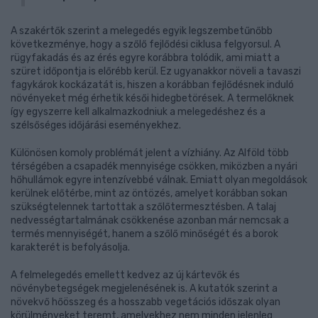
A szakértők szerint a melegedés egyik legszembetűnőbb
következménye, hogy a szőlő fejlődési ciklusa felgyorsul. A
rügyfakadás és az érés egyre korábbra tolódik, ami miatt a
szüret időpontja is előrébb kerül. Ez ugyanakkor növeli a tavaszi
fagykárok kockázatát is, hiszen a korábban fejlődésnek induló
növényeket még érhetik késői hidegbetörések. A termelőknek
így egyszerre kell alkalmazkodniuk a melegedéshez és a
szélsőséges időjárási eseményekhez.
Különösen komoly problémát jelent a vízhiány. Az Alföld több
térségében a csapadék mennyisége csökken, miközben a nyári
hőhullámok egyre intenzívebbé válnak. Emiatt olyan megoldások
kerülnek előtérbe, mint az öntözés, amelyet korábban sokan
szükségtelennek tartottak a szőlőtermesztésben. A talaj
nedvességtartalmának csökkenése azonban már nemcsak a
termés mennyiségét, hanem a szőlő minőségét és a borok
karakterét is befolyásolja.
A felmelegedés emellett kedvez az új kártevők és
növénybetegségek megjelenésének is. A kutatók szerint a
növekvő hőösszeg és a hosszabb vegetációs időszak olyan
körülményeket teremt, amelyekhez nem minden jelenleg