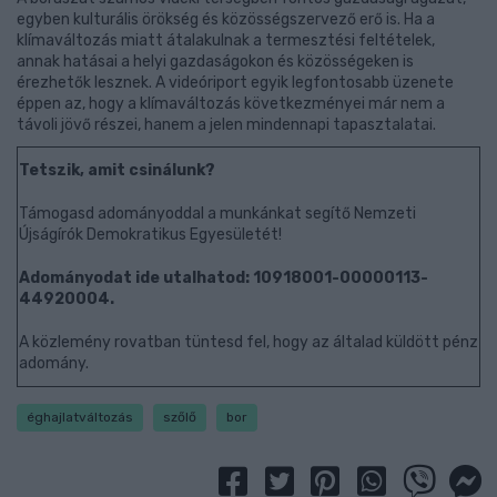
egyben kulturális örökség és közösségszervező erő is. Ha a
klímaváltozás miatt átalakulnak a termesztési feltételek,
annak hatásai a helyi gazdaságokon és közösségeken is
érezhetők lesznek. A videóriport egyik legfontosabb üzenete
éppen az, hogy a klímaváltozás következményei már nem a
távoli jövő részei, hanem a jelen mindennapi tapasztalatai.
Tetszik, amit csinálunk?
Támogasd adományoddal a munkánkat segítő Nemzeti
Újságírók Demokratikus Egyesületét!
Adományodat ide utalhatod: 10918001-00000113-
44920004.
A közlemény rovatban tüntesd fel, hogy az általad küldött pénz
adomány.
éghajlatváltozás
szőlő
bor