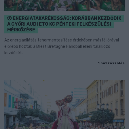
ENERGIATAKARÉKOSSÁG: KORÁBBAN KEZDŐDIK
A GYŐRI AUDI ETO KC PÉNTEKI FELKÉSZÜLÉSI
MÉRKŐZÉSE
Az energiaellátás tehermentesítése érdekében másfél órával
előrébb hozták a Brest Bretagne Handball elleni találkozó
kezdését.
1 hozzászólás