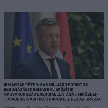
MAGYAR PÉTER: 868 MILLIÁRD FORINTOS
BERUHÁZÁSI CSOMAGGAL ERŐSÍTIK
MAGYARORSZÁG ENERGIAELLÁTÁSÁT, MIKÖZBEN
TOVÁBBRA IS KRITIKUS NAPOK ELÉ NÉZ AZ ORSZÁG
Átfogó energetikai fejlesztési programot fogadott el a