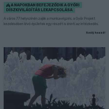
A NAPOKBAN BEFEJEZŐDIK A GYŐRI
DÍSZKIVILÁGÍTÁS LEKAPCSOLÁSA
A város 77 helyszínén zajlik a munkavégzés, a Győr Projekt
kezelésében lévő épületek egy részét is érinti az intézkedés.
Szólj hozzá!