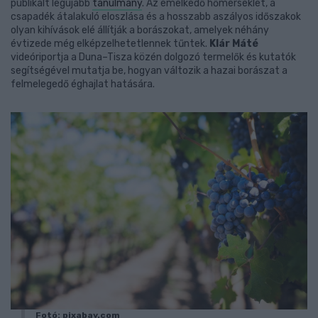
publikált legújabb
tanulmány
. Az emelkedő hőmérséklet, a
csapadék átalakuló eloszlása és a hosszabb aszályos időszakok
olyan kihívások elé állítják a borászokat, amelyek néhány
évtizede még elképzelhetetlennek tűntek.
Klár Máté
videóriportja a Duna–Tisza közén dolgozó termelők és kutatók
segítségével mutatja be, hogyan változik a hazai borászat a
felmelegedő éghajlat hatására.
Fotó: pixabay.com