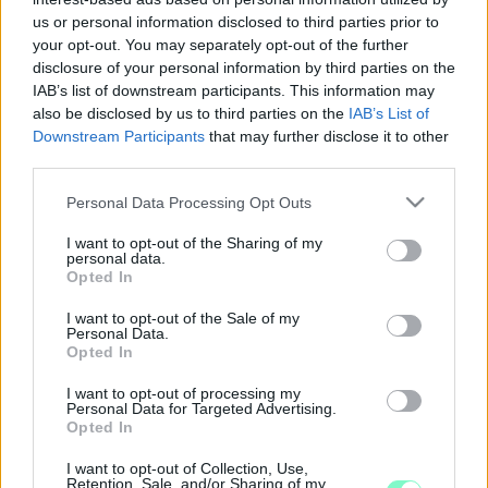
2026. június. 05. 15:15
us or personal information disclosed to third parties prior to
Lakossági fórumon ismertették a belvárosi park megújításának
your opt-out. You may separately opt-out of the further
részleteit.
disclosure of your personal information by third parties on the
LAKOSSÁGI FÓRUMON MUTATJÁK BE A GYŐRI
IAB’s list of downstream participants. This information may
BISINGER SÉTÁNY MEGÚJÍTÁSÁNAK TERVEIT
also be disclosed by us to third parties on the
IAB’s List of
2026. június. 02. 15:49
Downstream Participants
that may further disclose it to other
A 625 millió forintos uniós támogatásból megvalósuló
third parties.
beruházás a park teljes zöldfelületi rekonstrukcióját célozza.
Please note that this website/app uses one or more Google
Personal Data Processing Opt Outs
GYERMEKNAPON ÚJRA MEGNYITOTTÁK -
services and may gather and store information including but
ISMÉT LÁTOGATHATÓ A NÉPSZERŰ VIZES
not limited to your visit or usage behaviour. You may click to
I want to opt-out of the Sharing of my
JÁTSZÓTÉR GYŐRBEN
personal data.
grant or deny consent to Google and its third-party tags to
Opted In
2026. június. 01. 15:33
use your data for below specified purposes in below Google
Megint várja a családokat a Bisinger sétány különleges vízi
consent section.
I want to opt-out of the Sale of my
játszóparkja.
Personal Data.
Opted In
FAÁPOLÁS ÉS FAKIVÁGÁS KEZDŐDIK A GYŐRI
BISINGER SÉTÁNYON
I want to opt-out of processing my
Personal Data for Targeted Advertising.
2026. január. 22. 08:20
Opted In
Szakértői vizsgálatok alapján avatkoznak be, a cél a
balesetveszély megszüntetése és a zöldfelület hosszú távú
I want to opt-out of Collection, Use,
megőrzése.
Retention, Sale, and/or Sharing of my