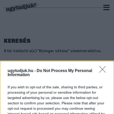
KERESÉS
8 hír találató a(z) "Bisinger sétány" cimkével ellátva.
LAKOSSÁGI FÓRUMOT TARTANAK GYŐRBEN, A
BISINGER JÓZSEF SÉTÁNY TERVEZETT
ugytudjuk.hu -
Do Not Process My Personal
MÓDOSÍTÁSÁRÓL
Information
2026. július. 21. 09:07
Július 23-án a Városházán ismertetik az övezeti paraméterek
If you wish to opt-out of the sale, sharing to third parties, or
változtatására vonatkozó javaslatot.
processing of your personal or sensitive information for
TÖBB FA, ÚJ KUTYAFUTTATÓ ÉS MEGÚJULÓ
targeted advertising by us, please use the below opt-out
JÁTSZÓTÉR – BEMUTATTÁK A BISINGER
section to confirm your selection. Please note that after your
SÉTÁNY TERVEIT
opt-out request is processed you may continue seeing
interest-based ads based on personal information utilized by