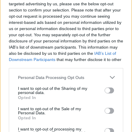
A 25 év alatt összesen 662 000 darab TT Coupé és TT Roadster
targeted advertising by us, please use the below opt-out
modellt készítettek a győri munkatársak.
section to confirm your selection. Please note that after your
AUDI-SZAKSZERVEZET: EGYÜTTMŰKÖDÜNK A
opt-out request is processed you may continue seeing
HATÓSÁGOKKAL
interest-based ads based on personal information utilized by
us or personal information disclosed to third parties prior to
2023. október. 06. 08:27
your opt-out. You may separately opt-out of the further
Az elnök szerint az AHFSZ anyagi helyzete továbbra is stabil és
disclosure of your personal information by third parties on the
előremutató.
IAB’s list of downstream participants. This information may
INFORMATIKAI HIBA MIATT ÁLLNAK A
also be disclosed by us to third parties on the
IAB’s List of
VOLKSWAGEN-KONSZERN GYÁRAI, A GYŐRI
Downstream Participants
that may further disclose it to other
AUDI IS ÉRINTETT
third parties.
2023. szeptember. 28. 08:29
Please note that this website/app uses one or more Google
Világszerte állnak a Volkswagen gyárai.
Personal Data Processing Opt Outs
services and may gather and store information including but
LÁZÁR JÁNOS AZ AUDIBA IS ELLÁTOGATOTT
not limited to your visit or usage behaviour. You may click to
I want to opt-out of the Sharing of my
PÉNTEKEN
personal data.
grant or deny consent to Google and its third-party tags to
Opted In
2023. június. 19. 12:10
use your data for below specified purposes in below Google
A miniszter elsőként a belső égésű V6 Otto motorokat, majd a
consent section.
I want to opt-out of the Sale of my
hamarosan induló PPE elektromos hajtások gyártóterületét
Personal Data.
tekintette meg.
Opted In
KÖZOKIRAT-HAMISÍTÁS GYANÚJÁVAL FOLYIK
I want to opt-out of processing my
NYOMOZÁS A GYŐRI AUDI