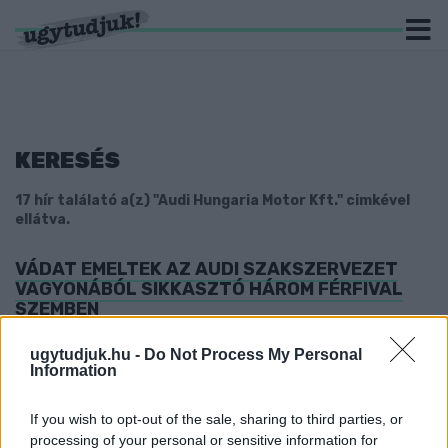
KERESÉS
17 hír találató a(z) "Audi Hungaria Motor Kft." cimkével
ellátva.
VÁDAT EMELTEK AZ AUDI SZAKSZERVEZET
VAGYONÁBÓL SIKKASZTÓ HÁROM FÉRFIVAL
SZEMBEN
2025. december. 01. 08:57
ugytudjuk.hu -
Do Not Process My Personal
Több mint 500 millió forintot nyúltak le négy év alatt.
Information
AZ AUDI HUNGARIÁNÁL LEGÖRDÜLT AZ
UTOLSÓ AUDI TT A GYÁRTÓSORRÓL
If you wish to opt-out of the sale, sharing to third parties, or
2023. november. 14. 16:26
processing of your personal or sensitive information for