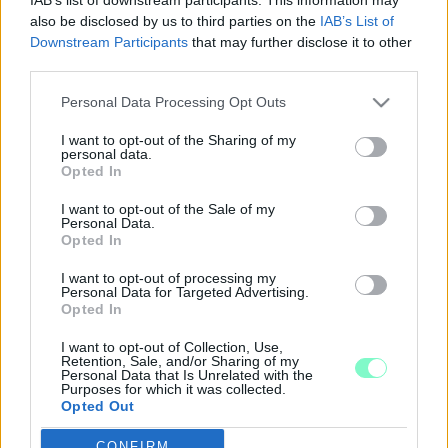
A jövő évi választásoktól valószínűleg nem független, hogy
also be disclosed by us to third parties on the
IAB’s List of
központosítás helyett most épp az államháztartáson kívülre
Downstream Participants
that may further disclose it to other
szervez ki hatásköröket és pénzeket a kormány.
third parties.
AHOGY AZ VÁRHATÓ VOLT: ÓRIÁSIT UGROTT A
HIÁNY
Please note that this website/app uses one or more Google
Personal Data Processing Opt Outs
services and may gather and store information including but
2021. Április. 01. 09:55
not limited to your visit or usage behaviour. You may click to
I want to opt-out of the Sharing of my
8,1 százalékra hízott az államháztartás GDP-arányos hiánya
personal data.
grant or deny consent to Google and its third-party tags to
2020-ban. Megugrott az államadósság is.
Opted In
use your data for below specified purposes in below Google
MÉG SAJÁT ÖNKORMÁNYZATAIT IS
consent section.
I want to opt-out of the Sale of my
FELÁLDOZNÁ A FIDESZ, CSAKHOGY
Personal Data.
SZÉTTERÍTSE A FELELŐSSÉGET
Opted In
2020. november. 17. 14:36
I want to opt-out of processing my
Parragh László, a Magyar Kereskedelmi és Iparkamara elnöke a
Personal Data for Targeted Advertising.
kormányzati szócsőben tett kijelentése az önkormányzati adók
Opted In
elvonásáról nem véletlen elszólás, hanem tudatos
kommunikációs lépés a kormányzat részéről. Egyrészről jól
I want to opt-out of Collection, Use,
illeszkedik az utóbbi évek, évtizedek önkormányzatiságot
Retention, Sale, and/or Sharing of my
Personal Data that Is Unrelated with the
leépítő kormányzati narratívájába, másrészről kiválóan alkalmas
Purposes for which it was collected.
a koronavírus-járvánnyal kapcsolatos bénázás miatti felelősség
Opted Out
szétterítésére.
CZEGLÉDY CSABA: A SIKERPROPAGANDA NEM
CONFIRM