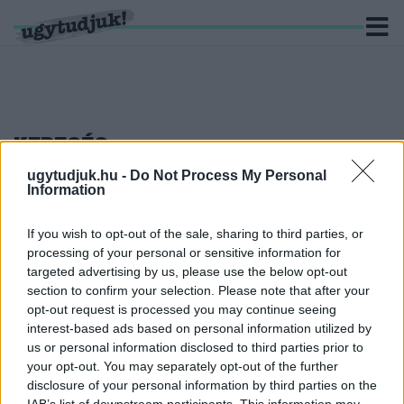
KERESÉS
ugytudjuk.hu -
Do Not Process My Personal
5 hír találató a(z) "állam" cimkével ellátva.
Information
MINDEN SEGÍTSÉGET AZ ÁLLAMTÓL VÁRUNK,
If you wish to opt-out of the sale, sharing to third parties, or
SAJÁT FELELŐSSÉGÜNKET VISZONT
processing of your personal or sensitive information for
ELHÁRÍTJUK
targeted advertising by us, please use the below opt-out
2021. augusztus. 09. 19:45
section to confirm your selection. Please note that after your
Még a kínaiaknál is jobban támaszkodunk az államra, csak az
opt-out request is processed you may continue seeing
oroszok tudtak megelőzni ebben.
interest-based ads based on personal information utilized by
BIZTOS AMI BIZTOS, A FIDESZESEK MINDEN
us or personal information disclosed to third parties prior to
VAGYONT „KIMENTENEK” AZ ÁLLAM ALÓL
your opt-out. You may separately opt-out of the further
disclosure of your personal information by third parties on the
2021. július. 15. 16:25
IAB’s list of downstream participants. This information may