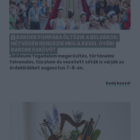
BAROKK POMPÁBA ÖLTÖZIK A BELVÁROS:
HÉTVÉGÉN RENDEZIK MEG A XXXIII. GYŐRI
BAROKK ESKÜVŐT
Jubileumi fogadalom megerősítés, történelmi
felvonulás, tűzshow és vezetett séták is várják az
érdeklődőket augusztus 7–8-án.
Szólj hozzá!