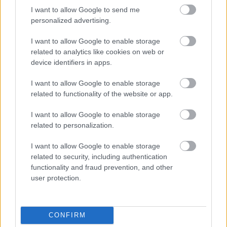
I want to allow Google to send me
personalized advertising.
I want to allow Google to enable storage
related to analytics like cookies on web or
device identifiers in apps.
I want to allow Google to enable storage
related to functionality of the website or app.
CSILLAGOK, HULLÓCSILLAGOK ÉS
I want to allow Google to enable storage
NAPFOGYATKOZÁS: KÜLÖNLEGES
related to personalization.
CSILLAGÁSZATI PROGRAMOK JÖNNEK GYŐRBEN
ÉS NYÚLON
I want to allow Google to enable storage
Három estén is az égbolt kerül a középpontba:
related to security, including authentication
távcsöves megfigyelések, zenés installációk és
functionality and fraud prevention, and other
lézeres csillagtúrák mellett augusztus 12-én egy
user protection.
látványos részleges napfogyatkozást is
megfigyelhetnek az érdeklődők.
CONFIRM
Szólj hozzá!