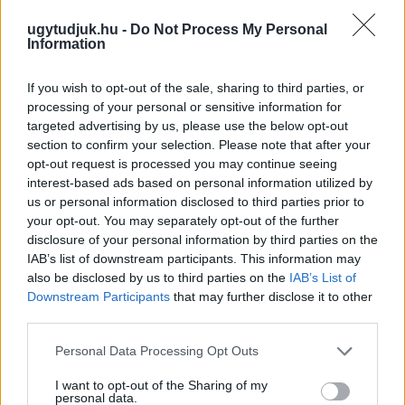
ugytudjuk.hu -
Do Not Process My Personal
Information
If you wish to opt-out of the sale, sharing to third parties, or
processing of your personal or sensitive information for
targeted advertising by us, please use the below opt-out
section to confirm your selection. Please note that after your
MIT LEHET TENNI, HA A BABA NEM FOGADJA EL
A CUMISÜVEGET?
opt-out request is processed you may continue seeing
Sok szülő találkozik azzal a helyzettel, hogy a baba
interest-based ads based on personal information utilized by
egyszerűen elutasítja a cumisüveget.
us or personal information disclosed to third parties prior to
your opt-out. You may separately opt-out of the further
disclosure of your personal information by third parties on the
Szólj hozzá!
IAB’s list of downstream participants. This information may
also be disclosed by us to third parties on the
IAB’s List of
Downstream Participants
that may further disclose it to other
third parties.
Please note that this website/app uses one or more Google
Personal Data Processing Opt Outs
services and may gather and store information including but
not limited to your visit or usage behaviour. You may click to
I want to opt-out of the Sharing of my
personal data.
grant or deny consent to Google and its third-party tags to