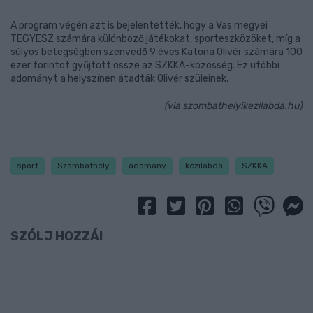
A program végén azt is bejelentették, hogy a Vas megyei
TEGYESZ számára különböző játékokat, sporteszközöket, míg a
súlyos betegségben szenvedő 9 éves Katona Olivér számára 100
ezer forintot gyűjtött össze az SZKKA-közösség. Ez utóbbi
adományt a helyszínen átadták Olivér szüleinek.
(via szombathelyikezilabda.hu)
sport
Szombathely
adomány
kézilabda
SZKKA
SZÓLJ HOZZÁ!