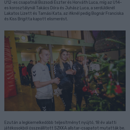
U12-es csapatnál Bozsodi Eszter és Horváth Luca, míg az U14-
es korosztálynál Takács Dóra és Juhász Luca, a serdülőknél
Lakatos Lizett és Tamási Kata, az ifiknél pedig Bognár Franciska
és Kiss Brigitta kapott elismerést.
Ezután a legkiemelkedőbb teljesítményt nyújtó, 18 év alatti
játékosokból összeállított SZKKA allstar-csapatot mutatták be.