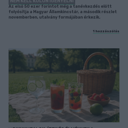
NEM KELL KÜLÖN IGÉNYELNI
Az első 50 ezer forintot még a tanévkezdés előtt
folyósítja a Magyar Államkincstár, a második részlet
novemberben, utalvány formájában érkezik.
1 hozzászólás