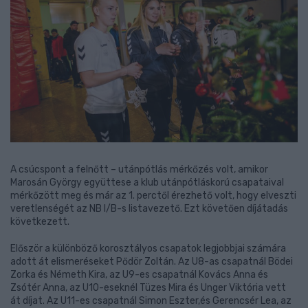
A csúcspont a felnőtt – utánpótlás mérkőzés volt, amikor
Marosán György együttese a klub utánpótláskorú csapataival
mérkőzött meg és már az 1. perctől érezhető volt, hogy elveszti
veretlenségét az NB I/B-s listavezető. Ezt követően díjátadás
következett.
Először a különböző korosztályos csapatok legjobbjai számára
adott át elismeréseket Pődör Zoltán. Az U8-as csapatnál Bödei
Zorka és Németh Kira, az U9-es csapatnál Kovács Anna és
Zsótér Anna, az U10-eseknél Tüzes Mira és Unger Viktória vett
át díjat. Az U11-es csapatnál Simon Eszter,és Gerencsér Lea, az