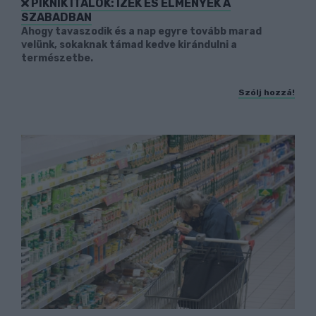
PIKNIK ITALOK: ÍZEK ÉS ÉLMÉNYEK A
SZABADBAN
Ahogy tavaszodik és a nap egyre tovább marad
velünk, sokaknak támad kedve kirándulni a
természetbe.
Szólj hozzá!