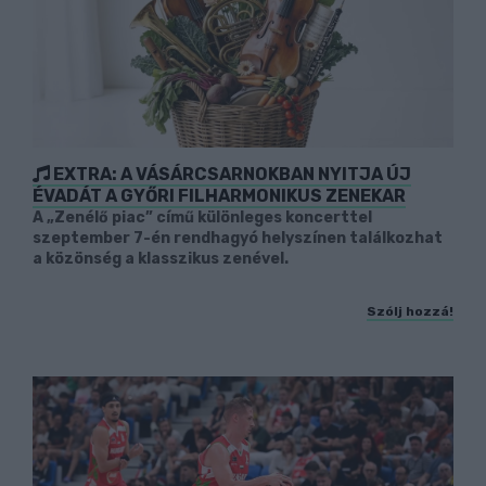
EXTRA: A VÁSÁRCSARNOKBAN NYITJA ÚJ
ÉVADÁT A GYŐRI FILHARMONIKUS ZENEKAR
A „Zenélő piac” című különleges koncerttel
szeptember 7-én rendhagyó helyszínen találkozhat
a közönség a klasszikus zenével.
Szólj hozzá!