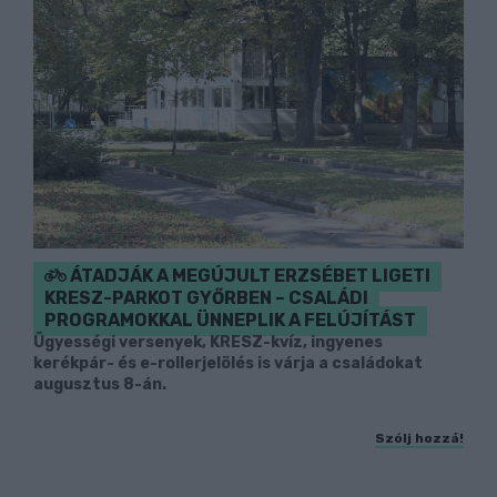
ÁTADJÁK A MEGÚJULT ERZSÉBET LIGETI
KRESZ-PARKOT GYŐRBEN – CSALÁDI
PROGRAMOKKAL ÜNNEPLIK A FELÚJÍTÁST
Ügyességi versenyek, KRESZ-kvíz, ingyenes
kerékpár- és e-rollerjelölés is várja a családokat
augusztus 8-án.
Szólj hozzá!