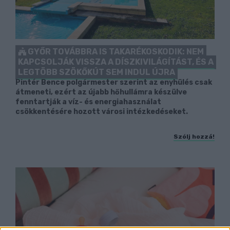
GYŐR TOVÁBBRA IS TAKARÉKOSKODIK: NEM
KAPCSOLJÁK VISSZA A DÍSZKIVILÁGÍTÁST, ÉS A
LEGTÖBB SZÖKŐKÚT SEM INDUL ÚJRA
Pintér Bence polgármester szerint az enyhülés csak
átmeneti, ezért az újabb hőhullámra készülve
fenntartják a víz- és energiahasználat
csökkentésére hozott városi intézkedéseket.
Szólj hozzá!