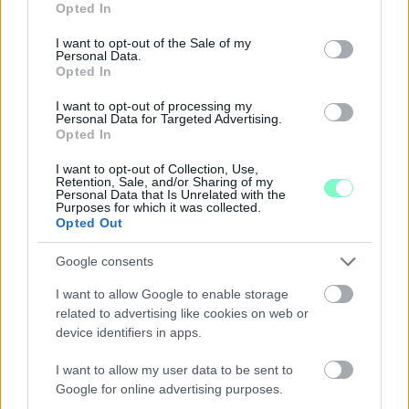
Opted In
use your data for below specified purposes in below Google
consent section.
I want to opt-out of the Sale of my
Personal Data.
Opted In
I want to opt-out of processing my
Personal Data for Targeted Advertising.
Opted In
NEM VÁRT HELYEN IS OKOZHAT PROBLÉMÁKAT
AZ EXTRÉM HŐSÉG: A TALAJKÖZELI ÓZON AZ ÚJ
I want to opt-out of Collection, Use,
Retention, Sale, and/or Sharing of my
VESZÉLYFORRÁS
Personal Data that Is Unrelated with the
A forró, napos időjárás kedvez a talajközeli ózon
Purposes for which it was collected.
kialakulásának, amely irritálhatja a légutakat,
Opted Out
ronthatja a tüdő működését és különösen veszélyes
lehet a krónikus betegek számára.
Google consents
I want to allow Google to enable storage
Szólj hozzá!
related to advertising like cookies on web or
device identifiers in apps.
I want to allow my user data to be sent to
Google for online advertising purposes.