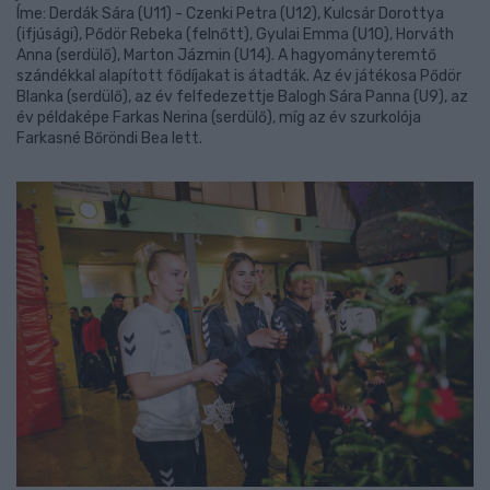
Íme: Derdák Sára (U11) - Czenki Petra (U12), Kulcsár Dorottya
(ifjúsági), Pődör Rebeka (felnőtt), Gyulai Emma (U10), Horváth
Anna (serdülő), Marton Jázmin (U14). A hagyományteremtő
szándékkal alapított fődíjakat is átadták. Az év játékosa Pődör
Blanka (serdülő), az év felfedezettje Balogh Sára Panna (U9), az
év példaképe Farkas Nerina (serdülő), míg az év szurkolója
Farkasné Bőröndi Bea lett.