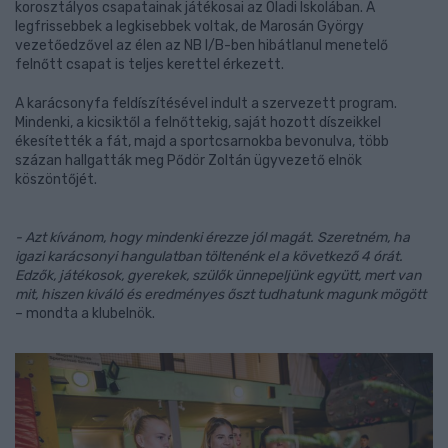
korosztályos csapatainak játékosai az Oladi Iskolában. A
legfrissebbek a legkisebbek voltak, de Marosán György
vezetőedzővel az élen az NB I/B-ben hibátlanul menetelő
felnőtt csapat is teljes kerettel érkezett.
A karácsonyfa feldíszítésével indult a szervezett program.
Mindenki, a kicsiktől a felnőttekig, saját hozott díszeikkel
ékesítették a fát, majd a sportcsarnokba bevonulva, több
százan hallgatták meg Pődör Zoltán ügyvezető elnök
köszöntőjét.
- Azt kívánom, hogy mindenki érezze jól magát. Szeretném, ha
igazi karácsonyi hangulatban töltenénk el a következő 4 órát.
Edzők, játékosok, gyerekek, szülők ünnepeljünk együtt, mert van
mit, hiszen kiváló és eredményes őszt tudhatunk magunk mögött
– mondta a klubelnök.