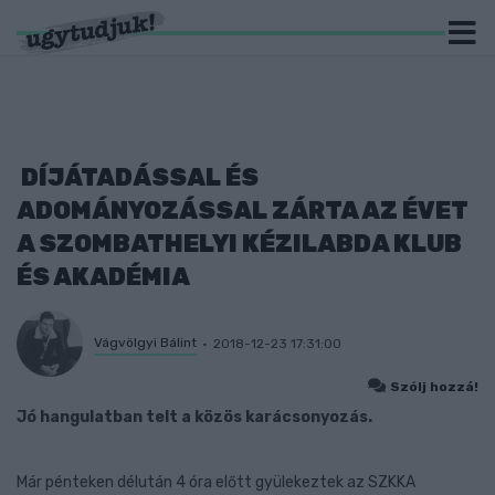
DÍJÁTADÁSSAL ÉS
ADOMÁNYOZÁSSAL ZÁRTA AZ ÉVET
A SZOMBATHELYI KÉZILABDA KLUB
ÉS AKADÉMIA
Vágvölgyi Bálint
2018-12-23 17:31:00
Szólj hozzá!
Jó hangulatban telt a közös karácsonyozás.
Már pénteken délután 4 óra előtt gyülekeztek az SZKKA