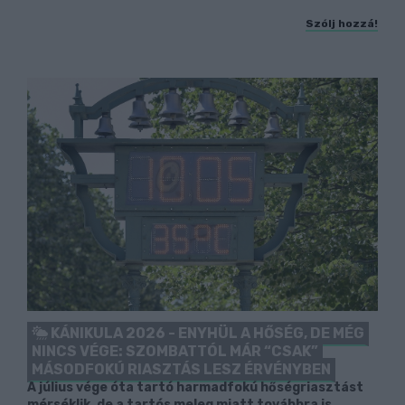
Szólj hozzá!
KÁNIKULA 2026 - ENYHÜL A HŐSÉG, DE MÉG
NINCS VÉGE: SZOMBATTÓL MÁR “CSAK”
MÁSODFOKÚ RIASZTÁS LESZ ÉRVÉNYBEN
A július vége óta tartó harmadfokú hőségriasztást
mérséklik, de a tartós meleg miatt továbbra is