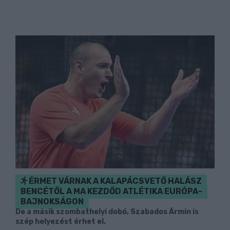
ÉRMET VÁRNAK A KALAPÁCSVETŐ HALÁSZ
BENCÉTŐL A MA KEZDŐD ATLÉTIKA EURÓPA-
BAJNOKSÁGON
De a másik szombathelyi dobó, Szabados Ármin is
szép helyezést érhet el.