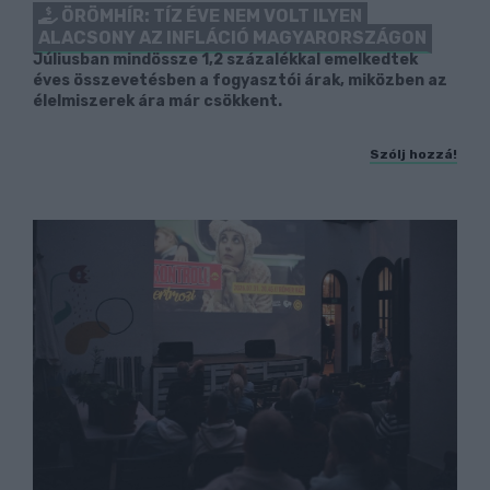
ÖRÖMHÍR: TÍZ ÉVE NEM VOLT ILYEN
ALACSONY AZ INFLÁCIÓ MAGYARORSZÁGON
Júliusban mindössze 1,2 százalékkal emelkedtek
éves összevetésben a fogyasztói árak, miközben az
élelmiszerek ára már csökkent.
Szólj hozzá!