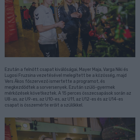
Ezután a felnőtt csapat kiválóságai, Mayer Maja, Varga Niki és
Lugosi Fruzsina vezetésével melegített be a közösség, majd
Vers Ákos főszervező ismertette a programot, és
megkezdődtek a sorversenyek. Ezután szülő-gyermek
mérkőzések következtek. A 15 perces összecsapások során az
U8-as, az U9-es, az U10-es, az U11, az U12-es és az U14-es
csapat is összemérte erőit a szülőkkel.