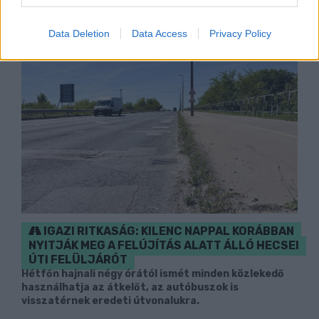
Data Deletion
Data Access
Privacy Policy
IGAZI RITKASÁG: KILENC NAPPAL KORÁBBAN
NYITJÁK MEG A FELÚJÍTÁS ALATT ÁLLÓ HECSEI
ÚTI FELÜLJÁRÓT
Hétfőn hajnali négy órától ismét minden közlekedő
használhatja az átkelőt, az autóbuszok is
visszatérnek eredeti útvonalukra.