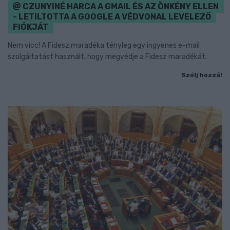
CZUNYINÉ HARCA A GMAIL ÉS AZ ÖNKÉNY ELLEN
- LETILTOTTA A GOOGLE A VÉDVONAL LEVELEZŐ
FIÓKJÁT
Nem vicc! A Fidesz maradéka tényleg egy ingyenes e-mail
szolgáltatást használt, hogy megvédje a Fidesz maradékát.
Szólj hozzá!