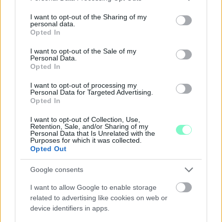
services and may gather and store information including but
Középpontban a hagyományőrzés, de lesz Pogány Induló és
not limited to your visit or usage behaviour. You may click to
I want to opt-out of the Sharing of my
personal data.
Majka koncert, jóga szeánsz, “borhajózás” és egy csomó minden
grant or deny consent to Google and its third-party tags to
Opted In
más.
use your data for below specified purposes in below Google
consent section.
I want to opt-out of the Sale of my
Szólj hozzá!
Personal Data.
Opted In
I want to opt-out of processing my
Personal Data for Targeted Advertising.
Opted In
I want to opt-out of Collection, Use,
Retention, Sale, and/or Sharing of my
Personal Data that Is Unrelated with the
Purposes for which it was collected.
Opted Out
Google consents
I want to allow Google to enable storage
related to advertising like cookies on web or
device identifiers in apps.