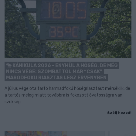
KÁNIKULA 2026 - ENYHÜL A HŐSÉG, DE MÉG
NINCS VÉGE: SZOMBATTÓL MÁR “CSAK”
MÁSODFOKÚ RIASZTÁS LESZ ÉRVÉNYBEN
A július vége óta tartó harmadfokú hőségriasztást mérséklik, de
a tartós meleg miatt továbbra is fokozott óvatosságra van
szükség.
Szólj hozzá!