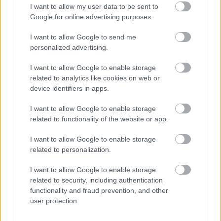
I want to allow my user data to be sent to
ENERGIATAKARÉKOSSÁG: KORÁBBAN KEZDŐDIK
Google for online advertising purposes.
A GYŐRI AUDI ETO KC PÉNTEKI FELKÉSZÜLÉSI
MÉRKŐZÉSE
I want to allow Google to send me
personalized advertising.
Az energiaellátás tehermentesítése érdekében másfél órával
előrébb hozták a Brest Bretagne Handball elleni találkozó
I want to allow Google to enable storage
kezdését.
related to analytics like cookies on web or
device identifiers in apps.
1 hozzászólás
I want to allow Google to enable storage
related to functionality of the website or app.
I want to allow Google to enable storage
related to personalization.
I want to allow Google to enable storage
related to security, including authentication
functionality and fraud prevention, and other
user protection.