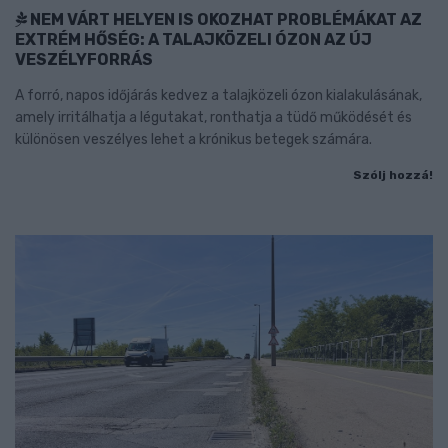
NEM VÁRT HELYEN IS OKOZHAT PROBLÉMÁKAT AZ
EXTRÉM HŐSÉG: A TALAJKÖZELI ÓZON AZ ÚJ
VESZÉLYFORRÁS
A forró, napos időjárás kedvez a talajközeli ózon kialakulásának,
amely irritálhatja a légutakat, ronthatja a tüdő működését és
különösen veszélyes lehet a krónikus betegek számára.
Szólj hozzá!