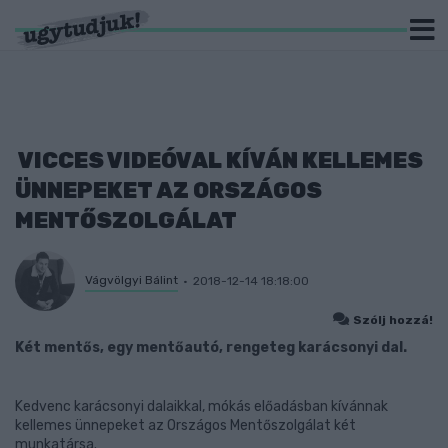
VICCES VIDEÓVAL KÍVÁN KELLEMES
ÜNNEPEKET AZ ORSZÁGOS
MENTŐSZOLGÁLAT
Vágvölgyi Bálint
2018-12-14 18:18:00
Szólj hozzá!
Két mentős, egy mentőautó, rengeteg karácsonyi dal.
Kedvenc karácsonyi dalaikkal, mókás előadásban kívánnak
kellemes ünnepeket az Országos Mentőszolgálat két
munkatársa.