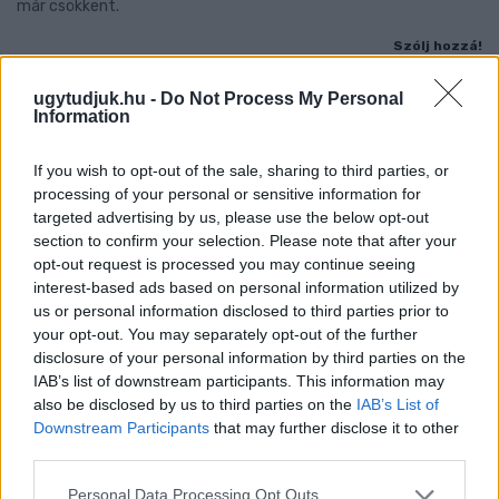
már csökkent.
Szólj hozzá!
ugytudjuk.hu -
Do Not Process My Personal
Information
If you wish to opt-out of the sale, sharing to third parties, or
processing of your personal or sensitive information for
targeted advertising by us, please use the below opt-out
section to confirm your selection. Please note that after your
opt-out request is processed you may continue seeing
interest-based ads based on personal information utilized by
us or personal information disclosed to third parties prior to
your opt-out. You may separately opt-out of the further
disclosure of your personal information by third parties on the
IAB’s list of downstream participants. This information may
also be disclosed by us to third parties on the
IAB’s List of
Downstream Participants
that may further disclose it to other
A BAROKK ÖSSZES ÁRNYALATA ÉS MÉG EGY SOR
third parties.
KIVÁLÓ PROGRAM VÁR MINDENKIT EZEN A HÉTVÉGÉN
Please note that this website/app uses one or more Google
GYŐRBEN
Personal Data Processing Opt Outs