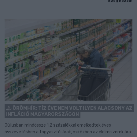
Szólj hozzá!
ÖRÖMHÍR: TÍZ ÉVE NEM VOLT ILYEN ALACSONY AZ
INFLÁCIÓ MAGYARORSZÁGON
Júliusban mindössze 1,2 százalékkal emelkedtek éves
összevetésben a fogyasztói árak, miközben az élelmiszerek ára