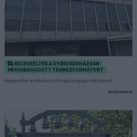
KICSERÉLTÉK A GYŐRI KÓRHÁZBAN
MEGHIBÁSODOTT TRANSZFORMÁTORT
Megkezdték az elhalasztott egészségügyi ellátásokat.
Szólj hozzá!