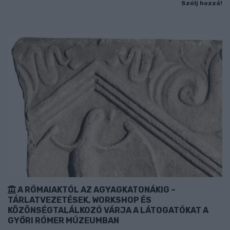
Szólj hozzá!
A RÓMAIAKTÓL AZ AGYAGKATONÁKIG –
TÁRLATVEZETÉSEK, WORKSHOP ÉS
KÖZÖNSÉGTALÁLKOZÓ VÁRJA A LÁTOGATÓKAT A
GYŐRI RÓMER MÚZEUMBAN