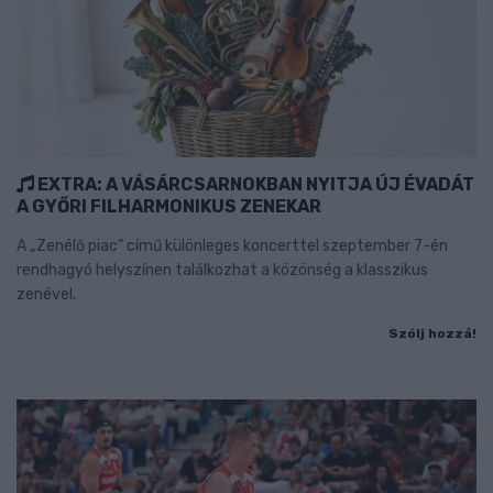
EXTRA: A VÁSÁRCSARNOKBAN NYITJA ÚJ ÉVADÁT
A GYŐRI FILHARMONIKUS ZENEKAR
A „Zenélő piac” című különleges koncerttel szeptember 7-én
rendhagyó helyszínen találkozhat a közönség a klasszikus
zenével.
Szólj hozzá!