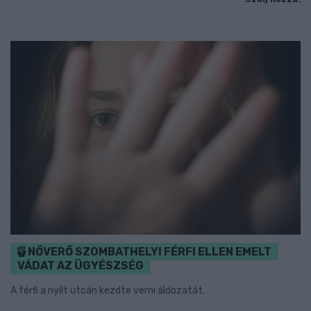
NŐVERŐ SZOMBATHELYI FÉRFI ELLEN EMELT
VÁDAT AZ ÜGYÉSZSÉG
A férfi a nyílt utcán kezdte verni áldozatát.