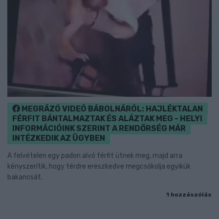
MEGRÁZÓ VIDEÓ BÁBOLNÁRÓL: HAJLÉKTALAN
FÉRFIT BÁNTALMAZTAK ÉS ALÁZTAK MEG - HELYI
INFORMÁCIÓINK SZERINT A RENDŐRSÉG MÁR
INTÉZKEDIK AZ ÜGYBEN
A felvételen egy padon alvó férfit ütnek meg, majd arra
kényszerítik, hogy térdre ereszkedve megcsókolja egyikük
bakancsát.
1 hozzászólás