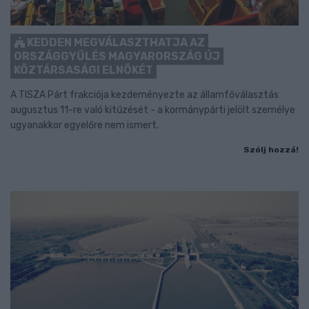
KEDDEN MEGVÁLASZTHATJA AZ
ORSZÁGGYŰLÉS MAGYARORSZÁG ÚJ
KÖZTÁRSASÁGI ELNÖKÉT
A TISZA Párt frakciója kezdeményezte az államfőválasztás
augusztus 11-re való kitűzését - a kormánypárti jelölt személye
ugyanakkor egyelőre nem ismert.
Szólj hozzá!