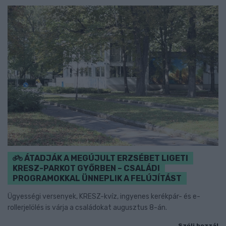
ÁTADJÁK A MEGÚJULT ERZSÉBET LIGETI
KRESZ-PARKOT GYŐRBEN – CSALÁDI
PROGRAMOKKAL ÜNNEPLIK A FELÚJÍTÁST
Ügyességi versenyek, KRESZ-kvíz, ingyenes kerékpár- és e-
rollerjelölés is várja a családokat augusztus 8-án.
Szólj hozzá!