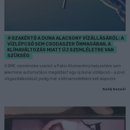
SZAKÉRTŐ A DUNA ALACSONY VÍZÁLLÁSÁRÓL: A
VÍZLÉPCSŐ SEM CSODASZER ÖNMAGÁBAN, A
KLÍMAVÁLTOZÁS MIATT ÚJ SZEMLÉLETRE VAN
SZÜKSÉG
A BME vízmérnöke szerint a Paksi Atomerőmű helyzetére sem
jelentene automatikus megoldást egy új dunai vízlépcső - a jövő
vízgazdálkodását pedig már a klímamodellekre kell alapozni.
Szólj hozzá!