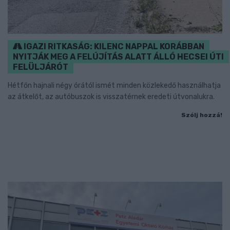
IGAZI RITKASÁG: KILENC NAPPAL KORÁBBAN
NYITJÁK MEG A FELÚJÍTÁS ALATT ÁLLÓ HECSEI ÚTI
FELÜLJÁRÓT
Hétfőn hajnali négy órától ismét minden közlekedő használhatja
az átkelőt, az autóbuszok is visszatérnek eredeti útvonalukra.
Szólj hozzá!