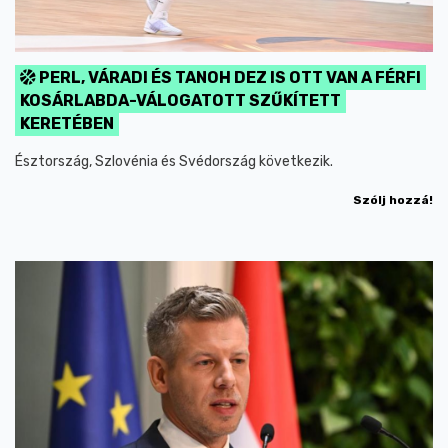
PERL, VÁRADI ÉS TANOH DEZ IS OTT VAN A FÉRFI
KOSÁRLABDA-VÁLOGATOTT SZŰKÍTETT
KERETÉBEN
Észtország, Szlovénia és Svédország következik.
Szólj hozzá!