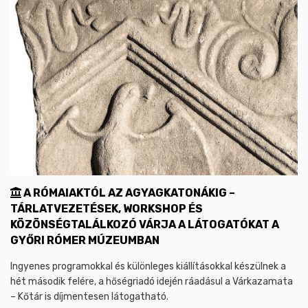
A RÓMAIAKTÓL AZ AGYAGKATONÁKIG –
TÁRLATVEZETÉSEK, WORKSHOP ÉS
KÖZÖNSÉGTALÁLKOZÓ VÁRJA A LÁTOGATÓKAT A
GYŐRI RÓMER MÚZEUMBAN
Ingyenes programokkal és különleges kiállításokkal készülnek a
hét második felére, a hőségriadó idején ráadásul a Várkazamata
– Kőtár is díjmentesen látogatható.