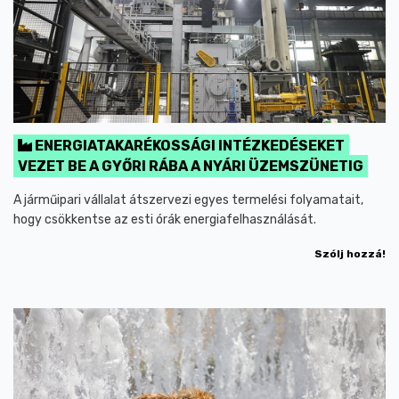
ENERGIATAKARÉKOSSÁGI INTÉZKEDÉSEKET
VEZET BE A GYŐRI RÁBA A NYÁRI ÜZEMSZÜNETIG
A járműipari vállalat átszervezi egyes termelési folyamatait,
hogy csökkentse az esti órák energiafelhasználását.
Szólj hozzá!