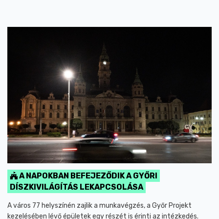
A NAPOKBAN BEFEJEZŐDIK A GYŐRI
DÍSZKIVILÁGÍTÁS LEKAPCSOLÁSA
A város 77 helyszínén zajlik a munkavégzés, a Győr Projekt
kezelésében lévő épületek egy részét is érinti az intézkedés.