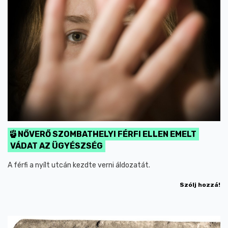
NŐVERŐ SZOMBATHELYI FÉRFI ELLEN EMELT
VÁDAT AZ ÜGYÉSZSÉG
A férfi a nyílt utcán kezdte verni áldozatát.
Szólj hozzá!