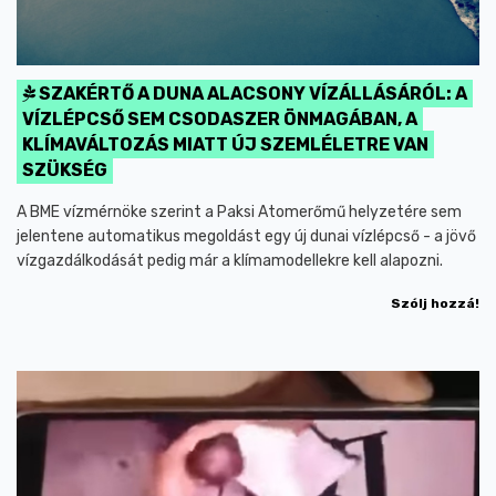
SZAKÉRTŐ A DUNA ALACSONY VÍZÁLLÁSÁRÓL: A
VÍZLÉPCSŐ SEM CSODASZER ÖNMAGÁBAN, A
KLÍMAVÁLTOZÁS MIATT ÚJ SZEMLÉLETRE VAN
SZÜKSÉG
A BME vízmérnöke szerint a Paksi Atomerőmű helyzetére sem
jelentene automatikus megoldást egy új dunai vízlépcső - a jövő
vízgazdálkodását pedig már a klímamodellekre kell alapozni.
Szólj hozzá!