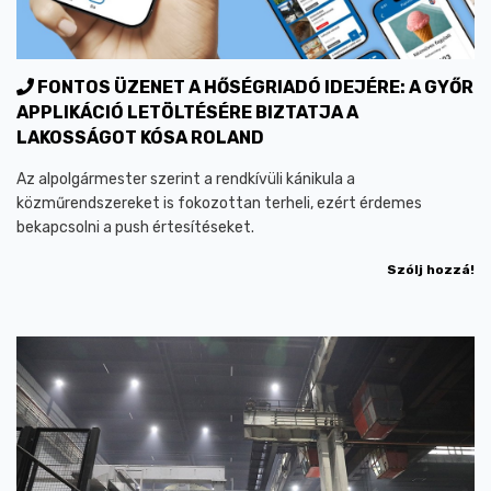
FONTOS ÜZENET A HŐSÉGRIADÓ IDEJÉRE: A GYŐR
APPLIKÁCIÓ LETÖLTÉSÉRE BIZTATJA A
LAKOSSÁGOT KÓSA ROLAND
Az alpolgármester szerint a rendkívüli kánikula a
közműrendszereket is fokozottan terheli, ezért érdemes
bekapcsolni a push értesítéseket.
Szólj hozzá!