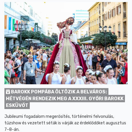
BAROKK POMPÁBA ÖLTÖZIK A BELVÁROS:
HÉTVÉGÉN RENDEZIK MEG A XXXIII. GYŐRI BAROKK
ESKÜVŐT
Jubileumi fogadalom megerősítés, történelmi felvonulás,
tűzshow és vezetett séták is várják az érdeklődőket augusztus
7–8-án.