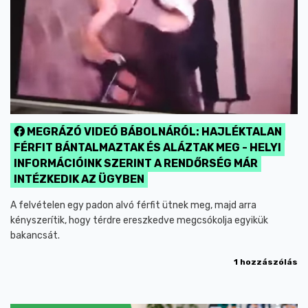
MEGRÁZÓ VIDEÓ BÁBOLNÁRÓL: HAJLÉKTALAN
FÉRFIT BÁNTALMAZTAK ÉS ALÁZTAK MEG - HELYI
INFORMÁCIÓINK SZERINT A RENDŐRSÉG MÁR
INTÉZKEDIK AZ ÜGYBEN
A felvételen egy padon alvó férfit ütnek meg, majd arra
kényszerítik, hogy térdre ereszkedve megcsókolja egyikük
bakancsát.
1 hozzászólás