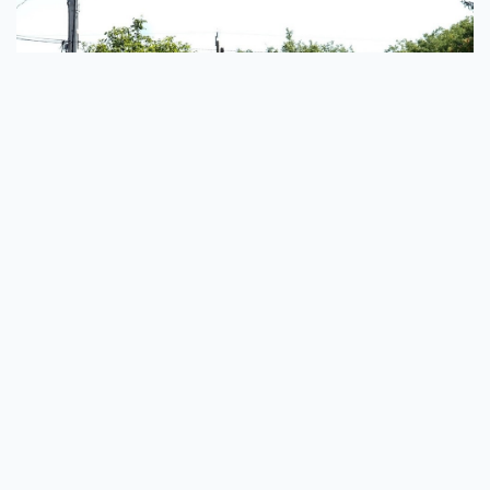
76 MILLIÓ FORINTOS BERUHÁZÁS KERETÉBEN
ÚJULT MEG A HOMOKSORI ÚT GYŐRSZENTIVÁNON
Lezárult a felújítás, megtörtént a műszaki átadás - ugyanakkor
a padka murvázásának hiányosságaira is felhívták a figyelmet.
Szólj hozzá!