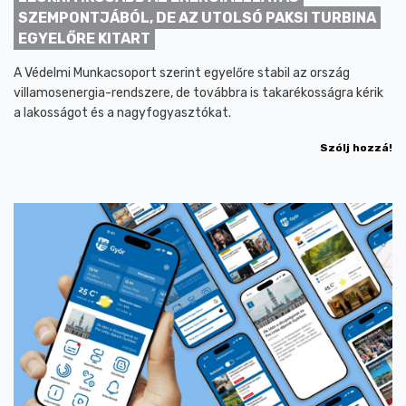
SZEMPONTJÁBÓL, DE AZ UTOLSÓ PAKSI TURBINA
EGYELŐRE KITART
A Védelmi Munkacsoport szerint egyelőre stabil az ország
villamosenergia-rendszere, de továbbra is takarékosságra kérik
a lakosságot és a nagyfogyasztókat.
Szólj hozzá!