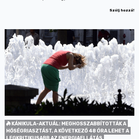
Szólj hozzá!
KÁNIKULA-AKTUÁL: MEGHOSSZABBÍTOTTÁK A
HŐSÉGRIASZTÁST, A KÖVETKEZŐ 48 ÓRA LEHET A
LEGKRITIKUSABB AZ ENERGIAELLÁTÁS