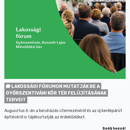
LAKOSSÁGI FÓRUMON MUTATJÁK BE A
GYŐRSZENTIVÁNI KÖR TÉR FELÚJÍTÁSÁNAK
TERVEIT
Augusztus 6-án a beruházás ütemezéséről és az új kerékpárút
építéséről is tájékoztatják az érdeklődőket.
Szólj hozzá!