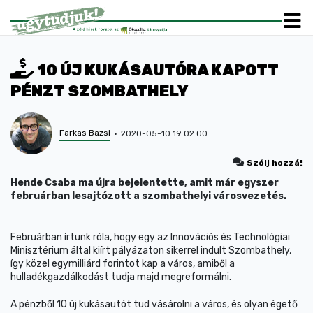
10 ÚJ KUKÁSAUTÓRA KAPOTT
PÉNZT SZOMBATHELY
Farkas Bazsi
2020-05-10 19:02:00
Szólj hozzá!
Hende Csaba ma újra bejelentette, amit már egyszer
februárban lesajtózott a szombathelyi városvezetés.
Februárban írtunk róla, hogy egy az Innovációs és Technológiai
Minisztérium által kiírt pályázaton sikerrel indult Szombathely,
így közel egymilliárd forintot kap a város, amiből a
hulladékgazdálkodást tudja majd megreformálni.
A pénzből 10 új kukásautót tud vásárolni a város, és olyan égető