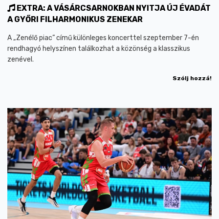
EXTRA: A VÁSÁRCSARNOKBAN NYITJA ÚJ ÉVADÁT
A GYŐRI FILHARMONIKUS ZENEKAR
A „Zenélő piac” című különleges koncerttel szeptember 7-én
rendhagyó helyszínen találkozhat a közönség a klasszikus
zenével.
Szólj hozzá!