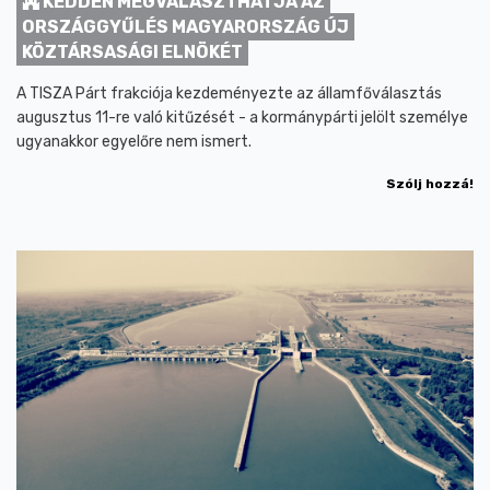
KEDDEN MEGVÁLASZTHATJA AZ
ORSZÁGGYŰLÉS MAGYARORSZÁG ÚJ
KÖZTÁRSASÁGI ELNÖKÉT
A TISZA Párt frakciója kezdeményezte az államfőválasztás
augusztus 11-re való kitűzését - a kormánypárti jelölt személye
ugyanakkor egyelőre nem ismert.
Szólj hozzá!