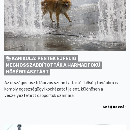
KÁNIKULA: PÉNTEK ÉJFÉLIG
MEGHOSSZABBÍTOTTÁK A HARMADFOKÚ
HŐSÉGRIASZTÁST
Az országos tisztifőorvos szerint a tartós hőség továbbra is
komoly egészségügyi kockázatot jelent, különösen a
veszélyeztetett csoportok számára.
Szólj hozzá!