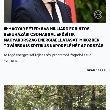
MAGYAR PÉTER: 868 MILLIÁRD FORINTOS
BERUHÁZÁSI CSOMAGGAL ERŐSÍTIK
MAGYARORSZÁG ENERGIAELLÁTÁSÁT, MIKÖZBEN
TOVÁBBRA IS KRITIKUS NAPOK ELÉ NÉZ AZ ORSZÁG
Átfogó energetikai fejlesztési programot fogadott el a
kormány.
Szólj hozzá!