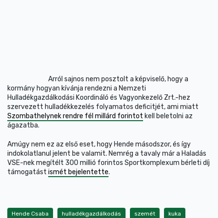
Arról sajnos nem posztolt a képviselő, hogy a
kormány hogyan kívánja rendezni a Nemzeti
Hulladékgazdálkodási Koordináló és Vagyonkezelő Zrt.-hez
szervezett hulladékkezelés folyamatos deficitjét, ami miatt
Szombathelynek rendre fél millárd forintot
kell beletolni az
ágazatba.
Amúgy nem ez az első eset, hogy Hende másodszor, és így
indokolatlanul jelent be valamit. Nemrég a tavaly már a Haladás
VSE-nek megítélt 300 millió forintos Sportkomplexum bérleti díj
támogatást
ismét bejelentette
.
Hende Csaba
hulladékgazdálkodás
szemét
kuka