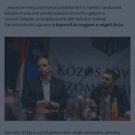
- jegyezte meg a környezetvédelemért is felelős tanácsnok.
Ráadásul a beszerzendő hulladéktömörítő-géppel a
szeméttelepen a rendelkezésre álló hellyel is tudnak
takarékoskodni, ugyanis
a kapacitás nagyon a végét járja.
Horváth Attila a sajtótájékoztató végén elmondta, jelenleg