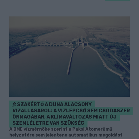
SZAKÉRTŐ A DUNA ALACSONY
VÍZÁLLÁSÁRÓL: A VÍZLÉPCSŐ SEM CSODASZER
ÖNMAGÁBAN, A KLÍMAVÁLTOZÁS MIATT ÚJ
SZEMLÉLETRE VAN SZÜKSÉG
A BME vízmérnöke szerint a Paksi Atomerőmű
helyzetére sem jelentene automatikus megoldást