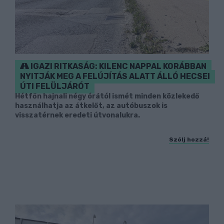
IGAZI RITKASÁG: KILENC NAPPAL KORÁBBAN
NYITJÁK MEG A FELÚJÍTÁS ALATT ÁLLÓ HECSEI
ÚTI FELÜLJÁRÓT
Hétfőn hajnali négy órától ismét minden közlekedő
használhatja az átkelőt, az autóbuszok is
visszatérnek eredeti útvonalukra.
Szólj hozzá!