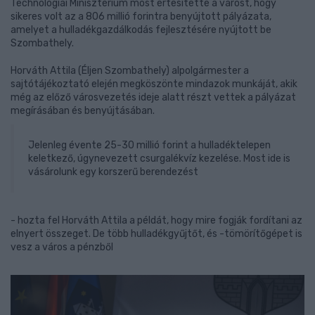
Technológiai Minisztérium most értesítette a várost, hogy
sikeres volt az a 806 millió forintra benyújtott pályázata,
amelyet a hulladékgazdálkodás fejlesztésére nyújtott be
Szombathely.
Horváth Attila (Éljen Szombathely) alpolgármester a
sajtótájékoztató elején megköszönte mindazok munkáját, akik
még az előző városvezetés ideje alatt részt vettek a pályázat
megírásában és benyújtásában.
Jelenleg évente 25-30 millió forint a hulladéktelepen
keletkező, úgynevezett csurgalékvíz kezelése. Most ide is
vásárolunk egy korszerű berendezést
- hozta fel Horváth Attila a példát, hogy mire fogják fordítani az
elnyert összeget. De több hulladékgyűjtőt, és -tömörítőgépet is
vesz a város a pénzből