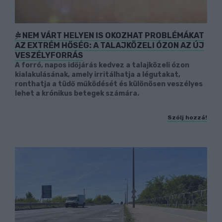
NEM VÁRT HELYEN IS OKOZHAT PROBLÉMÁKAT
AZ EXTRÉM HŐSÉG: A TALAJKÖZELI ÓZON AZ ÚJ
VESZÉLYFORRÁS
A forró, napos időjárás kedvez a talajközeli ózon
kialakulásának, amely irritálhatja a légutakat,
ronthatja a tüdő működését és különösen veszélyes
lehet a krónikus betegek számára.
Szólj hozzá!