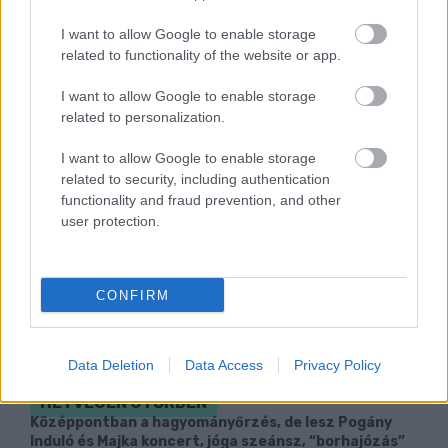
Szólj hozzá!
I want to allow Google to enable storage
related to functionality of the website or app.
I want to allow Google to enable storage
related to personalization.
I want to allow Google to enable storage
related to security, including authentication
functionality and fraud prevention, and other
user protection.
CONFIRM
A BAROKK ÖSSZES ÁRNYALATA ÉS MÉG EGY
Data Deletion
Data Access
Privacy Policy
SOR KIVÁLÓ PROGRAM VÁR MINDENKIT EZEN A
HÉTVÉGÉN GYŐRBEN
Középpontban a hagyományőrzés, de lesz Pogány
Induló és Majka koncert, jóga szeánsz, “borhajózás”