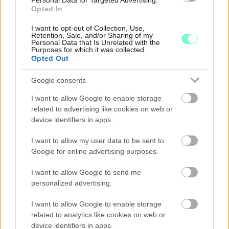
Personal Data for Targeted Advertising.
Szólj hozzá!
Opted In
I want to opt-out of Collection, Use,
Retention, Sale, and/or Sharing of my
Personal Data that Is Unrelated with the
Purposes for which it was collected.
Opted Out
Google consents
I want to allow Google to enable storage
related to advertising like cookies on web or
device identifiers in apps.
I want to allow my user data to be sent to
Google for online advertising purposes.
I want to allow Google to send me
ÖRÖMHÍR: TÍZ ÉVE NEM VOLT ILYEN
personalized advertising.
ALACSONY AZ INFLÁCIÓ MAGYARORSZÁGON
Júliusban mindössze 1,2 százalékkal emelkedtek
I want to allow Google to enable storage
éves összevetésben a fogyasztói árak, miközben az
élelmiszerek ára már csökkent.
related to analytics like cookies on web or
device identifiers in apps.