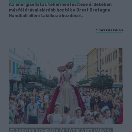
Az energiaellátás tehermentesítése érdekében
másfél órával előrébb hozták a Brest Bretagne
Handball elleni találkozó kezdését.
1 hozzászólás
BAROKK POMPÁBA ÖLTÖZIK A BELVÁROS: