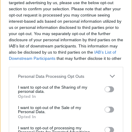
targeted advertising by us, please use the below opt-out
section to confirm your selection. Please note that after your
opt-out request is processed you may continue seeing
interest-based ads based on personal information utilized by
us or personal information disclosed to third parties prior to
your opt-out. You may separately opt-out of the further
disclosure of your personal information by third parties on the
IAB’s list of downstream participants. This information may
also be disclosed by us to third parties on the
IAB’s List of
Downstream Participants
that may further disclose it to other
third parties.
Please note that this website/app uses one or more Google
Personal Data Processing Opt Outs
services and may gather and store information including but
not limited to your visit or usage behaviour. You may click to
I want to opt-out of the Sharing of my
personal data.
grant or deny consent to Google and its third-party tags to
Opted In
PIKNIK ITALOK: ÍZEK ÉS ÉLMÉNYEK A
use your data for below specified purposes in below Google
SZABADBAN
consent section.
I want to opt-out of the Sale of my
Ahogy tavaszodik és a nap egyre tovább marad
Personal Data.
velünk, sokaknak támad kedve kirándulni a
Opted In
természetbe.
I want to opt-out of processing my