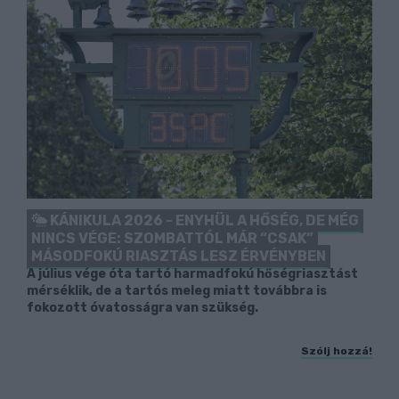
KÁNIKULA 2026 - ENYHÜL A HŐSÉG, DE MÉG
NINCS VÉGE: SZOMBATTÓL MÁR “CSAK”
MÁSODFOKÚ RIASZTÁS LESZ ÉRVÉNYBEN
A július vége óta tartó harmadfokú hőségriasztást
mérséklik, de a tartós meleg miatt továbbra is
fokozott óvatosságra van szükség.
Szólj hozzá!