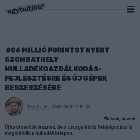
806 MILLIÓ FORINTOT NYERT
SZOMBATHELY
HULLADÉKGAZDÁLKODÁS-
FEJLESZTÉSRE ÉS ÚJ GÉPEK
BESZERZÉSÉRE
Nagy Donát
2020-02-24 11:54:00
Szólj hozzá!
Új kukásautók lesznek, de a csurgalékvíz feldolgozása is
megoldódik a hulladéktelepen.