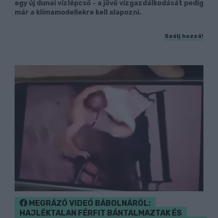
egy új dunai vízlépcső - a jövő vízgazdálkodását pedig
már a klímamodellekre kell alapozni.
Szólj hozzá!
MEGRÁZÓ VIDEÓ BÁBOLNÁRÓL:
HAJLÉKTALAN FÉRFIT BÁNTALMAZTAK ÉS