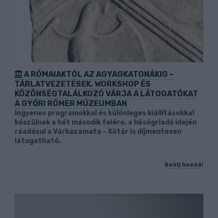
A RÓMAIAKTÓL AZ AGYAGKATONÁKIG –
TÁRLATVEZETÉSEK, WORKSHOP ÉS
KÖZÖNSÉGTALÁLKOZÓ VÁRJA A LÁTOGATÓKAT
A GYŐRI RÓMER MÚZEUMBAN
Ingyenes programokkal és különleges kiállításokkal
készülnek a hét második felére, a hőségriadó idején
ráadásul a Várkazamata – Kőtár is díjmentesen
látogatható.
Szólj hozzá!