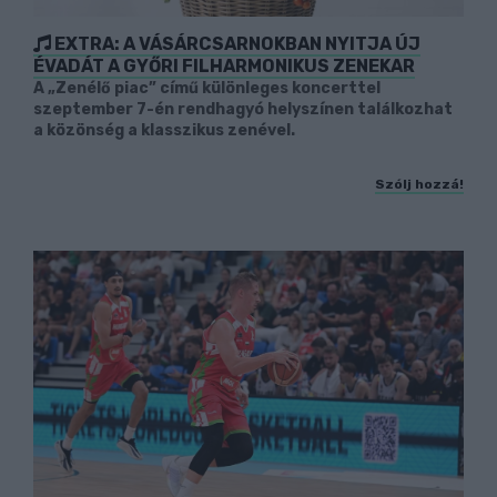
EXTRA: A VÁSÁRCSARNOKBAN NYITJA ÚJ
ÉVADÁT A GYŐRI FILHARMONIKUS ZENEKAR
A „Zenélő piac” című különleges koncerttel
szeptember 7-én rendhagyó helyszínen találkozhat
a közönség a klasszikus zenével.
Szólj hozzá!