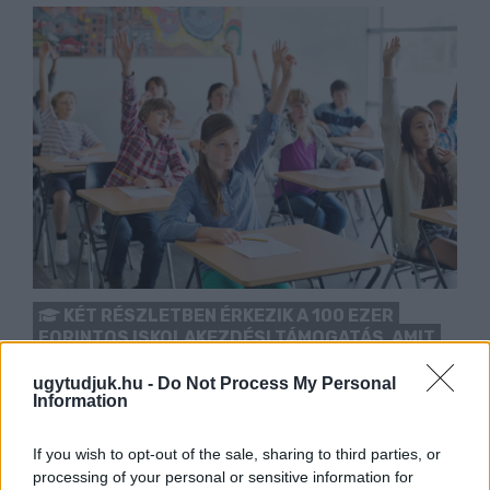
KÉT RÉSZLETBEN ÉRKEZIK A 100 EZER
FORINTOS ISKOLAKEZDÉSI TÁMOGATÁS, AMIT
NEM KELL KÜLÖN IGÉNYELNI
Az első 50 ezer forintot még a tanévkezdés előtt
ugytudjuk.hu -
Do Not Process My Personal
Information
folyósítja a Magyar Államkincstár, a második részlet
novemberben, utalvány formájában érkezik.
If you wish to opt-out of the sale, sharing to third parties, or
processing of your personal or sensitive information for
1 hozzászólás