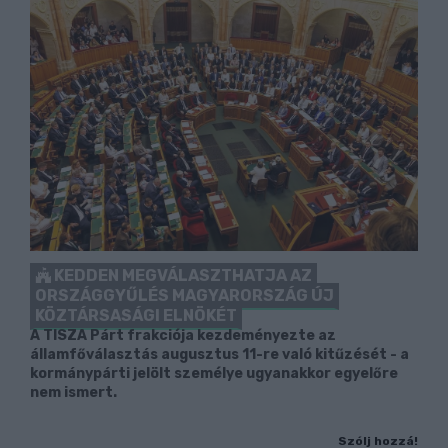
KEDDEN MEGVÁLASZTHATJA AZ
ORSZÁGGYŰLÉS MAGYARORSZÁG ÚJ
KÖZTÁRSASÁGI ELNÖKÉT
A TISZA Párt frakciója kezdeményezte az
államfőválasztás augusztus 11-re való kitűzését - a
kormánypárti jelölt személye ugyanakkor egyelőre
nem ismert.
Szólj hozzá!