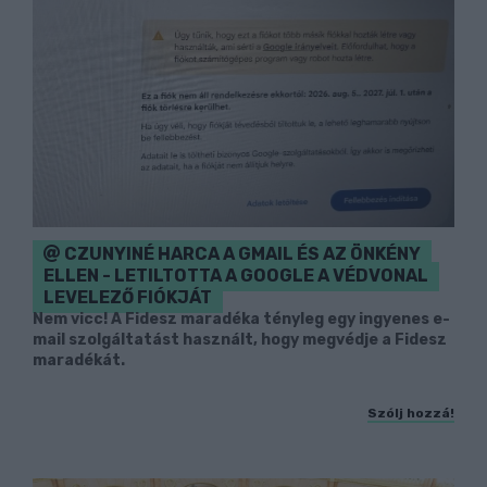
CZUNYINÉ HARCA A GMAIL ÉS AZ ÖNKÉNY
ELLEN - LETILTOTTA A GOOGLE A VÉDVONAL
LEVELEZŐ FIÓKJÁT
Nem vicc! A Fidesz maradéka tényleg egy ingyenes e-
mail szolgáltatást használt, hogy megvédje a Fidesz
maradékát.
Szólj hozzá!