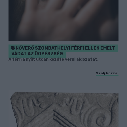
NŐVERŐ SZOMBATHELYI FÉRFI ELLEN EMELT
VÁDAT AZ ÜGYÉSZSÉG
A férfi a nyílt utcán kezdte verni áldozatát.
Szólj hozzá!