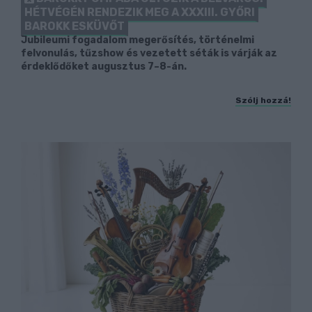
HÉTVÉGÉN RENDEZIK MEG A XXXIII. GYŐRI
BAROKK ESKÜVŐT
Jubileumi fogadalom megerősítés, történelmi
felvonulás, tűzshow és vezetett séták is várják az
érdeklődőket augusztus 7–8-án.
Szólj hozzá!