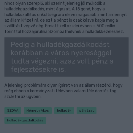
nincs olyan szereplő, aki szerint jelenleg jól működik a
hulladékgazdálkodás, mint ágazat. A fő gond, hogy a
hulladékszállítás önköltségi ára eleve magasabb, mint amennyit
az állam kifizet rá, de ezt a pénzt is csak késve kapja meg a
szállítást végző cég. Emiatt kell az idei évben is 500 millió
forinttal hozzájárulnia Szombathelynek a hulladékkezeléshez.
Pedig a hulladékgazdálkodást
korábban a város nyereséggel
tudta végezni, azaz volt pénz a
fejlesztésekre is.
A jelenlegi problémára olyan ígéret van az állam részéről, hogy
még ebben a kormányzati félévben valamiféle döntés fog
születni az ügyben.
SZOVA
Németh Ákos
hulladék
pályázat
hulladékgazdálkodás