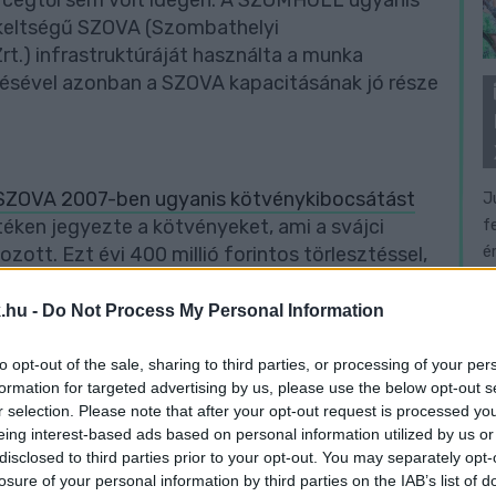
i cégtől sem volt idegen. A SZOMHULL ugyanis
ekeltségű SZOVA (Szombathelyi
t.) infrastruktúráját használta a munka
zésével azonban a SZOVA kapacitásának jó része
SZOVA 2007-ben ugyanis kötvénykibocsátást
J
értéken jegyezte a kötvényeket, ami a svájci
f
é
ozott. Ezt évi 400 millió forintos törlesztéssel,
lőtti területvásárlás miatt döntött a
ellett. A vízió az volt, hogy a befolyt összegből
.hu -
Do Not Process My Personal Information
értékesítésével termelik ki a profitot.
to opt-out of the sale, sharing to third parties, or processing of your per
formation for targeted advertising by us, please use the below opt-out s
r selection. Please note that after your opt-out request is processed y
jelentkeztek, ám ezt a résztulajdonos SZOVA
eing interest-based ads based on personal information utilized by us or
 kell állni törlesztenie a kötvénykibocsátás
disclosed to third parties prior to your opt-out. You may separately opt-
tlása mellett ezt már nem bírja a cég. Ezért
losure of your personal information by third parties on the IAB’s list of