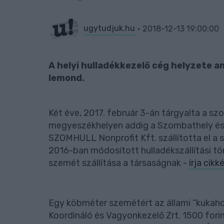
ugytudjuk.hu
2018-12-13 19:00:00
A helyi hulladékkezelő cég helyzete 
lemond.
Két éve, 2017. február 3-án tárgyalta a sz
megyeszékhelyen addig a Szombathely és 
SZOMHULL Nonprofit Kft. szállította el a 
2016-ban módosított hulladékszállítási tör
szemét szállítása a társaságnak -
írja cik
Egy köbméter szemétért az állami “kukaho
Koordináló és Vagyonkezelő Zrt. 1500 fori