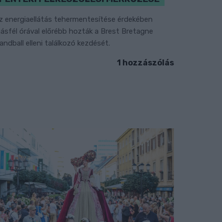
z energiaellátás tehermentesítése érdekében
ásfél órával előrébb hozták a Brest Bretagne
andball elleni találkozó kezdését.
1 hozzászólás