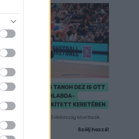
PERL, VÁRADI ÉS TANOH DEZ IS OTT
VAN A FÉRFI KOSÁRLABDA-
VÁLOGATOTT SZŰKÍTETT KERETÉBEN
sztország, Szlovénia és Svédország következik.
Szólj hozzá!