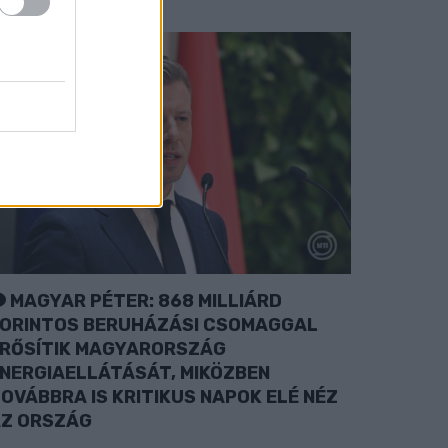
MAGYAR PÉTER: 868 MILLIÁRD
ORINTOS BERUHÁZÁSI CSOMAGGAL
RŐSÍTIK MAGYARORSZÁG
NERGIAELLÁTÁSÁT, MIKÖZBEN
OVÁBBRA IS KRITIKUS NAPOK ELÉ NÉZ
Z ORSZÁG