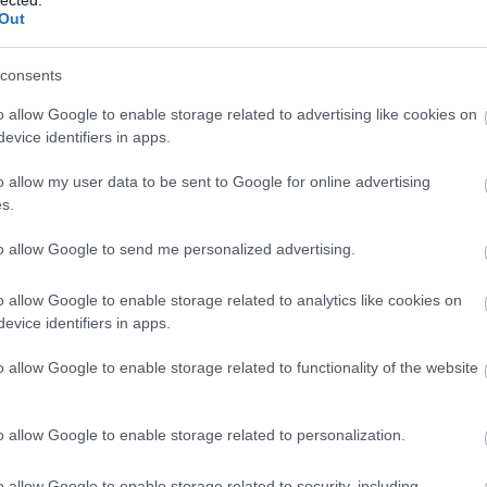
lezte, hogy közös megegyezéssel szeretne
Out
gatói székét. A közgyűlés abban határozott,
utódját, addig kell kitölteni a felmondási idejét.
consents
o allow Google to enable storage related to advertising like cookies on
evice identifiers in apps.
ott a kormány rezicsökkentéséből kiindult
ű, hogy sokakkal kell majd felvételi
o allow my user data to be sent to Google for online advertising
nak.
s.
to allow Google to send me personalized advertising.
o allow Google to enable storage related to analytics like cookies on
evice identifiers in apps.
kuka
SZOMHULL
Müllex
o allow Google to enable storage related to functionality of the website
É
o allow Google to enable storage related to personalization.
o allow Google to enable storage related to security, including