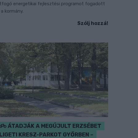
tfogó energetikai fejlesztési programot fogadott
l a kormány.
Szólj hozzá!
ÁTADJÁK A MEGÚJULT ERZSÉBET
LIGETI KRESZ-PARKOT GYŐRBEN –