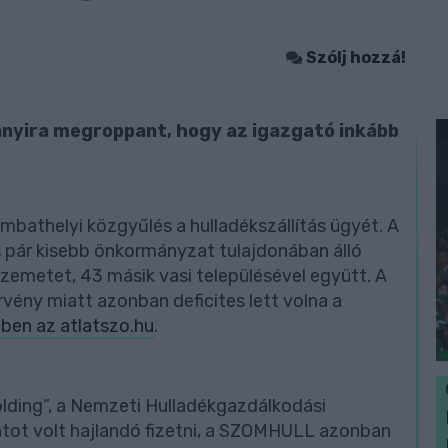
Szólj hozzá!
annyira megroppant, hogy az igazgató inkább
ombathelyi közgyűlés a hulladékszállítás ügyét. A
pár kisebb önkormányzat tulajdonában álló
szemetet, 43 másik vasi településével együtt. A
vény miatt azonban deficites lett volna a
kében az atlatszo.hu
.
lding”, a Nemzeti Hulladékgazdálkodási
ntot volt hajlandó fizetni, a SZOMHULL azonban