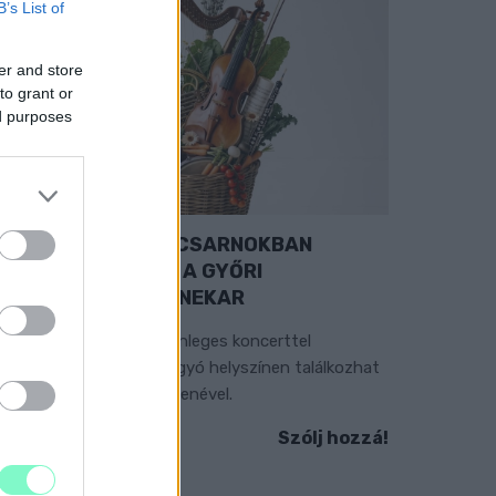
B’s List of
er and store
to grant or
ed purposes
EXTRA: A VÁSÁRCSARNOKBAN
YITJA ÚJ ÉVADÁT A GYŐRI
ILHARMONIKUS ZENEKAR
 „Zenélő piac” című különleges koncerttel
zeptember 7-én rendhagyó helyszínen találkozhat
 közönség a klasszikus zenével.
Szólj hozzá!