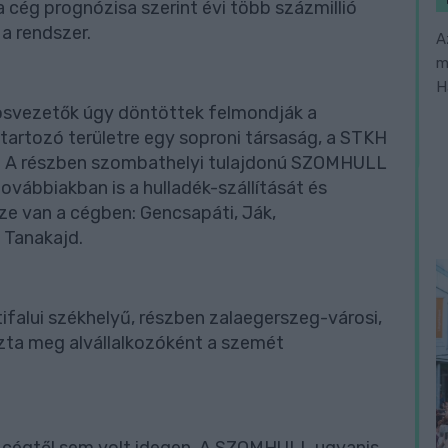
a cég prognózisa szerint évi több százmillió
 a rendszer.
A
m
H
rosvezetők úgy döntöttek felmondják a
artozó területre egy soproni társaság, a STKH
tt. A részben szombathelyi tulajdonú SZOMHULL
továbbiakban is a hulladék-szállítását és
ze van a cégben: Gencsapáti, Ják,
 Tanakajd.
ztifalui székhelyű, részben zalaegerszeg-városi,
ízta meg alvállalkozóként a szemét