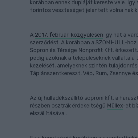
korábban ennek dupláját kereste vele. Így 
forintos veszteséget jelentett volna nekik
A
2017. februári közgyűlésen
így hát a vá
szerződést. A korábban a SZOMHULL-hoz t
Sopron és Térsége Nonprofit Kft. érkeze
pedig azoknak a településeknek vállalta a 
kezelését, amelyeknek szintén tulajdonrés
Táplánszentkereszt, Vép, Rum, Zsennye és
Az új hulladékszállító soproni kft. a haras
részben osztrák érdekeltségű
Müllex
-et b
elszállításával.