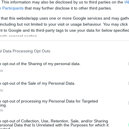
. This information may also be disclosed by us to third parties on the
IA
városi közgyűlés elé vinni.
Participants
that may further disclose it to other third parties.
 that this website/app uses one or more Google services and may gath
including but not limited to your visit or usage behaviour. You may click 
ó forintos lejárt tartozása van
, amit rendezni kell.
 to Google and its third-party tags to use your data for below specifi
ületért felelős alpolgármester azt mondta, hogy
ogle consent section.
 az állami kukaholding, ez okozza a Szomhull
VA eddig 800 millió forinttal finanszírozta a
l Data Processing Opt Outs
o opt-out of the Sharing of my personal data.
N
In
F
 tovább nőtt, mivel a testület megszavazta
az
o opt-out of the Sale of my Personal Data.
tos tagi kölcsönt
. Hogy ezt mikor tudja a
A
In
s.
A szerződés szerint
2019. december 31-ig
s
to opt-out of processing my Personal Data for Targeted
a
ing.
In
o opt-out of Collection, Use, Retention, Sale, and/or Sharing
 van még egy áldozata. Ez pedig az a Puklér
ersonal Data that Is Unrelated with the Purposes for which it
lected.