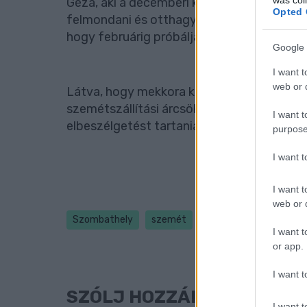
Géza, aki a decemberi közgyűlés előtt je
Opted 
felmondani és otthagyni a SZOMHULL igaz
hogy februárig próbálják meg megtalálni az 
Google 
I want t
web or d
Látva, hogy mekkora kudarctörténetet hoz
szemétszállítási árcsökkenés, nem valószín
I want t
elbeszélgetést tartania az önkormányzat
purpose
I want 
I want t
web or d
Szombathely
szemét
SZOVA
hulladék
I want t
or app.
I want t
SZÓLJ HOZZÁ!
I want t