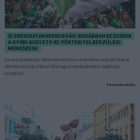
ENERGIATAKARÉKOSSÁG: KORÁBBAN KEZDŐDIK
A GYŐRI AUDI ETO KC PÉNTEKI FELKÉSZÜLÉSI
MÉRKŐZÉSE
Az energiaellátás tehermentesítése érdekében másfél órával
előrébb hozták a Brest Bretagne Handball elleni találkozó
kezdését.
1 hozzászólás