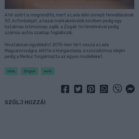
A hír azért is megrendítő, mert a Lada idén ünnepli fennállásának
50. évfordulóját, a hazai márkakedvelők körében pedig egy
hatalmas örömünnep zajlik, a Zsigák történelmével pedig
számos autós szaklap foglalkozik.
Hivatalosan egyébként 2015-ben tért vissza a Lada
Magyarországra, előtte a Hungarolada, a szocializmus idején
pedig a Merkur forgalmazta az egyes modelleket.
láda
Zsiguli
autó
SZÓLJ HOZZÁ!