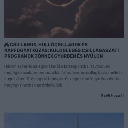
CSILLAGOK, HULLÓCSILLAGOK ÉS
NAPFOGYATKOZÁS: KÜLÖNLEGES CSILLAGÁSZATI
PROGRAMOK JÖNNEK GYŐRBEN ÉS NYÚLON
Három estén is az égbolt kerül a középpontba: távcsöves
megfigyelések, zenés installációk és lézeres csillagtúrák mellett
augusztus 12-én egy látványos részleges napfogyatkozást is
megfigyelhetnek az érdeklődők.
Szólj hozzá!