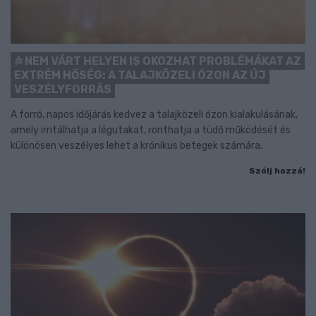
NEM VÁRT HELYEN IS OKOZHAT PROBLÉMÁKAT AZ
EXTRÉM HŐSÉG: A TALAJKÖZELI ÓZON AZ ÚJ
VESZÉLYFORRÁS
A forró, napos időjárás kedvez a talajközeli ózon kialakulásának,
amely irritálhatja a légutakat, ronthatja a tüdő működését és
különösen veszélyes lehet a krónikus betegek számára.
Szólj hozzá!