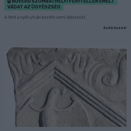
NŐVERŐ SZOMBATHELYI FÉRFI ELLEN EMELT
VÁDAT AZ ÜGYÉSZSÉG
A férfi a nyílt utcán kezdte verni áldozatát.
Szólj hozzá!