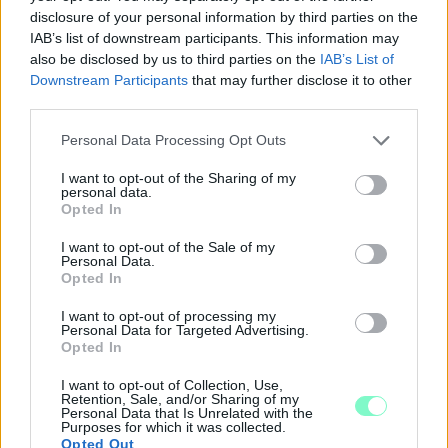
Szólj hozzá!
disclosure of your personal information by third parties on the
IAB’s list of downstream participants. This information may
also be disclosed by us to third parties on the
IAB’s List of
Downstream Participants
that may further disclose it to other
third parties.
Please note that this website/app uses one or more Google
Personal Data Processing Opt Outs
services and may gather and store information including but
not limited to your visit or usage behaviour. You may click to
I want to opt-out of the Sharing of my
personal data.
grant or deny consent to Google and its third-party tags to
Opted In
use your data for below specified purposes in below Google
consent section.
I want to opt-out of the Sale of my
Personal Data.
Opted In
I want to opt-out of processing my
Personal Data for Targeted Advertising.
Opted In
KÉT RÉSZLETBEN ÉRKEZIK A 100 EZER FORINTOS
I want to opt-out of Collection, Use,
ISKOLAKEZDÉSI TÁMOGATÁS, AMIT NEM KELL KÜLÖN
Retention, Sale, and/or Sharing of my
Personal Data that Is Unrelated with the
IGÉNYELNI
Purposes for which it was collected.
Opted Out