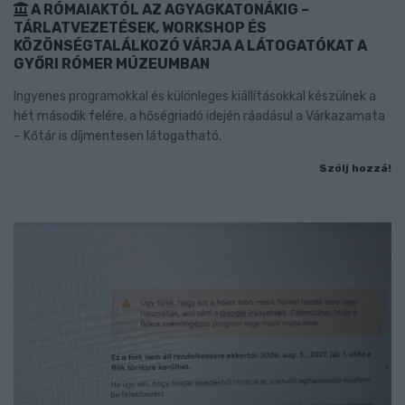
A RÓMAIAKTÓL AZ AGYAGKATONÁKIG –
TÁRLATVEZETÉSEK, WORKSHOP ÉS
KÖZÖNSÉGTALÁLKOZÓ VÁRJA A LÁTOGATÓKAT A
GYŐRI RÓMER MÚZEUMBAN
Ingyenes programokkal és különleges kiállításokkal készülnek a
hét második felére, a hőségriadó idején ráadásul a Várkazamata
– Kőtár is díjmentesen látogatható.
Szólj hozzá!