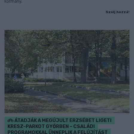
kormány.
Szólj hozzá!
ÁTADJÁK A MEGÚJULT ERZSÉBET LIGETI
KRESZ-PARKOT GYŐRBEN – CSALÁDI
PROGRAMOKKAL ÜNNEPLIK A FELÚJÍTÁST