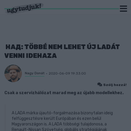
НАД: TÖBBÉ NEM LEHET ÚJ LADÁT
VENNI IDEHAZA
Nagy Donát
2020-06-09 19:33:00
Szólj hozzá!
Csak a szervizhálózat marad meg az újabb modellekhez.
A LADA márka újautó-forgalmazása bizonytalan ideig
felfüggesztésre került Európában és ezen belül
Magyarországon is. A LADA többségi tulajdonosa, a
Renault-Nissan Szövetség, globális stratégiájának