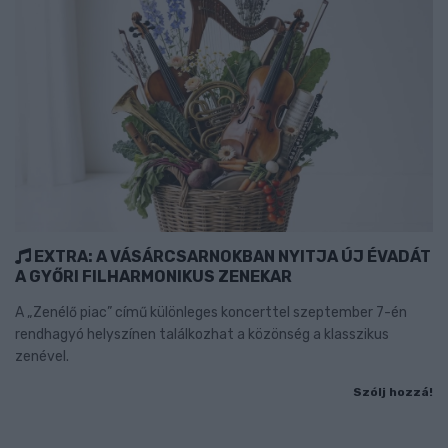
EXTRA: A VÁSÁRCSARNOKBAN NYITJA ÚJ ÉVADÁT
A GYŐRI FILHARMONIKUS ZENEKAR
A „Zenélő piac” című különleges koncerttel szeptember 7-én
rendhagyó helyszínen találkozhat a közönség a klasszikus
zenével.
Szólj hozzá!