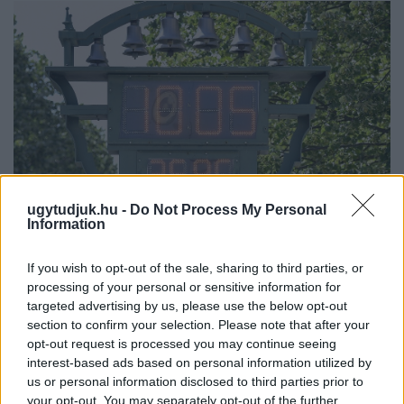
ugytudjuk.hu -
Do Not Process My Personal
Information
If you wish to opt-out of the sale, sharing to third parties, or
KÁNIKULA 2026 - ENYHÜL A HŐSÉG, DE MÉG
processing of your personal or sensitive information for
NINCS VÉGE: SZOMBATTÓL MÁR “CSAK”
targeted advertising by us, please use the below opt-out
MÁSODFOKÚ RIASZTÁS LESZ ÉRVÉNYBEN
section to confirm your selection. Please note that after your
A július vége óta tartó harmadfokú hőségriasztást mérséklik, de
opt-out request is processed you may continue seeing
interest-based ads based on personal information utilized by
a tartós meleg miatt továbbra is fokozott óvatosságra van
us or personal information disclosed to third parties prior to
szükség.
your opt-out. You may separately opt-out of the further