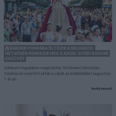
BAROKK POMPÁBA ÖLTÖZIK A BELVÁROS:
HÉTVÉGÉN RENDEZIK MEG A XXXIII. GYŐRI BAROKK
ESKÜVŐT
Jubileumi fogadalom megerősítés, történelmi felvonulás,
tűzshow és vezetett séták is várják az érdeklődőket augusztus
7–8-án.
Szólj hozzá!