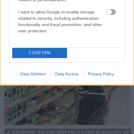
Ahogy tavaszodik és a nap egyre tovább marad velünk, sokaknak
I want to allow Google to enable storage
támad kedve kirándulni a természetbe.
related to security, including authentication
functionality and fraud prevention, and other
Szólj hozzá!
user protection.
CONFIRM
Data Deletion
Data Access
Privacy Policy
ÖRÖMHÍR: TÍZ ÉVE NEM VOLT ILYEN ALACSONY AZ