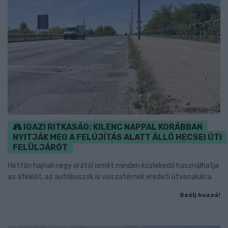
IGAZI RITKASÁG: KILENC NAPPAL KORÁBBAN
NYITJÁK MEG A FELÚJÍTÁS ALATT ÁLLÓ HECSEI ÚTI
FELÜLJÁRÓT
Hétfőn hajnali négy órától ismét minden közlekedő használhatja
az átkelőt, az autóbuszok is visszatérnek eredeti útvonalukra.
Szólj hozzá!