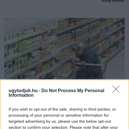
Szólj hozzá!
ugytudjuk.hu -
Do Not Process My Personal
Information
ÖRÖMHÍR: TÍZ ÉVE NEM VOLT ILYEN ALACSONY AZ
INFLÁCIÓ MAGYARORSZÁGON
If you wish to opt-out of the sale, sharing to third parties, or
processing of your personal or sensitive information for
Júliusban mindössze 1,2 százalékkal emelkedtek éves
targeted advertising by us, please use the below opt-out
összevetésben a fogyasztói árak, miközben az élelmiszerek ára
section to confirm your selection. Please note that after your