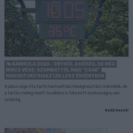
KÁNIKULA 2026 - ENYHÜL A HŐSÉG, DE MÉG
NINCS VÉGE: SZOMBATTÓL MÁR “CSAK”
MÁSODFOKÚ RIASZTÁS LESZ ÉRVÉNYBEN
A július vége óta tartó harmadfokú hőségriasztást mérséklik, de
a tartós meleg miatt továbbra is fokozott óvatosságra van
szükség.
Szólj hozzá!