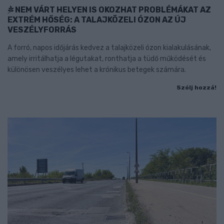
NEM VÁRT HELYEN IS OKOZHAT PROBLÉMÁKAT AZ
EXTRÉM HŐSÉG: A TALAJKÖZELI ÓZON AZ ÚJ
VESZÉLYFORRÁS
A forró, napos időjárás kedvez a talajközeli ózon kialakulásának,
amely irritálhatja a légutakat, ronthatja a tüdő működését és
különösen veszélyes lehet a krónikus betegek számára.
Szólj hozzá!