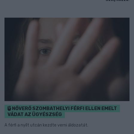
NŐVERŐ SZOMBATHELYI FÉRFI ELLEN EMELT
VÁDAT AZ ÜGYÉSZSÉG
A férfi a nyílt utcán kezdte verni áldozatát.