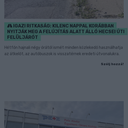
IGAZI RITKASÁG: KILENC NAPPAL KORÁBBAN
NYITJÁK MEG A FELÚJÍTÁS ALATT ÁLLÓ HECSEI ÚTI
FELÜLJÁRÓT
Hétfőn hajnali négy órától ismét minden közlekedő használhatja
az átkelőt, az autóbuszok is visszatérnek eredeti útvonalukra.
Szólj hozzá!