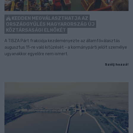
KEDDEN MEGVÁLASZTHATJA AZ
ORSZÁGGYŰLÉS MAGYARORSZÁG ÚJ
KÖZTÁRSASÁGI ELNÖKÉT
A TISZA Párt frakciója kezdeményezte az államfőválasztás
augusztus 11-re való kitűzését - a kormánypárti jelölt személye
ugyanakkor egyelőre nem ismert.
Szólj hozzá!