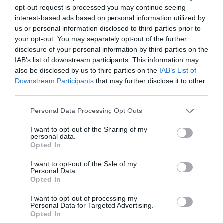
már csökkent.
opt-out request is processed you may continue seeing
interest-based ads based on personal information utilized by
Szólj hozzá!
us or personal information disclosed to third parties prior to
your opt-out. You may separately opt-out of the further
disclosure of your personal information by third parties on the
IAB’s list of downstream participants. This information may
also be disclosed by us to third parties on the
IAB’s List of
Downstream Participants
that may further disclose it to other
third parties.
Please note that this website/app uses one or more Google
Personal Data Processing Opt Outs
services and may gather and store information including but
not limited to your visit or usage behaviour. You may click to
I want to opt-out of the Sharing of my
personal data.
grant or deny consent to Google and its third-party tags to
Opted In
use your data for below specified purposes in below Google
consent section.
I want to opt-out of the Sale of my
Personal Data.
Opted In
I want to opt-out of processing my
A BAROKK ÖSSZES ÁRNYALATA ÉS MÉG EGY SOR
Personal Data for Targeted Advertising.
KIVÁLÓ PROGRAM VÁR MINDENKIT EZEN A HÉTVÉGÉN
Opted In
GYŐRBEN