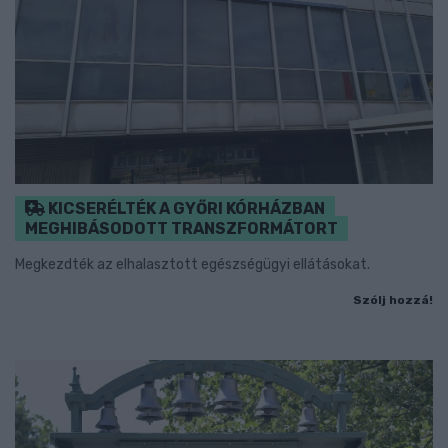
KICSERÉLTÉK A GYŐRI KÓRHÁZBAN
MEGHIBÁSODOTT TRANSZFORMÁTORT
Megkezdték az elhalasztott egészségügyi ellátásokat.
Szólj hozzá!