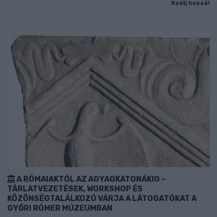
Szólj hozzá!
A RÓMAIAKTÓL AZ AGYAGKATONÁKIG –
TÁRLATVEZETÉSEK, WORKSHOP ÉS
KÖZÖNSÉGTALÁLKOZÓ VÁRJA A LÁTOGATÓKAT A
GYŐRI RÓMER MÚZEUMBAN