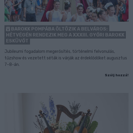
BAROKK POMPÁBA ÖLTÖZIK A BELVÁROS:
HÉTVÉGÉN RENDEZIK MEG A XXXIII. GYŐRI BAROKK
ESKÜVŐT
Jubileumi fogadalom megerősítés, történelmi felvonulás,
tűzshow és vezetett séták is várják az érdeklődőket augusztus
7–8-án.
Szólj hozzá!