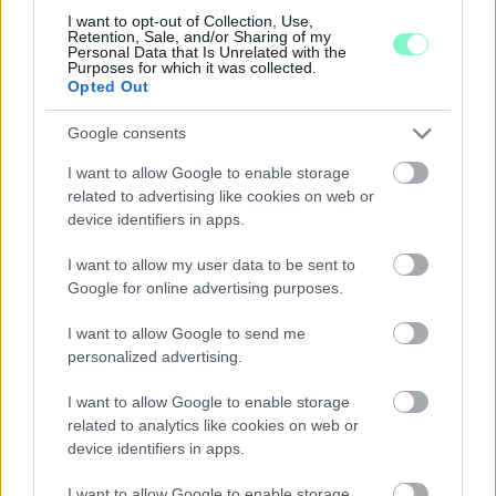
I want to opt-out of Collection, Use,
Középpontban a hagyományőrzés, de lesz Pogány Induló és
Retention, Sale, and/or Sharing of my
Personal Data that Is Unrelated with the
Majka koncert, jóga szeánsz, “borhajózás” és egy csomó minden
Purposes for which it was collected.
más.
Opted Out
Szólj hozzá!
Google consents
I want to allow Google to enable storage
related to advertising like cookies on web or
device identifiers in apps.
I want to allow my user data to be sent to
Google for online advertising purposes.
I want to allow Google to send me
personalized advertising.
I want to allow Google to enable storage
related to analytics like cookies on web or
device identifiers in apps.
I want to allow Google to enable storage