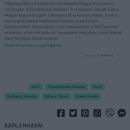
sport
Szombathelyi Haladás
MLSZ
Budapest Honvéd
Mátyus János
Szekér Ádám
SZÓLJ HOZZÁ!