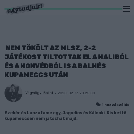
NEM TÖKÖLT AZ MLSZ, 2-2
JÁTÉKOST TILTOTTAK EL A HALIBÓL
ÉS A HONVÉDBÓL IS A BALHÉS
KUPAMECCS UTÁN
Vágvölgyi Bálint
2020-02-13 20:25:00
1 hozzászólás
Szekér és Lanzafame egy, Jagodics és Kálnoki-Kis kettő
kupameccsen nem játszhat majd.