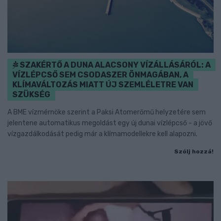
SZAKÉRTŐ A DUNA ALACSONY VÍZÁLLÁSÁRÓL: A
VÍZLÉPCSŐ SEM CSODASZER ÖNMAGÁBAN, A
KLÍMAVÁLTOZÁS MIATT ÚJ SZEMLÉLETRE VAN
SZÜKSÉG
A BME vízmérnöke szerint a Paksi Atomerőmű helyzetére sem
jelentene automatikus megoldást egy új dunai vízlépcső - a jövő
vízgazdálkodását pedig már a klímamodellekre kell alapozni.
Szólj hozzá!