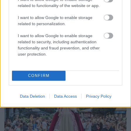
related to functionality of the website or app.
ENERGIATAKARÉKOSSÁG: KORÁBBAN KEZDŐDIK
A GYŐRI AUDI ETO KC PÉNTEKI FELKÉSZÜLÉSI
I want to allow Google to enable storage
MÉRKŐZÉSE
related to personalization.
Az energiaellátás tehermentesítése érdekében másfél órával
I want to allow Google to enable storage
előrébb hozták a Brest Bretagne Handball elleni találkozó
related to security, including authentication
kezdését.
functionality and fraud prevention, and other
1 hozzászólás
user protection.
CONFIRM
Data Deletion
Data Access
Privacy Policy