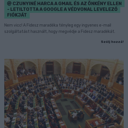
CZUNYINÉ HARCA A GMAIL ÉS AZ ÖNKÉNY ELLEN
- LETILTOTTA A GOOGLE A VÉDVONAL LEVELEZŐ
FIÓKJÁT
Nem vicc! A Fidesz maradéka tényleg egy ingyenes e-mail
szolgáltatást használt, hogy megvédje a Fidesz maradékát.
Szólj hozzá!