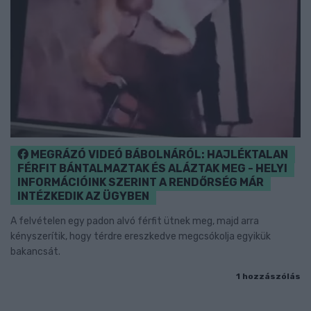
MEGRÁZÓ VIDEÓ BÁBOLNÁRÓL: HAJLÉKTALAN
FÉRFIT BÁNTALMAZTAK ÉS ALÁZTAK MEG - HELYI
INFORMÁCIÓINK SZERINT A RENDŐRSÉG MÁR
INTÉZKEDIK AZ ÜGYBEN
A felvételen egy padon alvó férfit ütnek meg, majd arra
kényszerítik, hogy térdre ereszkedve megcsókolja egyikük
bakancsát.
1 hozzászólás