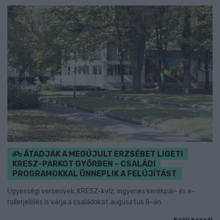
ÁTADJÁK A MEGÚJULT ERZSÉBET LIGETI
KRESZ-PARKOT GYŐRBEN – CSALÁDI
PROGRAMOKKAL ÜNNEPLIK A FELÚJÍTÁST
Ügyességi versenyek, KRESZ-kvíz, ingyenes kerékpár- és e-
rollerjelölés is várja a családokat augusztus 8-án.
Szólj hozzá!