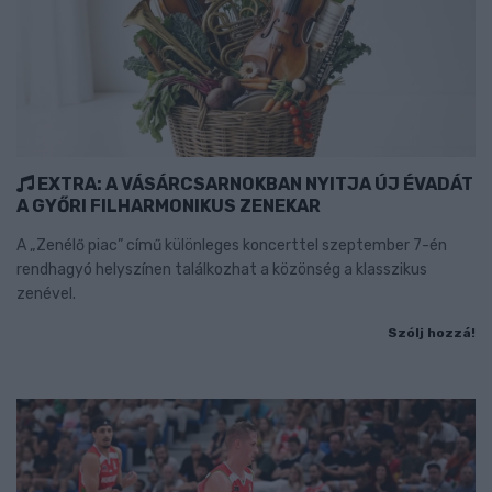
EXTRA: A VÁSÁRCSARNOKBAN NYITJA ÚJ ÉVADÁT
A GYŐRI FILHARMONIKUS ZENEKAR
A „Zenélő piac” című különleges koncerttel szeptember 7-én
rendhagyó helyszínen találkozhat a közönség a klasszikus
zenével.
Szólj hozzá!