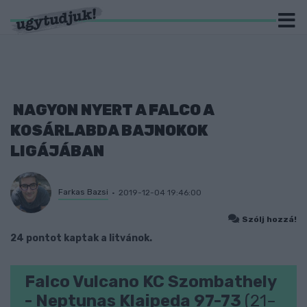
NAGYON NYERT A FALCO A
KOSÁRLABDA BAJNOKOK
LIGÁJÁBAN
Farkas Bazsi
2019-12-04 19:46:00
Szólj hozzá!
24 pontot kaptak a litvánok.
Falco Vulcano KC Szombathely
- Neptunas Klaipeda 97-73
(21–