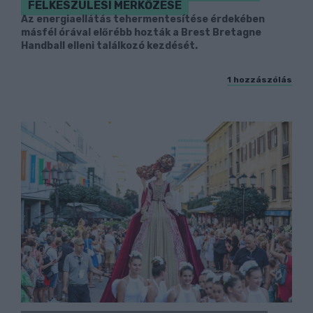
FELKÉSZÜLÉSI MÉRKŐZÉSE
Az energiaellátás tehermentesítése érdekében
másfél órával előrébb hozták a Brest Bretagne
Handball elleni találkozó kezdését.
1 hozzászólás