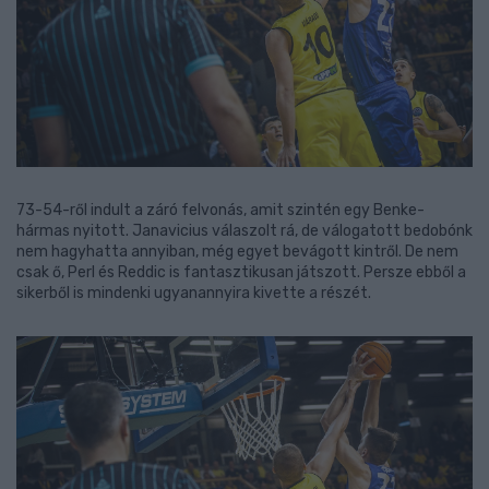
73-54-ről indult a záró felvonás, amit szintén egy Benke-
hármas nyitott. Janavicius válaszolt rá, de válogatott bedobónk
nem hagyhatta annyiban, még egyet bevágott kintről. De nem
csak ő, Perl és Reddic is fantasztikusan játszott. Persze ebből a
sikerből is mindenki ugyanannyira kivette a részét.