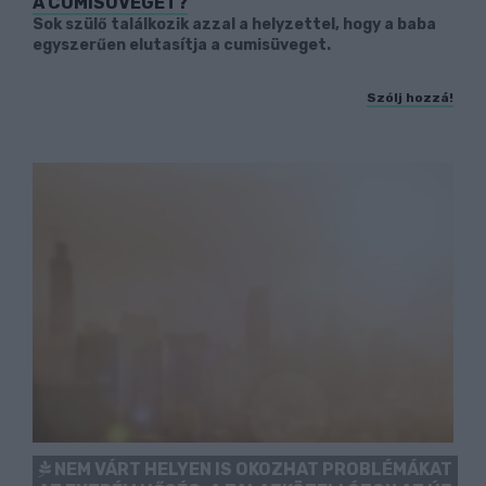
A CUMISÜVEGET?
Sok szülő találkozik azzal a helyzettel, hogy a baba
egyszerűen elutasítja a cumisüveget.
Szólj hozzá!
NEM VÁRT HELYEN IS OKOZHAT PROBLÉMÁKAT