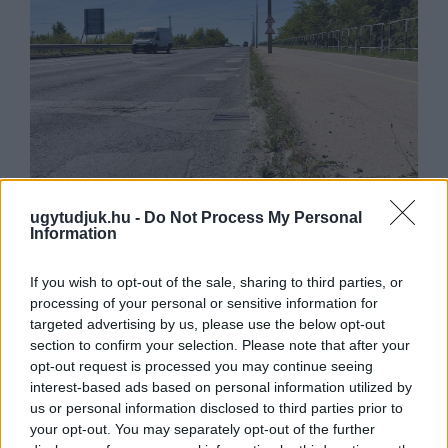
IGAZI RITKASÁG: KILENC NAPPAL KORÁBBAN
ugytudjuk.hu -
Do Not Process My Personal
Information
NYITJÁK MEG A FELÚJÍTÁS ALATT ÁLLÓ HECSEI
ÚTI FELÜLJÁRÓT
Hétfőn hajnali négy órától ismét minden közlekedő
If you wish to opt-out of the sale, sharing to third parties, or
használhatja az átkelőt, az autóbuszok is
processing of your personal or sensitive information for
visszatérnek eredeti útvonalukra.
targeted advertising by us, please use the below opt-out
section to confirm your selection. Please note that after your
Szólj hozzá!
opt-out request is processed you may continue seeing
interest-based ads based on personal information utilized by
us or personal information disclosed to third parties prior to
your opt-out. You may separately opt-out of the further