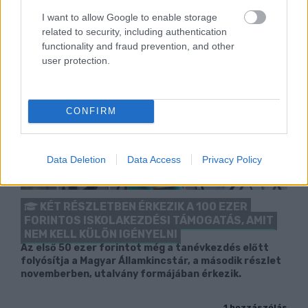
I want to allow Google to enable storage
related to security, including authentication
functionality and fraud prevention, and other
user protection.
CONFIRM
Data Deletion
Data Access
Privacy Policy
KÉT RÉSZLETBEN ÉRKEZIK A 100 EZER
FORINTOS ISKOLAKEZDÉSI TÁMOGATÁS, AMIT
NEM KELL KÜLÖN IGÉNYELNI
Az első 50 ezer forintot még a tanévkezdés előtt
folyósítja a Magyar Államkincstár, a második részlet
novemberben, utalvány formájában érkezik.
1 hozzászólás