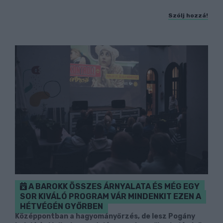
Szólj hozzá!
A BAROKK ÖSSZES ÁRNYALATA ÉS MÉG EGY
SOR KIVÁLÓ PROGRAM VÁR MINDENKIT EZEN A
HÉTVÉGÉN GYŐRBEN
Középpontban a hagyományőrzés, de lesz Pogány