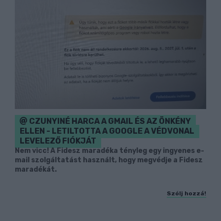
CZUNYINÉ HARCA A GMAIL ÉS AZ ÖNKÉNY
ELLEN - LETILTOTTA A GOOGLE A VÉDVONAL
LEVELEZŐ FIÓKJÁT
Nem vicc! A Fidesz maradéka tényleg egy ingyenes e-
mail szolgáltatást használt, hogy megvédje a Fidesz
maradékát.
Szólj hozzá!