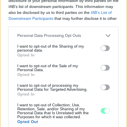
disclosure of your personal information by third parties on the
IAB’s list of downstream participants. This information may
also be disclosed by us to third parties on the
IAB’s List of
Downstream Participants
that may further disclose it to other
third parties.
Please note that this website/app uses one or more Google
Personal Data Processing Opt Outs
services and may gather and store information including but
not limited to your visit or usage behaviour. You may click to
I want to opt-out of the Sharing of my
personal data.
grant or deny consent to Google and its third-party tags to
Opted In
use your data for below specified purposes in below Google
consent section.
I want to opt-out of the Sale of my
Personal Data.
KICSERÉLTÉK A GYŐRI KÓRHÁZBAN
Opted In
MEGHIBÁSODOTT TRANSZFORMÁTORT
Megkezdték az elhalasztott egészségügyi
I want to opt-out of processing my
Personal Data for Targeted Advertising.
ellátásokat.
Opted In
Szólj hozzá!
I want to opt-out of Collection, Use,
Retention, Sale, and/or Sharing of my
Personal Data that Is Unrelated with the
Purposes for which it was collected.
Opted Out