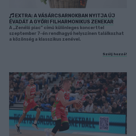
EXTRA: A VÁSÁRCSARNOKBAN NYITJA ÚJ
ÉVADÁT A GYŐRI FILHARMONIKUS ZENEKAR
A „Zenélő piac” című különleges koncerttel
szeptember 7-én rendhagyó helyszínen találkozhat
a közönség a klasszikus zenével.
Szólj hozzá!