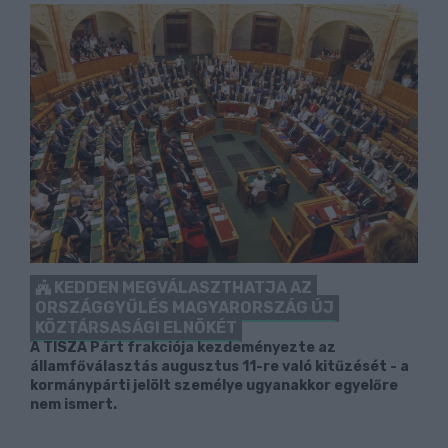
KEDDEN MEGVÁLASZTHATJA AZ
ORSZÁGGYŰLÉS MAGYARORSZÁG ÚJ
KÖZTÁRSASÁGI ELNÖKÉT
A TISZA Párt frakciója kezdeményezte az
államfőválasztás augusztus 11-re való kitűzését - a
kormánypárti jelölt személye ugyanakkor egyelőre
nem ismert.