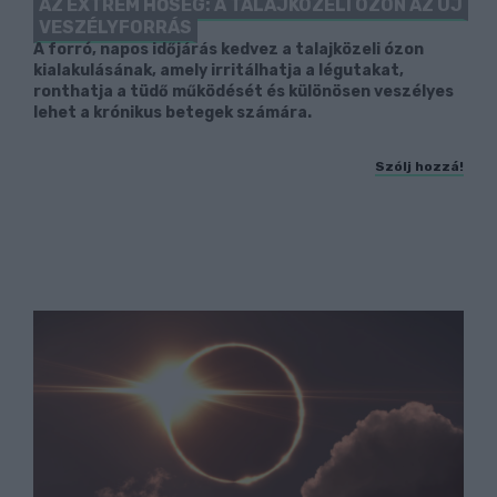
AZ EXTRÉM HŐSÉG: A TALAJKÖZELI ÓZON AZ ÚJ
VESZÉLYFORRÁS
A forró, napos időjárás kedvez a talajközeli ózon
kialakulásának, amely irritálhatja a légutakat,
ronthatja a tüdő működését és különösen veszélyes
lehet a krónikus betegek számára.
Szólj hozzá!