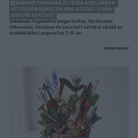
BAROKK POMPÁBA ÖLTÖZIK A BELVÁROS:
HÉTVÉGÉN RENDEZIK MEG A XXXIII. GYŐRI
BAROKK ESKÜVŐT
Jubileumi fogadalom megerősítés, történelmi
felvonulás, tűzshow és vezetett séták is várják az
érdeklődőket augusztus 7–8-án.
Szólj hozzá!