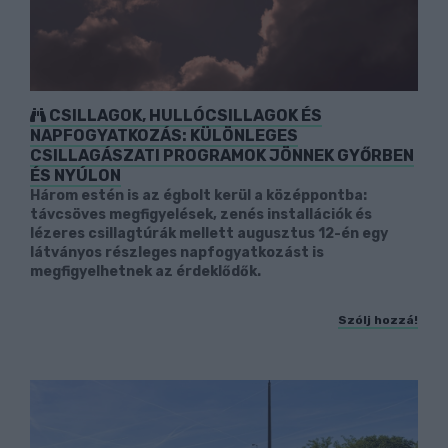
CSILLAGOK, HULLÓCSILLAGOK ÉS
NAPFOGYATKOZÁS: KÜLÖNLEGES
CSILLAGÁSZATI PROGRAMOK JÖNNEK GYŐRBEN
ÉS NYÚLON
Három estén is az égbolt kerül a középpontba:
távcsöves megfigyelések, zenés installációk és
lézeres csillagtúrák mellett augusztus 12-én egy
látványos részleges napfogyatkozást is
megfigyelhetnek az érdeklődők.
Szólj hozzá!