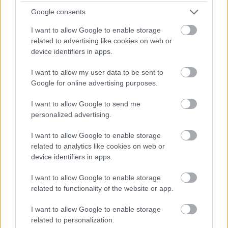
Google consents
I want to allow Google to enable storage
related to advertising like cookies on web or
device identifiers in apps.
I want to allow my user data to be sent to
Google for online advertising purposes.
I want to allow Google to send me
personalized advertising.
KÁNIKULA 2026 - ENYHÜL A HŐSÉG, DE MÉG
I want to allow Google to enable storage
NINCS VÉGE: SZOMBATTÓL MÁR “CSAK”
related to analytics like cookies on web or
MÁSODFOKÚ RIASZTÁS LESZ ÉRVÉNYBEN
device identifiers in apps.
A július vége óta tartó harmadfokú hőségriasztást
mérséklik, de a tartós meleg miatt továbbra is
I want to allow Google to enable storage
fokozott óvatosságra van szükség.
related to functionality of the website or app.
Szólj hozzá!
I want to allow Google to enable storage
related to personalization.