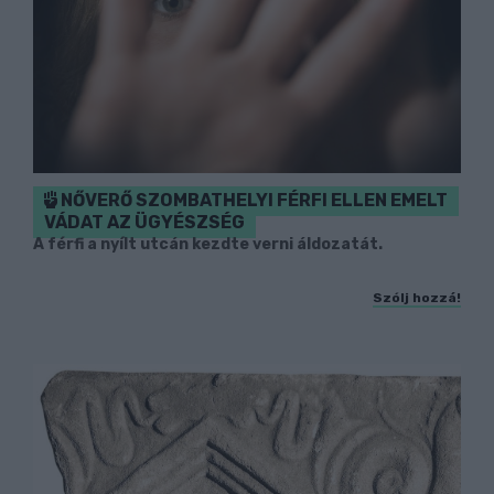
NŐVERŐ SZOMBATHELYI FÉRFI ELLEN EMELT
VÁDAT AZ ÜGYÉSZSÉG
A férfi a nyílt utcán kezdte verni áldozatát.
Szólj hozzá!