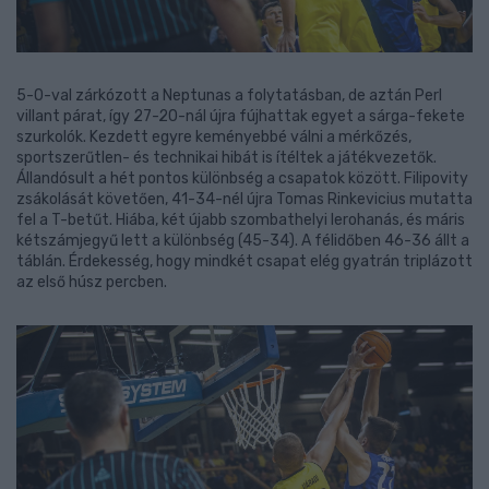
5-0-val zárkózott a Neptunas a folytatásban, de aztán Perl
villant párat, így 27-20-nál újra fújhattak egyet a sárga-fekete
szurkolók. Kezdett egyre keményebbé válni a mérkőzés,
sportszerűtlen- és technikai hibát is ítéltek a játékvezetők.
Állandósult a hét pontos különbség a csapatok között. Filipovity
zsákolását követően, 41-34-nél újra Tomas Rinkevicius mutatta
fel a T-betűt. Hiába, két újabb szombathelyi lerohanás, és máris
kétszámjegyű lett a különbség (45-34). A félidőben 46-36 állt a
táblán. Érdekesség, hogy mindkét csapat elég gyatrán triplázott
az első húsz percben.