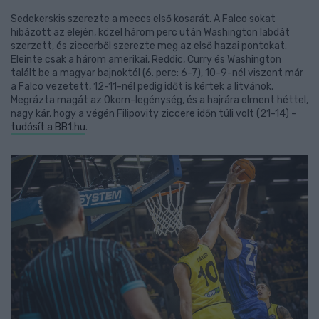
Sedekerskis szerezte a meccs első kosarát. A Falco sokat
hibázott az elején, közel három perc után Washington labdát
szerzett, és ziccerből szerezte meg az első hazai pontokat.
Eleinte csak a három amerikai, Reddic, Curry és Washington
talált be a magyar bajnoktól (6. perc: 6-7), 10-9-nél viszont már
a Falco vezetett, 12-11-nél pedig időt is kértek a litvánok.
Megrázta magát az Okorn-legénység, és a hajrára elment héttel,
nagy kár, hogy a végén Filipovity ziccere időn túli volt (21-14) -
tudósít a BB1.hu
.