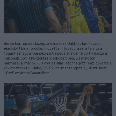
Benke hármasa és középtávolija közé Galdikas két kosara
ékelődött be a fordulást követően. Továbbra sem találta a
fogást a magyar bajnokon a Klaipeda, mindenre volt válasza a
Falcónak. Sőt, a huszonkilencedik percben, Washington
hármasával már 66-50 volt az állás, azonnal jött is az időkérés a
kék mezesektől. Hiába, 72-52-nél már zengett a „Húsz! Húsz!
Húsz!” az Aréna Savariában.