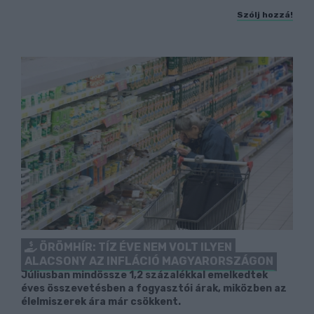
Szólj hozzá!
ÖRÖMHÍR: TÍZ ÉVE NEM VOLT ILYEN
ALACSONY AZ INFLÁCIÓ MAGYARORSZÁGON
Júliusban mindössze 1,2 százalékkal emelkedtek
éves összevetésben a fogyasztói árak, miközben az
élelmiszerek ára már csökkent.