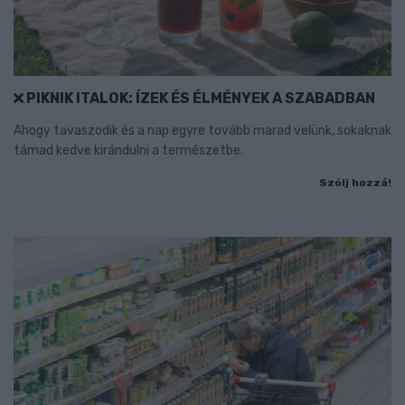
PIKNIK ITALOK: ÍZEK ÉS ÉLMÉNYEK A SZABADBAN
Ahogy tavaszodik és a nap egyre tovább marad velünk, sokaknak
támad kedve kirándulni a természetbe.
Szólj hozzá!