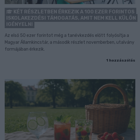
KÉT RÉSZLETBEN ÉRKEZIK A 100 EZER FORINTOS
ISKOLAKEZDÉSI TÁMOGATÁS, AMIT NEM KELL KÜLÖN
IGÉNYELNI
Az első 50 ezer forintot még a tanévkezdés előtt folyósítja a
Magyar Államkincstár, a második részlet novemberben, utalvány
formájában érkezik.
1 hozzászólás