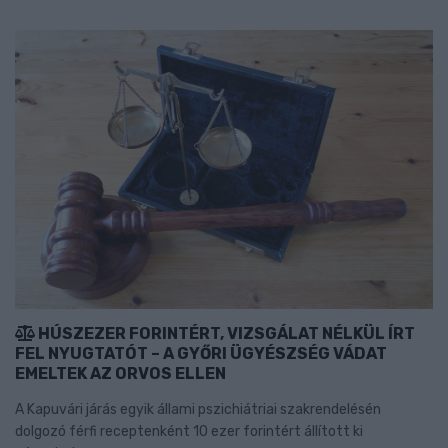
HÚSZEZER FORINTÉRT, VIZSGÁLAT NÉLKÜL ÍRT
FEL NYUGTATÓT – A GYŐRI ÜGYÉSZSÉG VÁDAT
EMELTEK AZ ORVOS ELLEN
A Kapuvári járás egyik állami pszichiátriai szakrendelésén
dolgozó férfi receptenként 10 ezer forintért állított ki