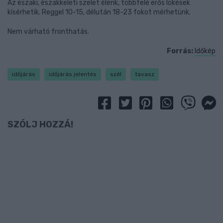
Az északi, északkeleti szelet élénk, többfelé erős lökések
kísérhetik. Reggel 10-15, délután 18-23 fokot mérhetünk.
Nem várható fronthatás.
Forrás:
Időkép
időjárás
időjárás jelentés
szél
tavasz
SZÓLJ HOZZÁ!