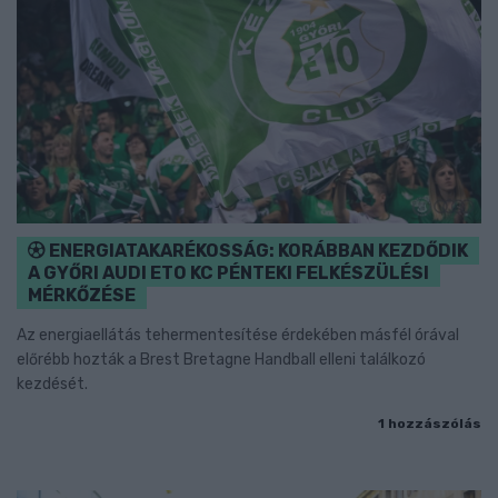
ENERGIATAKARÉKOSSÁG: KORÁBBAN KEZDŐDIK
A GYŐRI AUDI ETO KC PÉNTEKI FELKÉSZÜLÉSI
MÉRKŐZÉSE
Az energiaellátás tehermentesítése érdekében másfél órával
előrébb hozták a Brest Bretagne Handball elleni találkozó
kezdését.
1 hozzászólás