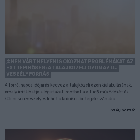
NEM VÁRT HELYEN IS OKOZHAT PROBLÉMÁKAT AZ
EXTRÉM HŐSÉG: A TALAJKÖZELI ÓZON AZ ÚJ
VESZÉLYFORRÁS
A forró, napos időjárás kedvez a talajközeli ózon kialakulásának,
amely irritálhatja a légutakat, ronthatja a tüdő működését és
különösen veszélyes lehet a krónikus betegek számára.
Szólj hozzá!