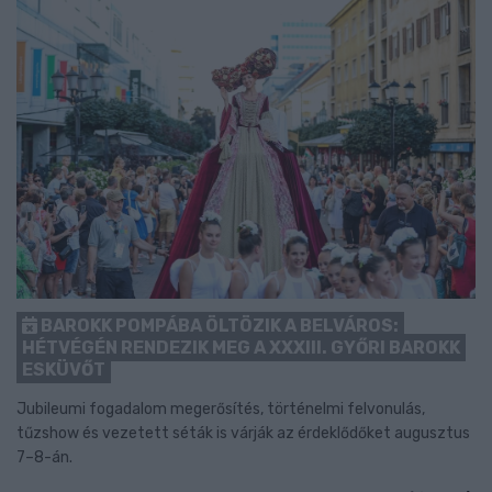
BAROKK POMPÁBA ÖLTÖZIK A BELVÁROS:
HÉTVÉGÉN RENDEZIK MEG A XXXIII. GYŐRI BAROKK
ESKÜVŐT
Jubileumi fogadalom megerősítés, történelmi felvonulás,
tűzshow és vezetett séták is várják az érdeklődőket augusztus
7–8-án.