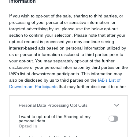
Information
If you wish to opt-out of the sale, sharing to third parties, or
processing of your personal or sensitive information for
targeted advertising by us, please use the below opt-out
section to confirm your selection. Please note that after your
opt-out request is processed you may continue seeing
interest-based ads based on personal information utilized by
us or personal information disclosed to third parties prior to
your opt-out. You may separately opt-out of the further
disclosure of your personal information by third parties on the
IAB’s list of downstream participants. This information may
also be disclosed by us to third parties on the
IAB’s List of
Downstream Participants
that may further disclose it to other
third parties.
Please note that this website/app uses one or more Google
Personal Data Processing Opt Outs
IGAZI RITKASÁG: KILENC NAPPAL KORÁBBAN
services and may gather and store information including but
NYITJÁK MEG A FELÚJÍTÁS ALATT ÁLLÓ HECSEI ÚTI
not limited to your visit or usage behaviour. You may click to
I want to opt-out of the Sharing of my
personal data.
FELÜLJÁRÓT
grant or deny consent to Google and its third-party tags to
Opted In
use your data for below specified purposes in below Google
Hétfőn hajnali négy órától ismét minden közlekedő használhatja
consent section.