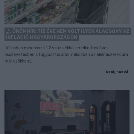
ÖRÖMHÍR: TÍZ ÉVE NEM VOLT ILYEN ALACSONY AZ
INFLÁCIÓ MAGYARORSZÁGON
Júliusban mindössze 1,2 százalékkal emelkedtek éves
összevetésben a fogyasztói árak, miközben az élelmiszerek ára
már csökkent.
Szólj hozzá!