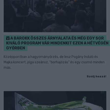
A BAROKK ÖSSZES ÁRNYALATA ÉS MÉG EGY SOR
KIVÁLÓ PROGRAM VÁR MINDENKIT EZEN A HÉTVÉGÉN
GYŐRBEN
Középpontban a hagyományőrzés, de lesz Pogány Induló és
Majka koncert, jóga szeánsz, “borhajózás” és egy csomó minden
más.
Szólj hozzá!