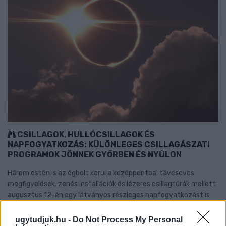
CSILLAGOK, HULLÓCSILLAGOK ÉS
NAPFOGYATKOZÁS: KÜLÖNLEGES CSILLAGÁSZATI
PROGRAMOK JÖNNEK GYŐRBEN ÉS NYÚLON
Három estén is az égbolt kerül a középpontba: távcsöves
megfigyelések, zenés installációk és lézeres csillagtúrák mellett
augusztus 12-én egy látványos részleges napfogyatkozást is
megfigyelhetnek az érdeklődők.
ugytudjuk.hu -
Do Not Process My Personal
Szólj hozzá!