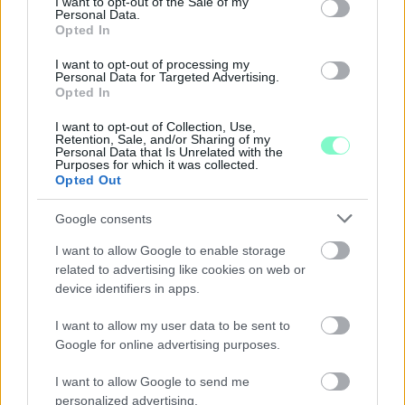
I want to opt-out of the Sale of my
az átkelőt, az autóbuszok is visszatérnek eredeti útvonalukra.
Personal Data.
Opted In
Szólj hozzá!
I want to opt-out of processing my
Personal Data for Targeted Advertising.
Opted In
I want to opt-out of Collection, Use,
Retention, Sale, and/or Sharing of my
Personal Data that Is Unrelated with the
Purposes for which it was collected.
Opted Out
Google consents
I want to allow Google to enable storage
related to advertising like cookies on web or
device identifiers in apps.
I want to allow my user data to be sent to
Google for online advertising purposes.
KICSERÉLTÉK A GYŐRI KÓRHÁZBAN
I want to allow Google to send me
MEGHIBÁSODOTT TRANSZFORMÁTORT
personalized advertising.