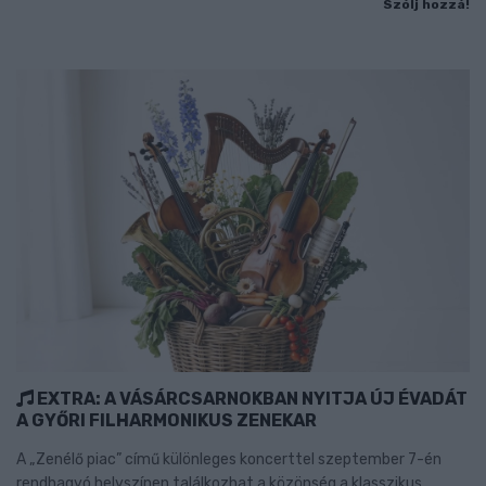
Szólj hozzá!
EXTRA: A VÁSÁRCSARNOKBAN NYITJA ÚJ ÉVADÁT
A GYŐRI FILHARMONIKUS ZENEKAR
A „Zenélő piac” című különleges koncerttel szeptember 7-én
rendhagyó helyszínen találkozhat a közönség a klasszikus