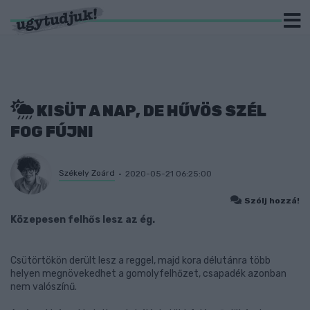
KISÜT A NAP, DE HŰVÖS SZÉL
FOG FÚJNI
Székely Zoárd
2020-05-21 06:25:00
Szólj hozzá!
Közepesen felhős lesz az ég.
Csütörtökön derült lesz a reggel, majd kora délutánra több
helyen megnövekedhet a gomolyfelhőzet, csapadék azonban
nem valószínű.