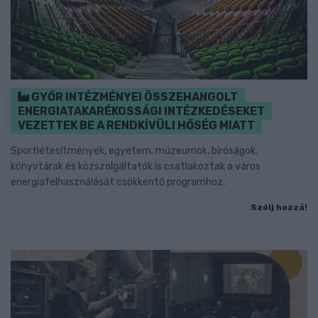
GYŐR INTÉZMÉNYEI ÖSSZEHANGOLT
ENERGIATAKARÉKOSSÁGI INTÉZKEDÉSEKET
VEZETTEK BE A RENDKÍVÜLI HŐSÉG MIATT
Sportlétesítmények, egyetem, múzeumok, bíróságok,
könyvtárak és közszolgáltatók is csatlakoztak a város
energiafelhasználását csökkentő programhoz.
Szólj hozzá!