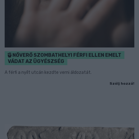
NŐVERŐ SZOMBATHELYI FÉRFI ELLEN EMELT
VÁDAT AZ ÜGYÉSZSÉG
A férfi a nyílt utcán kezdte verni áldozatát.
Szólj hozzá!