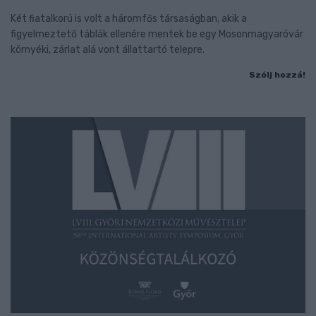
Két fiatalkorú is volt a háromfős társaságban, akik a
figyelmeztető táblák ellenére mentek be egy Mosonmagyaróvár
környéki, zárlat alá vont állattartó telepre.
Szólj hozzá!