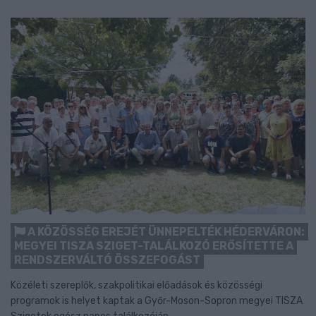
A KÖZÖSSÉG EREJÉT ÜNNEPELTÉK HÉDERVÁRON:
MEGYEI TISZA SZIGET-TALÁLKOZÓ ERŐSÍTETTE A
RENDSZERVÁLTÓ ÖSSZEFOGÁST
Közéleti szereplők, szakpolitikai előadások és közösségi
programok is helyet kaptak a Győr-Moson-Sopron megyei TISZA