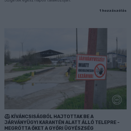
Szigetek egész napos találkozóján.
1 hozzászólás
KÍVÁNCSISÁGBÓL HAJTOTTAK BE A
JÁRVÁNYÜGYI KARANTÉN ALATT ÁLLÓ TELEPRE -
MEGRÓTTA ŐKET A GYŐRI ÜGYÉSZSÉG