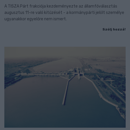
A TISZA Párt frakciója kezdeményezte az államfőválasztás
augusztus 11-re való kitűzését - a kormánypárti jelölt személye
ugyanakkor egyelőre nem ismert.
Szólj hozzá!