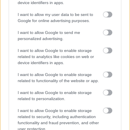
device identifiers in apps.
I want to allow my user data to be sent to
Google for online advertising purposes.
I want to allow Google to send me
personalized advertising.
I want to allow Google to enable storage
related to analytics like cookies on web or
LAKOSSÁGI FÓRUMON MUTATJÁK BE A
device identifiers in apps.
GYŐRSZENTIVÁNI KÖR TÉR FELÚJÍTÁSÁNAK
TERVEIT
I want to allow Google to enable storage
Augusztus 6-án a beruházás ütemezéséről és az új kerékpárút
related to functionality of the website or app.
építéséről is tájékoztatják az érdeklődőket.
I want to allow Google to enable storage
Szólj hozzá!
related to personalization.
I want to allow Google to enable storage
related to security, including authentication
functionality and fraud prevention, and other
user protection.