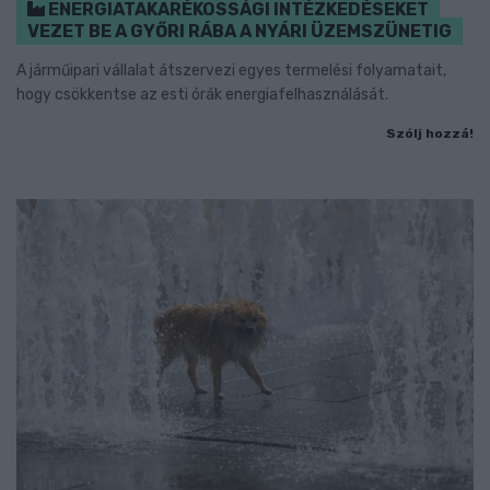
ENERGIATAKARÉKOSSÁGI INTÉZKEDÉSEKET
VEZET BE A GYŐRI RÁBA A NYÁRI ÜZEMSZÜNETIG
A járműipari vállalat átszervezi egyes termelési folyamatait,
hogy csökkentse az esti órák energiafelhasználását.
Szólj hozzá!