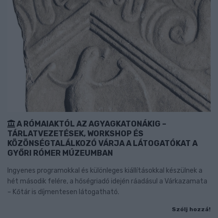
A RÓMAIAKTÓL AZ AGYAGKATONÁKIG –
TÁRLATVEZETÉSEK, WORKSHOP ÉS
KÖZÖNSÉGTALÁLKOZÓ VÁRJA A LÁTOGATÓKAT A
GYŐRI RÓMER MÚZEUMBAN
Ingyenes programokkal és különleges kiállításokkal készülnek a
hét második felére, a hőségriadó idején ráadásul a Várkazamata
– Kőtár is díjmentesen látogatható.
Szólj hozzá!