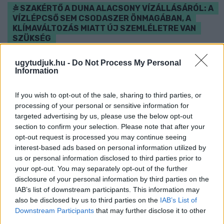
SZAKÉRTŐ A DUNA ALACSONY VÍZÁLLÁSÁRÓL: A
VÍZLÉPCSŐ SEM CSODASZER ÖNMAGÁBAN, A
KLÍMAVÁLTOZÁS MIATT ÚJ SZEMLÉLETRE VAN
SZÜKSÉG
A BME vízmérnöke szerint a Paksi Atomerőmű helyzetére sem
ugytudjuk.hu -
Do Not Process My Personal
jelentene automatikus megoldást egy új dunai vízlépcső - a jövő
Information
vízgazdálkodását pedig már a klímamodellekre kell alapozni.
If you wish to opt-out of the sale, sharing to third parties, or
Szólj hozzá!
processing of your personal or sensitive information for
targeted advertising by us, please use the below opt-out
section to confirm your selection. Please note that after your
opt-out request is processed you may continue seeing
interest-based ads based on personal information utilized by
us or personal information disclosed to third parties prior to
your opt-out. You may separately opt-out of the further
disclosure of your personal information by third parties on the
IAB’s list of downstream participants. This information may
also be disclosed by us to third parties on the
IAB’s List of
Downstream Participants
that may further disclose it to other
third parties.