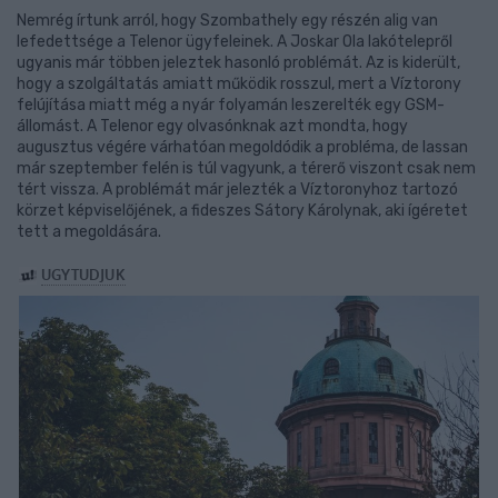
Nemrég írtunk arról, hogy Szombathely egy részén alig van
lefedettsége a Telenor ügyfeleinek. A Joskar Ola lakótelepről
ugyanis már többen jeleztek hasonló problémát. Az is kiderült,
hogy a szolgáltatás amiatt működik rosszul, mert a Víztorony
felújítása miatt még a nyár folyamán leszerelték egy GSM-
állomást. A Telenor egy olvasónknak azt mondta, hogy
augusztus végére várhatóan megoldódik a probléma, de lassan
már szeptember felén is túl vagyunk, a térerő viszont csak nem
tért vissza. A problémát már jelezték a Víztoronyhoz tartozó
körzet képviselőjének, a fideszes Sátory Károlynak, aki ígéretet
tett a megoldására.