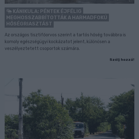
KÁNIKULA: PÉNTEK ÉJFÉLIG
MEGHOSSZABBÍTOTTÁK A HARMADFOKÚ
HŐSÉGRIASZTÁST
Az országos tisztifőorvos szerint a tartós hőség továbbra is
komoly egészségügyi kockázatot jelent, különösen a
veszélyeztetett csoportok számára.
Szólj hozzá!