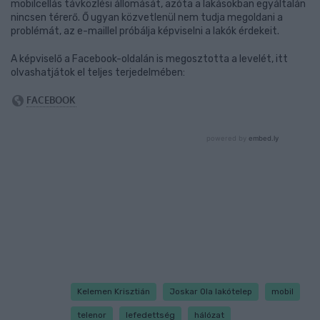
mobilcellás távközlési állomását, azóta a lakásokban egyáltalán
nincsen térerő. Ő ugyan közvetlenül nem tudja megoldani a
problémát, az e-maillel próbálja képviselni a lakók érdekeit.
A képviselő a Facebook-oldalán is megosztotta a levelét, itt
olvashatjátok el teljes terjedelmében:
Kelemen Krisztián
Joskar Ola lakótelep
mobil
telenor
lefedettség
hálózat