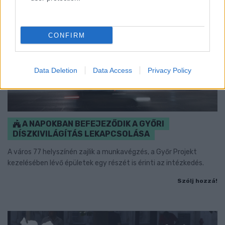
CONFIRM
Data Deletion
Data Access
Privacy Policy
A NAPOKBAN BEFEJEZŐDIK A GYŐRI
DÍSZKIVILÁGÍTÁS LEKAPCSOLÁSA
A város 77 helyszínén zajlik a munkavégzés, a Győr Projekt
kezelésében lévő épületek egy részét is érinti az intézkedés.
Szólj hozzá!