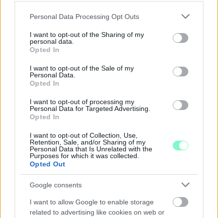
Please note that this website/app uses one or more Google
Personal Data Processing Opt Outs
services and may gather and store information including but
not limited to your visit or usage behaviour. You may click to
I want to opt-out of the Sharing of my
personal data.
grant or deny consent to Google and its third-party tags to
Opted In
MEGRÁZÓ VIDEÓ BÁBOLNÁRÓL: HAJLÉKTALAN
use your data for below specified purposes in below Google
FÉRFIT BÁNTALMAZTAK ÉS ALÁZTAK MEG - HELYI
consent section.
I want to opt-out of the Sale of my
INFORMÁCIÓINK SZERINT A RENDŐRSÉG MÁR
Personal Data.
INTÉZKEDIK AZ ÜGYBEN
Opted In
A felvételen egy padon alvó férfit ütnek meg, majd arra
I want to opt-out of processing my
Personal Data for Targeted Advertising.
kényszerítik, hogy térdre ereszkedve megcsókolja egyikük
Opted In
bakancsát.
I want to opt-out of Collection, Use,
1 hozzászólás
Retention, Sale, and/or Sharing of my
Personal Data that Is Unrelated with the
Purposes for which it was collected.
Opted Out
Google consents
I want to allow Google to enable storage
related to advertising like cookies on web or