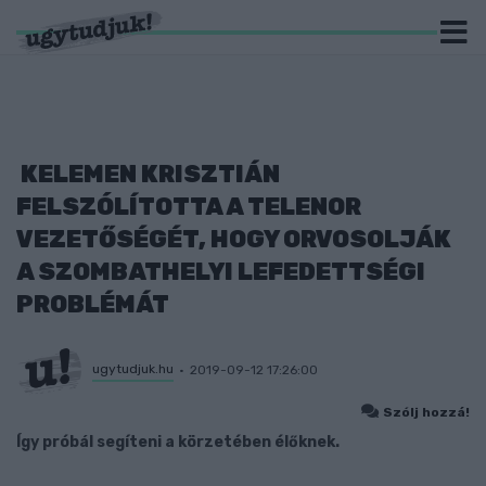
KELEMEN KRISZTIÁN
FELSZÓLÍTOTTA A TELENOR
VEZETŐSÉGÉT, HOGY ORVOSOLJÁK
A SZOMBATHELYI LEFEDETTSÉGI
PROBLÉMÁT
ugytudjuk.hu
2019-09-12 17:26:00
Szólj hozzá!
Így próbál segíteni a körzetében élőknek.