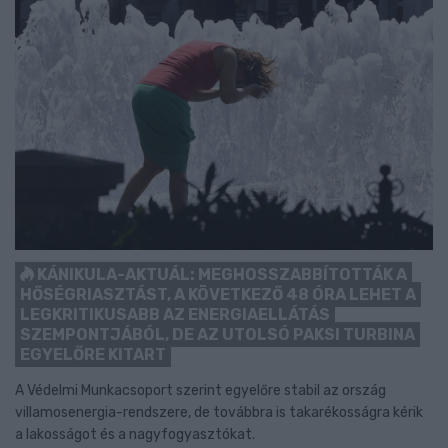
KÁNIKULA-AKTUÁL: MEGHOSSZABBÍTOTTÁK A
HŐSÉGRIASZTÁST, A KÖVETKEZŐ 48 ÓRA LEHET A
LEGKRITIKUSABB AZ ENERGIAELLÁTÁS
SZEMPONTJÁBÓL, DE AZ UTOLSÓ PAKSI TURBINA
EGYELŐRE KITART
A Védelmi Munkacsoport szerint egyelőre stabil az ország
villamosenergia-rendszere, de továbbra is takarékosságra kérik
a lakosságot és a nagyfogyasztókat.