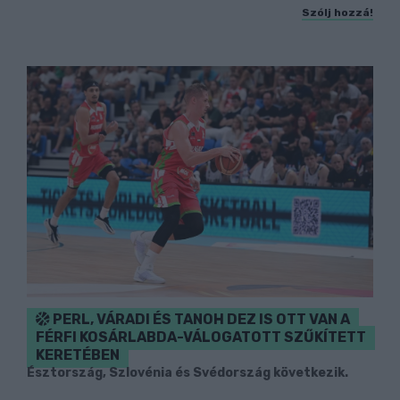
Szólj hozzá!
PERL, VÁRADI ÉS TANOH DEZ IS OTT VAN A
FÉRFI KOSÁRLABDA-VÁLOGATOTT SZŰKÍTETT
KERETÉBEN
Észtország, Szlovénia és Svédország következik.