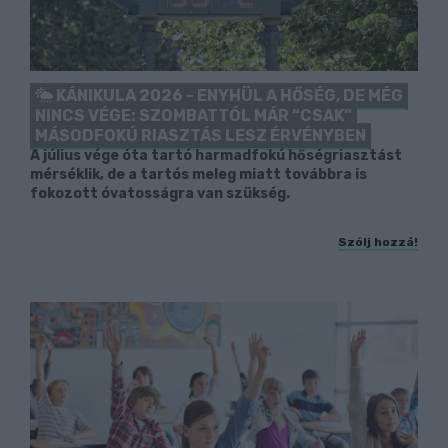
KÁNIKULA 2026 - ENYHÜL A HŐSÉG, DE MÉG
NINCS VÉGE: SZOMBATTÓL MÁR “CSAK”
MÁSODFOKÚ RIASZTÁS LESZ ÉRVÉNYBEN
A július vége óta tartó harmadfokú hőségriasztást
mérséklik, de a tartós meleg miatt továbbra is
fokozott óvatosságra van szükség.
Szólj hozzá!