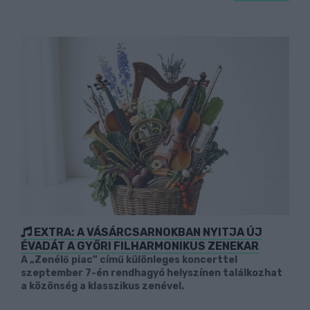
EXTRA: A VÁSÁRCSARNOKBAN NYITJA ÚJ
ÉVADÁT A GYŐRI FILHARMONIKUS ZENEKAR
A „Zenélő piac” című különleges koncerttel
szeptember 7-én rendhagyó helyszínen találkozhat
a közönség a klasszikus zenével.