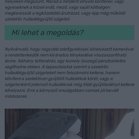
helyeken megszűnt. Marad a mindent elnyelő konténer, vagy
egyeseknek a közeli erdő, mező, vagy saját költségen
megkeressük a legközelebbi áruházat, vagy épp még működő
szelektív hulladékgyűjtő szigetet.
Mi lehet a megoldás?
Nyilvánvaló, hogy nagyobb odafigyeléssel, kihelyezett kamerával
a rendetlenkedők nem kívánatos ténykedése visszaszorítható
lenne. Néhány tettenérés, egy komoly összegű pénzbüntetés
segíthetne ebben. A tapasztalatok szerint a szelektív
hulladékgyűjtő szigeteket nem felszámolni kellene, hanem
bővíteni a szelektíven gyűjtött hulladékok körét, vagy a
szigetenként jellemző hulladéknak még több gyűjtőedényt kellene
kihelyezni. Erre a környező országokban vannak jól bevált
módszerek.