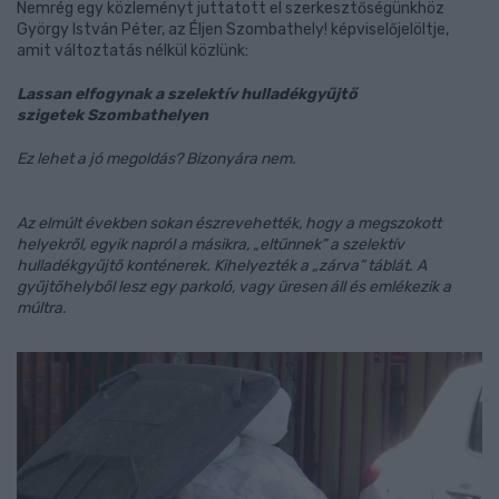
Nemrég egy közleményt juttatott el szerkesztőségünkhöz
György István Péter, az Éljen Szombathely! képviselőjelöltje,
amit változtatás nélkül közlünk:
Lassan elfogynak a szelektív hulladékgyűjtő
szigetek Szombathelyen
Ez lehet a jó megoldás? Bizonyára nem.
Az elmúlt években sokan észrevehették, hogy a megszokott
helyekről, egyik napról a másikra, „eltűnnek” a szelektív
hulladékgyűjtő konténerek. Kihelyezték a „zárva” táblát. A
gyűjtőhelyből lesz egy parkoló, vagy üresen áll és emlékezik a
múltra.