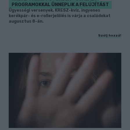
PROGRAMOKKAL ÜNNEPLIK A FELÚJÍTÁST
Ügyességi versenyek, KRESZ-kvíz, ingyenes
kerékpár- és e-rollerjelölés is várja a családokat
augusztus 8-án.
Szólj hozzá!