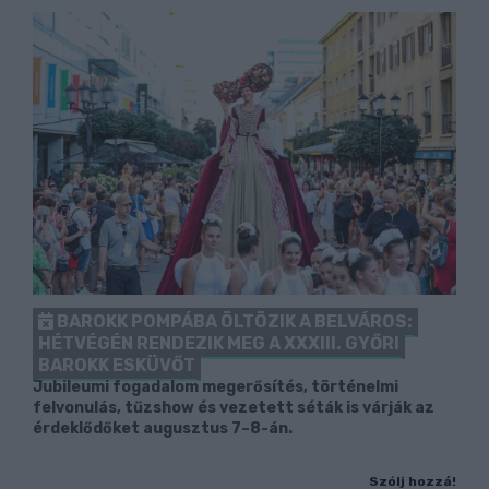
BAROKK POMPÁBA ÖLTÖZIK A BELVÁROS:
HÉTVÉGÉN RENDEZIK MEG A XXXIII. GYŐRI
BAROKK ESKÜVŐT
Jubileumi fogadalom megerősítés, történelmi
felvonulás, tűzshow és vezetett séták is várják az
érdeklődőket augusztus 7–8-án.
Szólj hozzá!