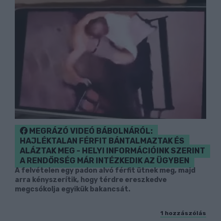
MEGRÁZÓ VIDEÓ BÁBOLNÁRÓL:
HAJLÉKTALAN FÉRFIT BÁNTALMAZTAK ÉS
ALÁZTAK MEG - HELYI INFORMÁCIÓINK SZERINT
A RENDŐRSÉG MÁR INTÉZKEDIK AZ ÜGYBEN
A felvételen egy padon alvó férfit ütnek meg, majd
arra kényszerítik, hogy térdre ereszkedve
megcsókolja egyikük bakancsát.
1 hozzászólás