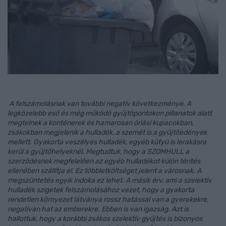
A felszámolásnak van további negatív következménye. A
legközelebb eső és még működő gyűjtőpontokon pillanatok alatt
megtelnek a konténerek és hamarosan óriási kupacokban,
zsákokban megjelenik a hulladék, a szemét is a gyűjtőedények
mellett. Gyakorta veszélyes hulladék, egyéb kütyü is lerakásra
kerül a gyűjtőhelyeknél. Megtudtuk, hogy a SZOMHULL a
szerződésnek megfelelően az egyéb hulladékot külön térítés
ellenében szállítja el. Ez többletköltséget jelent a városnak. A
megszüntetés egyik indoka ez lehet. A másik érv, ami a szelektív
hulladék szigetek felszámolásához vezet, hogy a gyakorta
rendetlen környezet látványa rossz hatással van a gyerekekre,
negatívan hat az emberekre. Ebben is van igazság. Azt is
hallottuk, hogy a korábbi zsákos szelektív gyűjtés is bizonyos