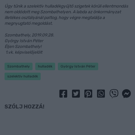
Úgy tűnik a szelektív hulladékgyűjtő szigetek körüli ellentmondás
nem oldódott meg Szombathelyen. A labda az önkormányzat
illetékes osztályánál pattog, hogy végre megtalálja a
megnyugtató megoldást.
Szombathely, 2019.09.28.
György István Péter
Éljen Szombathely!
1.vk. képviselőjelölt
Szombathely
hulladék
György István Péter
szelektív hulladék
SZÓLJ HOZZÁ!