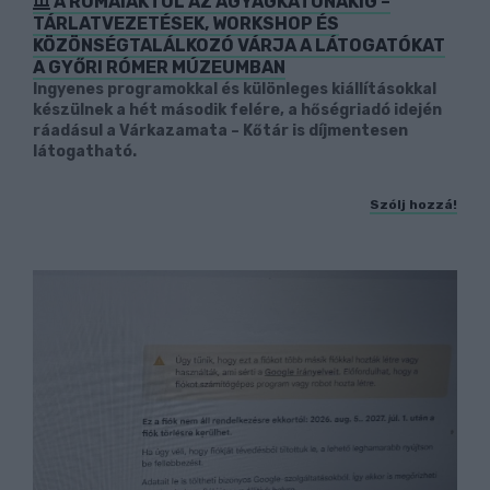
A RÓMAIAKTÓL AZ AGYAGKATONÁKIG –
TÁRLATVEZETÉSEK, WORKSHOP ÉS
KÖZÖNSÉGTALÁLKOZÓ VÁRJA A LÁTOGATÓKAT
A GYŐRI RÓMER MÚZEUMBAN
Ingyenes programokkal és különleges kiállításokkal
készülnek a hét második felére, a hőségriadó idején
ráadásul a Várkazamata – Kőtár is díjmentesen
látogatható.
Szólj hozzá!