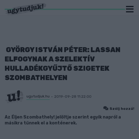
GYÖRGY ISTVÁN PÉTER: LASSAN
ELFOGYNAK A SZELEKTÍV
HULLADÉKGYŰJTŐ SZIGETEK
SZOMBATHELYEN
ugytudjuk.hu
2019-09-28 11:22:00
Szólj hozzá!
Az Éljen Szombathely! jelöltje szerint egyik napról a
másikra tűnnek el a konténerek.