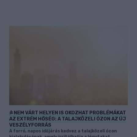
NEM VÁRT HELYEN IS OKOZHAT PROBLÉMÁKAT
AZ EXTRÉM HŐSÉG: A TALAJKÖZELI ÓZON AZ ÚJ
VESZÉLYFORRÁS
A forró, napos időjárás kedvez a talajközeli ózon
kialakulásának, amely irritálhatja a légutakat,