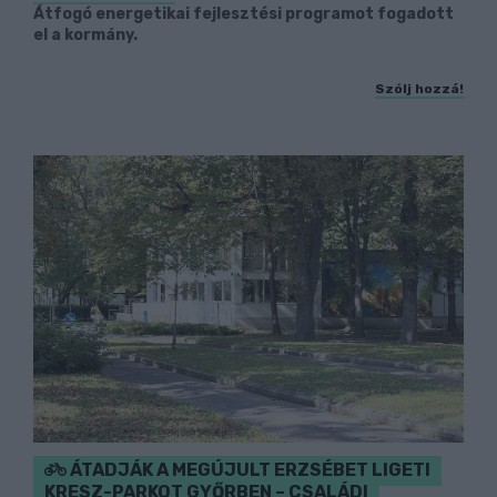
Átfogó energetikai fejlesztési programot fogadott
el a kormány.
Szólj hozzá!
ÁTADJÁK A MEGÚJULT ERZSÉBET LIGETI
KRESZ-PARKOT GYŐRBEN – CSALÁDI