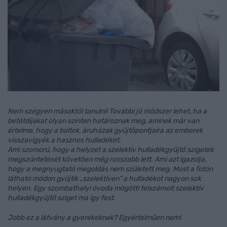
Nem szégyen másoktól tanulni! További jó módszer lehet, ha a
betétdíjakat olyan szinten határoznak meg, aminek már van
értelme, hogy a boltok, áruházak gyűjtőpontjaira az emberek
visszavigyék a hasznos hulladékot.
Ami szomorú, hogy a helyzet a szelektív hulladékgyűjtő szigetek
megszüntetését követően még rosszabb lett. Ami azt igazolja,
hogy a megnyugtató megoldás nem született meg. Most a fotón
látható módon gyűjtik „szelektíven” a hulladékot nagyon sok
helyen. Egy szombathelyi óvoda mögötti felszámolt szelektív
hulladékgyűjtő sziget ma így fest.
Jobb ez a látvány a gyerekeknek? Egyértelműen nem!