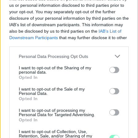
us or personal information disclosed to third parties prior to
your opt-out. You may separately opt-out of the further
disclosure of your personal information by third parties on the
IAB’s list of downstream participants. This information may
also be disclosed by us to third parties on the
IAB’s List of
Downstream Participants
that may further disclose it to other
third parties.
PIKNIK ITALOK: ÍZEK ÉS ÉLMÉNYEK A
Please note that this website/app uses one or more Google
Personal Data Processing Opt Outs
SZABADBAN
services and may gather and store information including but
Ahogy tavaszodik és a nap egyre tovább marad
not limited to your visit or usage behaviour. You may click to
I want to opt-out of the Sharing of my
personal data.
velünk, sokaknak támad kedve kirándulni a
grant or deny consent to Google and its third-party tags to
Opted In
természetbe.
use your data for below specified purposes in below Google
consent section.
I want to opt-out of the Sale of my
Personal Data.
Szólj hozzá!
Opted In
I want to opt-out of processing my
Personal Data for Targeted Advertising.
Opted In
I want to opt-out of Collection, Use,
Retention, Sale, and/or Sharing of my