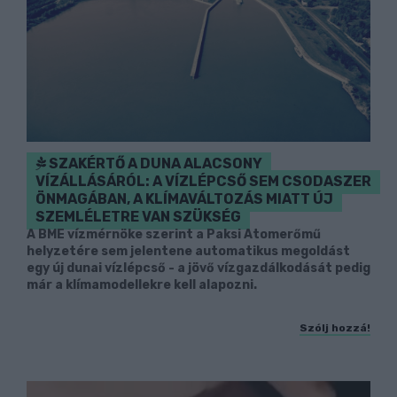
SZAKÉRTŐ A DUNA ALACSONY
VÍZÁLLÁSÁRÓL: A VÍZLÉPCSŐ SEM CSODASZER
ÖNMAGÁBAN, A KLÍMAVÁLTOZÁS MIATT ÚJ
SZEMLÉLETRE VAN SZÜKSÉG
A BME vízmérnöke szerint a Paksi Atomerőmű
helyzetére sem jelentene automatikus megoldást
egy új dunai vízlépcső - a jövő vízgazdálkodását pedig
már a klímamodellekre kell alapozni.
Szólj hozzá!