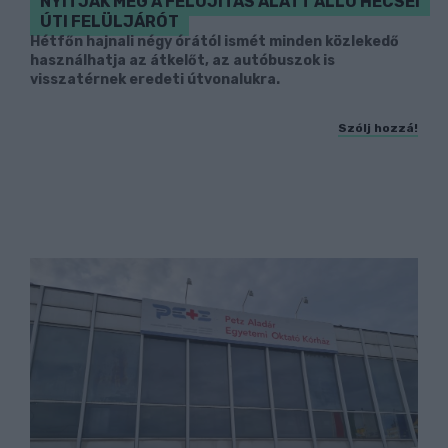
NYITJÁK MEG A FELÚJÍTÁS ALATT ÁLLÓ HECSEI
ÚTI FELÜLJÁRÓT
Hétfőn hajnali négy órától ismét minden közlekedő
használhatja az átkelőt, az autóbuszok is
visszatérnek eredeti útvonalukra.
Szólj hozzá!