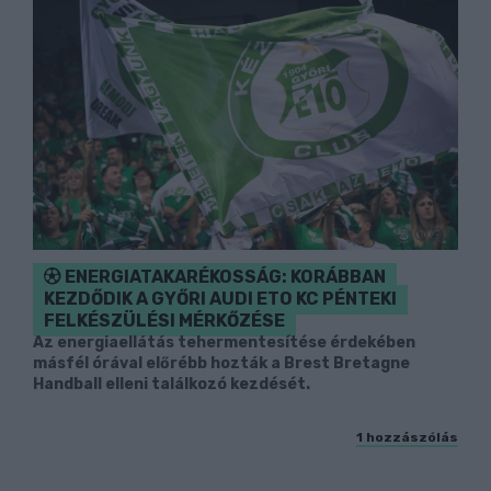
ENERGIATAKARÉKOSSÁG: KORÁBBAN
KEZDŐDIK A GYŐRI AUDI ETO KC PÉNTEKI
FELKÉSZÜLÉSI MÉRKŐZÉSE
Az energiaellátás tehermentesítése érdekében
másfél órával előrébb hozták a Brest Bretagne
Handball elleni találkozó kezdését.
1 hozzászólás