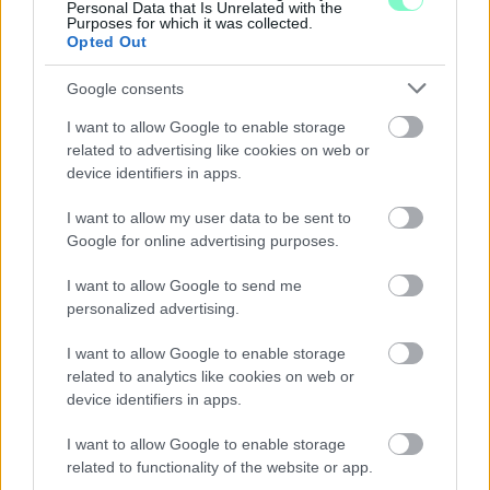
Personal Data that Is Unrelated with the
Purposes for which it was collected.
Opted Out
Google consents
I want to allow Google to enable storage
related to advertising like cookies on web or
device identifiers in apps.
ÖRÖMHÍR: TÍZ ÉVE NEM VOLT ILYEN
I want to allow my user data to be sent to
ALACSONY AZ INFLÁCIÓ MAGYARORSZÁGON
Google for online advertising purposes.
Júliusban mindössze 1,2 százalékkal emelkedtek
éves összevetésben a fogyasztói árak, miközben az
I want to allow Google to send me
élelmiszerek ára már csökkent.
personalized advertising.
Szólj hozzá!
I want to allow Google to enable storage
related to analytics like cookies on web or
device identifiers in apps.
I want to allow Google to enable storage
related to functionality of the website or app.