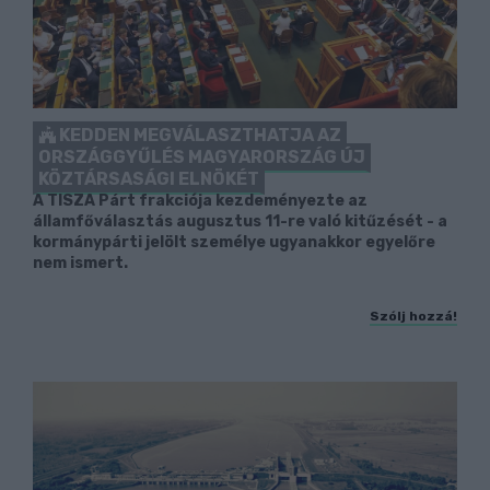
KEDDEN MEGVÁLASZTHATJA AZ
ORSZÁGGYŰLÉS MAGYARORSZÁG ÚJ
KÖZTÁRSASÁGI ELNÖKÉT
A TISZA Párt frakciója kezdeményezte az
államfőválasztás augusztus 11-re való kitűzését - a
kormánypárti jelölt személye ugyanakkor egyelőre
nem ismert.
Szólj hozzá!