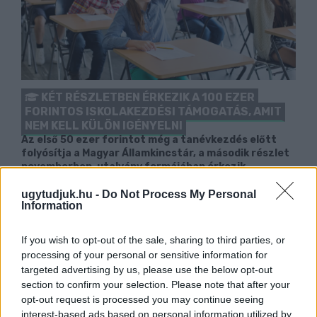
KÉT RÉSZLETBEN ÉRKEZIK A 100 EZER
FORINTOS ISKOLAKEZDÉSI TÁMOGATÁS, AMIT
NEM KELL KÜLÖN IGÉNYELNI
Az első 50 ezer forintot még a tanévkezdés előtt
folyósítja a Magyar Államkincstár, a második részlet
novemberben, utalvány formájában érkezik.
ugytudjuk.hu -
Do Not Process My Personal
1 hozzászólás
Information
If you wish to opt-out of the sale, sharing to third parties, or
processing of your personal or sensitive information for
targeted advertising by us, please use the below opt-out
section to confirm your selection. Please note that after your
opt-out request is processed you may continue seeing
interest-based ads based on personal information utilized by