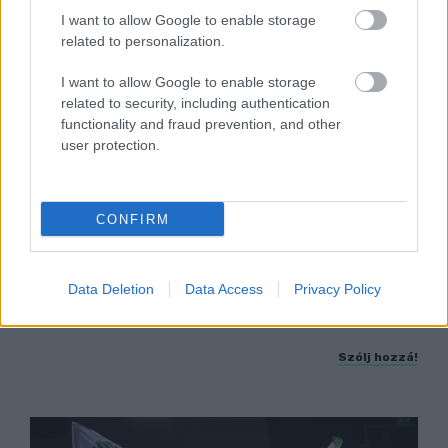
I want to allow Google to enable storage
related to personalization.
I want to allow Google to enable storage
related to security, including authentication
functionality and fraud prevention, and other
user protection.
A BAROKK ÖSSZES ÁRNYALATA ÉS MÉG EGY
CONFIRM
SOR KIVÁLÓ PROGRAM VÁR MINDENKIT EZEN A
HÉTVÉGÉN GYŐRBEN
Középpontban a hagyományőrzés, de lesz Pogány
Data Deletion
Data Access
Privacy Policy
Induló és Majka koncert, jóga szeánsz, “borhajózás”
és egy csomó minden más.
Szólj hozzá!