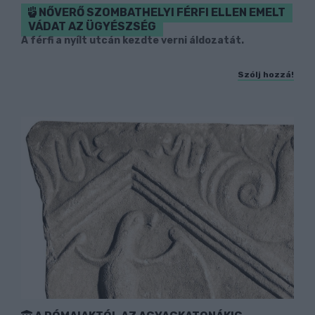
NŐVERŐ SZOMBATHELYI FÉRFI ELLEN EMELT
VÁDAT AZ ÜGYÉSZSÉG
A férfi a nyílt utcán kezdte verni áldozatát.
Szólj hozzá!